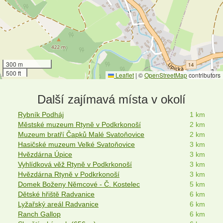
300 m
500 ft
Leaflet
|
©
OpenStreetMap
contributors
Další zajímavá místa v okolí
Rybník Podháj
1 km
Městské muzeum Rtyně v Podkrkonoší
2 km
Muzeum bratří Čapků Malé Svatoňovice
2 km
Hasičské muzeum Velké Svatoňovice
3 km
Hvězdárna Úpice
3 km
Vyhlídková věž Rtyně v Podkrkonoší
3 km
Hvězdárna Rtyně v Podkrkonoší
3 km
Domek Boženy Němcové - Č. Kostelec
5 km
Dětské hřiště Radvanice
6 km
Lyžařský areál Radvanice
6 km
Ranch Gallop
6 km