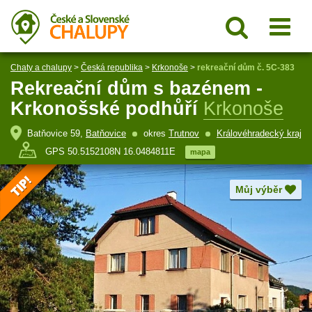
Chaty a chalupy
>
Česká republika
>
Krkonoše
>
rekreační dům č. 5C-383
Rekreační dům s bazénem -
Krkonošské podhůří
Krkonoše
Batňovice 59,
Batňovice
okres
Trutnov
Královéhradecký kraj
GPS 50.5152108N 16.0484811E
mapa
Můj výběr