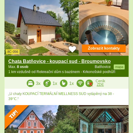
Zobrazit kontakty
8C-056
Chata Batňovice - koupací sud - Broumovsko
Max.
8 osob
Batňovice
mapa
1 km vzdušně od Rekreační dům s bazénem - Krkonošské podhůří
Ceník
3x
1x
1x
ZDE
„U chaty KOUPACÍ TERMÁLNÍ WELLNESS SUD vytápěný na 38 -
39°C.“