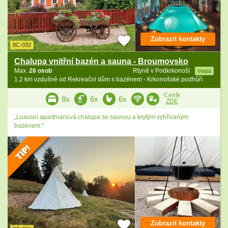
Zobrazit kontakty
8C-032
Chalupa vnitřní bazén a sauna - Broumovsko
Max.
26 osob
Rtyně v Podkrkonoší
mapa
1.2 km vzdušně od Rekreační dům s bazénem - Krkonošské podhůří
Ceník
8x
6x
6x
ZDE
„Luxusní apartmánová chalupa se saunou a krytým vyhřívaným
bazénem.“
Zobrazit kontakty