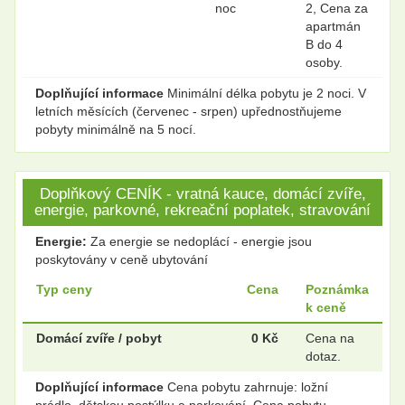
noc
2, Cena za
apartmán
B do 4
osoby.
Doplňující informace
Minimální délka pobytu je 2 noci. V
letních měsících (červenec - srpen) upřednostňujeme
pobyty minimálně na 5 nocí.
Doplňkový CENÍK - vratná kauce, domácí zvíře,
energie, parkovné, rekreační poplatek, stravování
Energie:
Za energie se nedoplácí - energie jsou
poskytovány v ceně ubytování
Typ ceny
Cena
Poznámka
k ceně
Domácí zvíře / pobyt
0 Kč
Cena na
dotaz.
Doplňující informace
Cena pobytu zahrnuje: ložní
prádlo, dětskou postýlku a parkování. Cena pobytu