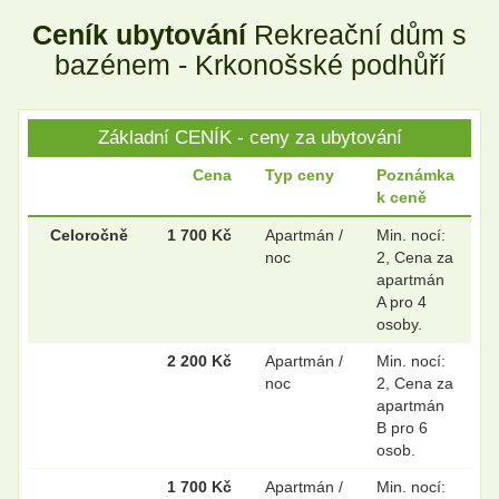
Ceník ubytování
Rekreační dům s
.
.
bazénem - Krkonošské podhůří
Základní CENÍK - ceny za ubytování
.
.
Cena
Typ ceny
Poznámka
k ceně
.
.
Celoročně
1 700 Kč
Apartmán /
Min. nocí:
noc
2, Cena za
apartmán
A pro 4
osoby.
.
.
2 200 Kč
Apartmán /
Min. nocí:
noc
2, Cena za
apartmán
B pro 6
osob.
1 700 Kč
Apartmán /
Min. nocí: