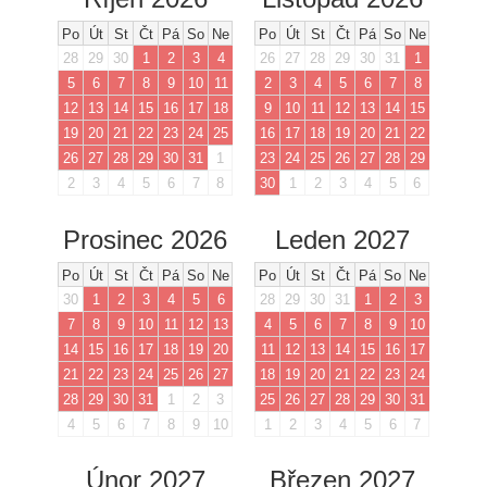
Po
Út
St
Čt
Pá
So
Ne
Po
Út
St
Čt
Pá
So
Ne
28
29
30
1
2
3
4
26
27
28
29
30
31
1
5
6
7
8
9
10
11
2
3
4
5
6
7
8
12
13
14
15
16
17
18
9
10
11
12
13
14
15
19
20
21
22
23
24
25
16
17
18
19
20
21
22
26
27
28
29
30
31
1
23
24
25
26
27
28
29
2
3
4
5
6
7
8
30
1
2
3
4
5
6
Prosinec 2026
Leden 2027
Po
Út
St
Čt
Pá
So
Ne
Po
Út
St
Čt
Pá
So
Ne
30
1
2
3
4
5
6
28
29
30
31
1
2
3
7
8
9
10
11
12
13
4
5
6
7
8
9
10
14
15
16
17
18
19
20
11
12
13
14
15
16
17
21
22
23
24
25
26
27
18
19
20
21
22
23
24
28
29
30
31
1
2
3
25
26
27
28
29
30
31
4
5
6
7
8
9
10
1
2
3
4
5
6
7
Únor 2027
Březen 2027