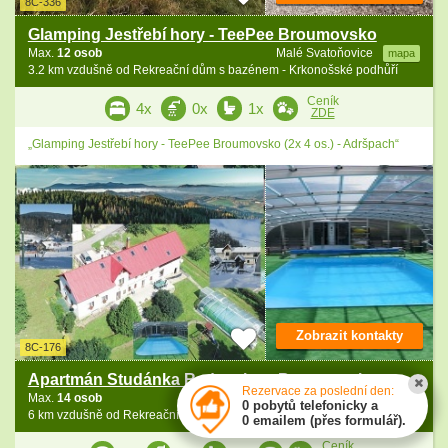
8C-336
Glamping Jestřebí hory - TeePee Broumovsko
Max.
12 osob
Malé Svatoňovice
mapa
3.2 km vzdušně od Rekreační dům s bazénem - Krkonošské podhůří
Ceník
4x
0x
1x
ZDE
„Glamping Jestřebí hory - TeePee Broumovsko (2x 4 os.) - Adršpach“
Zobrazit kontakty
8C-176
Apartmán Studánka Radvanice - Broumovsko
Rezervace za poslední den:
Max.
14 osob
Radvanice
mapa
0 pobytů telefonicky a
6 km vzdušně od Rekreační dům s bazénem - Krkonošské podhůří
0 emailem (přes formulář).
Ceník