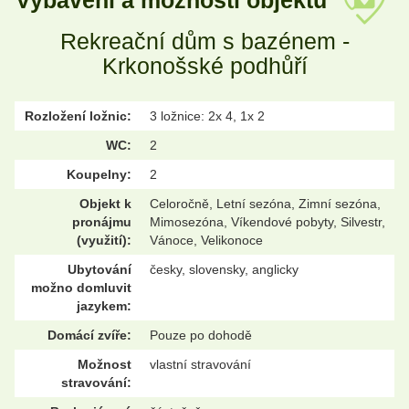
Vybavení a možnosti objektu
Rekreační dům s bazénem -
Krkonošské podhůří
Rozložení ložnic:
3 ložnice: 2x 4, 1x 2
WC:
2
Koupelny:
2
Objekt k
Celoročně, Letní sezóna, Zimní sezóna,
pronájmu
Mimosezóna, Víkendové pobyty, Silvestr,
(využití):
Vánoce, Velikonoce
Ubytování
česky, slovensky, anglicky
možno domluvit
jazykem:
Domácí zvíře:
Pouze po dohodě
Možnost
vlastní stravování
stravování: