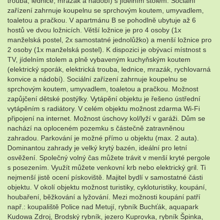
trouba, lednice, mrazák a nádobí) s jídelním stolem. Sociální
zařízení zahrnuje koupelnu se sprchovým koutem, umyvadlem,
toaletou a pračkou. V apartmánu B se pohodlně ubytuje až 6
hostů ve dvou ložnicích. Větší ložnice je pro 4 osoby (1x
manželská postel, 2x samostatné jednolůžko) a menší ložnice pro
2 osoby (1x manželská postel). K dispozici je obývací místnost s
TV, jídelním stolem a plně vybaveným kuchyňským koutem
(elektrický sporák, elektrická trouba, lednice, mrazák, rychlovarná
konvice a nádobí). Sociální zařízení zahrnuje koupelnu se
sprchovým koutem, umyvadlem, toaletou a pračkou. Možnost
zapůjčení dětské postýlky. Vytápění objektu je řešeno ústřední
vytápěním s radiátory. V celém objektu možnost zdarma Wi-Fi
připojení na internet. Možnost úschovy kol/lyží v garáži. Dům se
nachází na oploceném pozemku s částečně zatravněnou
zahradou. Parkování je možné přímo u objektu (max. 2 auta).
Dominantou zahrady je velký krytý bazén, ideální pro letní
osvěžení. Společný volný čas můžete trávit v menší kryté pergole
s posezením. Využít můžete venkovní krb nebo elektrický gril. Ti
nejmenší jistě ocení pískoviště. Majitel bydlí v samostatné části
objektu. V okolí objektu možnost turistiky, cykloturistiky, koupání,
houbaření, běžkování a lyžování. Mezi možnosti koupání patří
např.: koupaliště Police nad Metují, rybník Buchťák, aquapark
Kudowa Zdroj, Brodský rybník, jezero Kuprovka, rybník Špinka,