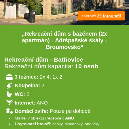
zobrazit
29 fotografií
„Rekreační dům s bazénem (2x
apartmán) - Adršpašské skály -
Broumovsko“
Rekreační dům - Batňovice
Rekreační dům kapacita:
10 osob
3 ložnice:
2x 4, 1x 2
Koupelna:
2
WC:
2
Internet:
ANO
Domácí zvíře:
Pouze po dohodě
Majitel v objektu (recepce):
ANO
Ubytovatel hovoří:
česky, slovensky, anglicky