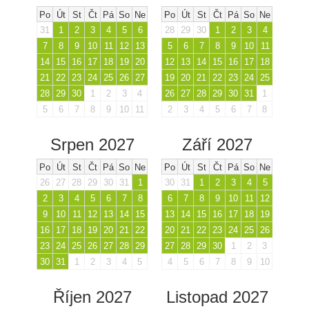
Po
Út
St
Čt
Pá
So
Ne
Po
Út
St
Čt
Pá
So
Ne
31
1
2
3
4
5
6
28
29
30
1
2
3
4
7
8
9
10
11
12
13
5
6
7
8
9
10
11
14
15
16
17
18
19
20
12
13
14
15
16
17
18
21
22
23
24
25
26
27
19
20
21
22
23
24
25
28
29
30
1
2
3
4
26
27
28
29
30
31
1
5
6
7
8
9
10
11
2
3
4
5
6
7
8
Srpen 2027
Září 2027
Po
Út
St
Čt
Pá
So
Ne
Po
Út
St
Čt
Pá
So
Ne
26
27
28
29
30
31
1
30
31
1
2
3
4
5
2
3
4
5
6
7
8
6
7
8
9
10
11
12
9
10
11
12
13
14
15
13
14
15
16
17
18
19
16
17
18
19
20
21
22
20
21
22
23
24
25
26
23
24
25
26
27
28
29
27
28
29
30
1
2
3
30
31
1
2
3
4
5
4
5
6
7
8
9
10
Říjen 2027
Listopad 2027