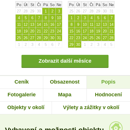
Po
Út
St
Čt
Pá
So
Ne
Po
Út
St
Čt
Pá
So
Ne
27
28
29
30
1
2
3
25
26
27
28
29
30
31
4
5
6
7
8
9
10
1
2
3
4
5
6
7
11
12
13
14
15
16
17
8
9
10
11
12
13
14
18
19
20
21
22
23
24
15
16
17
18
19
20
21
25
26
27
28
29
30
31
22
23
24
25
26
27
28
1
2
3
4
5
6
7
29
30
1
2
3
4
5
Zobrazit další měsíce
Ceník
Obsazenost
Popis
Fotogalerie
Mapa
Hodnocení
Objekty v okolí
Výlety a zážitky v okolí