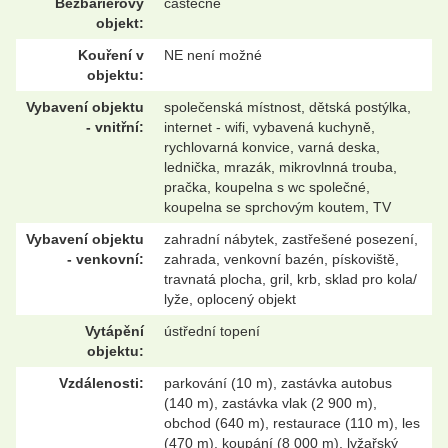
Bezbariérový
částečně
objekt:
Kouření v
NE není možné
objektu:
Vybavení objektu
společenská místnost, dětská postýlka,
- vnitřní:
internet - wifi, vybavená kuchyně,
rychlovarná konvice, varná deska,
lednička, mrazák, mikrovlnná trouba,
pračka, koupelna s wc společné,
koupelna se sprchovým koutem, TV
Vybavení objektu
zahradní nábytek, zastřešené posezení,
- venkovní:
zahrada, venkovní bazén, pískoviště,
travnatá plocha, gril, krb, sklad pro kola/
lyže, oplocený objekt
Vytápění
ústřední topení
objektu:
Vzdálenosti:
parkování (10 m), zastávka autobus
(140 m), zastávka vlak (2 900 m),
obchod (640 m), restaurace (110 m), les
(470 m), koupání (8 000 m), lyžařský