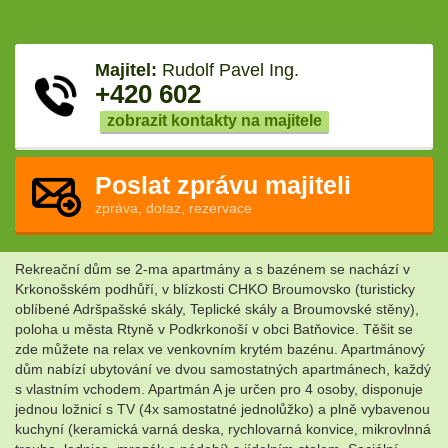
Majitel:
Rudolf Pavel Ing.
+420 602
zobrazit kontakty na majitele
Poslat zprávu majiteli
zpráva, dotaz, rezervace
Rekreační dům se 2-ma apartmány a s bazénem se nachází v
Krkonošském podhůří, v blízkosti CHKO Broumovsko (turisticky
oblíbené Adršpašské skály, Teplické skály a Broumovské stěny),
poloha u města Rtyně v Podkrkonoší v obci Batňovice. Těšit se
zde můžete na relax ve venkovním krytém bazénu. Apartmánový
dům nabízí ubytování ve dvou samostatných apartmánech, každý
s vlastním vchodem. Apartmán A je určen pro 4 osoby, disponuje
jednou ložnicí s TV (4x samostatné jednolůžko) a plně vybavenou
kuchyní (keramická varná deska, rychlovarná konvice, mikrovlnná