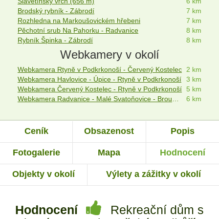
Slavětínský vrch (656 m)
6 km
Brodský rybník - Zábrodí
7 km
Rozhledna na Markoušovickém hřebeni
7 km
Pěchotní srub Na Pahorku - Radvanice
8 km
Rybník Špinka - Zábrodí
8 km
Webkamery v okolí
Webkamera Rtyně v Podkrkonoší - Červený Kostelec
2 km
Webkamera Havlovice - Úpice - Rtyně v Podkrkonoší
3 km
Webkamera Červený Kostelec - Rtyně v Podkrkonoší
5 km
Webkamera Radvanice - Malé Svatoňovice - Broumovsko
6 km
Ceník
Obsazenost
Popis
Fotogalerie
Mapa
Hodnocení
Objekty v okolí
Výlety a zážitky v okolí
Hodnocení
Rekreační dům s