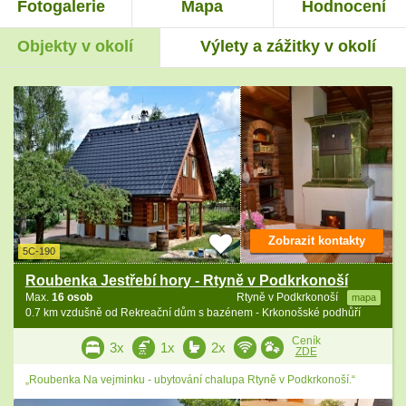
Fotogalerie
Mapa
Hodnocení
Objekty v okolí
Výlety a zážitky v okolí
Zobrazit kontakty
5C-190
Roubenka Jestřebí hory - Rtyně v Podkrkonoší
Max.
16 osob
Rtyně v Podkrkonoší
mapa
0.7 km vzdušně od Rekreační dům s bazénem - Krkonošské podhůří
Ceník
3x
1x
2x
ZDE
„Roubenka Na vejminku - ubytování chalupa Rtyně v Podkrkonoší.“