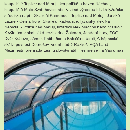
koupaliště Teplice nad Metují, koupaliště a bazén Náchod,
koupaliště Malé Svatoňovice atd. V zimě výhodou blízká lyžařská
střediska např.: Skiareál Kamenec - Teplice nad Metují, Janské
Lázně - Černá hora, Skiareál Radvanice, lyžařský vlek Na
Nebíčku - Police nad Metují, lyžařský vlek Machov nebo Stárkov.
K výletům v okolí láká: rozhledna Žaltman, Jestřebí hory, ZOO
Dvůr Králové, zámek Ratibořice a Babiččino údolí, Adršpašské
skály, pevnost Dobrošov, vodní nádrž Rozkoš, AQA Land
Meziměstí, přehrada Les Království atd. Těšíme se na Vás u nás.