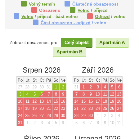
Volný termín
Částečná obsazenost
Obsazeno
Volno
/ příjezd
Volno
/ příjezd - část volno
Odjezd
/ volno
Část obsazeno - odjezd
/ volno
Celý objekt
Apartmán A
Zobrazit obsazenost pro:
Apartmán B
Srpen 2026
Září 2026
Po
Út
St
Čt
Pá
So
Ne
Po
Út
St
Čt
Pá
So
Ne
27
28
29
30
31
1
2
31
1
2
3
4
5
6
3
4
5
6
7
8
9
7
8
9
10
11
12
13
10
11
12
13
14
15
16
14
15
16
17
18
19
20
17
18
19
20
21
22
23
21
22
23
24
25
26
27
24
25
26
27
28
29
30
28
29
30
1
2
3
4
31
1
2
3
4
5
6
5
6
7
8
9
10
11
Říjen 2026
Listopad 2026