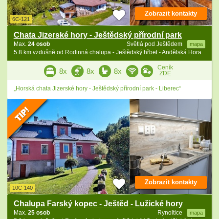
Zobrazit kontakty
6C-121
Chata Jizerské hory - Ještědský přírodní park
Max.
24 osob
Světlá pod Ještědem
mapa
5.8 km vzdušně od Rodinná chalupa - Ještědský hřbet - Andělská Hora
Ceník
8x
8x
8x
ZDE
„Horská chata Jizerské hory - Ještědský přírodní park - Liberec“
Zobrazit kontakty
10C-140
Chalupa Farský kopec - Ještěd - Lužické hory
Max.
25 osob
Rynoltice
mapa