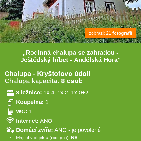
zobrazit
21 fotografií
„Rodinná chalupa se zahradou -
Ještědský hřbet - Andělská Hora“
Chalupa - Kryštofovo údolí
Chalupa kapacita:
8 osob
3 ložnice:
1x 4, 1x 2, 1x 0+2
Koupelna:
1
WC:
1
Internet:
ANO
Domácí zvíře:
ANO - je povolené
Majitel v objektu (recepce):
NE