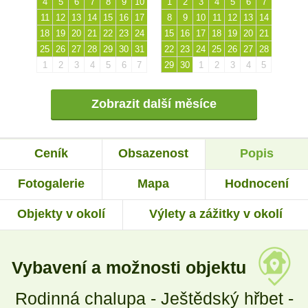
4
5
6
7
8
9
10
1
2
3
4
5
6
7
11
12
13
14
15
16
17
8
9
10
11
12
13
14
18
19
20
21
22
23
24
15
16
17
18
19
20
21
25
26
27
28
29
30
31
22
23
24
25
26
27
28
1
2
3
4
5
6
7
29
30
1
2
3
4
5
Zobrazit další měsíce
Ceník
Obsazenost
Popis
Fotogalerie
Mapa
Hodnocení
Objekty v okolí
Výlety a zážitky v okolí
Vybavení a možnosti objektu
Rodinná chalupa - Ještědský hřbet -