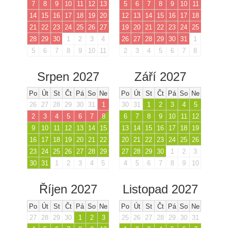
7
8
9
10
11
12
13
5
6
7
8
9
10
11
14
15
16
17
18
19
20
12
13
14
15
16
17
18
21
22
23
24
25
26
27
19
20
21
22
23
24
25
28
29
30
1
2
3
4
26
27
28
29
30
31
1
5
6
7
8
9
10
11
2
3
4
5
6
7
8
Srpen 2027
Září 2027
Po
Út
St
Čt
Pá
So
Ne
Po
Út
St
Čt
Pá
So
Ne
26
27
28
29
30
31
1
30
31
1
2
3
4
5
2
3
4
5
6
7
8
6
7
8
9
10
11
12
9
10
11
12
13
14
15
13
14
15
16
17
18
19
16
17
18
19
20
21
22
20
21
22
23
24
25
26
23
24
25
26
27
28
29
27
28
29
30
1
2
3
30
31
1
2
3
4
5
4
5
6
7
8
9
10
Říjen 2027
Listopad 2027
Po
Út
St
Čt
Pá
So
Ne
Po
Út
St
Čt
Pá
So
Ne
27
28
29
30
1
2
3
25
26
27
28
29
30
31