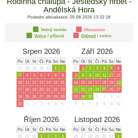
Rodinná chalupa - Ještědský hřbet -
Andělská Hora
Poslední aktualizace: 05.08.2026 13:32:18
Volný termín
Obsazeno
Volno
/ příjezd
Odjezd
/ volno
Srpen 2026
Září 2026
Po
Út
St
Čt
Pá
So
Ne
Po
Út
St
Čt
Pá
So
Ne
27
28
29
30
31
1
2
31
1
2
3
4
5
6
3
4
5
6
7
8
9
7
8
9
10
11
12
13
10
11
12
13
14
15
16
14
15
16
17
18
19
20
17
18
19
20
21
22
23
21
22
23
24
25
26
27
24
25
26
27
28
29
30
28
29
30
1
2
3
4
31
1
2
3
4
5
6
5
6
7
8
9
10
11
Říjen 2026
Listopad 2026
Po
Út
St
Čt
Pá
So
Ne
Po
Út
St
Čt
Pá
So
Ne
28
29
30
1
2
3
4
26
27
28
29
30
31
1