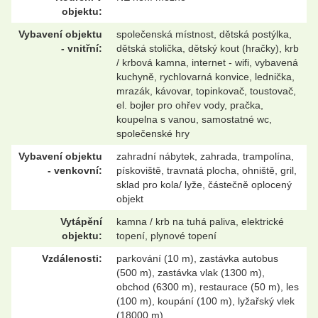
objektu:
Vybavení objektu
společenská místnost, dětská postýlka,
- vnitřní:
dětská stolička, dětský kout (hračky), krb
/ krbová kamna, internet - wifi, vybavená
kuchyně, rychlovarná konvice, lednička,
mrazák, kávovar, topinkovač, toustovač,
el. bojler pro ohřev vody, pračka,
koupelna s vanou, samostatné wc,
společenské hry
Vybavení objektu
zahradní nábytek, zahrada, trampolína,
- venkovní:
pískoviště, travnatá plocha, ohniště, gril,
sklad pro kola/ lyže, částečně oplocený
objekt
Vytápění
kamna / krb na tuhá paliva, elektrické
objektu:
topení, plynové topení
Vzdálenosti:
parkování (10 m), zastávka autobus
(500 m), zastávka vlak (1300 m),
obchod (6300 m), restaurace (50 m), les
(100 m), koupání (100 m), lyžařský vlek
(18000 m)