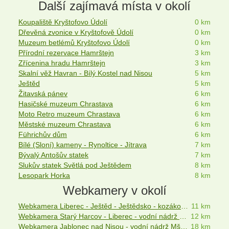
Další zajímavá místa v okolí
Koupaliště Kryštofovo Údolí
0 km
Dřevěná zvonice v Kryštofově Údolí
0 km
Muzeum betlémů Kryštofovo Údolí
0 km
Přírodní rezervace Hamrštejn
3 km
Zřícenina hradu Hamrštejn
3 km
Skalní věž Havran - Bílý Kostel nad Nisou
5 km
Ještěd
5 km
Žitavská pánev
6 km
Hasičské muzeum Chrastava
6 km
Moto Retro muzeum Chrastava
6 km
Městské muzeum Chrastava
6 km
Führichův dům
6 km
Bílé (Sloní) kameny - Rynoltice - Jítrava
7 km
Bývalý Antošův statek
7 km
Slukův statek Světlá pod Ještědem
8 km
Lesopark Horka
8 km
Webkamery v okolí
Webkamera Liberec - Ještěd - Ještědsko - kozákovský hřbet
11 km
Webkamera Starý Harcov - Liberec - vodní nádrž Harcov
12 km
Webkamera Jablonec nad Nisou - vodní nádrž Mšeno
18 km