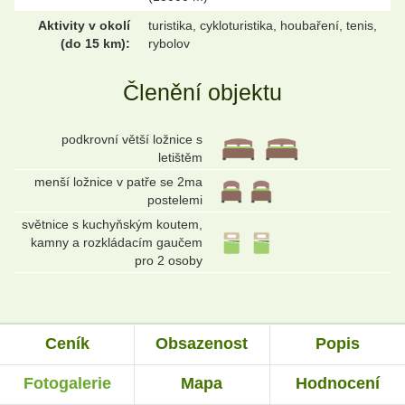
Aktivity v okolí
turistika, cykloturistika, houbaření, tenis,
(do 15 km):
rybolov
Členění objektu
podkrovní větší ložnice s
letištěm
menší ložnice v patře se 2ma
postelemi
světnice s kuchyňským koutem,
kamny a rozkládacím gaučem
pro 2 osoby
Ceník
Obsazenost
Popis
Fotogalerie
Mapa
Hodnocení