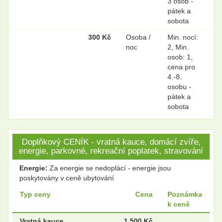
3 osob -
pátek a
sobota
300 Kč
Osoba /
Min. nocí:
noc
2, Min.
osob: 1,
cena pro
4.-8.
osobu -
pátek a
sobota
Doplňkový CENÍK - vratná kauce, domácí zvíře,
energie, parkovné, rekreační poplatek, stravování
Energie:
Za energie se nedoplácí - energie jsou
poskytovány v ceně ubytování
Typ ceny
Cena
Poznámka
k ceně
Vratná kauce
1 500 Kč