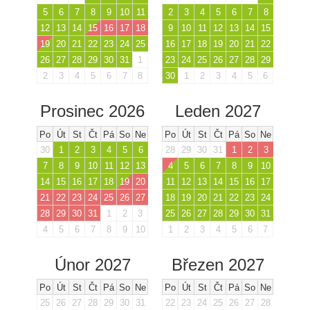
5
6
7
8
9
10
11
2
3
4
5
6
7
8
12
13
14
15
16
17
18
9
10
11
12
13
14
15
19
20
21
22
23
24
25
16
17
18
19
20
21
22
26
27
28
29
30
31
1
23
24
25
26
27
28
29
2
3
4
5
6
7
8
30
1
2
3
4
5
6
Prosinec 2026
Leden 2027
Po
Út
St
Čt
Pá
So
Ne
Po
Út
St
Čt
Pá
So
Ne
30
1
2
3
4
5
6
28
29
30
31
1
2
3
7
8
9
10
11
12
13
4
5
6
7
8
9
10
14
15
16
17
18
19
20
11
12
13
14
15
16
17
21
22
23
24
25
26
27
18
19
20
21
22
23
24
28
29
30
31
1
2
3
25
26
27
28
29
30
31
4
5
6
7
8
9
10
1
2
3
4
5
6
7
Únor 2027
Březen 2027
Po
Út
St
Čt
Pá
So
Ne
Po
Út
St
Čt
Pá
So
Ne
25
26
27
28
29
30
31
22
23
24
25
26
27
28