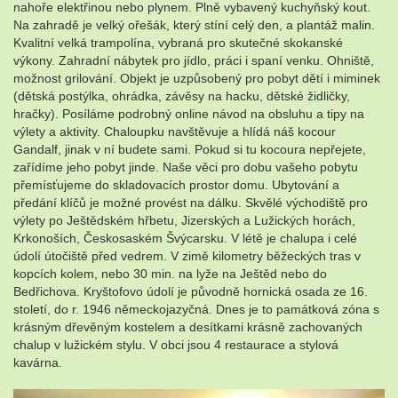
nahoře elektřinou nebo plynem. Plně vybavený kuchyňský kout.
Na zahradě je velký ořešák, který stíní celý den, a plantáž malin.
Kvalitní velká trampolína, vybraná pro skutečné skokanské
výkony. Zahradní nábytek pro jídlo, práci i spaní venku. Ohniště,
možnost grilování. Objekt je uzpůsobený pro pobyt dětí i miminek
(dětská postýlka, ohrádka, závěsy na hacku, dětské židličky,
hračky). Posíláme podrobný online návod na obsluhu a tipy na
výlety a aktivity. Chaloupku navštěvuje a hlídá náš kocour
Gandalf, jinak v ní budete sami. Pokud si tu kocoura nepřejete,
zařídíme jeho pobyt jinde. Naše věci pro dobu vašeho pobytu
přemísťujeme do skladovacích prostor domu. Ubytování a
předání klíčů je možné provést na dálku. Skvělé východiště pro
výlety po Ještědském hřbetu, Jizerských a Lužických horách,
Krkonoších, Českosaském Švýcarsku. V létě je chalupa i celé
údolí útočiště před vedrem. V zimě kilometry běžeckých tras v
kopcích kolem, nebo 30 min. na lyže na Ještěd nebo do
Bedřichova. Kryštofovo údolí je původně hornická osada ze 16.
století, do r. 1946 německojazyčná. Dnes je to památková zóna s
krásným dřevěným kostelem a desítkami krásně zachovaných
chalup v lužickém stylu. V obci jsou 4 restaurace a stylová
kavárna.