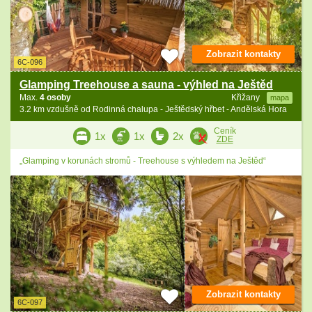
Zobrazit kontakty
6C-096
Glamping Treehouse a sauna - výhled na Ještěd
Max.
4 osoby
Křižany
mapa
3.2 km vzdušně od Rodinná chalupa - Ještědský hřbet - Andělská Hora
Ceník
1x
1x
2x
ZDE
„Glamping v korunách stromů - Treehouse s výhledem na Ještěd“
Zobrazit kontakty
6C-097