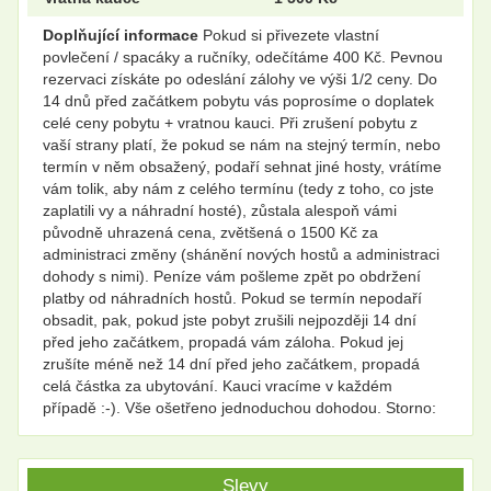
Doplňující informace
Pokud si přivezete vlastní
povlečení / spacáky a ručníky, odečítáme 400 Kč. Pevnou
rezervaci získáte po odeslání zálohy ve výši 1/2 ceny. Do
14 dnů před začátkem pobytu vás poprosíme o doplatek
celé ceny pobytu + vratnou kauci. Při zrušení pobytu z
vaší strany platí, že pokud se nám na stejný termín, nebo
termín v něm obsažený, podaří sehnat jiné hosty, vrátíme
vám tolik, aby nám z celého termínu (tedy z toho, co jste
zaplatili vy a náhradní hosté), zůstala alespoň vámi
původně uhrazená cena, zvětšená o 1500 Kč za
administraci změny (shánění nových hostů a administraci
dohody s nimi). Peníze vám pošleme zpět po obdržení
platby od náhradních hostů. Pokud se termín nepodaří
obsadit, pak, pokud jste pobyt zrušili nejpozději 14 dní
před jeho začátkem, propadá vám záloha. Pokud jej
zrušíte méně než 14 dní před jeho začátkem, propadá
celá částka za ubytování. Kauci vracíme v každém
případě :-). Vše ošetřeno jednoduchou dohodou. Storno:
Slevy