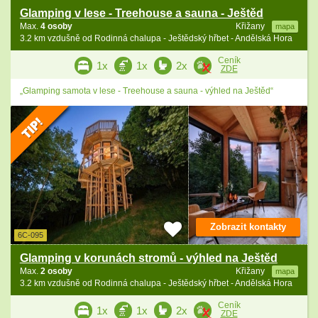
Glamping v lese - Treehouse a sauna - Ještěd
Max.
4 osoby
Křižany
mapa
3.2 km vzdušně od Rodinná chalupa - Ještědský hřbet - Andělská Hora
Ceník
1x
1x
2x
ZDE
„Glamping samota v lese - Treehouse a sauna - výhled na Ještěd“
Zobrazit kontakty
6C-095
Glamping v korunách stromů - výhled na Ještěd
Max.
2 osoby
Křižany
mapa
3.2 km vzdušně od Rodinná chalupa - Ještědský hřbet - Andělská Hora
Ceník
1x
1x
2x
ZDE