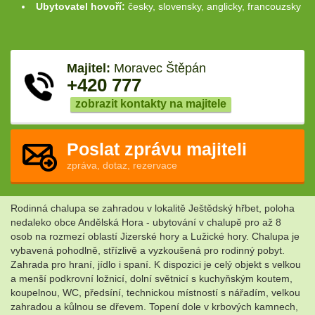
Ubytovatel hovoří:
česky, slovensky, anglicky, francouzsky
Majitel:
Moravec Štěpán
+420 777
zobrazit kontakty na majitele
Poslat zprávu majiteli
zpráva, dotaz, rezervace
Rodinná chalupa se zahradou v lokalitě Ještědský hřbet, poloha
nedaleko obce Andělská Hora - ubytování v chalupě pro až 8
osob na rozmezí oblastí Jizerské hory a Lužické hory. Chalupa je
vybavená pohodlně, střízlivě a vyzkoušená pro rodinný pobyt.
Zahrada pro hraní, jídlo i spaní. K dispozici je celý objekt s velkou
a menší podkrovní ložnicí, dolní světnicí s kuchyňským koutem,
koupelnou, WC, předsíní, technickou místností s nářadím, velkou
zahradou a kůlnou se dřevem. Topení dole v krbových kamnech,