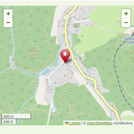
+
+
−
−
300 m
500 ft
Leaflet
|
©
OpenStreetMap
contributors