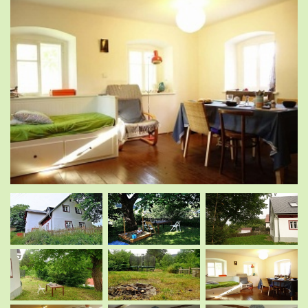
.
.
.
.