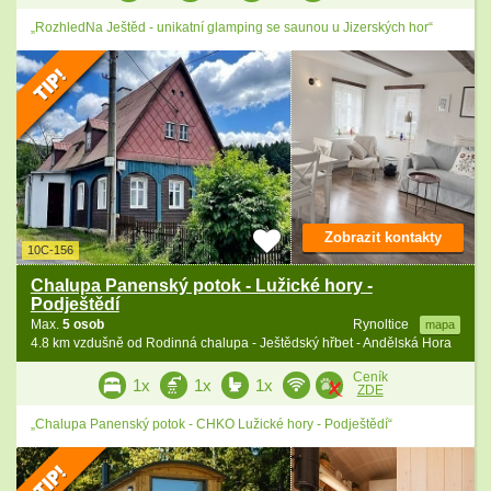
„RozhledNa Ještěd - unikatní glamping se saunou u Jizerských hor“
Zobrazit kontakty
10C-156
Chalupa Panenský potok - Lužické hory -
Podještědí
Max.
5 osob
Rynoltice
mapa
4.8 km vzdušně od Rodinná chalupa - Ještědský hřbet - Andělská Hora
Ceník
1x
1x
1x
ZDE
„Chalupa Panenský potok - CHKO Lužické hory - Podještědí“