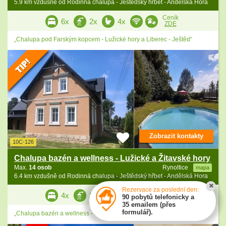
5.9 km vzdušně od Rodinná chalupa - Ještědský hřbet - Andělská Hora
Ceník
6x
2x
4x
ZDE
„Chalupa pod Farským kopcem - Lužické hory a Liberec - Ještěd“
Zobrazit kontakty
10C-126
Chalupa bazén a wellness - Lužické a Žitavské hory
Max.
14 osob
Rynoltice
mapa
6.4 km vzdušně od Rodinná chalupa - Ještědský hřbet - Andělská Hora
Rezervace za poslední den:
Ceník
4x
3x
3x
90 pobytů telefonicky a
ZDE
35 emailem (přes
formulář).
„Chalupa bazén a wellness - Ještěd - Lužické a Žitavské hory“