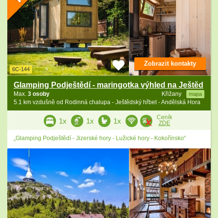
Zobrazit kontakty
6C-144
Glamping Podještědí - maringotka výhled na Ještěd
Max.
3 osoby
Křižany
mapa
5.1 km vzdušně od Rodinná chalupa - Ještědský hřbet - Andělská Hora
Ceník
1x
1x
1x
ZDE
„Glamping Podještědí - Jizerské hory - Lužické hory - Kokořínsko“