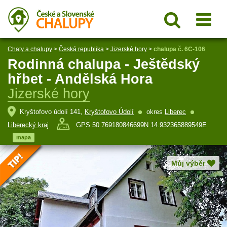
Chaty a chalupy
>
Česká republika
>
Jizerské hory
>
chalupa č. 6C-106
Rodinná chalupa - Ještědský
hřbet - Andělská Hora
Jizerské hory
Kryštofovo údolí 141,
Kryštofovo Údolí
okres
Liberec
Liberecký kraj
GPS 50.769180846699N 14.932365889549E
mapa
Můj výběr