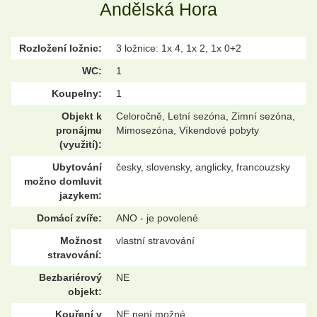
Andělská Hora
Rozložení ložnic:
3 ložnice: 1x 4, 1x 2, 1x 0+2
WC:
1
Koupelny:
1
Objekt k
Celoročně, Letní sezóna, Zimní sezóna,
pronájmu
Mimosezóna, Víkendové pobyty
(využití):
Ubytování
česky, slovensky, anglicky, francouzsky
možno domluvit
jazykem:
Domácí zvíře:
ANO - je povolené
Možnost
vlastní stravování
stravování:
Bezbariérový
NE
objekt:
Kouření v
NE není možné