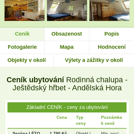
.
.
Ceník
Obsazenost
Popis
.
.
Fotogalerie
Mapa
Hodnocení
Objekty v okolí
Výlety a zážitky v okolí
.
.
Ceník ubytování
Rodinná chalupa -
.
.
Ještědský hřbet - Andělská Hora
Základní CENÍK - ceny za ubytování
Cena
Typ
Poznámka
ceny
k ceně
Sezóna LÉTO
1 790 Kč
Objekt /
Min. nocí: