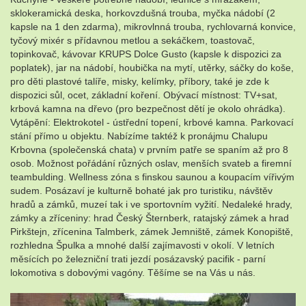
sklokeramická deska, horkovzdušná trouba, myčka nádobí (2
kapsle na 1 den zdarma), mikrovlnná trouba, rychlovarná konvice,
tyčový mixér s přídavnou metlou a sekáčkem, toastovač,
topinkovač, kávovar KRUPS Dolce Gusto (kapsle k dispozici za
poplatek), jar na nádobí, houbička na mytí, utěrky, sáčky do koše,
pro děti plastové talíře, misky, kelímky, příbory, také je zde k
dispozici sůl, ocet, základní koření. Obývací místnost: TV+sat,
krbová kamna na dřevo (pro bezpečnost dětí je okolo ohrádka).
Vytápění: Elektrokotel - ústřední topení, krbové kamna. Parkovací
stání přímo u objektu. Nabízíme taktéž k pronájmu Chalupu
Krbovna (společenská chata) v prvním patře se spaním až pro 8
osob. Možnost pořádání různých oslav, menších svateb a firemní
teambulding. Wellness zóna s finskou saunou a koupacím vířivým
sudem. Posázaví je kulturně bohaté jak pro turistiku, návštěv
hradů a zámků, muzeí tak i ve sportovním vyžití. Nedaleké hrady,
zámky a zříceniny: hrad Český Šternberk, ratajský zámek a hrad
Pirkštejn, zřícenina Talmberk, zámek Jemniště, zámek Konopiště,
rozhledna Špulka a mnohé další zajímavosti v okolí. V letních
měsících po železniční trati jezdí posázavský pacifik - parní
lokomotiva s dobovými vagóny. Těšíme se na Vás u nás.