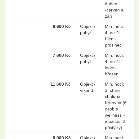
duben
-červen a
září
8 600 Kč
Objekt /
Min. nocí:
pobyt
4, ne-čt :
říjen -
prosinec
7 600 Kč
Objekt /
Min. nocí:
pobyt
4, ne-čt :
leden -
březen
11 600 Kč
Objekt /
Min. nocí:
víkend
3, čt-ne
chalupa
Krbovna (6
osob s
wellness +
možnost 2
přistýlky)
9 000 Kč
Objekt /
Min. nocí: