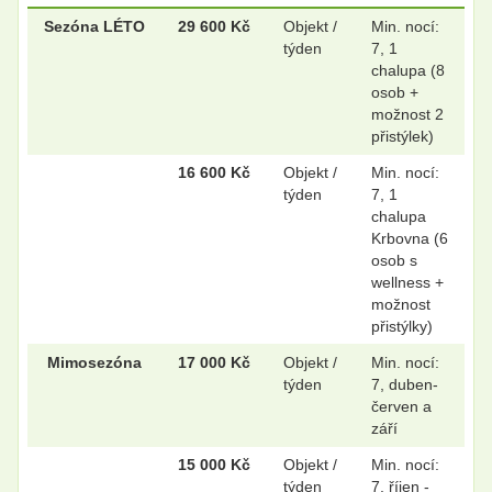
.
.
Sezóna LÉTO
29 600 Kč
Objekt /
Min. nocí:
týden
7, 1
chalupa (8
osob +
možnost 2
.
.
přistýlek)
16 600 Kč
Objekt /
Min. nocí:
týden
7, 1
.
.
chalupa
Krbovna (6
osob s
wellness +
.
.
možnost
přistýlky)
Mimosezóna
17 000 Kč
Objekt /
Min. nocí:
.
.
týden
7, duben-
červen a
září
15 000 Kč
Objekt /
Min. nocí:
.
.
týden
7, říjen -