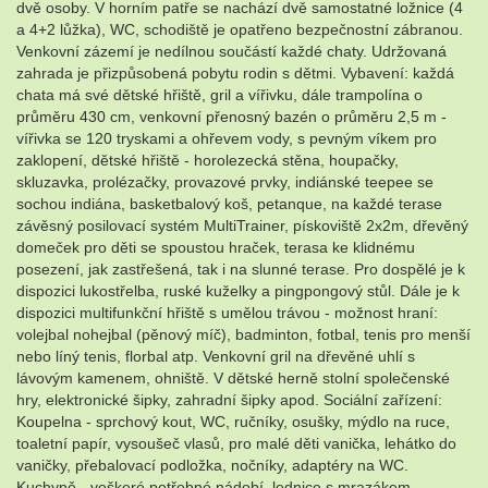
dvě osoby. V horním patře se nachází dvě samostatné ložnice (4
a 4+2 lůžka), WC, schodiště je opatřeno bezpečnostní zábranou.
Venkovní zázemí je nedílnou součástí každé chaty. Udržovaná
zahrada je přizpůsobená pobytu rodin s dětmi. Vybavení: každá
chata má své dětské hřiště, gril a vířivku, dále trampolína o
průměru 430 cm, venkovní přenosný bazén o průměru 2,5 m -
vířivka se 120 tryskami a ohřevem vody, s pevným víkem pro
zaklopení, dětské hřiště - horolezecká stěna, houpačky,
skluzavka, prolézačky, provazové prvky, indiánské teepee se
sochou indiána, basketbalový koš, petanque, na každé terase
závěsný posilovací systém MultiTrainer, pískoviště 2x2m, dřevěný
domeček pro děti se spoustou hraček, terasa ke klidnému
posezení, jak zastřešená, tak i na slunné terase. Pro dospělé je k
dispozici lukostřelba, ruské kuželky a pingpongový stůl. Dále je k
dispozici multifunkční hřiště s umělou trávou - možnost hraní:
volejbal nohejbal (pěnový míč), badminton, fotbal, tenis pro menší
nebo líný tenis, florbal atp. Venkovní gril na dřevěné uhlí s
lávovým kamenem, ohniště. V dětské herně stolní společenské
hry, elektronické šipky, zahradní šipky apod. Sociální zařízení:
Koupelna - sprchový kout, WC, ručníky, osušky, mýdlo na ruce,
toaletní papír, vysoušeč vlasů, pro malé děti vanička, lehátko do
vaničky, přebalovací podložka, nočníky, adaptéry na WC.
Kuchyně - veškeré potřebné nádobí, lednice s mrazákem,