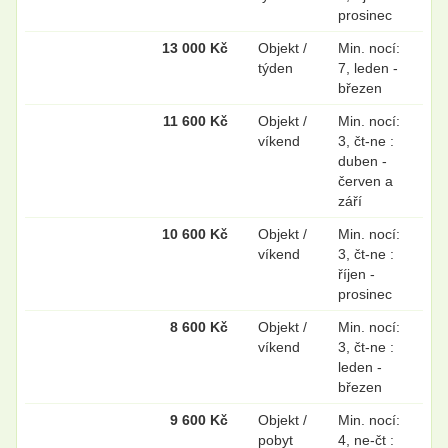
prosinec
13 000 Kč
Objekt /
Min. nocí:
.
.
týden
7, leden -
březen
11 600 Kč
Objekt /
Min. nocí:
víkend
3, čt-ne :
.
.
duben -
červen a
září
10 600 Kč
Objekt /
Min. nocí:
víkend
3, čt-ne :
říjen -
prosinec
8 600 Kč
Objekt /
Min. nocí:
víkend
3, čt-ne :
leden -
březen
9 600 Kč
Objekt /
Min. nocí:
pobyt
4, ne-čt :