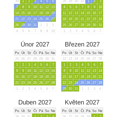
30
1
2
3
4
5
6
28
29
30
31
1
2
3
7
8
9
10
11
12
13
4
5
6
7
8
9
10
14
15
16
17
18
19
20
11
12
13
14
15
16
17
21
22
23
24
25
26
27
18
19
20
21
22
23
24
28
29
30
31
1
2
3
25
26
27
28
29
30
31
4
5
6
7
8
9
10
1
2
3
4
5
6
7
Únor 2027
Březen 2027
Po
Út
St
Čt
Pá
So
Ne
Po
Út
St
Čt
Pá
So
Ne
25
26
27
28
29
30
31
22
23
24
25
26
27
28
1
2
3
4
5
6
7
1
2
3
4
5
6
7
8
9
10
11
12
13
14
8
9
10
11
12
13
14
15
16
17
18
19
20
21
15
16
17
18
19
20
21
22
23
24
25
26
27
28
22
23
24
25
26
27
28
1
2
3
4
5
6
7
29
30
31
1
2
3
4
Duben 2027
Květen 2027
Po
Út
St
Čt
Pá
So
Ne
Po
Út
St
Čt
Pá
So
Ne
29
30
31
1
2
3
4
26
27
28
29
30
1
2