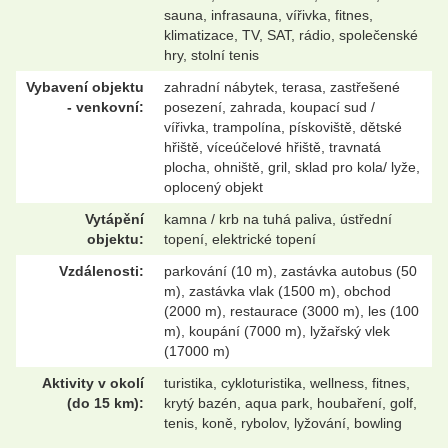
sauna, infrasauna, vířivka, fitnes,
klimatizace, TV, SAT, rádio, společenské
hry, stolní tenis
Vybavení objektu
zahradní nábytek, terasa, zastřešené
- venkovní:
posezení, zahrada, koupací sud /
vířivka, trampolína, pískoviště, dětské
hřiště, víceúčelové hřiště, travnatá
plocha, ohniště, gril, sklad pro kola/ lyže,
oplocený objekt
Vytápění
kamna / krb na tuhá paliva, ústřední
objektu:
topení, elektrické topení
Vzdálenosti:
parkování (10 m), zastávka autobus (50
m), zastávka vlak (1500 m), obchod
(2000 m), restaurace (3000 m), les (100
m), koupání (7000 m), lyžařský vlek
(17000 m)
Aktivity v okolí
turistika, cykloturistika, wellness, fitnes,
(do 15 km):
krytý bazén, aqua park, houbaření, golf,
tenis, koně, rybolov, lyžování, bowling