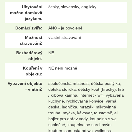
Ubytování
česky, slovensky, anglicky
možno domluvit
jazykem:
Domácí zvíře:
ANO - je povolené
Možnost
vlastní stravování
stravování:
Bezbariérový
NE
objekt:
Kouření v
NE není možné
objektu:
Vybavení objektu
společenská místnost, dětská postýlka,
- vnitřní:
dětská stolička, dětský kout (hračky), krb
/ krbová kamna, internet - wifi, vybavená
kuchyně, rychlovarná konvice, varná
deska, lednička, mrazák, mikrovlnná
trouba, myčka, kávovar, toustovač, el.
bojler pro ohřev vody, koupelna s wc
společné, koupelna se sprchovým
koutem, samostatné wc, wellness,