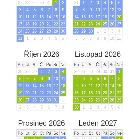
27
28
29
30
31
1
2
31
1
2
3
4
5
6
3
4
5
6
7
8
9
7
8
9
10
11
12
13
10
11
12
13
14
15
16
14
15
16
17
18
19
20
17
18
19
20
21
22
23
21
22
23
24
25
26
27
24
25
26
27
28
29
30
28
29
30
1
2
3
4
31
1
2
3
4
5
6
5
6
7
8
9
10
11
Říjen 2026
Listopad 2026
Po
Út
St
Čt
Pá
So
Ne
Po
Út
St
Čt
Pá
So
Ne
28
29
30
1
2
3
4
26
27
28
29
30
31
1
5
6
7
8
9
10
11
2
3
4
5
6
7
8
12
13
14
15
16
17
18
9
10
11
12
13
14
15
19
20
21
22
23
24
25
16
17
18
19
20
21
22
26
27
28
29
30
31
1
23
24
25
26
27
28
29
2
3
4
5
6
7
8
30
1
2
3
4
5
6
Prosinec 2026
Leden 2027
Po
Út
St
Čt
Pá
So
Ne
Po
Út
St
Čt
Pá
So
Ne