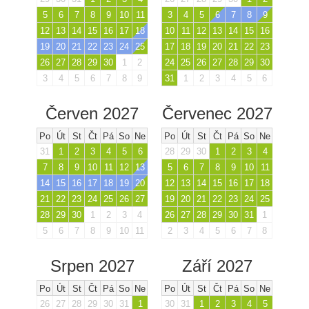
5
6
7
8
9
10
11
3
4
5
6
7
8
9
12
13
14
15
16
17
18
10
11
12
13
14
15
16
19
20
21
22
23
24
25
17
18
19
20
21
22
23
26
27
28
29
30
1
2
24
25
26
27
28
29
30
3
4
5
6
7
8
9
31
1
2
3
4
5
6
Červen 2027
Červenec 2027
Po
Út
St
Čt
Pá
So
Ne
Po
Út
St
Čt
Pá
So
Ne
31
1
2
3
4
5
6
28
29
30
1
2
3
4
7
8
9
10
11
12
13
5
6
7
8
9
10
11
14
15
16
17
18
19
20
12
13
14
15
16
17
18
21
22
23
24
25
26
27
19
20
21
22
23
24
25
28
29
30
1
2
3
4
26
27
28
29
30
31
1
5
6
7
8
9
10
11
2
3
4
5
6
7
8
Srpen 2027
Září 2027
Po
Út
St
Čt
Pá
So
Ne
Po
Út
St
Čt
Pá
So
Ne
26
27
28
29
30
31
1
30
31
1
2
3
4
5