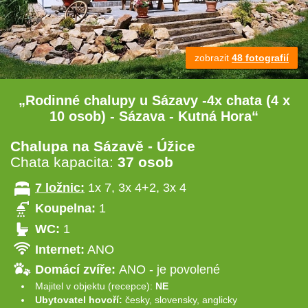
zobrazit
48 fotografií
„Rodinné chalupy u Sázavy -4x chata (4 x
10 osob) - Sázava - Kutná Hora“
Chalupa na Sázavě - Úžice
Chata kapacita:
37 osob
7 ložnic:
1x 7, 3x 4+2, 3x 4
Koupelna:
1
WC:
1
Internet:
ANO
Domácí zvíře:
ANO - je povolené
Majitel v objektu (recepce):
NE
Ubytovatel hovoří:
česky, slovensky, anglicky