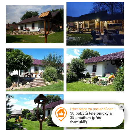
Rezervace za poslední den:
90 pobytů telefonicky a
35 emailem (přes
formulář).