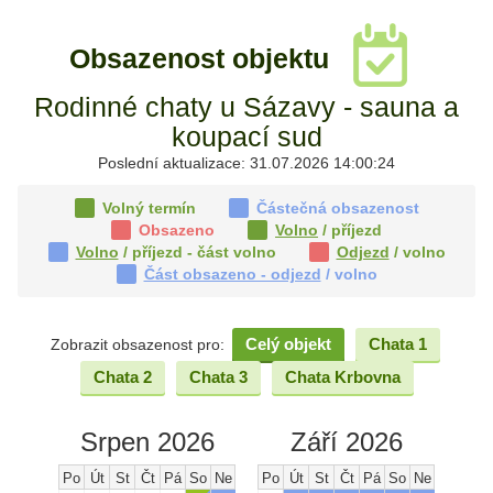
Obsazenost objektu
Rodinné chaty u Sázavy - sauna a
koupací sud
Poslední aktualizace: 31.07.2026 14:00:24
Volný termín
Částečná obsazenost
Obsazeno
Volno
/ příjezd
Volno
/ příjezd - část volno
Odjezd
/ volno
Část obsazeno - odjezd
/ volno
Celý objekt
Chata 1
Zobrazit obsazenost pro:
Chata 2
Chata 3
Chata Krbovna
Srpen 2026
Září 2026
Po
Út
St
Čt
Pá
So
Ne
Po
Út
St
Čt
Pá
So
Ne