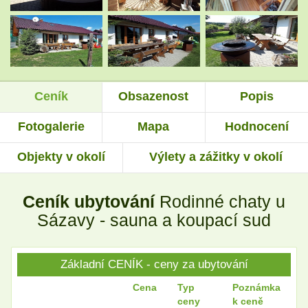
.
.
Ceník
Obsazenost
Popis
.
.
Fotogalerie
Mapa
Hodnocení
Objekty v okolí
Výlety a zážitky v okolí
.
.
Ceník ubytování
Rodinné chaty u
.
.
Sázavy - sauna a koupací sud
Základní CENÍK - ceny za ubytování
.
.
Cena
Typ
Poznámka
ceny
k ceně