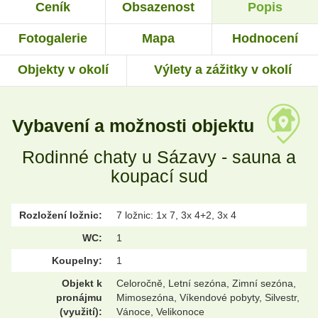
Ceník
Obsazenost
Popis
Fotogalerie
Mapa
Hodnocení
Objekty v okolí
Výlety a zážitky v okolí
Vybavení a možnosti objektu
Rodinné chaty u Sázavy - sauna a
koupací sud
Rozložení ložnic:
7 ložnic: 1x 7, 3x 4+2, 3x 4
WC:
1
Koupelny:
1
Objekt k
Celoročně, Letní sezóna, Zimní sezóna,
pronájmu
Mimosezóna, Víkendové pobyty, Silvestr,
(využití):
Vánoce, Velikonoce