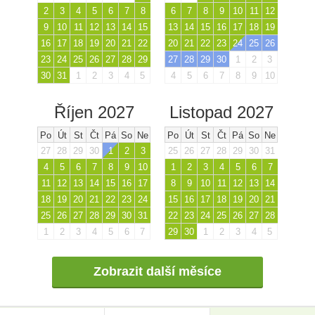
2
3
4
5
6
7
8
6
7
8
9
10
11
12
9
10
11
12
13
14
15
13
14
15
16
17
18
19
16
17
18
19
20
21
22
20
21
22
23
24
25
26
23
24
25
26
27
28
29
27
28
29
30
1
2
3
30
31
1
2
3
4
5
4
5
6
7
8
9
10
Říjen 2027
Listopad 2027
Po
Út
St
Čt
Pá
So
Ne
Po
Út
St
Čt
Pá
So
Ne
27
28
29
30
1
2
3
25
26
27
28
29
30
31
4
5
6
7
8
9
10
1
2
3
4
5
6
7
11
12
13
14
15
16
17
8
9
10
11
12
13
14
18
19
20
21
22
23
24
15
16
17
18
19
20
21
25
26
27
28
29
30
31
22
23
24
25
26
27
28
1
2
3
4
5
6
7
29
30
1
2
3
4
5
Zobrazit další měsíce