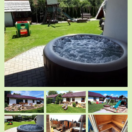
.
.
.
.