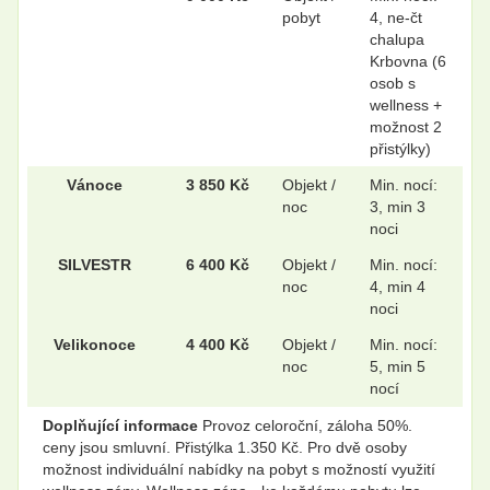
pobyt
4, ne-čt
chalupa
Krbovna (6
osob s
wellness +
možnost 2
přistýlky)
Vánoce
3 850 Kč
Objekt /
Min. nocí:
noc
3, min 3
noci
SILVESTR
6 400 Kč
Objekt /
Min. nocí:
noc
4, min 4
noci
Velikonoce
4 400 Kč
Objekt /
Min. nocí:
noc
5, min 5
nocí
Doplňující informace
Provoz celoroční, záloha 50%.
ceny jsou smluvní. Přistýlka 1.350 Kč. Pro dvě osoby
možnost individuální nabídky na pobyt s možností využití