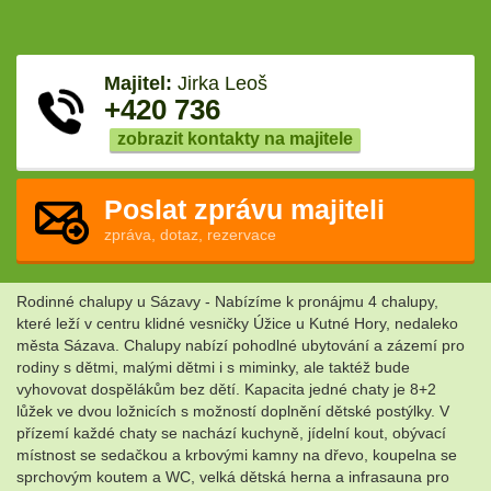
Majitel:
Jirka Leoš
+420 736
zobrazit kontakty na majitele
Poslat zprávu majiteli
zpráva, dotaz, rezervace
Rodinné chalupy u Sázavy - Nabízíme k pronájmu 4 chalupy,
které leží v centru klidné vesničky Úžice u Kutné Hory, nedaleko
města Sázava. Chalupy nabízí pohodlné ubytování a zázemí pro
rodiny s dětmi, malými dětmi i s miminky, ale taktéž bude
vyhovovat dospělákům bez dětí. Kapacita jedné chaty je 8+2
lůžek ve dvou ložnicích s možností doplnění dětské postýlky. V
přízemí každé chaty se nachází kuchyně, jídelní kout, obývací
místnost se sedačkou a krbovými kamny na dřevo, koupelna se
sprchovým koutem a WC, velká dětská herna a infrasauna pro