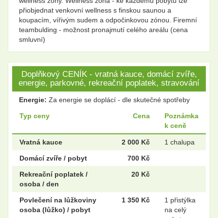
wellness zóny. Wellness zóna - ke každému pobytu lze
přiobjednat venkovní wellness s finskou saunou a
koupacím, vířivým sudem a odpočinkovou zónou. Firemní
teambulding - možnost pronajmutí celého areálu (cena
smluvní)
Doplňkový CENÍK - vratná kauce, domácí zvíře,
energie, parkovné, rekreační poplatek, stravování
Energie:
Za energie se doplácí - dle skutečné spotřeby
Typ ceny
Cena
Poznámka
k ceně
Vratná kauce
2 000 Kč
1 chalupa
Domácí zvíře / pobyt
700 Kč
Rekreační poplatek /
20 Kč
osoba / den
Povlečení na lůžkoviny
1 350 Kč
1 přistýlka
osoba (lůžko) / pobyt
na celý