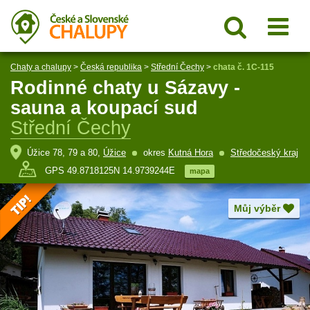
Chaty a chalupy
>
Česká republika
>
Střední Čechy
>
chata č. 1C-115
Rodinné chaty u Sázavy -
sauna a koupací sud
Střední Čechy
Úžice 78, 79 a 80,
Úžice
okres
Kutná Hora
Středočeský kraj
GPS 49.8718125N 14.9739244E
mapa
Můj výběr