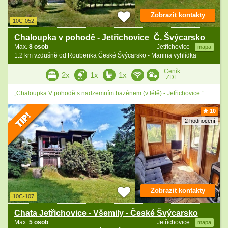
Zobrazit kontakty
10C-052
Chaloupka v pohodě - Jetřichovice_Č. Švýcarsko
Max.
8 osob
Jetřichovice
mapa
1.2 km vzdušně od Roubenka České Švýcarsko - Mariina vyhlídka
Ceník
2x
1x
1x
ZDE
„Chaloupka V pohodě s nadzemním bazénem (v létě) - Jetřichovice.“
10
2 hodnocení
Zobrazit kontakty
10C-107
Chata Jetřichovice - Všemily - České Švýcarsko
Max.
5 osob
Jetřichovice
mapa