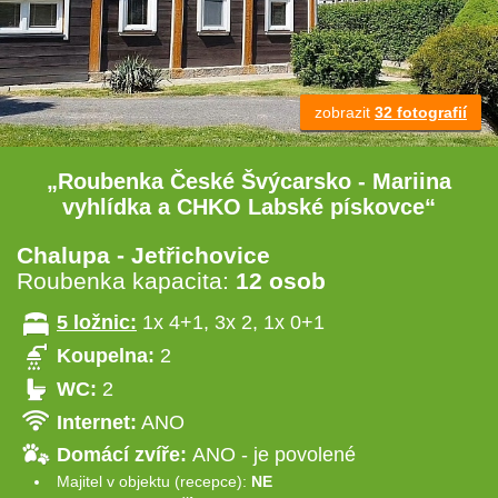
zobrazit
32 fotografií
„Roubenka České Švýcarsko - Mariina
vyhlídka a CHKO Labské pískovce“
Chalupa - Jetřichovice
Roubenka kapacita:
12 osob
5 ložnic:
1x 4+1, 3x 2, 1x 0+1
Koupelna:
2
WC:
2
Internet:
ANO
Domácí zvíře:
ANO - je povolené
Majitel v objektu (recepce):
NE