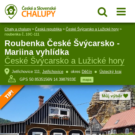
Chaty a chalupy
>
Česká republika
>
České Švýcarsko a Lužické hory
>
roubenka č. 10C-111
Roubenka České Švýcarsko -
Mariina vyhlídka
České Švýcarsko a Lužické hory
Jetřichovice 111,
Jetřichovice
okres
Děčín
Ústecký kraj
GPS 50.8535156N 14.3987933E
mapa
Můj výběr