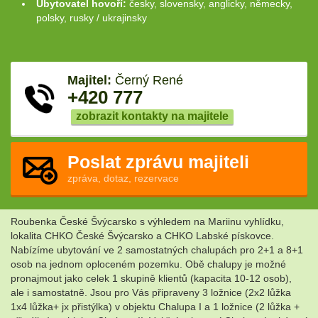
Ubytovatel hovoří:
česky, slovensky, anglicky, německy,
polsky, rusky / ukrajinsky
Majitel:
Černý René
+420 777
zobrazit kontakty na majitele
Poslat zprávu majiteli
zpráva, dotaz, rezervace
Roubenka České Švýcarsko s výhledem na Mariinu vyhlídku,
lokalita CHKO České Švýcarsko a CHKO Labské pískovce.
Nabízíme ubytování ve 2 samostatných chalupách pro 2+1 a 8+1
osob na jednom oploceném pozemku. Obě chalupy je možné
pronajmout jako celek 1 skupině klientů (kapacita 10-12 osob),
ale i samostatně. Jsou pro Vás připraveny 3 ložnice (2x2 lůžka
1x4 lůžka+ jx přistýlka) v objektu Chalupa I a 1 ložnice (2 lůžka +