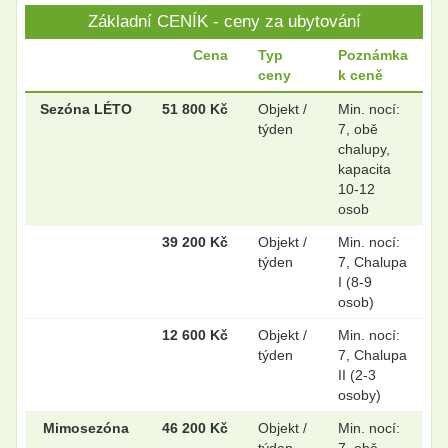
Základní CENÍK - ceny za ubytování
.
.
Cena
Typ
Poznámka
ceny
k ceně
.
.
Sezóna LÉTO
51 800 Kč
Objekt /
Min. nocí:
týden
7, obě
chalupy,
kapacita
10-12
.
.
osob
39 200 Kč
Objekt /
Min. nocí:
týden
7, Chalupa
.
.
I (8-9
osob)
12 600 Kč
Objekt /
Min. nocí:
týden
7, Chalupa
II (2-3
osoby)
Mimosezóna
46 200 Kč
Objekt /
Min. nocí:
týden
7, obě