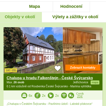
Mapa
Hodnocení
Objekty v okolí
Výlety a zážitky v okolí
Zobrazit kontakty
10C-155
Chalupa u hradu Falkenštejn - České Švýcarsko
Max.
26 osob
Jetřichovice
mapa
0.1 km vzdušně od Roubenka České Švýcarsko - Mariina vyhlídka
Ceník
6x
2x
2x
ZDE
„Chalupa v Českém Švýcarsku - Pavlínino údolí - Labské pískovce“