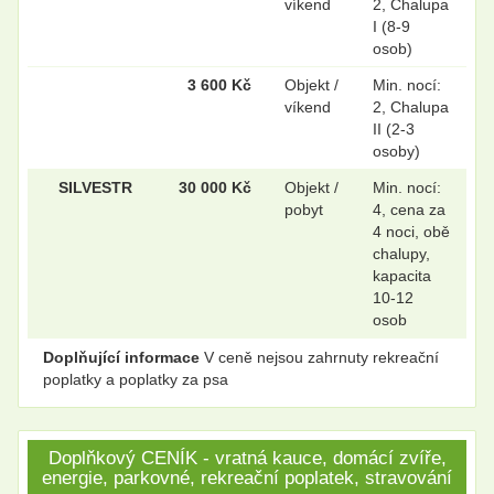
víkend
2, Chalupa
I (8-9
osob)
3 600 Kč
Objekt /
Min. nocí:
víkend
2, Chalupa
II (2-3
osoby)
SILVESTR
30 000 Kč
Objekt /
Min. nocí:
pobyt
4, cena za
4 noci, obě
chalupy,
kapacita
10-12
osob
Doplňující informace
V ceně nejsou zahrnuty rekreační
poplatky a poplatky za psa
Doplňkový CENÍK - vratná kauce, domácí zvíře,
energie, parkovné, rekreační poplatek, stravování