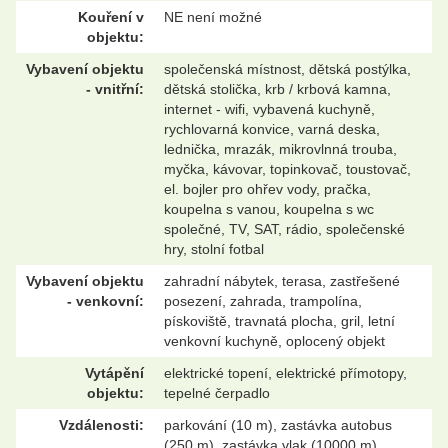
Kouření v
NE není možné
objektu:
Vybavení objektu
společenská místnost, dětská postýlka,
- vnitřní:
dětská stolička, krb / krbová kamna,
internet - wifi, vybavená kuchyně,
rychlovarná konvice, varná deska,
lednička, mrazák, mikrovlnná trouba,
myčka, kávovar, topinkovač, toustovač,
el. bojler pro ohřev vody, pračka,
koupelna s vanou, koupelna s wc
společné, TV, SAT, rádio, společenské
hry, stolní fotbal
Vybavení objektu
zahradní nábytek, terasa, zastřešené
- venkovní:
posezení, zahrada, trampolína,
pískoviště, travnatá plocha, gril, letní
venkovní kuchyně, oplocený objekt
Vytápění
elektrické topení, elektrické přímotopy,
objektu:
tepelné čerpadlo
Vzdálenosti:
parkování (10 m), zastávka autobus
(250 m), zastávka vlak (10000 m),