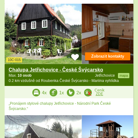
Zobrazit kontakty
10C-015
Chalupa Jetřichovice - České Švýcarsko
Max.
10 osob
Jetřichovice
mapa
0.2 km vzdušně od Roubenka České Švýcarsko - Mariina vyhlídka
Ceník
4x
1x
2x
ZDE
„Pronájem stylové chalupy Jetřichovice - Národní Park České
Švýcarsko.“