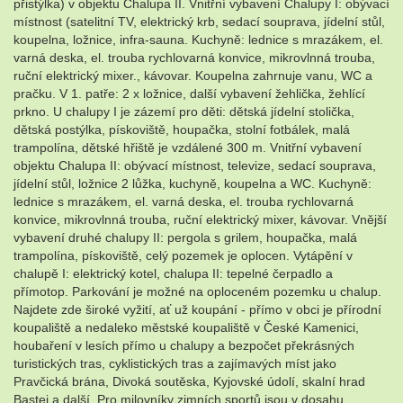
přistýlka) v objektu Chalupa II. Vnitřní vybavení Chalupy I: obývací
místnost (satelitní TV, elektrický krb, sedací souprava, jídelní stůl,
koupelna, ložnice, infra-sauna. Kuchyně: lednice s mrazákem, el.
varná deska, el. trouba rychlovarná konvice, mikrovlnná trouba,
ruční elektrický mixer., kávovar. Koupelna zahrnuje vanu, WC a
pračku. V 1. patře: 2 x ložnice, další vybavení žehlička, žehlící
prkno. U chalupy I je zázemí pro děti: dětská jídelní stolička,
dětská postýlka, pískoviště, houpačka, stolní fotbálek, malá
trampolína, dětské hřiště je vzdálené 300 m. Vnitřní vybavení
objektu Chalupa II: obývací místnost, televize, sedací souprava,
jídelní stůl, ložnice 2 lůžka, kuchyně, koupelna a WC. Kuchyně:
lednice s mrazákem, el. varná deska, el. trouba rychlovarná
konvice, mikrovlnná trouba, ruční elektrický mixer, kávovar. Vnější
vybavení druhé chalupy II: pergola s grilem, houpačka, malá
trampolína, pískoviště, celý pozemek je oplocen. Vytápění v
chalupě I: elektrický kotel, chalupa II: tepelné čerpadlo a
přímotop. Parkování je možné na oploceném pozemku u chalup.
Najdete zde široké vyžití, ať už koupání - přímo v obci je přírodní
koupaliště a nedaleko městské koupaliště v České Kamenici,
houbaření v lesích přímo u chalupy a bezpočet překrásných
turistických tras, cyklistických tras a zajímavých míst jako
Pravčická brána, Divoká soutěska, Kyjovské údolí, skalní hrad
Bastei a další. Pro milovníky zimních sportů jsou v dosahu