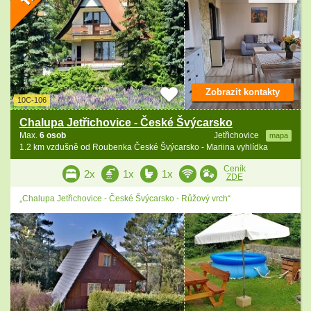
Zobrazit kontakty
10C-106
Chalupa Jetřichovice - České Švýcarsko
Max.
6 osob
Jetřichovice
mapa
1.2 km vzdušně od Roubenka České Švýcarsko - Mariina vyhlídka
Ceník
2x
1x
1x
ZDE
„Chalupa Jetřichovice - České Švýcarsko - Růžový vrch“