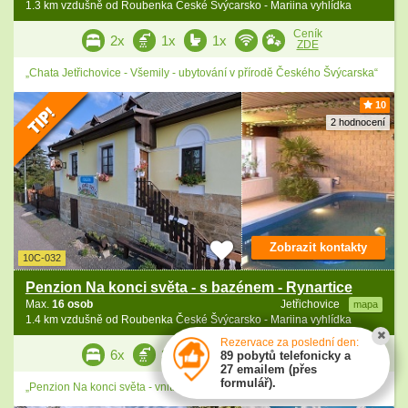
1.3 km vzdušně od Roubenka České Švýcarsko - Mariina vyhlídka
Ceník
2x
1x
1x
ZDE
„Chata Jetřichovice - Všemily - ubytování v přírodě Českého Švýcarska“
10
2 hodnocení
Zobrazit kontakty
10C-032
Penzion Na konci světa - s bazénem - Rynartice
Max.
16 osob
Jetřichovice
mapa
1.4 km vzdušně od Roubenka České Švýcarsko - Mariina vyhlídka
Rezervace za poslední den:
Ceník
6x
3x
3x
89 pobytů telefonicky a
ZDE
27 emailem (přes
formulář).
„Penzion Na konci světa - vnitřní vyhřívaný bazén a sauna.“