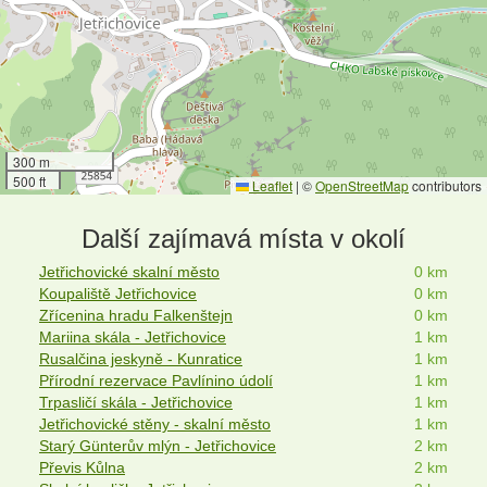
300 m
500 ft
Leaflet
|
©
OpenStreetMap
contributors
Další zajímavá místa v okolí
Jetřichovické skalní město
0 km
Koupaliště Jetřichovice
0 km
Zřícenina hradu Falkenštejn
0 km
Mariina skála - Jetřichovice
1 km
Rusalčina jeskyně - Kunratice
1 km
Přírodní rezervace Pavlínino údolí
1 km
Trpasličí skála - Jetřichovice
1 km
Jetřichovické stěny - skalní město
1 km
Starý Günterův mlýn - Jetřichovice
2 km
Převis Kůlna
2 km