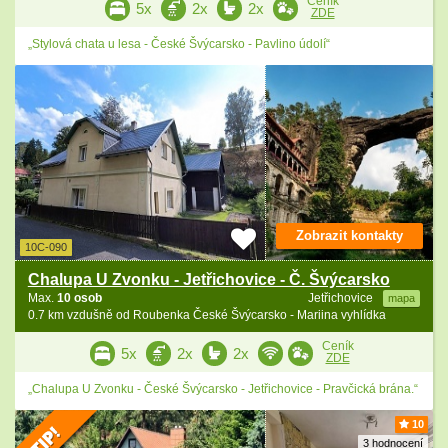
Ceník
5x
2x
2x
ZDE
„Stylová chata u lesa - České Švýcarsko - Pavlino údolí“
Zobrazit kontakty
10C-090
Chalupa U Zvonku - Jetřichovice - Č. Švýcarsko
Max.
10 osob
Jetřichovice
mapa
0.7 km vzdušně od Roubenka České Švýcarsko - Mariina vyhlídka
Ceník
5x
2x
2x
ZDE
„Chalupa U Zvonku - České Švýcarsko - Jetřichovice - Pravčická brána.“
10
3 hodnocení