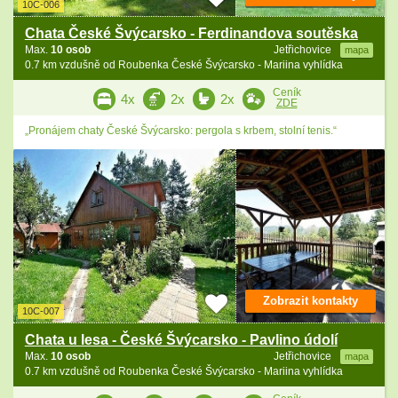
10C-006
Chata České Švýcarsko - Ferdinandova soutěska
Max.
10 osob
Jetřichovice
mapa
0.7 km vzdušně od Roubenka České Švýcarsko - Mariina vyhlídka
Ceník
4x
2x
2x
ZDE
„Pronájem chaty České Švýcarsko: pergola s krbem, stolní tenis.“
Zobrazit kontakty
10C-007
Chata u lesa - České Švýcarsko - Pavlino údolí
Max.
10 osob
Jetřichovice
mapa
0.7 km vzdušně od Roubenka České Švýcarsko - Mariina vyhlídka