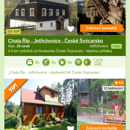
Zobrazit kontakty
10C-034
Chata Říp - Jetřichovice - České Švýcarsko
Max.
29 osob
Jetřichovice
mapa
0.6 km vzdušně od Roubenka České Švýcarsko - Mariina vyhlídka
Ceník
8x
6x
6x
ZDE
„Chata Říp - Jetřichovice - ubytování NP České Švýcarsko.“
9.9
13 hodnocení
Zobrazit kontakty