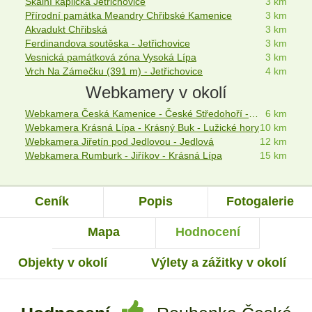
Skalní kaplička Jetřichovice
3 km
Přírodní památka Meandry Chřibské Kamenice
3 km
Akvadukt Chřibská
3 km
Ferdinandova soutěska - Jetřichovice
3 km
Vesnická památková zóna Vysoká Lípa
3 km
Vrch Na Zámečku (391 m) - Jetřichovice
4 km
Webkamery v okolí
Webkamera Česká Kamenice - České Středohoří - Lužické hory
6 km
Webkamera Krásná Lípa - Krásný Buk - Lužické hory
10 km
Webkamera Jiřetín pod Jedlovou - Jedlová
12 km
Webkamera Rumburk - Jiříkov - Krásná Lípa
15 km
Ceník
Popis
Fotogalerie
Mapa
Hodnocení
Objekty v okolí
Výlety a zážitky v okolí