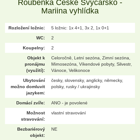
Roubenka České Švýcarsko -
Mariina vyhlídka
Rozložení ložnic:
5 ložnic: 1x 4+1, 3x 2, 1x 0+1
WC:
2
Koupelny:
2
Objekt k
Celoročně, Letní sezóna, Zimní sezóna,
pronájmu
Mimosezóna, Víkendové pobyty, Silvestr,
(využití):
Vánoce, Velikonoce
Ubytování
česky, slovensky, anglicky, německy,
možno domluvit
polsky, rusky / ukrajinsky
jazykem:
Domácí zvíře:
ANO - je povolené
Možnost
vlastní stravování
stravování:
Bezbariérový
NE
objekt: