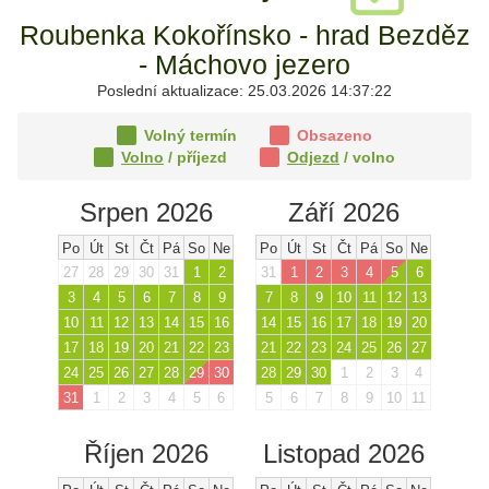
Roubenka Kokořínsko - hrad Bezděz
- Máchovo jezero
Poslední aktualizace: 25.03.2026 14:37:22
Volný termín
Obsazeno
Volno
/ příjezd
Odjezd
/ volno
Srpen 2026
Září 2026
Po
Út
St
Čt
Pá
So
Ne
Po
Út
St
Čt
Pá
So
Ne
27
28
29
30
31
1
2
31
1
2
3
4
5
6
3
4
5
6
7
8
9
7
8
9
10
11
12
13
10
11
12
13
14
15
16
14
15
16
17
18
19
20
17
18
19
20
21
22
23
21
22
23
24
25
26
27
24
25
26
27
28
29
30
28
29
30
1
2
3
4
31
1
2
3
4
5
6
5
6
7
8
9
10
11
Říjen 2026
Listopad 2026