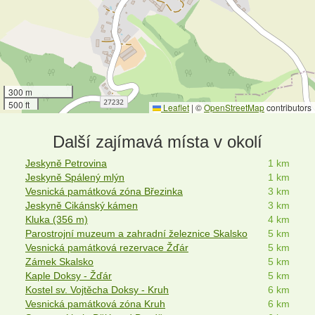
300 m
500 ft
Leaflet
|
©
OpenStreetMap
contributors
Další zajímavá místa v okolí
Jeskyně Petrovina
1 km
Jeskyně Spálený mlýn
1 km
Vesnická památková zóna Březinka
3 km
Jeskyně Cikánský kámen
3 km
Kluka (356 m)
4 km
Parostrojní muzeum a zahradní železnice Skalsko
5 km
Vesnická památková rezervace Žďár
5 km
Zámek Skalsko
5 km
Kaple Doksy - Žďár
5 km
Kostel sv. Vojtěcha Doksy - Kruh
6 km
Vesnická památková zóna Kruh
6 km