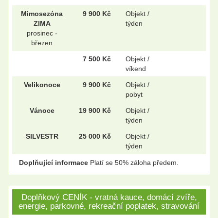
Mimosezóna
9 900 Kč
Objekt /
ZIMA
týden
prosinec -
březen
7 500 Kč
Objekt /
víkend
Velikonoce
9 900 Kč
Objekt /
pobyt
Vánoce
19 900 Kč
Objekt /
týden
SILVESTR
25 000 Kč
Objekt /
týden
Doplňující informace
Platí se 50% záloha předem.
Doplňkový CENÍK - vratná kauce, domácí zvíře,
energie, parkovné, rekreační poplatek, stravování