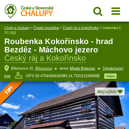
Chaty a chalupy
>
Česká republika
>
Český ráj a Kokořínsko
>
roubenka č.
7C-202
Roubenka Kokořínsko - hrad
Bezděz - Máchovo jezero
Český ráj a Kokořínsko
Břežovice 15,
Březovice
okres
Mladá Boleslav
Středočeský
kraj
GPS 50.470445662658N 14.732013159689E
mapa
Můj výběr