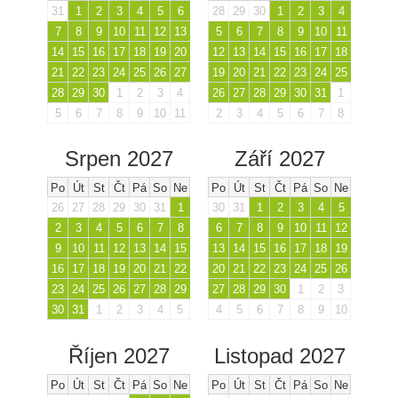
31
1
2
3
4
5
6
28
29
30
1
2
3
4
7
8
9
10
11
12
13
5
6
7
8
9
10
11
14
15
16
17
18
19
20
12
13
14
15
16
17
18
21
22
23
24
25
26
27
19
20
21
22
23
24
25
28
29
30
1
2
3
4
26
27
28
29
30
31
1
5
6
7
8
9
10
11
2
3
4
5
6
7
8
Srpen 2027
Září 2027
Po
Út
St
Čt
Pá
So
Ne
Po
Út
St
Čt
Pá
So
Ne
26
27
28
29
30
31
1
30
31
1
2
3
4
5
2
3
4
5
6
7
8
6
7
8
9
10
11
12
9
10
11
12
13
14
15
13
14
15
16
17
18
19
16
17
18
19
20
21
22
20
21
22
23
24
25
26
23
24
25
26
27
28
29
27
28
29
30
1
2
3
30
31
1
2
3
4
5
4
5
6
7
8
9
10
Říjen 2027
Listopad 2027
Po
Út
St
Čt
Pá
So
Ne
Po
Út
St
Čt
Pá
So
Ne