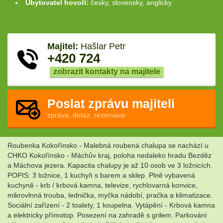
Ubytovatel hovoří:
česky, slovensky, anglicky
Majitel:
Hašlar Petr
+420 724
zobrazit kontakty na majitele
Poslat zprávu majiteli
zpráva, dotaz, rezervace
Roubenka Kokořínsko - Malebná roubená chalupa se nachází u
CHKO Kokořínsko - Máchův kraj, poloha nedaleko hradu Bezděz
a Máchova jezera. Kapacita chalupy je až 10 osob ve 3 ložnicích.
POPIS: 3 ložnice, 1 kuchyň s barem a sklep. Plně vybavená
kuchyně - krb / krbová kamna, televize, rychlovarná konvice,
mikrovlnná trouba, lednička, myčka nádobí, pračka a klimatizace.
Sociální zařízení - 2 toalety, 1 koupelna. Vytápění - Krbová kamna
a elektricky přímotop. Posezení na zahradě s grilem. Parkování