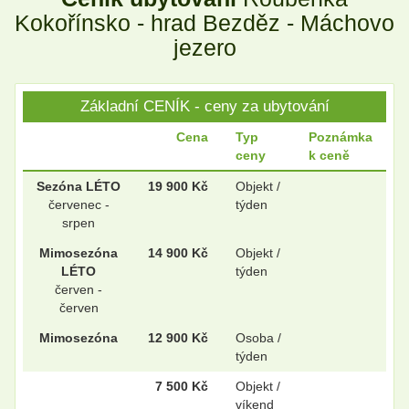
.
.
Kokořínsko - hrad Bezděz - Máchovo
jezero
.
.
Základní CENÍK - ceny za ubytování
Cena
Typ
Poznámka
ceny
k ceně
.
.
Sezóna LÉTO
19 900 Kč
Objekt /
červenec -
týden
srpen
.
.
Mimosezóna
14 900 Kč
Objekt /
LÉTO
týden
červen -
červen
.
.
Mimosezóna
12 900 Kč
Osoba /
týden
.
.
7 500 Kč
Objekt /
víkend