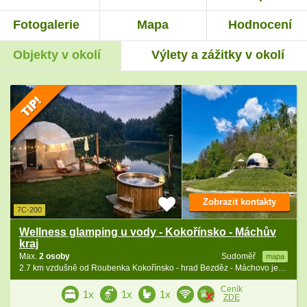
Fotogalerie
Mapa
Hodnocení
Objekty v okolí
Výlety a zážitky v okolí
Zobrazit kontakty
7C-200
Wellness glamping u vody - Kokořínsko - Máchův
kraj
Max.
2 osoby
Sudoměř
mapa
2.7 km vzdušně od Roubenka Kokořínsko - hrad Bezděz - Máchovo jezero
Ceník
1x
1x
1x
ZDE