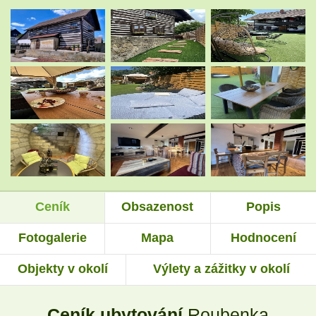
.
.
.
.
.
.
Ceník
Obsazenost
Popis
.
.
Fotogalerie
Mapa
Hodnocení
Objekty v okolí
Výlety a zážitky v okolí
.
.
Ceník ubytování
Roubenka