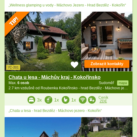
„Wellness glamping u vody - Máchovo Jezero - Hrad Bezděz - Kokořín“
Zobrazit kontakty
7C-201
Chata u lesa - Máchův kraj - Kokořínsko
Max.
6 osob
Sudoměř
mapa
2.7 km vzdušně od Roubenka Kokořínsko - hrad Bezděz - Máchovo jezero
Ceník
3x
1x
1x
ZDE
„Chata u lesa - hrad Bezděz - Máchovo jezero - Kokořín“