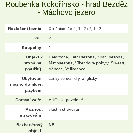
Roubenka Kokořínsko - hrad Bezděz
- Máchovo jezero
Rozložení ložnic:
3 ložnice: 1x 4, 1x 2+2, 1x 2
WC:
2
Koupelny:
1
Objekt k
Celoročně, Letní sezóna, Zimní sezóna,
pronájmu
Mimosezóna, Víkendové pobyty, Silvestr,
(využití):
Vánoce, Velikonoce
Ubytování
česky, slovensky, anglicky
možno domluvit
jazykem:
Domácí zvíře:
ANO - je povolené
Možnost
vlastní stravování
stravování:
Bezbariérový
NE
objekt: