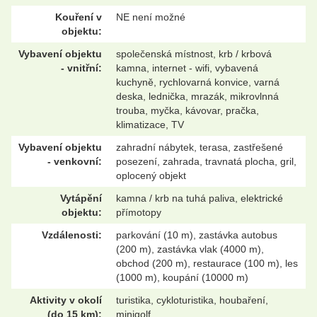
Kouření v
NE není možné
objektu:
Vybavení objektu
společenská místnost, krb / krbová
- vnitřní:
kamna, internet - wifi, vybavená
kuchyně, rychlovarná konvice, varná
deska, lednička, mrazák, mikrovlnná
trouba, myčka, kávovar, pračka,
klimatizace, TV
Vybavení objektu
zahradní nábytek, terasa, zastřešené
- venkovní:
posezení, zahrada, travnatá plocha, gril,
oplocený objekt
Vytápění
kamna / krb na tuhá paliva, elektrické
objektu:
přímotopy
Vzdálenosti:
parkování (10 m), zastávka autobus
(200 m), zastávka vlak (4000 m),
obchod (200 m), restaurace (100 m), les
(1000 m), koupání (10000 m)
Aktivity v okolí
turistika, cykloturistika, houbaření,
(do 15 km):
minigolf