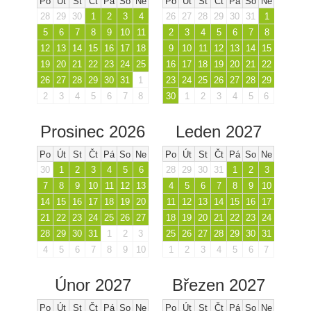
Po
Út
St
Čt
Pá
So
Ne
Po
Út
St
Čt
Pá
So
Ne
28
29
30
1
2
3
4
26
27
28
29
30
31
1
5
6
7
8
9
10
11
2
3
4
5
6
7
8
12
13
14
15
16
17
18
9
10
11
12
13
14
15
19
20
21
22
23
24
25
16
17
18
19
20
21
22
26
27
28
29
30
31
1
23
24
25
26
27
28
29
2
3
4
5
6
7
8
30
1
2
3
4
5
6
Prosinec 2026
Leden 2027
Po
Út
St
Čt
Pá
So
Ne
Po
Út
St
Čt
Pá
So
Ne
30
1
2
3
4
5
6
28
29
30
31
1
2
3
7
8
9
10
11
12
13
4
5
6
7
8
9
10
14
15
16
17
18
19
20
11
12
13
14
15
16
17
21
22
23
24
25
26
27
18
19
20
21
22
23
24
28
29
30
31
1
2
3
25
26
27
28
29
30
31
4
5
6
7
8
9
10
1
2
3
4
5
6
7
Únor 2027
Březen 2027
Po
Út
St
Čt
Pá
So
Ne
Po
Út
St
Čt
Pá
So
Ne