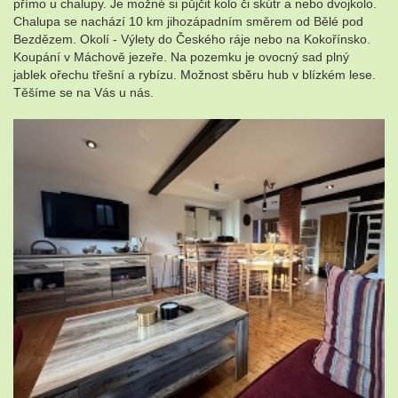
přímo u chalupy. Je možné si půjčit kolo či skútr a nebo dvojkolo.
Chalupa se nachází 10 km jihozápadním směrem od Bělé pod
Bezdězem. Okolí - Výlety do Českého ráje nebo na Kokořínsko.
Koupání v Máchově jezeře. Na pozemku je ovocný sad plný
jablek ořechu třešní a rybízu. Možnost sběru hub v blízkém lese.
Těšíme se na Vás u nás.