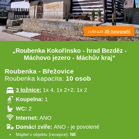
zobrazit
35 fotografií
„Roubenka Kokořínsko - hrad Bezděz -
Máchovo jezero - Máchův kraj“
Roubenka - Břežovice
Roubenka kapacita:
10 osob
3 ložnice:
1x 4, 1x 2+2, 1x 2
Koupelna:
1
WC:
2
Internet:
ANO
Domácí zvíře:
ANO - je povolené
Majitel v objektu (recepce):
NE