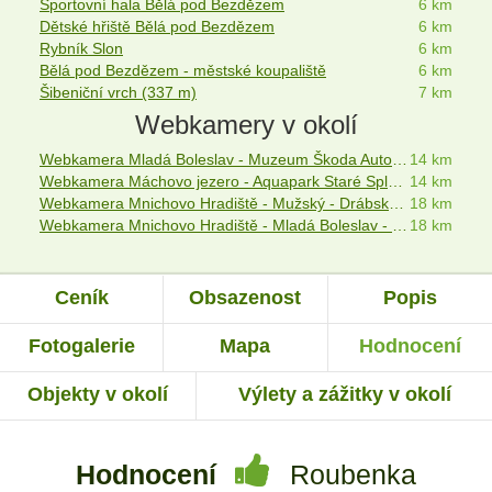
Sportovní hala Bělá pod Bezdězem
6 km
Dětské hřiště Bělá pod Bezdězem
6 km
Rybník Slon
6 km
Bělá pod Bezdězem - městské koupaliště
6 km
Šibeniční vrch (337 m)
7 km
Webkamery v okolí
Webkamera Mladá Boleslav - Muzeum Škoda Auto - Jizerská tabule
14 km
Webkamera Máchovo jezero - Aquapark Staré Splavy - Doksy - Kokořínsko
14 km
Webkamera Mnichovo Hradiště - Mužský - Drábské světničky
18 km
Webkamera Mnichovo Hradiště - Mladá Boleslav - Turnov
18 km
Ceník
Obsazenost
Popis
Fotogalerie
Mapa
Hodnocení
Objekty v okolí
Výlety a zážitky v okolí
Hodnocení
Roubenka