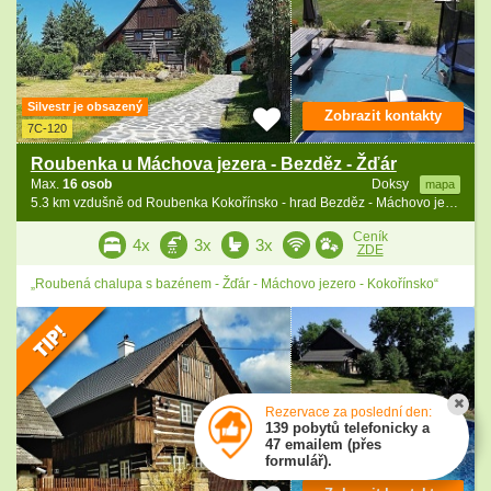
Silvestr je obsazený
Zobrazit kontakty
7C-120
Roubenka u Máchova jezera - Bezděz - Žďár
Max.
16 osob
Doksy
mapa
5.3 km vzdušně od Roubenka Kokořínsko - hrad Bezděz - Máchovo jezero
Ceník
4x
3x
3x
ZDE
„Roubená chalupa s bazénem - Žďár - Máchovo jezero - Kokořínsko“
Rezervace za poslední den:
139 pobytů telefonicky a
47 emailem (přes
formulář).