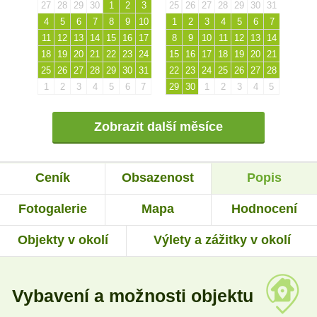
27
28
29
30
1
2
3
25
26
27
28
29
30
31
4
5
6
7
8
9
10
1
2
3
4
5
6
7
11
12
13
14
15
16
17
8
9
10
11
12
13
14
18
19
20
21
22
23
24
15
16
17
18
19
20
21
25
26
27
28
29
30
31
22
23
24
25
26
27
28
1
2
3
4
5
6
7
29
30
1
2
3
4
5
Zobrazit další měsíce
Ceník
Obsazenost
Popis
Fotogalerie
Mapa
Hodnocení
Objekty v okolí
Výlety a zážitky v okolí
Vybavení a možnosti objektu