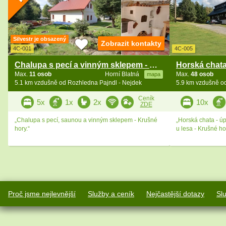
Silvestr je obsazený
Zobrazit kontakty
4C-001
4C-005
Chalupa s pecí a vinným sklepem - Krušné hory
Max.
11 osob
Horní Blatná
Max.
48 osob
mapa
5.1 km vzdušně od Rozhledna Pajndl - Nejdek
5.9 km vzdušně o
Ceník
5x
1x
2x
10x
ZDE
„Chalupa s pecí, saunou a vinným sklepem - Krušné
„Horská chata - úp
hory.“
u lesa - Krušné ho
Proč jsme nejlevnější
Služby a ceník
Nejčastější dotazy
Sl