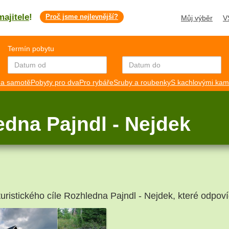
majitele
!
Proč jsme nejlevnější?
Můj výběr
V
Termín pobytu
a samotě
Pobyty pro dva
Pro rybáře
Sruby a roubenky
S kachlovými ka
dna Pajndl - Nejdek
turistického cíle Rozhledna Pajndl - Nejdek, které odpoví