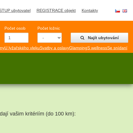
STUP ubytovatel
REGISTRACE objekt
Kontakty
Počet osob
Počet ložnic
Najít ubytování
mny
U lyžařského vleku
Svatby a oslavy
Glamping
S wellness
Se snídaní
dají vašim kritériím (do 100 km):