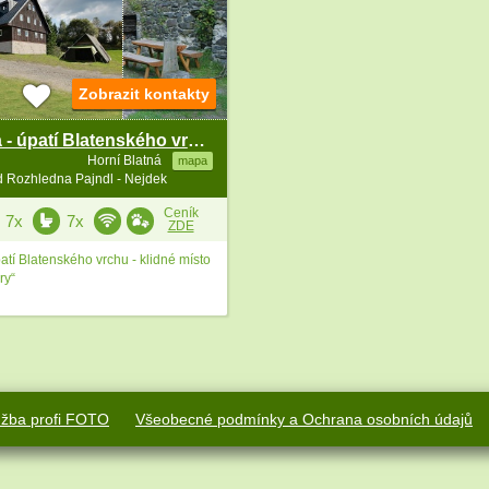
Zobrazit kontakty
Horská chata - úpatí Blatenského vrchu - Abertamy
Horní Blatná
mapa
d Rozhledna Pajndl - Nejdek
Ceník
7x
7x
ZDE
atí Blatenského vrchu - klidné místo
ry“
užba profi FOTO
Všeobecné podmínky a Ochrana osobních údajů