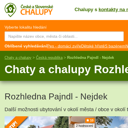
Chalupy s
kontakty na 
CZ
EN
Vyberte lokalitu hledání
Oblíbené vyhledávání
Pes - domácí zvíře
Dětské hřistě
S bazénem
N
Chaty a chalupy
>
Česká republika
>
Rozhledna Pajndl - Nejdek
Chaty a chalupy Rozhle
Rozhledna Pajndl - Nejdek
Další možnosti ubytování v okolí města / obce v okolí 
10
2 hodnocení