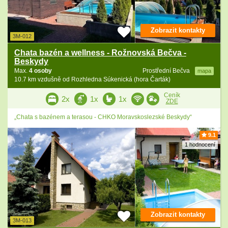
Zobrazit kontakty
3M-012
Chata bazén a wellness - Rožnovská Bečva -
Beskydy
Max.
4 osoby
Prostřední Bečva
mapa
10.7 km vzdušně od Rozhledna Súkenická (hora Čarták)
Ceník
2x
1x
1x
ZDE
„Chata s bazénem a terasou - CHKO Moravskoslezské Beskydy“
9.1
1 hodnocení
Zobrazit kontakty
3M-013