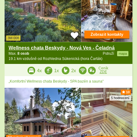
Zobrazit kontakty
3M-008
Wellness chata Beskydy - Nová Ves - Čeladná
Max.
8 osob
Pstruží
mapa
19.1 km vzdušně od Rozhledna Súkenická (hora Čarták)
Ceník
4x
1x
2x
ZDE
„Komfortní Wellness chata Beskydy - SPA bazén a sauna“
10
5 hodnocení