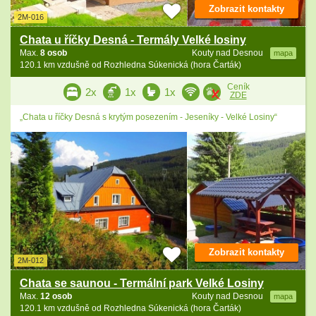
Zobrazit kontakty
2M-016
Chata u říčky Desná - Termály Velké losiny
Max.
8 osob
Kouty nad Desnou
mapa
120.1 km vzdušně od Rozhledna Súkenická (hora Čarták)
Ceník
2x
1x
1x
ZDE
„Chata u říčky Desná s krytým posezením - Jeseníky - Velké Losiny“
Zobrazit kontakty
2M-012
Chata se saunou - Termální park Velké Losiny
Max.
12 osob
Kouty nad Desnou
mapa
120.1 km vzdušně od Rozhledna Súkenická (hora Čarták)