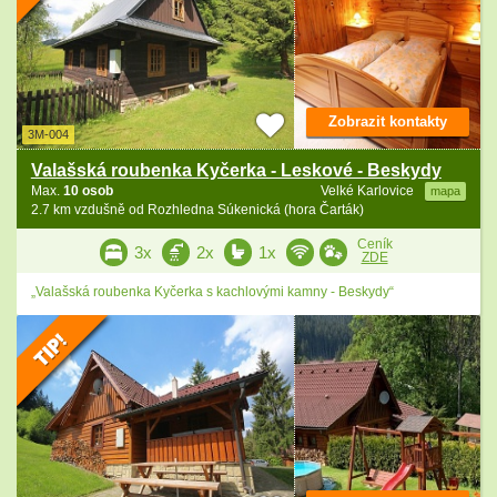
Zobrazit kontakty
3M-004
Valašská roubenka Kyčerka - Leskové - Beskydy
Max.
10 osob
Velké Karlovice
mapa
2.7 km vzdušně od Rozhledna Súkenická (hora Čarták)
Ceník
3x
2x
1x
ZDE
„Valašská roubenka Kyčerka s kachlovými kamny - Beskydy“