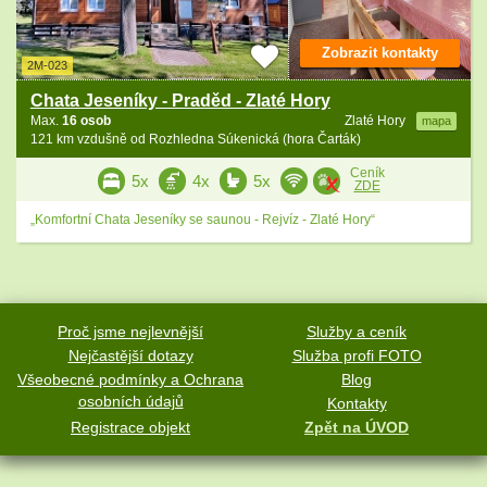
Zobrazit kontakty
2M-023
Chata Jeseníky - Praděd - Zlaté Hory
Max.
16 osob
Zlaté Hory
mapa
121 km vzdušně od Rozhledna Súkenická (hora Čarták)
Ceník
5x
4x
5x
ZDE
„Komfortní Chata Jeseníky se saunou - Rejvíz - Zlaté Hory“
Proč jsme nejlevnější
Služby a ceník
Nejčastější dotazy
Služba profi FOTO
Všeobecné podmínky a Ochrana
Blog
osobních údajů
Kontakty
Registrace objekt
Zpět na ÚVOD