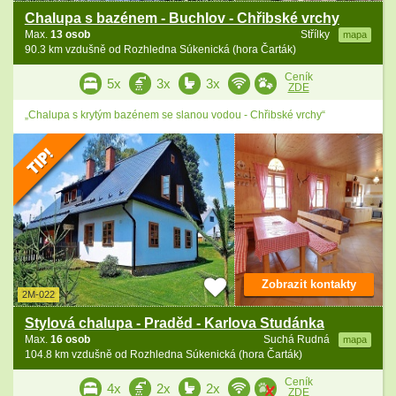
Chalupa s bazénem - Buchlov - Chřibské vrchy
Max.
13 osob
Střílky
mapa
90.3 km vzdušně od Rozhledna Súkenická (hora Čarták)
Ceník
5x
3x
3x
ZDE
„Chalupa s krytým bazénem se slanou vodou - Chřibské vrchy“
Zobrazit kontakty
2M-022
Stylová chalupa - Praděd - Karlova Studánka
Max.
16 osob
Suchá Rudná
mapa
104.8 km vzdušně od Rozhledna Súkenická (hora Čarták)
Ceník
4x
2x
2x
ZDE