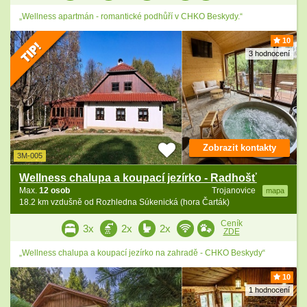
„Wellness apartmán - romantické podhůří v CHKO Beskydy.“
10
3 hodnocení
Zobrazit kontakty
3M-005
Wellness chalupa a koupací jezírko - Radhošť
Max.
12 osob
Trojanovice
mapa
18.2 km vzdušně od Rozhledna Súkenická (hora Čarták)
Ceník
3x
2x
2x
ZDE
„Wellness chalupa a koupací jezírko na zahradě - CHKO Beskydy“
10
1 hodnocení