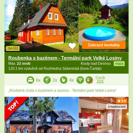
Zobrazit kontakty
2M-011
Roubenka s bazénem - Termální park Velké Losiny
Max.
22 osob
Kouty nad Desnou
mapa
120.1 km vzdušně od Rozhledna Súkenická (hora Čarták)
Ceník
6x
2x
4x
ZDE
„Roubená chata s bazénem a saunou - Termální park Velké Losiny“
9.9
3 hodnocení