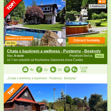
10
1 hodnocení
Silvestr je obsazený
Zobrazit kontakty
3M-002
Chata s bazénem a wellness - Pustevny - Beskydy
Max.
8 osob
Prostřední Bečva
mapa
10.7 km vzdušně od Rozhledna Súkenická (hora Čarták)
Ceník
4x
1x
2x
ZDE
„Chata s wellness a bazénem - Pustevny - Beskydy“