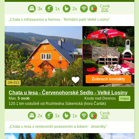
Ceník
3x
1x
2x
ZDE
„Chata s infrasaunou a hernou - Termální park Velké Losiny“
Zobrazit kontakty
2M-013
Chata u lesa - Červenohorské Sedlo - Velké Losiny
Max.
5 osob
Kouty nad Desnou
mapa
120.1 km vzdušně od Rozhledna Súkenická (hora Čarták)
Ceník
2x
1x
1x
ZDE
„Chata u lesa s venkovním posezením a krbem - Jeseníky.“