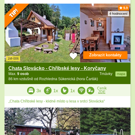
9.9
4 hodnocení
Zobrazit kontakty
1M-006
Chata Slovácko - Chřibské lesy - Koryčany
Max.
9 osob
Trnávky
mapa
86 km vzdušně od Rozhledna Súkenická (hora Čarták)
Ceník
3x
1x
1x
ZDE
„Chata Chřibské lesy - klidné místo u lesa v srdci Slovácka“