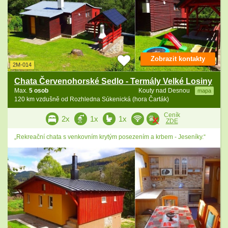
Zobrazit kontakty
2M-014
Chata Červenohorské Sedlo - Termály Velké Losiny
Max.
5 osob
Kouty nad Desnou
mapa
120 km vzdušně od Rozhledna Súkenická (hora Čarták)
Ceník
2x
1x
1x
ZDE
„Rekreační chata s venkovním krytým posezením a krbem - Jeseníky.“