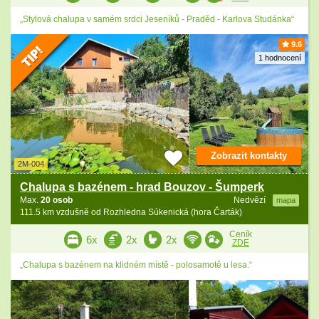
„Stylová chalupa v samém srdci Jeseníků - Praděd - Karlova Studánka“
9.6
1 hodnocení
Zobrazit kontakty
2M-004
Chalupa s bazénem - hrad Bouzov - Šumperk
Max.
20 osob
Nedvězí
mapa
111.5 km vzdušně od Rozhledna Súkenická (hora Čarták)
Ceník
6x
2x
2x
ZDE
„Chalupa s bazénem na klidném místě - polosamotě u lesa.“