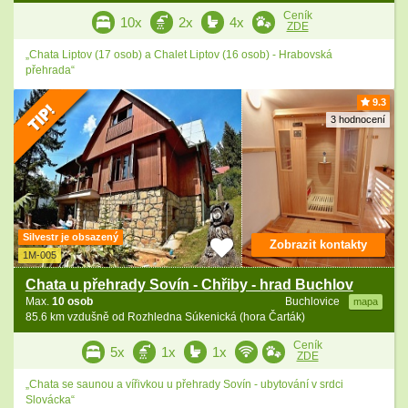
Ceník
10x
2x
4x
ZDE
„Chata Liptov (17 osob) a Chalet Liptov (16 osob) - Hrabovská
přehrada“
9.3
3 hodnocení
Silvestr je obsazený
Zobrazit kontakty
1M-005
Chata u přehrady Sovín - Chřiby - hrad Buchlov
Max.
10 osob
Buchlovice
mapa
85.6 km vzdušně od Rozhledna Súkenická (hora Čarták)
Ceník
5x
1x
1x
ZDE
„Chata se saunou a vířivkou u přehrady Sovín - ubytování v srdci
Slovácka“