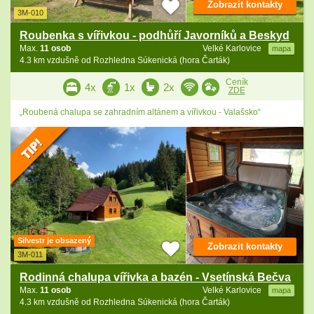
Zobrazit kontakty
3M-010
Roubenka s vířivkou - podhůří Javorníků a Beskyd
Max.
11 osob
Velké Karlovice
mapa
4.3 km vzdušně od Rozhledna Súkenická (hora Čarták)
Ceník
4x
1x
2x
ZDE
„Roubená chalupa se zahradním altánem a vířivkou - Valašsko“
Silvestr je obsazený
Zobrazit kontakty
3M-011
Rodinná chalupa vířivka a bazén - Vsetínská Bečva
Max.
11 osob
Velké Karlovice
mapa
4.3 km vzdušně od Rozhledna Súkenická (hora Čarták)