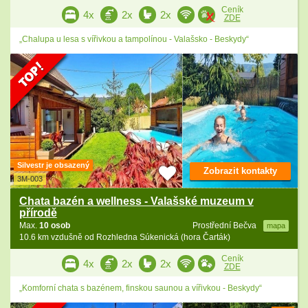
Ceník
4x
2x
2x
ZDE
„Chalupa u lesa s vířivkou a tampolínou - Valašsko - Beskydy“
Silvestr je obsazený
Zobrazit kontakty
3M-003
Chata bazén a wellness - Valašské muzeum v
přírodě
Max.
10 osob
Prostřední Bečva
mapa
10.6 km vzdušně od Rozhledna Súkenická (hora Čarták)
Ceník
4x
2x
2x
ZDE
„Komforní chata s bazénem, finskou saunou a vířivkou - Beskydy“