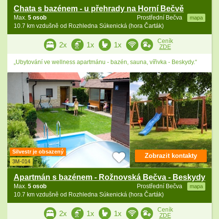
Chata s bazénem - u přehrady na Horní Bečvě
Max.
5 osob
Prostřední Bečva
mapa
10.7 km vzdušně od Rozhledna Súkenická (hora Čarták)
Ceník
2x
1x
1x
ZDE
„Ubytování ve wellness apartmánu - bazén, sauna, vířivka - Beskydy.“
Silvestr je obsazený
Zobrazit kontakty
3M-014
Apartmán s bazénem - Rožnovská Bečva - Beskydy
Max.
5 osob
Prostřední Bečva
mapa
10.7 km vzdušně od Rozhledna Súkenická (hora Čarták)
Ceník
2x
1x
1x
ZDE