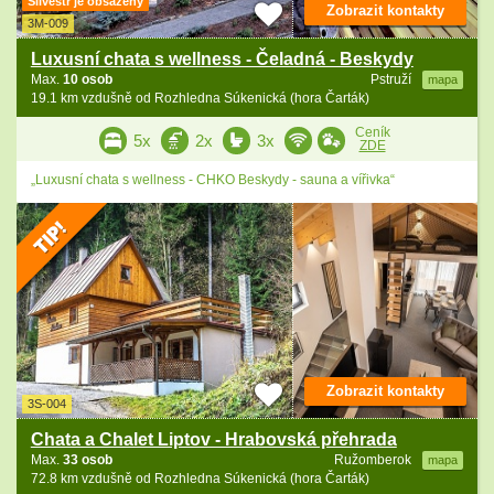
Silvestr je obsazený
Zobrazit kontakty
3M-009
Luxusní chata s wellness - Čeladná - Beskydy
Max.
10 osob
Pstruží
mapa
19.1 km vzdušně od Rozhledna Súkenická (hora Čarták)
Ceník
5x
2x
3x
ZDE
„Luxusní chata s wellness - CHKO Beskydy - sauna a vířivka“
Zobrazit kontakty
3S-004
Chata a Chalet Liptov - Hrabovská přehrada
Max.
33 osob
Ružomberok
mapa
72.8 km vzdušně od Rozhledna Súkenická (hora Čarták)