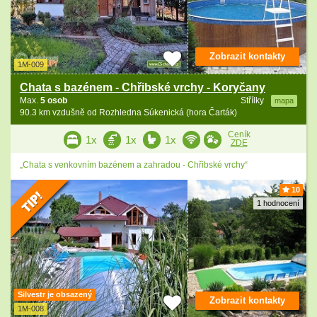
Zobrazit kontakty
1M-009
Chata s bazénem - Chřibské vrchy - Koryčany
Max.
5 osob
Střílky
mapa
90.3 km vzdušně od Rozhledna Súkenická (hora Čarták)
Ceník
1x
1x
1x
ZDE
„Chata s venkovním bazénem a zahradou - Chřibské vrchy“
10
1 hodnocení
Silvestr je obsazený
Zobrazit kontakty
1M-008