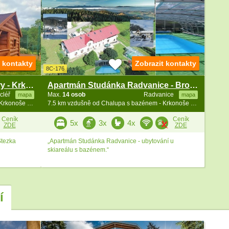
t kontakty
Zobrazit kontakty
8C-176
Glamping stan u lesa - Rýchory - Krkonoše
Apartmán Studánka Radvanice - Broumovsko
cléř
Max.
14 osob
Radvanice
mapa
mapa
7.4 km vzdušně od Chalupa s bazénem - Krkonoše a Broumovsko
7.5 km vzdušně od Chalupa s bazénem - Krkonoše a Broumovsko
Ceník
Ceník
5x
3x
4x
ZDE
ZDE
Stezka
„Apartmán Studánka Radvanice - ubytování u
skiareálu s bazénem.“
í