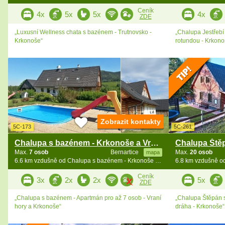
Ceník
4x
5x
5x
4x
ZDE
„Luxusní Wellness chata s bazénem - Trutnovsko -
„Chalupa Jestřebí
Krkonoše“
rotundou - Krkono
Zobrazit kontakty
5C-173
5C-261
Chalupa s bazénem - Krkonoše a Vraní hory - Žacléř
Max.
7 osob
Bernartice
Max.
20 osob
mapa
6.6 km vzdušně od Chalupa s bazénem - Krkonoše a Broumovsko
Ceník
3x
2x
2x
5x
ZDE
„Chalupa s bazénem - Apartmán pro až 7 osob - Vraní
„Chalupa Štěpán 
hory a Krkonoše“
dráha - Krkonoše“