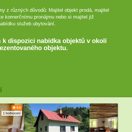
y z různých důvodů: Majitel objekt prodá, majitel
ke komerčnímu pronájmu nebo si majitel již
nabídku služeb ubytování.
 k dispozici nabídka objektů v okolí
ezentovaného objektu.
í
9.6
1 hodnocení