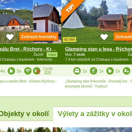
Zobrazit kontakty
Zobrazi
5C-564
Chalupa u areálu Bret - Rýchory - Krkonoše
Žacléř
Max.
7 osob
Ža
mapa
7.2 km vzdušně od Chalupa s bazénem - Krkonoše a Broumovsko
Ceník
4x
5x
1x
1x
1x
ZDE
pa u areálu Bret - hřeben Rýchory -
„Glamping stan Krkonoše - Dvorský les - 
korunami stromů - Trutnov“
Objekty v okolí
Výlety a zážitky v okol