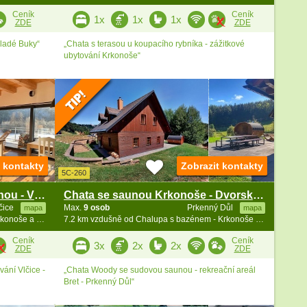
Ceník
Ceník
1x
1x
1x
ZDE
ZDE
Mladé Buky“
„Chata s terasou u koupacího rybníka - zážitkové
ubytování Krkonoše“
t kontakty
Zobrazit kontakty
5C-260
Chata Peklo Hrádeček se saunou - Vlčice
Chata se saunou Krkonoše - Dvorský les - Žacléř
čice
Max.
9 osob
Prkenný Důl
mapa
mapa
7 km vzdušně od Chalupa s bazénem - Krkonoše a Broumovsko
7.2 km vzdušně od Chalupa s bazénem - Krkonoše a Broumovsko
Ceník
Ceník
3x
2x
2x
ZDE
ZDE
ání Vlčice -
„Chata Woody se sudovou saunou - rekreační areál
Bret - Prkenný Důl“