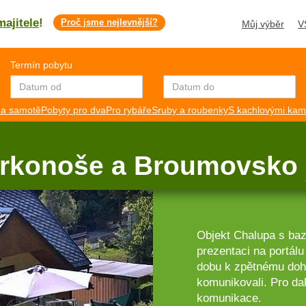
majitele
!
Proč jsme nejlevnější?
Můj výběr
V
Termín pobytu
a samotě
Pobyty pro dva
Pro rybáře
Sruby a roubenky
S kachlovými ka
Krkonoše a Broumovsko
Objekt Chalupa s ba
prezentaci na portá
dobu k zpětnému dohl
komunikovali. Pro dal
komunikace.