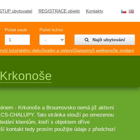
STUP ubytovatel
REGISTRACE objekt
Kontakty
Počet osob
Počet ložnic
Najít ubytování
mny
U lyžařského vleku
Svatby a oslavy
Glamping
S wellness
Se snídaní
Krkonoše
zénem - Krkonoše a Broumovsko nemá již aktivní
lu CS-CHALUPY. Tato stránka slouží po omezenou
edání klientům, kteří s objektem dříve
ší kontakt tedy prosím použijte údaje z předchozí