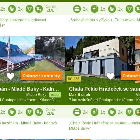
Ceník
2x
2x
2x
1x
1x
ZDE
 hory s bazénem a grilovací
„Srubová chata s vířivkou - Trutnovsko - 
še“
Zobrazit kontakty
Zobrazi
5C-156
Chalupa Štěpán - Mladé Buky - Kalná Voda
Mladé Buky
Max.
6 osob
Vl
mapa
6.8 km vzdušně od Chalupa s bazénem - Krkonoše a Broumovsko
Ceník
2x
2x
2x
1x
2x
ZDE
s bazénem - Mladé Buky - bobová
„Chata Peklo Hrádeček se saunou - ubytov
Mladé Buky.“