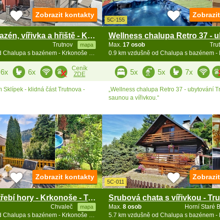
Zobrazit kontakty
Zobrazi
5C-155
Apartmány bazén, vířivka a hřiště - Krkonoše
Trutnov
Max.
17 osob
Tru
mapa
0.6 km vzdušně od Chalupa s bazénem - Krkonoše a Broumovsko
Ceník
6x
6x
5x
5x
7x
ZDE
Sklípek - klidná část Trutnova -
„Wellness chalupa Retro 37 - ubytování T
saunou a vířivkou.“
Zobrazit kontakty
Zobrazi
5C-011
Chalupa Jestřebí hory - Krkonoše - Trutnovsko
Chvaleč
Max.
8 osob
Horní Staré 
mapa
4.9 km vzdušně od Chalupa s bazénem - Krkonoše a Broumovsko