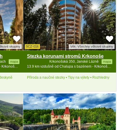
ěkové skupiny
5CZ-016
Věk: Všechny věkové skupiny
ch
Stezka korunami stromů Krkonoše
pach
Krkonošská 350, Janské Lázně
mapa
mapa
13.2 km vzdušně od Chalupa s bazénem - Krkonoše a Broumovsko
13.9 km vzdušně od Chalupa s bazénem - Krkonoše a Broumovsko
 Jeskyně
Příroda a naučné stezky • Tipy na výlety • Rozhledny