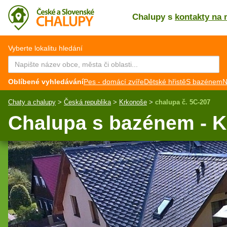
Chalupy s
kontakty na 
CZ
EN
Vyberte lokalitu hledání
Oblíbené vyhledávání
Pes - domácí zvíře
Dětské hřistě
S bazénem
N
Chaty a chalupy
>
Česká republika
>
Krkonoše
>
chalupa č. 5C-207
Chalupa s bazénem - 