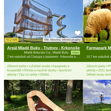
5CZ-026
Věk: Všechny věkové skupiny
5CZ-015
Areál Mladé Buky - Trutnov - Krkonoše
Mladé Buky bez č.p., Mladé Buky
mapa
7 km vzdušně od Chalupa s bazénem - Krkonoše a Broumovsko
Zábavní parky • Lyžařské areály • Aquaparky a
Zábavní parky • Př
koupaliště • Příroda a naučné stezky • Sportovní
aktivity • ZOO, far
aktivity • Tipy na výlety • Dětské...
Dětské kouty, hern