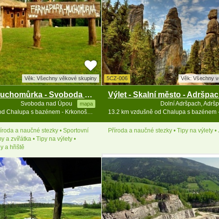
Věk: Všechny věkové skupiny
5CZ-006
Věk: Všechny v
Farmapark Muchomůrka - Svoboda nad Úpou
Výlet - Skalní město - Adršpa
Svoboda nad Úpou
Dolní Adršpach, Adrš
mapa
10.7 km vzdušně od Chalupa s bazénem - Krkonoše a Broumovsko
íroda a naučné stezky • Sportovní
Příroda a naučné stezky • Tipy na výlety •
my a zvířátka • Tipy na výlety •
y a hřiště