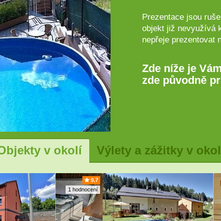
Prezentace jsou rušen
objekt již nevyužívá 
nepřeje prezentovat 
Zde níže je Vám
zde původně pr
Objekty v okolí
Výlety a zážitky v okol
9.7
1 hodnocení