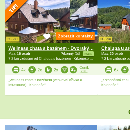
Zobrazit kontakty
5C-241
5C-290
Wellness chata s bazénem - Dvorský les - Krkonoše
Max.
16 osob
Prkenný Důl
Max.
20 osob
mapa
7.2 km vzdušně od Chalupa s bazénem - Krkonoše a Broumovsko
Ceník
4x
2x
2x
6x
ZDE
„Wellness chata s bazénem (venkovní vířivka a
„Krkonošská chalu
infrasauna) - Krkonoše“
Krkonoše.“