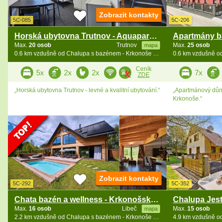
Zobrazit kontakty
5C-085
5C-206
Horská ubytovna Trutnov - Aquapark Trutnov
Max.
20 osob
Trutnov
Max.
25 osob
mapa
0.6 km vzdušně od Chalupa s bazénem - Krkonoše a Broumovsko
Ceník
5x
2x
2x
7x
ZDE
„Horská ubytovna Trutnov - levné a kvalitní ubytování.“
„Apartmánový dům 
Krkonoše.“
Zobrazit kontakty
5C-292
5C-352
Chata bazén a wellness - Krkonošská magistrála
Max.
16 osob
Libeč
Max.
15 osob
mapa
2.2 km vzdušně od Chalupa s bazénem - Krkonoše a Broumovsko