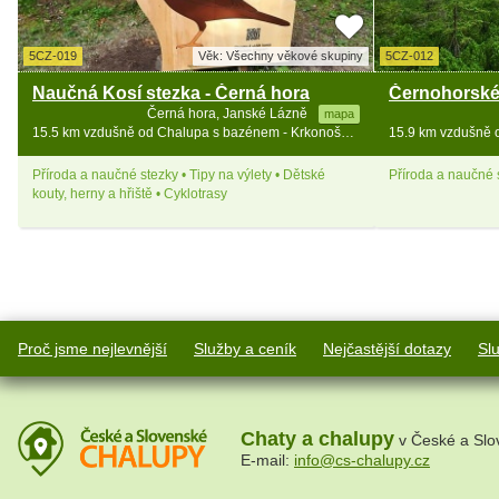
5CZ-019
Věk: Všechny věkové skupiny
5CZ-012
Naučná Kosí stezka - Černá hora
Černohorské 
Černá hora, Janské Lázně
mapa
15.5 km vzdušně od Chalupa s bazénem - Krkonoše a Broumovsko
Příroda a naučné stezky • Tipy na výlety • Dětské
Příroda a naučné s
kouty, herny a hřiště • Cyklotrasy
Proč jsme nejlevnější
Služby a ceník
Nejčastější dotazy
Sl
Chaty a chalupy
v České a Slo
E-mail:
info@cs-chalupy.cz