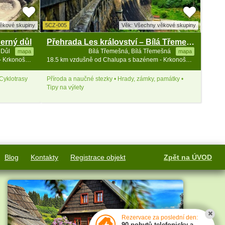
ěkové skupiny
5CZ-005
Věk: Všechny věkové skupiny
erný důl
Přehrada Les království – Bílá Třemešná
 Důl
Bílá Třemešná, Bílá Třemešná
mapa
mapa
17.2 km vzdušně od Chalupa s bazénem - Krkonoše a Broumovsko
18.5 km vzdušně od Chalupa s bazénem - Krkonoše a Broumovsko
 Cyklotrasy
Příroda a naučné stezky • Hrady, zámky, památky •
Tipy na výlety
Blog
Kontakty
Registrace objekt
Zpět na ÚVOD
Rezervace za poslední den:
90 pobytů telefonicky a