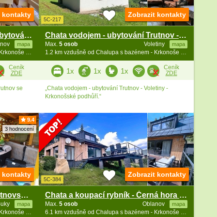
t kontakty
Zobrazit kontakty
5C-217
Wellness chalupa Retro 37 - ubytování Trutnov
Chata vodojem - ubytování Trutnov - Voletiny
tnov
Max.
5 osob
Voletiny
mapa
mapa
0.9 km vzdušně od Chalupa s bazénem - Krkonoše a Broumovsko
1.2 km vzdušně od Chalupa s bazénem - Krkonoše a Broumovsko
Ceník
Ceník
1x
1x
1x
ZDE
ZDE
rutnov se
„Chata vodojem - ubytování Trutnov - Voletiny -
Krkonošské podhůří.“
9.4
3 hodnocení
t kontakty
Zobrazit kontakty
5C-384
Srubová chata s vířivkou - Trutnovsko - Mladé Buky
Chata a koupací rybník - Černá hora - Janské Lázně
Buky
Max.
5 osob
Oblanov
mapa
mapa
5.7 km vzdušně od Chalupa s bazénem - Krkonoše a Broumovsko
6.1 km vzdušně od Chalupa s bazénem - Krkonoše a Broumovsko