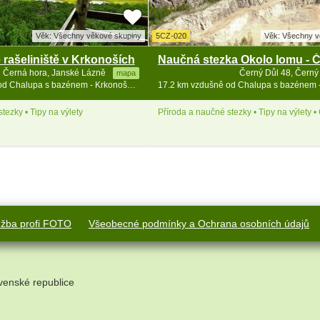
Věk: Všechny věkové skupiny
5CZ-020
Věk: Všechny v
rašeliniště v Krkonoších
Naučná stezka Okolo lomu - Č
Černá hora, Janské Lázně
Černý Důl 48, Černý
mapa
15.9 km vzdušně od Chalupa s bazénem - Krkonoše a Broumovsko
tezky • Tipy na výlety
Příroda a naučné stezky • Tipy na výlety •
užba profi FOTO
Všeobecné podmínky a Ochrana osobních údajů
venské republice