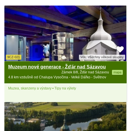
9CZ-021
Věk: Všechny věkové skupiny
Muzeum nové generace - Žďár nad Sázavou
Zámek 8/8, Žďár nad Sázavou
mapa
4.8 km vzdušně od Chalupa Vysočina - Velké Dářko - Světnov
Muzea, skanzeny a výstavy • Tipy na výlety