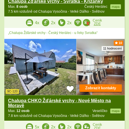
Chalupa Žďárské vrchy - Svratka - Křižánky
Max.
8 osob
Český Herálec
mapa
7.5 km vzdušně od Chalupa Vysočina - Velké Dářko - Světnov
Ceník
4x
2x
2x
ZDE
„Chalupa Žďárské vrchy - Český Herálec - u řeky Svratka“
10
11 hodnocení
Zobrazit kontakty
9C-120
Chalupa CHKO Žďárské vrchy - Nové Město na
Moravě
Max.
12 osob
Veselíčko
mapa
7.8 km vzdušně od Chalupa Vysočina - Velké Dářko - Světnov
Ceník
5x
2x
2x
ZDE