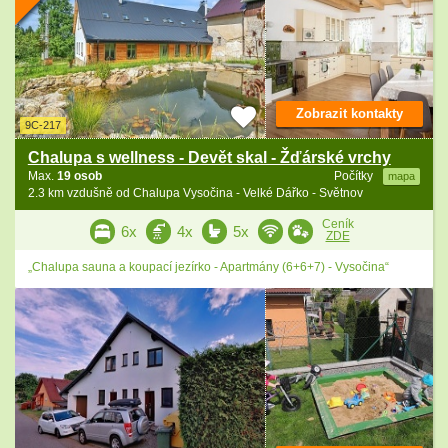
Zobrazit kontakty
9C-217
Chalupa s wellness - Devět skal - Žďárské vrchy
Max.
19 osob
Počítky
mapa
2.3 km vzdušně od Chalupa Vysočina - Velké Dářko - Světnov
Ceník
6x
4x
5x
ZDE
„Chalupa sauna a koupací jezírko - Apartmány (6+6+7) - Vysočina“