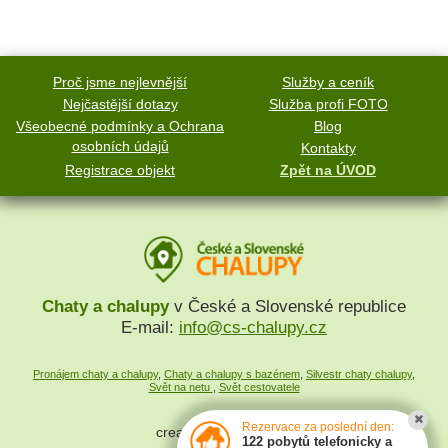
Proč jsme nejlevnější
Služby a ceník
Nejčastější dotazy
Služba profi FOTO
Všeobecné podmínky a Ochrana
Blog
osobních údajů
Kontakty
Registrace objekt
Zpět na ÚVOD
Chaty a chalupy
v České a Slovenské republice
E-mail:
info@cs-chalupy.cz
Pronájem chaty a chalupy
,
Chaty a chalupy s bazénem
,
Silvestr chaty chalupy
,
Svět na netu
,
Svět cestovatele
Rezervace za poslední den:
created by
SYMPACT
122 pobytů telefonicky a