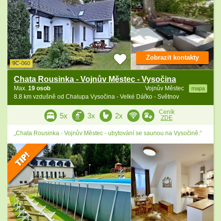
Zobrazit kontakty
9C-060
Chata Rousinka - Vojnův Městec - Vysočina
Max.
19 osob
Vojnův Městec
mapa
8.8 km vzdušně od Chalupa Vysočina - Velké Dářko - Světnov
Ceník
5x
3x
2x
ZDE
„Chata Rousinka - Vojnův Městec - ubytování se saunou na Vysočině.“