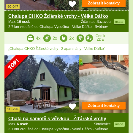
Zobrazit kontakty
9C-047
Chalupa CHKO Žďárské vrchy - Vélké Dářko
Max.
16 osob
Žďár nad Sázavou
mapa
2.7 km vzdušně od Chalupa Vysočina - Velké Dářko - Světnov
Ceník
4x
2x
2x
ZDE
„Chalupa CHKO Žďárské vrchy - 2 apartmány - Velké Dářko“
Zobrazit kontakty
9C-220
Chata na samotě s vířivkou - Žďárské vrchy
Max.
6 osob
Škrdlovice
mapa
3.1 km vzdušně od Chalupa Vysočina - Velké Dářko - Světnov