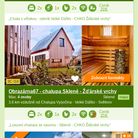
Ceník
2x
1x
2x
ZDE
„Chata s vířivkou - rybník Velké Dářko - CHKO Žďárské vrchy“
Zobrazit kontakty
9C-114
Obrazárna67 - chalupa Sklené - Žďárské vrchy
Max.
4 osoby
Sklené
mapa
3.6 km vzdušně od Chalupa Vysočina - Velké Dářko - Světnov
Ceník
2x
1x
2x
ZDE
„Luxusní chalupa se saunou - Sklené - CHKO Žďárské vrchy.“
10