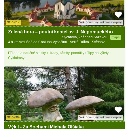
9CZ-017
Věk: Všechny věkové skupiny
Zelená hora – poutní kostel sv. J. Nepomuckého
Sychrova, Žďár nad Sázavou
mapa
4.8 km vzdušně od Chalupa Vysočina - Velké Dářko - Světnov
Příroda a naučné stezky • Hrady, zámky, památky • Tipy na výlety •
Cyklotrasy
9CZ-004
Věk: Všechny věkové skupiny
Výlet - Za Sochami Michala Olšiaka