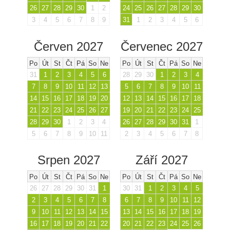
26
27
28
29
30
1
2
24
25
26
27
28
29
30
3
4
5
6
7
8
9
31
1
2
3
4
5
6
Červen 2027
Červenec 2027
Po
Út
St
Čt
Pá
So
Ne
Po
Út
St
Čt
Pá
So
Ne
31
1
2
3
4
5
6
28
29
30
1
2
3
4
7
8
9
10
11
12
13
5
6
7
8
9
10
11
14
15
16
17
18
19
20
12
13
14
15
16
17
18
21
22
23
24
25
26
27
19
20
21
22
23
24
25
28
29
30
1
2
3
4
26
27
28
29
30
31
1
5
6
7
8
9
10
11
2
3
4
5
6
7
8
Srpen 2027
Září 2027
Po
Út
St
Čt
Pá
So
Ne
Po
Út
St
Čt
Pá
So
Ne
26
27
28
29
30
31
1
30
31
1
2
3
4
5
2
3
4
5
6
7
8
6
7
8
9
10
11
12
9
10
11
12
13
14
15
13
14
15
16
17
18
19
16
17
18
19
20
21
22
20
21
22
23
24
25
26