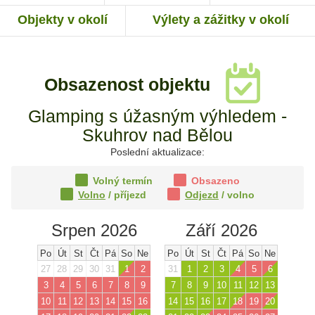
Objekty v okolí
Výlety a zážitky v okolí
Obsazenost objektu
Glamping s úžasným výhledem -
Skuhrov nad Bělou
Poslední aktualizace:
Volný termín
Obsazeno
Volno
/ příjezd
Odjezd
/ volno
Srpen 2026
Září 2026
Po
Út
St
Čt
Pá
So
Ne
Po
Út
St
Čt
Pá
So
Ne
27
28
29
30
31
1
2
31
1
2
3
4
5
6
3
4
5
6
7
8
9
7
8
9
10
11
12
13
10
11
12
13
14
15
16
14
15
16
17
18
19
20