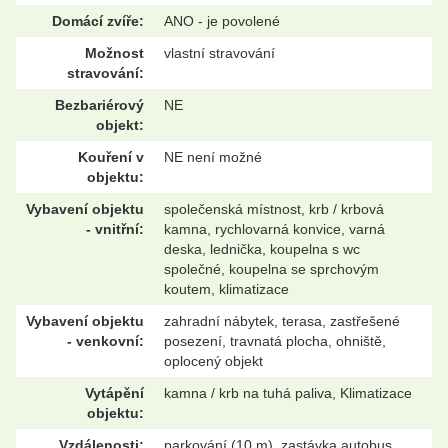
Domácí zvíře:
ANO - je povolené
Možnost
vlastní stravování
stravování:
Bezbariérový
NE
objekt:
Kouření v
NE není možné
objektu:
Vybavení objektu
společenská místnost, krb / krbová
- vnitřní:
kamna, rychlovarná konvice, varná
deska, lednička, koupelna s wc
společné, koupelna se sprchovým
koutem, klimatizace
Vybavení objektu
zahradní nábytek, terasa, zastřešené
- venkovní:
posezení, travnatá plocha, ohniště,
oplocený objekt
Vytápění
kamna / krb na tuhá paliva, Klimatizace
objektu:
Vzdálenosti:
parkování (10 m), zastávka autobus