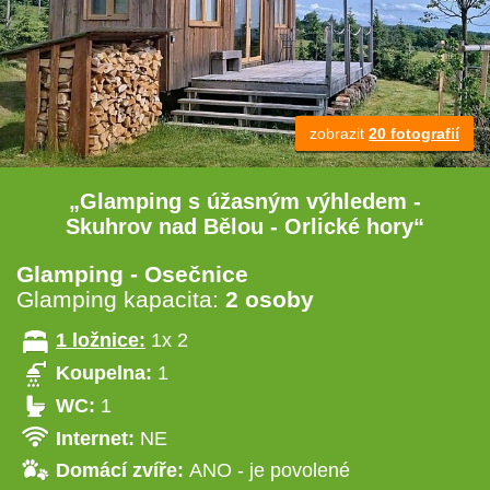
zobrazit
20 fotografií
„Glamping s úžasným výhledem -
Skuhrov nad Bělou - Orlické hory“
Glamping - Osečnice
Glamping kapacita:
2 osoby
1 ložnice:
1x 2
Koupelna:
1
WC:
1
Internet:
NE
Domácí zvíře:
ANO - je povolené