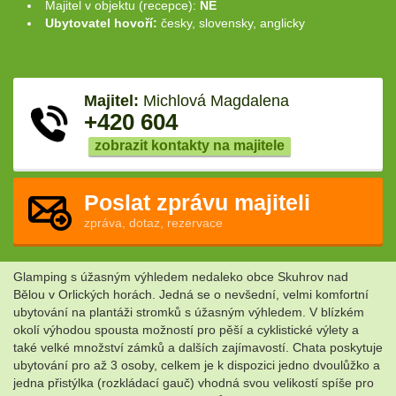
Majitel v objektu (recepce):
NE
Ubytovatel hovoří:
česky, slovensky, anglicky
Majitel:
Michlová Magdalena
+420 604
zobrazit kontakty na majitele
Poslat zprávu majiteli
zpráva, dotaz, rezervace
Glamping s úžasným výhledem nedaleko obce Skuhrov nad
Bělou v Orlických horách. Jedná se o nevšední, velmi komfortní
ubytování na plantáži stromků s úžasným výhledem. V blízkém
okolí výhodou spousta možností pro pěší a cyklistické výlety a
také velké množství zámků a dalších zajímavostí. Chata poskytuje
ubytování pro až 3 osoby, celkem je k dispozici jedno dvoulůžko a
jedna přistýlka (rozkládací gauč) vhodná svou velikostí spíše pro