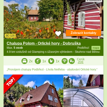
Zobrazit kontakty
8C-125
Chalupa Polom - Orlické hory - Dobruška
Max.
5 osob
Podbřezí
mapa
4.9 km vzdušně od Glamping s úžasným výhledem - Skuhrov nad Bělou
Ceník
2x
1x
1x
ZDE
„Pronájem chalupy Podbřezí - Lhota Netřeba - ubytování Orlické hory.“