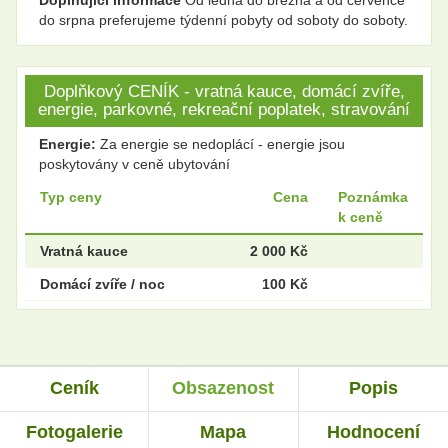
do srpna preferujeme týdenní pobyty od soboty do soboty.
Doplňkový CENÍK - vratná kauce, domácí zvíře,
energie, parkovné, rekreační poplatek, stravování
Energie:
Za energie se nedoplácí - energie jsou
poskytovány v ceně ubytování
Typ ceny
Cena
Poznámka
k ceně
Vratná kauce
2 000 Kč
Domácí zvíře / noc
100 Kč
Ceník
Obsazenost
Popis
Fotogalerie
Mapa
Hodnocení