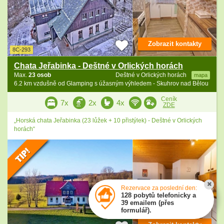
Zobrazit kontakty
8C-293
Chata Jeřabinka - Deštné v Orlických horách
Max.
23 osob
Deštné v Orlických horách
mapa
6.2 km vzdušně od Glamping s úžasným výhledem - Skuhrov nad Bělou
Ceník
7x
2x
4x
ZDE
„Horská chata Jeřabinka (23 lůžek + 10 přistýlek) - Deštné v Orlických
horách“
Rezervace za poslední den:
128 pobytů telefonicky a
39 emailem (přes
formulář).