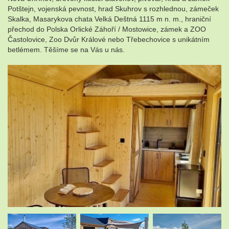
Potštejn, vojenská pevnost, hrad Skuhrov s rozhlednou, zámeček
Skalka, Masarykova chata Velká Deštná 1115 m n. m., hraniční
přechod do Polska Orlické Záhoří / Mostowice, zámek a ZOO
Častolovice, Zoo Dvůr Králové nebo Třebechovice s unikátním
betlémem. Těšíme se na Vás u nás.