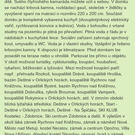
dítě. Svého čtyřnohého kamaráda můžete vzít s sebou. V domku
se nachází krbová kamna, rozkládací gauč, stoleček + židličky a
vyvýšené spaní na matraci o rozměru 220 x 200 cm. Součástí
domku je kompletně vybavená kuchyň (dvouplotýnkový elektrický
vařič, rychlovarná konvice a lednice). Voda z kohoutku z vrtané
studny na pozemku je pitná po převaření. Pitná voda z řádu je v
nádobách v kuchyňské lince. Sociální zařízení zahrnuje sprchový
kout, umyvadlo a WC. Voda je z vlastní studny. Vytápění je řešeno
krbovými kamny. K dispozici je klimatizace. Před domkem lze
posedět na terase nebo u ohniště. Parkovat lze přímo u objektu.
V okolí možnost turistiky, cykloturistiky, koupání, houbaření,
rybaření, běžkování a lyžování. Mezi možnosti koupání patří
např.: přehrada Rozkoš, koupaliště Dobré, koupaliště Hroška,
bazén Deštné v Orlických horách, koupaliště Rychnov nad
Kněžnou, koupaliště Bystré, bazén Rychnov nad Kněžnou,
koupaliště Dobruška, rybník Broumar, koupaliště Vamperk,
koupaliště Rokytnice v Orlických horách, atd. V zimním období
blízká lyžařská střediska: Deštné v Orlických horách, Start -
Deštné v Orlických horách, Deštné - Na Špičáku, SKI KLUB
Kostelec - Zdobnice, Ski centrum Zdobnice a další. K výletům v
okolí láká zámek Rychnov nad Kněžnou, zámek a náměstí Nové
Město nad Metují, kostel Neratov, zámek a centrum Opočno, Villa
Nova Uhřínov, dřevěný kostel Slavoňov, pivovar, hrad a zámek