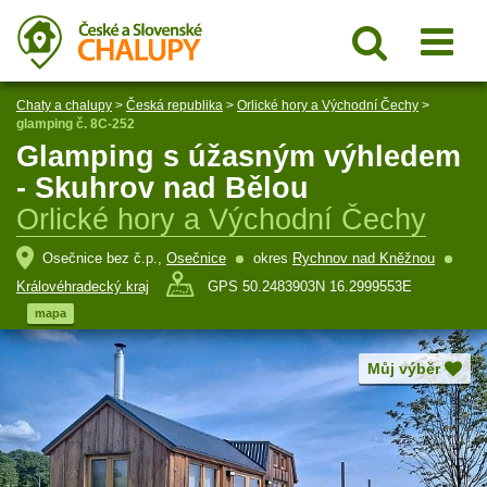
Chaty a chalupy
>
Česká republika
>
Orlické hory a Východní Čechy
>
glamping č. 8C-252
Glamping s úžasným výhledem
- Skuhrov nad Bělou
Orlické hory a Východní Čechy
Osečnice bez č.p.,
Osečnice
okres
Rychnov nad Kněžnou
Královéhradecký kraj
GPS 50.2483903N 16.2999553E
mapa
Můj výběr