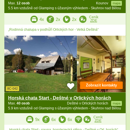
Max.
12 osob
Kounov
mapa
5.5 km vzdušně od Glamping s úžasným výhledem - Skuhrov nad Bělou
Ceník
4x
2x
2x
ZDE
„Rodinná chalupa v podhůří Orlických hor - Velká Deštná“
Zobrazit kontakty
8C-042
Horská chata Start - Deštné v Orlických horách
Max.
40 osob
Deštné v Orlických horách
mapa
5.9 km vzdušně od Glamping s úžasným výhledem - Skuhrov nad Bělou
Ceník
9x
6x
6x
ZDE
„Horská chata Start - sauna, horolezecká stěna - Deštné v Orl. horách“