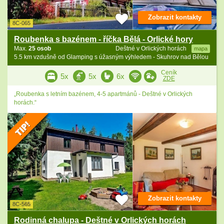
Zobrazit kontakty
8C-065
Roubenka s bazénem - říčka Bělá - Orlické hory
Max.
25 osob
Deštné v Orlických horách
mapa
5.5 km vzdušně od Glamping s úžasným výhledem - Skuhrov nad Bělou
Ceník
5x
5x
6x
ZDE
„Roubenka s letním bazénem, 4-5 apartmánů - Deštné v Orlických
horách.“
Zobrazit kontakty
8C-565
Rodinná chalupa - Deštné v Orlických horách