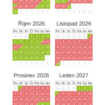
17
18
19
20
21
22
23
21
22
23
24
25
26
27
24
25
26
27
28
29
30
28
29
30
1
2
3
4
31
1
2
3
4
5
6
5
6
7
8
9
10
11
Říjen 2026
Listopad 2026
Po
Út
St
Čt
Pá
So
Ne
Po
Út
St
Čt
Pá
So
Ne
28
29
30
1
2
3
4
26
27
28
29
30
31
1
5
6
7
8
9
10
11
2
3
4
5
6
7
8
12
13
14
15
16
17
18
9
10
11
12
13
14
15
19
20
21
22
23
24
25
16
17
18
19
20
21
22
26
27
28
29
30
31
1
23
24
25
26
27
28
29
2
3
4
5
6
7
8
30
1
2
3
4
5
6
Prosinec 2026
Leden 2027
Po
Út
St
Čt
Pá
So
Ne
Po
Út
St
Čt
Pá
So
Ne
30
1
2
3
4
5
6
28
29
30
31
1
2
3
7
8
9
10
11
12
13
4
5
6
7
8
9
10
14
15
16
17
18
19
20
11
12
13
14
15
16
17
21
22
23
24
25
26
27
18
19
20
21
22
23
24