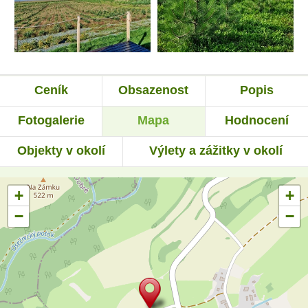
Ceník
Obsazenost
Popis
Fotogalerie
Mapa
Hodnocení
Objekty v okolí
Výlety a zážitky v okolí
+
+
−
−