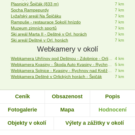
Plasnický Špičák (833 m)
7 km
Socha Rampepurdy
7 km
Lyžařský areál Na Špičáku
7 km
Rampuše - restaurace Sokolí hnízdo
7 km
Muzeum zimních sportů
7 km
Ski areál Marta II - Deštné v Orl. horách
7 km
Ski areál Deštné v Orl. horách
7 km
Webkamery v okolí
Webkamera Uhřínov pod Deštnou - Zdobnice - Orlické hory
4 km
Webkamera Kvasiny - Škoda Auto Kvasiny - Rychnov nad Kněžnou
5 km
Webkamera Solnice - Kvasiny - Rychnov nad Kněžnou
7 km
Webkamera Deštné v Orlických horách - Špičák
7 km
Ceník
Obsazenost
Popis
Fotogalerie
Mapa
Hodnocení
Objekty v okolí
Výlety a zážitky v okolí