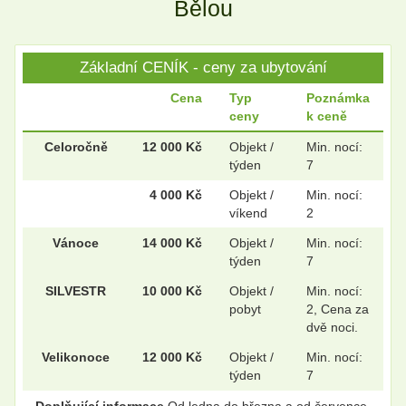
Bělou
Základní CENÍK - ceny za ubytování
Cena
Typ
Poznámka
ceny
k ceně
Celoročně
12 000 Kč
Objekt /
Min. nocí:
týden
7
4 000 Kč
Objekt /
Min. nocí:
víkend
2
Vánoce
14 000 Kč
Objekt /
Min. nocí:
týden
7
SILVESTR
10 000 Kč
Objekt /
Min. nocí:
pobyt
2, Cena za
dvě noci.
Velikonoce
12 000 Kč
Objekt /
Min. nocí:
týden
7
Doplňující informace
Od ledna do března a od července