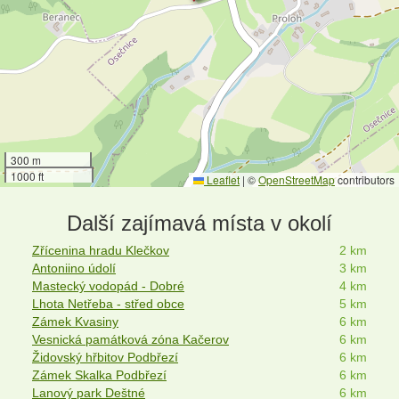
300 m
1000 ft
Leaflet
|
©
OpenStreetMap
contributors
Další zajímavá místa v okolí
Zřícenina hradu Klečkov
2 km
Antoniino údolí
3 km
Mastecký vodopád - Dobré
4 km
Lhota Netřeba - střed obce
5 km
Zámek Kvasiny
6 km
Vesnická památková zóna Kačerov
6 km
Židovský hřbitov Podbřezí
6 km
Zámek Skalka Podbřezí
6 km
Lanový park Deštné
6 km