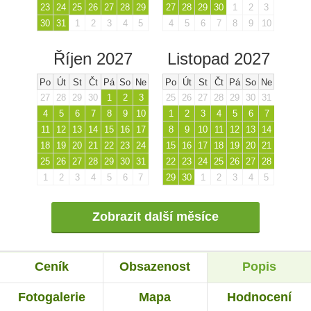
23
24
25
26
27
28
29
27
28
29
30
1
2
3
30
31
1
2
3
4
5
4
5
6
7
8
9
10
Říjen 2027
Listopad 2027
Po
Út
St
Čt
Pá
So
Ne
Po
Út
St
Čt
Pá
So
Ne
27
28
29
30
1
2
3
25
26
27
28
29
30
31
4
5
6
7
8
9
10
1
2
3
4
5
6
7
11
12
13
14
15
16
17
8
9
10
11
12
13
14
18
19
20
21
22
23
24
15
16
17
18
19
20
21
25
26
27
28
29
30
31
22
23
24
25
26
27
28
1
2
3
4
5
6
7
29
30
1
2
3
4
5
Zobrazit další měsíce
Ceník
Obsazenost
Popis
Fotogalerie
Mapa
Hodnocení