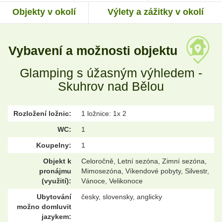
Objekty v okolí
Výlety a zážitky v okolí
Vybavení a možnosti objektu
Glamping s úžasným výhledem -
Skuhrov nad Bělou
Rozložení ložnic:
1 ložnice: 1x 2
WC:
1
Koupelny:
1
Objekt k
Celoročně, Letní sezóna, Zimní sezóna,
pronájmu
Mimosezóna, Víkendové pobyty, Silvestr,
(využití):
Vánoce, Velikonoce
Ubytování
česky, slovensky, anglicky
možno domluvit
jazykem: