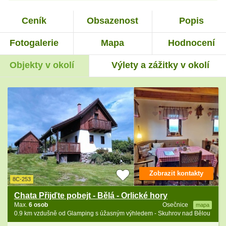
Ceník
Obsazenost
Popis
Fotogalerie
Mapa
Hodnocení
Objekty v okolí
Výlety a zážitky v okolí
Zobrazit kontakty
8C-253
Chata Přijďte pobejt - Bělá - Orlické hory
Max.
6 osob
Osečnice
mapa
0.9 km vzdušně od Glamping s úžasným výhledem - Skuhrov nad Bělou