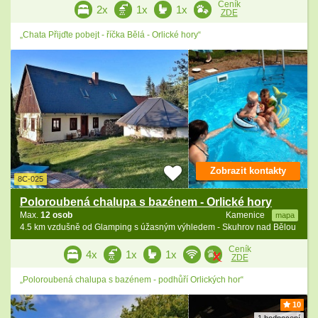
Ceník
2x
1x
1x
ZDE
„Chata Přijďte pobejt - říčka Bělá - Orlické hory“
Zobrazit kontakty
8C-025
Poloroubená chalupa s bazénem - Orlické hory
Max.
12 osob
Kamenice
mapa
4.5 km vzdušně od Glamping s úžasným výhledem - Skuhrov nad Bělou
Ceník
4x
1x
1x
ZDE
„Poloroubená chalupa s bazénem - podhůří Orlických hor“
10
1 hodnocení