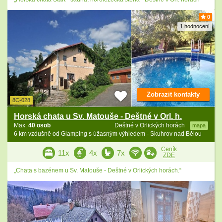
0
1 hodnocení
Zobrazit kontakty
8C-028
Horská chata u Sv. Matouše - Deštné v Orl. h.
Max.
40 osob
Deštné v Orlických horách
mapa
6 km vzdušně od Glamping s úžasným výhledem - Skuhrov nad Bělou
Ceník
11x
4x
7x
ZDE
„Chata s bazénem u Sv. Matouše - Deštné v Orlických horách.“