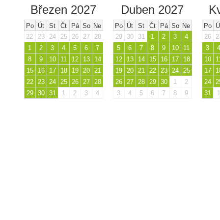
Březen 2027
Duben 2027
K
Po
Út
St
Čt
Pá
So
Ne
Po
Út
St
Čt
Pá
So
Ne
Po
Ú
22
23
24
25
26
27
28
29
30
31
1
2
3
4
26
2
1
2
3
4
5
6
7
5
6
7
8
9
10
11
3
8
9
10
11
12
13
14
12
13
14
15
16
17
18
10
1
15
16
17
18
19
20
21
19
20
21
22
23
24
25
17
1
22
23
24
25
26
27
28
26
27
28
29
30
1
2
24
2
29
30
31
1
2
3
4
3
4
5
6
7
8
9
31