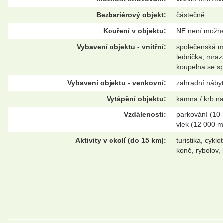
Bezbariérový objekt:
částečně
Kouření v objektu:
NE není možn
Vybavení objektu - vnitřní:
společenská mí
lednička, mraz
koupelna se s
Vybavení objektu - venkovní:
zahradní nábyt
Vytápění objektu:
kamna / krb na
Vzdálenosti:
parkování (10 
vlek (12 000 m
Aktivity v okolí (do 15 km):
turistika, cykl
koně, rybolov, 