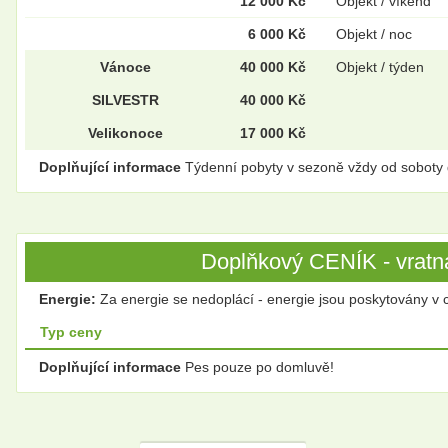
12 000 Kč
Objekt / víkend
6 000 Kč
Objekt / noc
Vánoce
40 000 Kč
Objekt / týden
SILVESTR
40 000 Kč
Velikonoce
17 000 Kč
Doplňující informace
Týdenní pobyty v sezoně vždy od soboty 
Doplňkový CENÍK - vratná
Energie:
Za energie se nedoplácí - energie jsou poskytovány v 
Typ ceny
Doplňující informace
Pes pouze po domluvě!