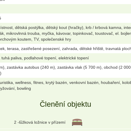
é
stnost, dětská postýlka, dětský kout (hračky), krb / krbová kamna, inte
ák, mikrovlnná trouba, myčka, kávovar, topinkovač, toustovač, el. bojl
prchovým koutem, TV, společenské hry
ek, terasa, zastřešené posezení, zahrada, dětské hřiště, travnatá plocha
 tuhá paliva, podlahové topení, elektrické topení
m), zastávka autobus (240 m), zastávka vlak (5 700 m), obchod (2 000 
)
oturistika, wellness, fitnes, krytý bazén, venkovní bazén, houbaření, kolob
lyžování, bowling
Členění objektu
2 -lůžková ložnice v přízemí