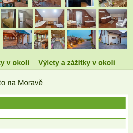
.
.
.
.
.
.
.
.
.
.
y v okolí
Výlety a zážitky v okolí
to na Moravě