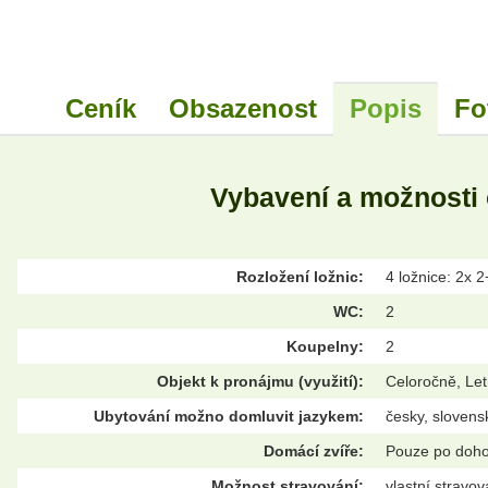
Ceník
Obsazenost
Popis
Fo
Vybavení a možnosti
Rozložení ložnic:
4 ložnice: 2x 2
WC:
2
Koupelny:
2
Objekt k pronájmu (využití):
Celoročně, Let
Ubytování možno domluvit jazykem:
česky, slovens
Domácí zvíře:
Pouze po doh
Možnost stravování:
vlastní stravov