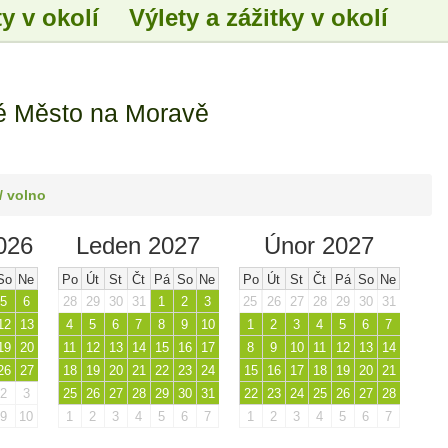
y v okolí
Výlety a zážitky v okolí
é Město na Moravě
/ volno
026
Leden 2027
Únor 2027
So
Ne
Po
Út
St
Čt
Pá
So
Ne
Po
Út
St
Čt
Pá
So
Ne
5
6
28
29
30
31
1
2
3
25
26
27
28
29
30
31
12
13
4
5
6
7
8
9
10
1
2
3
4
5
6
7
19
20
11
12
13
14
15
16
17
8
9
10
11
12
13
14
26
27
18
19
20
21
22
23
24
15
16
17
18
19
20
21
2
3
25
26
27
28
29
30
31
22
23
24
25
26
27
28
9
10
1
2
3
4
5
6
7
1
2
3
4
5
6
7