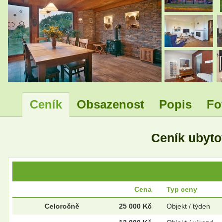
.
.
Ceník
Obsazenost
Popis
Fo
Ceník ubyt
Cena
Typ ceny
Celoročně
25 000 Kč
Objekt / týden