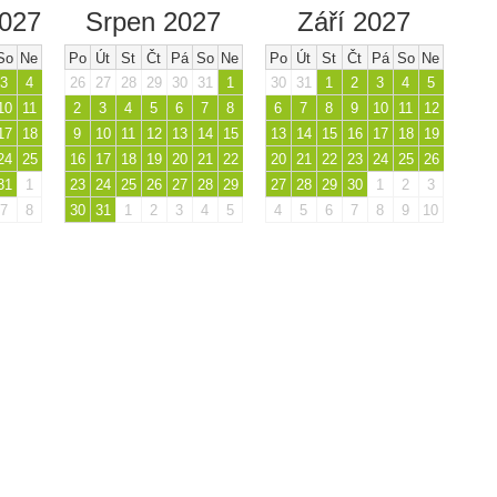
2027
Srpen 2027
Září 2027
So
Ne
Po
Út
St
Čt
Pá
So
Ne
Po
Út
St
Čt
Pá
So
Ne
3
4
26
27
28
29
30
31
1
30
31
1
2
3
4
5
10
11
2
3
4
5
6
7
8
6
7
8
9
10
11
12
17
18
9
10
11
12
13
14
15
13
14
15
16
17
18
19
24
25
16
17
18
19
20
21
22
20
21
22
23
24
25
26
31
1
23
24
25
26
27
28
29
27
28
29
30
1
2
3
7
8
30
31
1
2
3
4
5
4
5
6
7
8
9
10