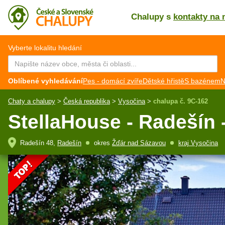
Chalupy s
kontakty na 
CZ
EN
Vyberte lokalitu hledání
Oblíbené vyhledávání
Pes - domácí zvíře
Dětské hřistě
S bazénem
N
Chaty a chalupy
>
Česká republika
>
Vysočina
>
chalupa č. 9C-162
StellaHouse - Radešín
Radešín 48,
Radešín
okres
Žďár nad Sázavou
kraj Vysočina