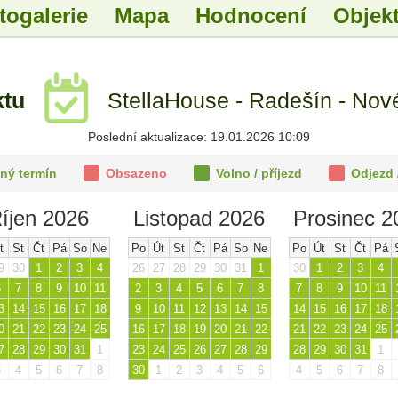
togalerie
Mapa
Hodnocení
Objekt
ktu
StellaHouse - Radešín - Nov
Poslední aktualizace: 19.01.2026 10:09
ný termín
Obsazeno
Volno
/ příjezd
Odjezd
íjen 2026
Listopad 2026
Prosinec 2
t
St
Čt
Pá
So
Ne
Po
Út
St
Čt
Pá
So
Ne
Po
Út
St
Čt
Pá
9
30
1
2
3
4
26
27
28
29
30
31
1
30
1
2
3
4
6
7
8
9
10
11
2
3
4
5
6
7
8
7
8
9
10
11
3
14
15
16
17
18
9
10
11
12
13
14
15
14
15
16
17
18
0
21
22
23
24
25
16
17
18
19
20
21
22
21
22
23
24
25
7
28
29
30
31
1
23
24
25
26
27
28
29
28
29
30
31
1
3
4
5
6
7
8
30
1
2
3
4
5
6
4
5
6
7
8