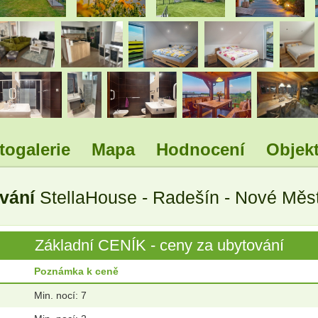
.
.
.
.
.
.
.
.
togalerie
Mapa
Hodnocení
Objekt
ování
StellaHouse - Radešín - Nové Měs
Základní CENÍK - ceny za ubytování
Poznámka k ceně
Min. nocí: 7