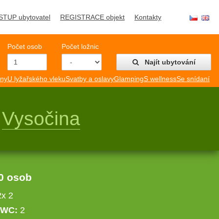
STUP ubytovatel
REGISTRACE objekt
Kontakty
Počet osob
Počet ložnic
Najít ubytování
mny
U lyžařského vleku
Svatby a oslavy
Glamping
S wellness
Se snídaní
ě
Vysočina
0 osob
2x 2
WC:
2