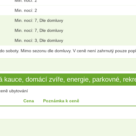
Min. nocí: 2
Min. nocí: 2
Min. nocí: 7, Dle domluvy
Min. nocí: 7, Dle domluvy
Min. nocí: 3, Dle domluvy
do soboty. Mimo sezonu dle domluvy. V ceně není zahrnutý pouze popl
 kauce, domácí zvíře, energie, parkovné, rekre
ceně ubytování
Cena
Poznámka k ceně