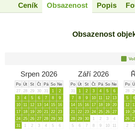
Ceník
Obsazenost
Popis
Fo
Obsazenost obje
Vol
Srpen 2026
Září 2026
Ř
Po
Út
St
Čt
Pá
So
Ne
Po
Út
St
Čt
Pá
So
Ne
Po
Ú
27
28
29
30
31
1
2
31
1
2
3
4
5
6
28
2
3
4
5
6
7
8
9
7
8
9
10
11
12
13
5
10
11
12
13
14
15
16
14
15
16
17
18
19
20
12
1
17
18
19
20
21
22
23
21
22
23
24
25
26
27
19
2
24
25
26
27
28
29
30
28
29
30
1
2
3
4
26
2
31
1
2
3
4
5
6
5
6
7
8
9
10
11
2