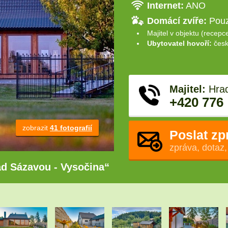
Internet:
ANO
Domácí zvíře:
Pou
Majitel v objektu (recepc
Ubytovatel hovoří:
česk
Majitel:
Hrad
+420 776
zobrazit
41 fotografií
Poslat zp
zpráva, dotaz,
ad Sázavou - Vysočina“
.
.
.
.