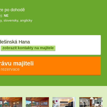
ze po dohodě
e):
NE
y, slovensky, anglicky
ešinská Hana
zobrazit kontakty na majitele
rávu majiteli
 rezervace
.
.
.