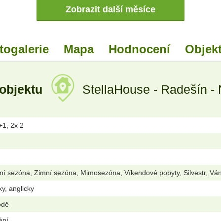
Zobrazit další měsíce
togalerie
Mapa
Hodnocení
Objekt
 objektu
StellaHouse - Radešín -
+1, 2x 2
ní sezóna, Zimní sezóna, Mimosezóna, Víkendové pobyty, Silvestr, Vá
ky, anglicky
odě
ání