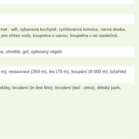
rnet - wifi, vybavená kuchyně, rychlovarná konvice, varná deska,
er pro ohřev vody, koupelna s vanou, koupelna s wc společné,
, ohniště, gril, oplocený objekt
m), restaurace (350 m), les (70 m), koupání (8 000 m), lyžařský
ěžky, bruslení (in-line léto), bruslení (led - zima), dětský park,