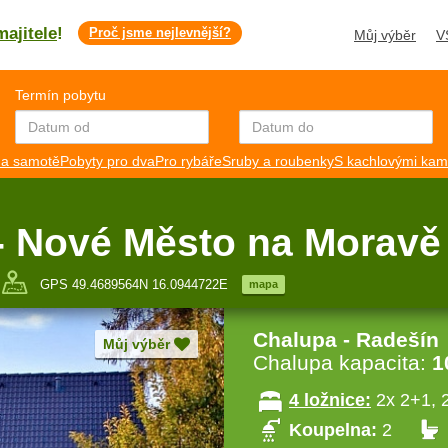
majitele
!
Proč jsme nejlevnější?
Můj výběr
V
Termín pobytu
a samotě
Pobyty pro dva
Pro rybáře
Sruby a roubenky
S kachlovými ka
 - Nové Město na Morav
GPS 49.4689564N 16.0944722E
mapa
Chalupa - Radešín
Můj výběr
Chalupa kapacita:
1
4 ložnice:
2x 2+1, 
Koupelna:
2