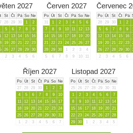
věten 2027
Červen 2027
Červenec 
t
St
Čt
Pá
So
Ne
Po
Út
St
Čt
Pá
So
Ne
Po
Út
St
Čt
Pá
7
28
29
30
1
2
31
1
2
3
4
5
6
28
29
30
1
2
4
5
6
7
8
9
7
8
9
10
11
12
13
5
6
7
8
9
1
12
13
14
15
16
14
15
16
17
18
19
20
12
13
14
15
16
8
19
20
21
22
23
21
22
23
24
25
26
27
19
20
21
22
23
5
26
27
28
29
30
28
29
30
1
2
3
4
26
27
28
29
30
1
2
3
4
5
6
5
6
7
8
9
10
11
2
3
4
5
6
Říjen 2027
Listopad 2027
Po
Út
St
Čt
Pá
So
Ne
Po
Út
St
Čt
Pá
So
Ne
27
28
29
30
1
2
3
25
26
27
28
29
30
31
4
5
6
7
8
9
10
1
2
3
4
5
6
7
11
12
13
14
15
16
17
8
9
10
11
12
13
14
18
19
20
21
22
23
24
15
16
17
18
19
20
21
25
26
27
28
29
30
31
22
23
24
25
26
27
28
1
2
3
4
5
6
7
29
30
1
2
3
4
5