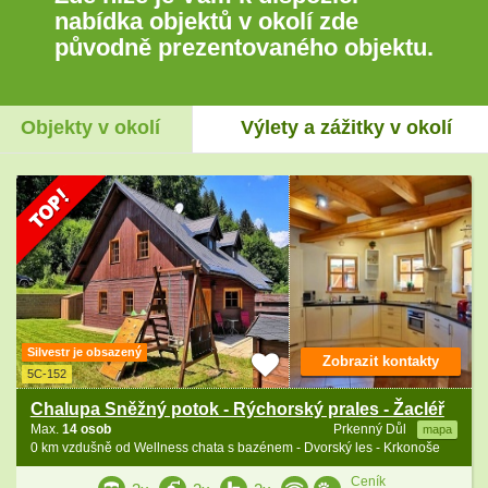
nabídka objektů v okolí zde
původně prezentovaného objektu.
Objekty v okolí
Výlety a zážitky v okolí
Silvestr je obsazený
Zobrazit kontakty
5C-152
Chalupa Sněžný potok - Rýchorský prales - Žacléř
Max.
14 osob
Prkenný Důl
mapa
0 km vzdušně od Wellness chata s bazénem - Dvorský les - Krkonoše
Ceník