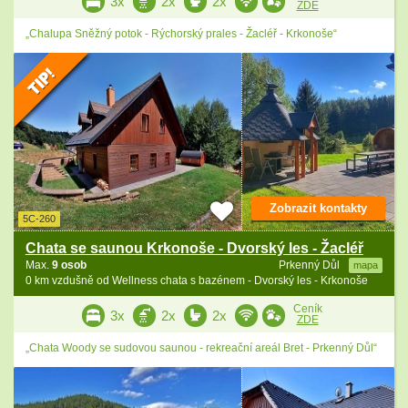
3x
2x
2x
ZDE
„Chalupa Sněžný potok - Rýchorský prales - Žacléř - Krkonoše“
Zobrazit kontakty
5C-260
Chata se saunou Krkonoše - Dvorský les - Žacléř
Max.
9 osob
Prkenný Důl
mapa
0 km vzdušně od Wellness chata s bazénem - Dvorský les - Krkonoše
Ceník
3x
2x
2x
ZDE
„Chata Woody se sudovou saunou - rekreační areál Bret - Prkenný Důl“