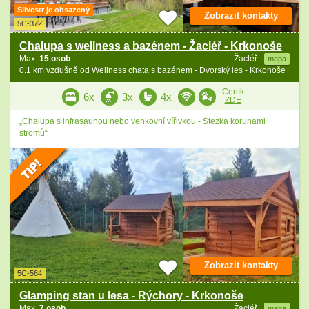
Silvestr je obsazený
Zobrazit kontakty
5C-372
Chalupa s wellness a bazénem - Žacléř - Krkonoše
Max.
15 osob
Žacléř
mapa
0.1 km vzdušně od Wellness chata s bazénem - Dvorský les - Krkonoše
Ceník
6x
3x
4x
ZDE
„Chalupa s infrasaunou nebo venkovní vířivkou - Stezka korunami
stromů“
Zobrazit kontakty
5C-564
Glamping stan u lesa - Rýchory - Krkonoše
Max.
7 osob
Žacléř
mapa