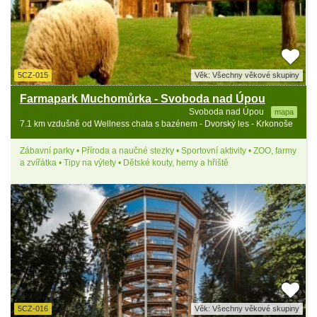
5CZ-015
Věk: Všechny věkové skupiny
Farmapark Muchomůrka - Svoboda nad Úpou
Svoboda nad Úpou
mapa
7.1 km vzdušně od Wellness chata s bazénem - Dvorský les - Krkonoše
Zábavní parky • Příroda a naučné stezky • Sportovní aktivity • ZOO, farmy
a zvířátka • Tipy na výlety • Dětské kouty, herny a hřiště
5CZ-016
Věk: Všechny věkové skupiny