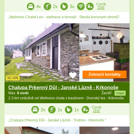
Ceník
4x
2x
3x
ZDE
„Wellness Chalet Leo - wellness a kinosál - Stezka korunami stromů“
Zobrazit kontakty
5C-035
Chalupa Prkenný Důl - Janské Lázně - Krkonoše
Max.
8 osob
Žacléř
mapa
2.3 km vzdušně od Wellness chata s bazénem - Dvorský les - Krkonoše
Ceník
2x
1x
1x
ZDE
„Chalupa Prkenný Důl - Janské Lázně - Trutnov - Krkonoše.“