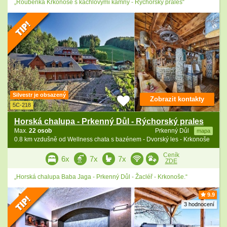
„Roubenka Krkonoše s kachlovými kamny - Rýchorský prales“
Silvestr je obsazený
Zobrazit kontakty
5C-218
Horská chalupa - Prkenný Důl - Rýchorský prales
Max.
22 osob
Prkenný Důl
mapa
0.8 km vzdušně od Wellness chata s bazénem - Dvorský les - Krkonoše
Ceník
6x
7x
7x
ZDE
„Horská chalupa Baba Jaga - Prkenný Důl - Žacléř - Krkonoše.“
9.9
3 hodnocení