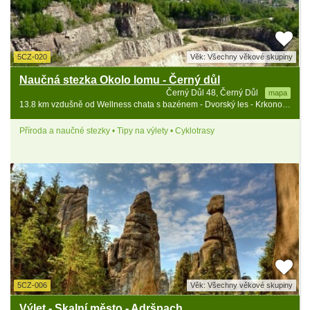
5CZ-020
Věk: Všechny věkové skupiny
Naučná stezka Okolo lomu - Černý důl
Černý Důl 48, Černý Důl
mapa
13.8 km vzdušně od Wellness chata s bazénem - Dvorský les - Krkonoše
Příroda a naučné stezky • Tipy na výlety • Cyklotrasy
5CZ-006
Věk: Všechny věkové skupiny
Výlet - Skalní město - Adršpach