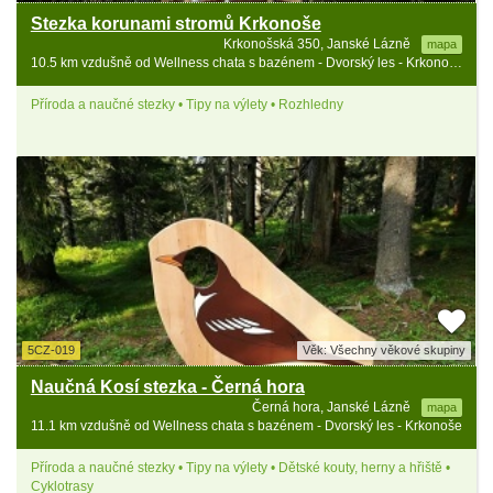
Stezka korunami stromů Krkonoše
Krkonošská 350, Janské Lázně
mapa
10.5 km vzdušně od Wellness chata s bazénem - Dvorský les - Krkonoše
Příroda a naučné stezky • Tipy na výlety • Rozhledny
5CZ-019
Věk: Všechny věkové skupiny
Naučná Kosí stezka - Černá hora
Černá hora, Janské Lázně
mapa
11.1 km vzdušně od Wellness chata s bazénem - Dvorský les - Krkonoše
Příroda a naučné stezky • Tipy na výlety • Dětské kouty, herny a hřiště •
Cyklotrasy