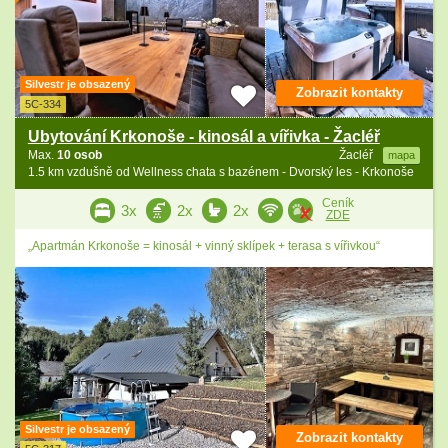
Silvestr je obsazený
Zobrazit kontakty
5C-334
Ubytování Krkonoše - kinosál a vířivka - Žacléř
Max.
10 osob
Žacléř
mapa
1.5 km vzdušně od Wellness chata s bazénem - Dvorský les - Krkonoše
Ceník
3x
2x
2x
ZDE
„Apartmán Krkonoše = kinosál + vinný sklípek + terasa s vířivkou“
Silvestr je obsazený
Zobrazit kontakty