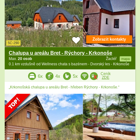
Zobrazit kontakty
5C-290
Chalupa u areálu Bret - Rýchory - Krkonoše
Max.
20 osob
Žacléř
mapa
0.1 km vzdušně od Wellness chata s bazénem - Dvorský les - Krkonoše
Ceník
6x
4x
5x
ZDE
„Krkonošská chalupa u areálu Bret - hřeben Rýchory - Krkonoše.“