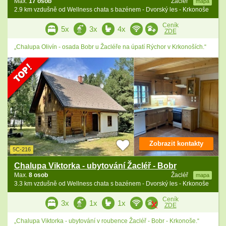
Max.
17 osob
Žacléř
mapa
2.9 km vzdušně od Wellness chata s bazénem - Dvorský les - Krkonoše
Ceník
5x
3x
4x
ZDE
„Chalupa Olivín - osada Bobr u Žacléře na úpatí Rýchor v Krkonoších.“
Zobrazit kontakty
5C-216
Chalupa Viktorka - ubytování Žacléř - Bobr
Max.
8 osob
Žacléř
mapa
3.3 km vzdušně od Wellness chata s bazénem - Dvorský les - Krkonoše
Ceník
3x
1x
1x
ZDE
„Chalupa Viktorka - ubytování v roubence Žacléř - Bobr - Krkonoše.“