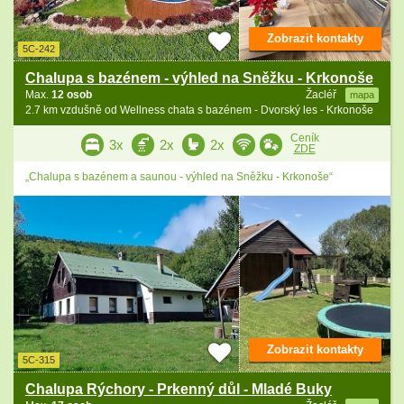
Zobrazit kontakty
5C-242
Chalupa s bazénem - výhled na Sněžku - Krkonoše
Max.
12 osob
Žacléř
mapa
2.7 km vzdušně od Wellness chata s bazénem - Dvorský les - Krkonoše
Ceník
3x
2x
2x
ZDE
„Chalupa s bazénem a saunou - výhled na Sněžku - Krkonoše“
Zobrazit kontakty
5C-315
Chalupa Rýchory - Prkenný důl - Mladé Buky