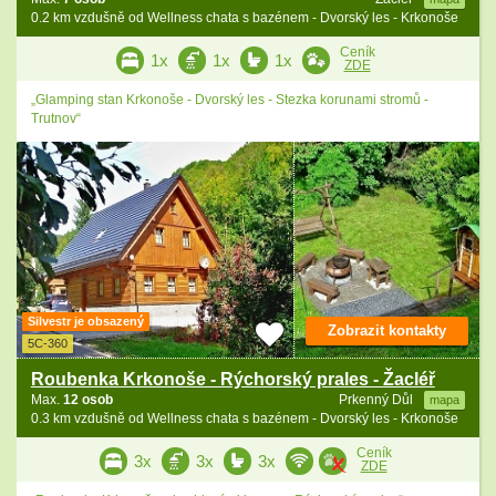
0.2 km vzdušně od Wellness chata s bazénem - Dvorský les - Krkonoše
Ceník
1x
1x
1x
ZDE
„Glamping stan Krkonoše - Dvorský les - Stezka korunami stromů -
Trutnov“
Silvestr je obsazený
Zobrazit kontakty
5C-360
Roubenka Krkonoše - Rýchorský prales - Žacléř
Max.
12 osob
Prkenný Důl
mapa
0.3 km vzdušně od Wellness chata s bazénem - Dvorský les - Krkonoše
Ceník
3x
3x
3x
ZDE