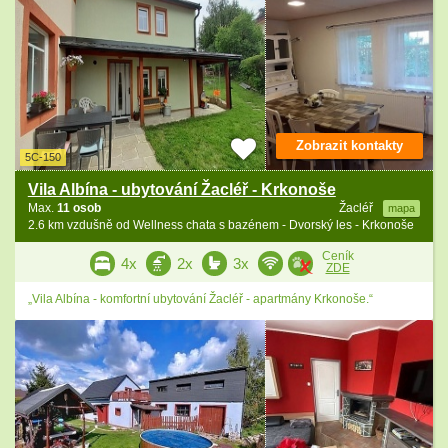
Zobrazit kontakty
5C-150
Vila Albína - ubytování Žacléř - Krkonoše
Max.
11 osob
Žacléř
mapa
2.6 km vzdušně od Wellness chata s bazénem - Dvorský les - Krkonoše
Ceník
4x
2x
3x
ZDE
„Vila Albína - komfortní ubytování Žacléř - apartmány Krkonoše.“