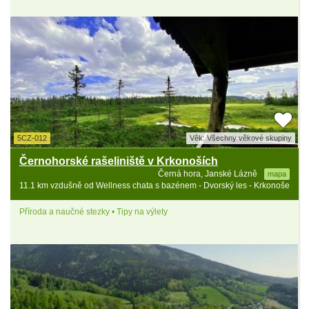
5CZ-012
Věk: Všechny věkové skupiny
Černohorské rašeliniště v Krkonoších
Černá hora, Janské Lázně
mapa
11.1 km vzdušně od Wellness chata s bazénem - Dvorský les - Krkonoše
Příroda a naučné stezky • Tipy na výlety