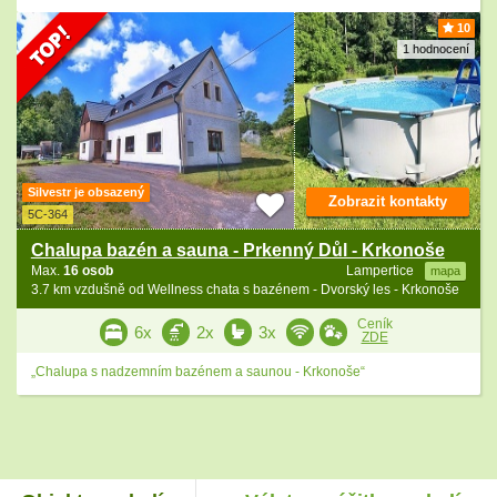
10
1 hodnocení
Silvestr je obsazený
Zobrazit kontakty
5C-364
Chalupa bazén a sauna - Prkenný Důl - Krkonoše
Max.
16 osob
Lampertice
mapa
3.7 km vzdušně od Wellness chata s bazénem - Dvorský les - Krkonoše
Ceník
6x
2x
3x
ZDE
„Chalupa s nadzemním bazénem a saunou - Krkonoše“