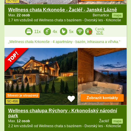
5C-317
Wellness chata Krkonoše - Žacléř - Janské Lázně
Max.
22 osob
Bernartice
mapa
1.7 km vzdušně od Wellness chata s bazénem - Dvorský les - Krkonoše
Ceník
11x
4x
5x
ZDE
„Wellness chata Krkonoše - 4 apartmány - bazén, infrasauna a vířivka.“
Silvestr je obsazený
Zobrazit kontakty
5C-456
Wellness chalupa Rýchory - Krkonošský národní
park
Max.
12 osob
Žacléř
mapa
2.2 km vzdušně od Wellness chata s bazénem - Dvorský les - Krkonoše