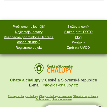
Proč jsme nejlevnější
Služby a ceník
Nejčastější dotazy
Služba profi FOTO
Všeobecné podmínky a Ochrana
Blog
osobních údajů
Kontakty
Registrace objekt
Zpět na ÚVOD
Chaty a chalupy
v České a Slovenské republice
E-mail:
info@cs-chalupy.cz
Pronájem chaty a chalupy
,
Chaty a chalupy s bazénem
,
Silvestr chaty chalupy
,
Svět na netu
,
Svět cestovatele