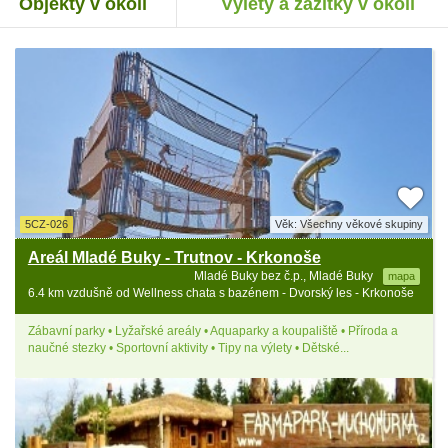
Objekty v okolí
Výlety a zážitky v okolí
5CZ-026
Věk: Všechny věkové skupiny
Areál Mladé Buky - Trutnov - Krkonoše
Mladé Buky bez č.p., Mladé Buky
mapa
6.4 km vzdušně od Wellness chata s bazénem - Dvorský les - Krkonoše
Zábavní parky • Lyžařské areály • Aquaparky a koupaliště • Příroda a
naučné stezky • Sportovní aktivity • Tipy na výlety • Dětské...