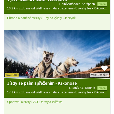
Dolní Adršpach, Adršpach
mapa
16.2 km vzdušně od Wellness chata s bazénem - Dvorský les - Krkonoše
Příroda a naučné stezky • Tipy na výlety • Jeskyně
5CZ-001
Věk: Dospělý
Jízdy se psím spřežením - Krkonoše
Rudník 54, Rudník
mapa
17.1 km vzdušně od Wellness chata s bazénem - Dvorský les - Krkonoše
Sportovní aktivity • ZOO, farmy a zvířátka