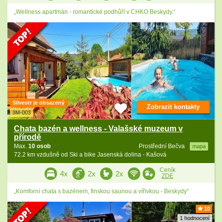
„Wellness apartmán - romantické podhůří v CHKO Beskydy.“
Silvestr je obsazený
Zobrazit kontakty
3M-003
Chata bazén a wellness - Valašské muzeum v
přírodě
Max.
10 osob
Prostřední Bečva
mapa
72.2 km vzdušně od Ski a bike Jasenská dolina - Kašová
Ceník
4x
2x
2x
ZDE
„Komforní chata s bazénem, finskou saunou a vířivkou - Beskydy“
10
1 hodnocení