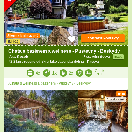
Silvestr je obsazený
Zobrazit kontakty
3M-002
Chata s bazénem a wellness - Pustevny - Beskydy
Max.
8 osob
Prostřední Bečva
mapa
72.2 km vzdušně od Ski a bike Jasenská dolina - Kašová
Ceník
4x
1x
2x
ZDE
„Chata s wellness a bazénem - Pustevny - Beskydy“
10
1 hodnocení