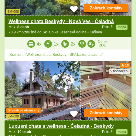
Zobrazit kontakty
3M-008
Wellness chata Beskydy - Nová Ves - Čeladná
Max.
8 osob
Pstruží
mapa
78.9 km vzdušně od Ski a bike Jasenská dolina - Kašová
Ceník
4x
1x
2x
ZDE
„Komfortní Wellness chata Beskydy - SPA bazén a sauna“
10
5 hodnocení
Silvestr je obsazený
Zobrazit kontakty
3M-009
Luxusní chata s wellness - Čeladná - Beskydy
Max.
10 osob
Pstruží
mapa