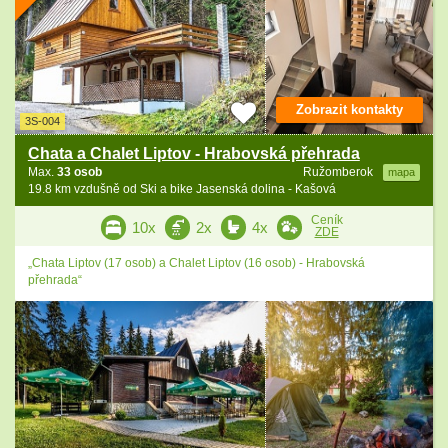
Zobrazit kontakty
3S-004
Chata a Chalet Liptov - Hrabovská přehrada
Max.
33 osob
Ružomberok
mapa
19.8 km vzdušně od Ski a bike Jasenská dolina - Kašová
Ceník
10x
2x
4x
ZDE
„Chata Liptov (17 osob) a Chalet Liptov (16 osob) - Hrabovská
přehrada“