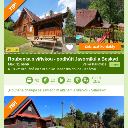
Zobrazit kontakty
3M-010
Roubenka s vířivkou - podhůří Javorníků a Beskyd
Max.
11 osob
Velké Karlovice
mapa
61.8 km vzdušně od Ski a bike Jasenská dolina - Kašová
Ceník
4x
1x
2x
ZDE
„Roubená chalupa se zahradním altánem a vířivkou - Valašsko“