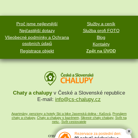
Proč jsme nejlevnější
Služby a ceník
Nejčastější dotazy
Služba profi FOTO
Všeobecné podmínky a Ochrana
Blog
osobních údajů
Kontakty
Registrace objekt
Zpět na ÚVOD
Chaty a chalupy
v České a Slovenské republice
E-mail:
info@cs-chalupy.cz
Apartmány, penziony a hotely Ski a bike Jasenská dolina - Kašová
,
Pronájem
chaty a chalupy
,
Chaty a chalupy s bazénem
,
Silvestr chaty chalupy
,
Svět na
netu
,
Svět cestovatele
Rezervace za poslední den:
created by
SYMPACT