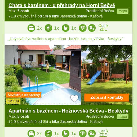
Chata s bazénem - u přehrady na Horní Bečvě
Max.
5 osob
Prostřední Bečva
mapa
71.8 km vzdušně od Ski a bike Jasenská dolina - Kašová
Ceník
2x
1x
1x
ZDE
„Ubytování ve wellness apartmánu - bazén, sauna, vířivka - Beskydy.“
Silvestr je obsazený
Zobrazit kontakty
3M-014
Apartmán s bazénem - Rožnovská Bečva - Beskydy
Max.
5 osob
Prostřední Bečva
mapa
71.9 km vzdušně od Ski a bike Jasenská dolina - Kašová
Ceník
2x
1x
1x
ZDE