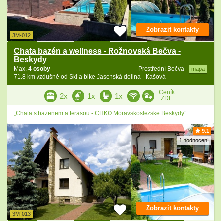
Zobrazit kontakty
3M-012
Chata bazén a wellness - Rožnovská Bečva -
Beskydy
Max.
4 osoby
Prostřední Bečva
mapa
71.8 km vzdušně od Ski a bike Jasenská dolina - Kašová
Ceník
2x
1x
1x
ZDE
„Chata s bazénem a terasou - CHKO Moravskoslezské Beskydy“
9.1
1 hodnocení
Zobrazit kontakty
3M-013