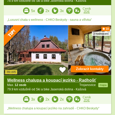
78.9 km vzdušně od Ski a bike Jasenská dolina - Kašová
Ceník
5x
2x
3x
ZDE
„Luxusní chata s wellness - CHKO Beskydy - sauna a vířivka“
10
3 hodnocení
Zobrazit kontakty
3M-005
Wellness chalupa a koupací jezírko - Radhošť
Max.
12 osob
Trojanovice
mapa
79.9 km vzdušně od Ski a bike Jasenská dolina - Kašová
Ceník
3x
2x
2x
ZDE
„Wellness chalupa a koupací jezírko na zahradě - CHKO Beskydy“