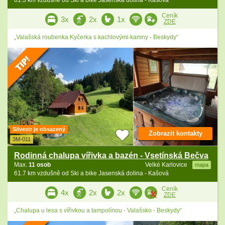
61.3 km vzdušně od Ski a bike Jasenská dolina - Kašová
Ceník
3x
2x
1x
ZDE
„Valašská roubenka Kyčerka s kachlovými kamny - Beskydy“
Silvestr je obsazený
Zobrazit kontakty
3M-011
Rodinná chalupa vířivka a bazén - Vsetínská Bečva
Max.
11 osob
Velké Karlovice
mapa
61.7 km vzdušně od Ski a bike Jasenská dolina - Kašová
Ceník
4x
2x
2x
ZDE
„Chalupa u lesa s vířivkou a tampolínou - Valašsko - Beskydy“