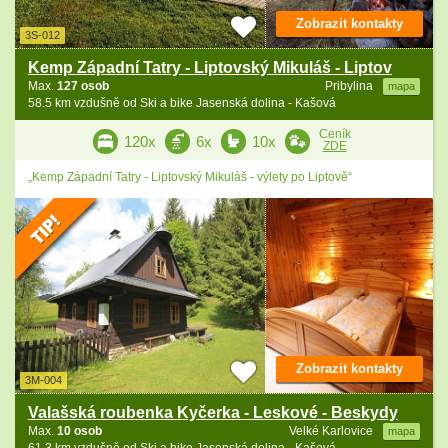
Zobrazit kontakty
3S-012
Kemp Západní Tatry - Liptovský Mikuláš - Liptov
Max.
127 osob
Pribylina
mapa
58.5 km vzdušně od Ski a bike Jasenská dolina - Kašová
Ceník
120x
6x
10x
ZDE
„Kemp Západní Tatry - Liptovský Mikuláš - výlety po Liptově“
Zobrazit kontakty
3M-004
Valašská roubenka Kyčerka - Leskové - Beskydy
Max.
10 osob
Velké Karlovice
mapa