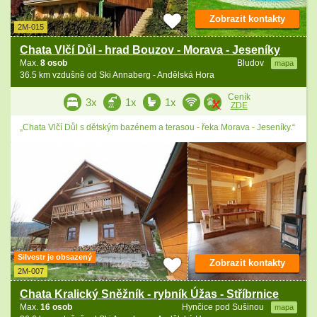
Zobrazit kontakty
2M-015
Chata Vlčí Důl - hrad Bouzov - Morava - Jeseníky
Max.
8 osob
Bludov
mapa
36.5 km vzdušně od Ski Annaberg - Andělská Hora
Ceník
3x
1x
1x
ZDE
„Chata Vlčí Důl s dětským bazénem a terasou - řeka Morava - Jeseníky.“
Silvestr je obsazený
Zobrazit kontakty
2M-007
Chata Kralický Sněžník - rybník Úžas - Stříbrnice
Max.
16 osob
Hynčice pod Sušinou
mapa