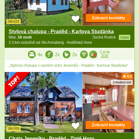
Zobrazit kontakty
2M-022
Stylová chalupa - Praděd - Karlova Studánka
Max.
16 osob
Suchá Rudná
mapa
2.3 km vzdušně od Ski Annaberg - Andělská Hora
Ceník
4x
2x
2x
ZDE
„Stylová chalupa v samém srdci Jeseníků - Praděd - Karlova Studánka“
9.9
3 hodnocení
Zobrazit kontakty
2M-023
Chata Jeseníky - Praděd - Zlaté Hory