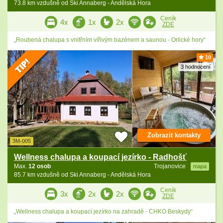
73.8 km vzdušně od Ski Annaberg - Andělská Hora
Ceník
4x
1x
2x
ZDE
„Roubená chalupa s vnitřním vířivým bazénem a saunou - Orlické hory“
10
3 hodnocení
Zobrazit kontakty
3M-005
Wellness chalupa a koupací jezírko - Radhošť
Max.
12 osob
Trojanovice
mapa
85.7 km vzdušně od Ski Annaberg - Andělská Hora
Ceník
3x
2x
2x
ZDE
„Wellness chalupa a koupací jezírko na zahradě - CHKO Beskydy“