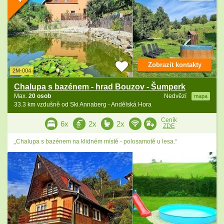
Zobrazit kontakty
2M-004
Chalupa s bazénem - hrad Bouzov - Šumperk
Max.
20 osob
Nedvězí
mapa
33.3 km vzdušně od Ski Annaberg - Andělská Hora
Ceník
6x
2x
2x
ZDE
„Chalupa s bazénem na klidném místě - polosamotě u lesa.“