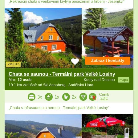
„Rekreační chata s venkovním krytým posezením a krbem - Jeseníky.“
Zobrazit kontakty
2M-012
Chata se saunou - Termální park Velké Losiny
Max.
12 osob
Kouty nad Desnou
mapa
19.1 km vzdušně od Ski Annaberg - Andělská Hora
Ceník
3x
1x
2x
ZDE
„Chata s infrasaunou a hernou - Termální park Velké Losiny“