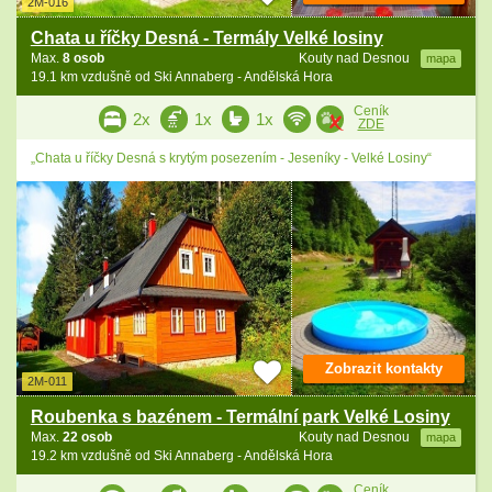
2M-016
Chata u říčky Desná - Termály Velké losiny
Max.
8 osob
Kouty nad Desnou
mapa
19.1 km vzdušně od Ski Annaberg - Andělská Hora
Ceník
2x
1x
1x
ZDE
„Chata u říčky Desná s krytým posezením - Jeseníky - Velké Losiny“
Zobrazit kontakty
2M-011
Roubenka s bazénem - Termální park Velké Losiny
Max.
22 osob
Kouty nad Desnou
mapa
19.2 km vzdušně od Ski Annaberg - Andělská Hora
Ceník