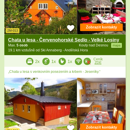
Zobrazit kontakty
2M-013
Chata u lesa - Červenohorské Sedlo - Velké Losiny
Max.
5 osob
Kouty nad Desnou
mapa
19.1 km vzdušně od Ski Annaberg - Andělská Hora
Ceník
2x
1x
1x
ZDE
„Chata u lesa s venkovním posezením a krbem - Jeseníky.“
Zobrazit kontakty