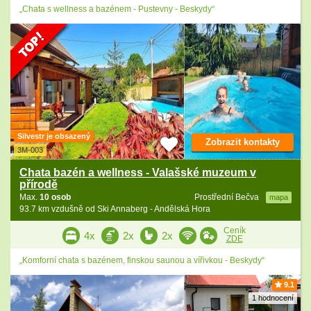
„Chata s wellness a bazénem - Pustevny - Beskydy“
Silvestr je obsazený
Zobrazit kontakty
3M-003
Chata bazén a wellness - Valašské muzeum v
přírodě
Max.
10 osob
Prostřední Bečva
mapa
93.7 km vzdušně od Ski Annaberg - Andělská Hora
Ceník
4x
2x
2x
ZDE
„Komforní chata s bazénem, finskou saunou a vířivkou - Beskydy“
9.1
1 hodnocení