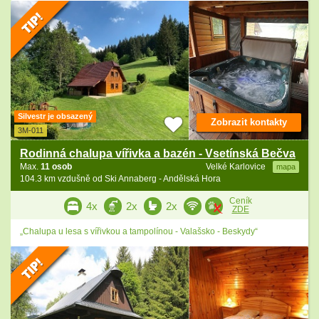
Silvestr je obsazený
Zobrazit kontakty
3M-011
Rodinná chalupa vířivka a bazén - Vsetínská Bečva
Max.
11 osob
Velké Karlovice
mapa
104.3 km vzdušně od Ski Annaberg - Andělská Hora
Ceník
4x
2x
2x
ZDE
„Chalupa u lesa s vířivkou a tampolínou - Valašsko - Beskydy“