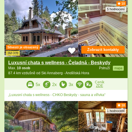
10
5 hodnocení
Silvestr je obsazený
Zobrazit kontakty
3M-009
Luxusní chata s wellness - Čeladná - Beskydy
Max.
10 osob
Pstruží
mapa
87.4 km vzdušně od Ski Annaberg - Andělská Hora
Ceník
5x
2x
3x
ZDE
„Luxusní chata s wellness - CHKO Beskydy - sauna a vířivka“
10
1 hodnocení