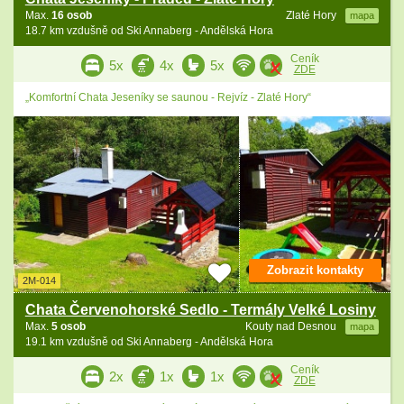
Max.
16 osob
Zlaté Hory
mapa
18.7 km vzdušně od Ski Annaberg - Andělská Hora
Ceník
5x
4x
5x
ZDE
„Komfortní Chata Jeseníky se saunou - Rejvíz - Zlaté Hory“
Zobrazit kontakty
2M-014
Chata Červenohorské Sedlo - Termály Velké Losiny
Max.
5 osob
Kouty nad Desnou
mapa
19.1 km vzdušně od Ski Annaberg - Andělská Hora
Ceník
2x
1x
1x
ZDE