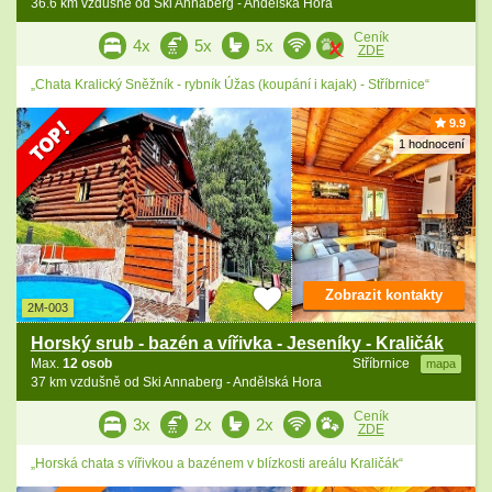
36.6 km vzdušně od Ski Annaberg - Andělská Hora
Ceník
4x
5x
5x
ZDE
„Chata Kralický Sněžník - rybník Úžas (koupání i kajak) - Stříbrnice“
9.9
1 hodnocení
Zobrazit kontakty
2M-003
Horský srub - bazén a vířivka - Jeseníky - Kraličák
Max.
12 osob
Stříbrnice
mapa
37 km vzdušně od Ski Annaberg - Andělská Hora
Ceník
3x
2x
2x
ZDE
„Horská chata s vířivkou a bazénem v blízkosti areálu Kraličák“