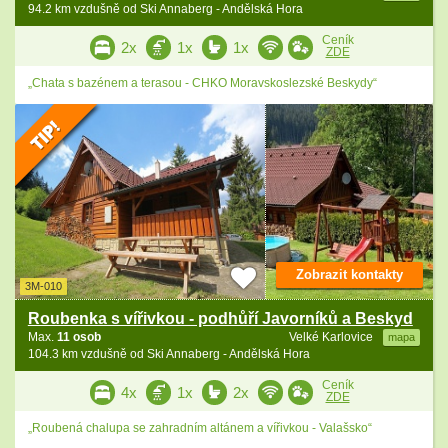
94.2 km vzdušně od Ski Annaberg - Andělská Hora
Ceník
2x
1x
1x
ZDE
„Chata s bazénem a terasou - CHKO Moravskoslezské Beskydy“
Zobrazit kontakty
3M-010
Roubenka s vířivkou - podhůří Javorníků a Beskyd
Max.
11 osob
Velké Karlovice
mapa
104.3 km vzdušně od Ski Annaberg - Andělská Hora
Ceník
4x
1x
2x
ZDE
„Roubená chalupa se zahradním altánem a vířivkou - Valašsko“