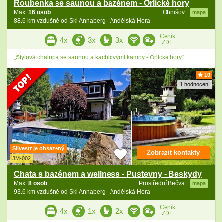
Roubenka se saunou a bazénem - Orlické hory
Max.
16 osob
Ohnišov
mapa
88.6 km vzdušně od Ski Annaberg - Andělská Hora
Ceník
4x
3x
3x
ZDE
„Stylová chalupa se saunou a kachlovými kamny - Orlické hory“
10
1 hodnocení
Silvestr je obsazený
Zobrazit kontakty
3M-002
Chata s bazénem a wellness - Pustevny - Beskydy
Max.
8 osob
Prostřední Bečva
mapa
93.6 km vzdušně od Ski Annaberg - Andělská Hora
Ceník
4x
1x
2x
ZDE