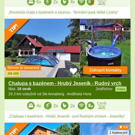
6x
2x
4x
ZDE
„Roubená chata s bazénem a saunou - Termální park Velké Losiny“
Silvestr je obsazený
Zobrazit kontakty
2M-009
Chalupa s bazénem - Hrubý Jeseník - Rudný vrch
Max.
16 osob
Jindřichov
mapa
29.3 km vzdušně od Ski Annaberg - Andělská Hora
Ceník
4x
2x
2x
ZDE
„Chalupa s bazénem - Hrubý Jeseník - pod Rudným vrchem - Jeseníky“
9.6
1 hodnocení