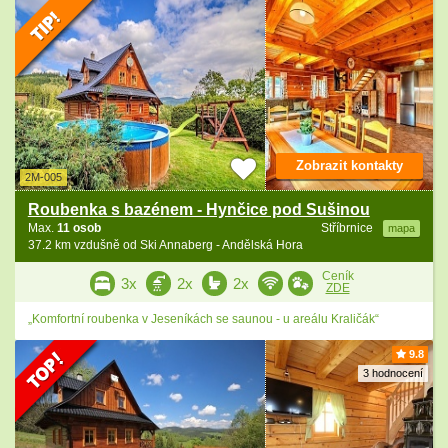
Zobrazit kontakty
2M-005
Roubenka s bazénem - Hynčice pod Sušinou
Max.
11 osob
Stříbrnice
mapa
37.2 km vzdušně od Ski Annaberg - Andělská Hora
Ceník
3x
2x
2x
ZDE
„Komfortní roubenka v Jeseníkách se saunou - u areálu Kraličák“
9.8
3 hodnocení