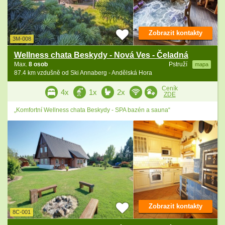
Zobrazit kontakty
3M-008
Wellness chata Beskydy - Nová Ves - Čeladná
Max.
8 osob
Pstruží
mapa
87.4 km vzdušně od Ski Annaberg - Andělská Hora
Ceník
4x
1x
2x
ZDE
„Komfortní Wellness chata Beskydy - SPA bazén a sauna“
Zobrazit kontakty
8C-001