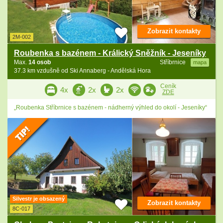
Zobrazit kontakty
2M-002
Roubenka s bazénem - Králický Sněžník - Jeseníky
Max.
14 osob
Stříbrnice
mapa
37.3 km vzdušně od Ski Annaberg - Andělská Hora
Ceník
4x
2x
2x
ZDE
„Roubenka Stříbrnice s bazénem - nádherný výhled do okolí - Jeseníky“
Silvestr je obsazený
Zobrazit kontakty
8C-017