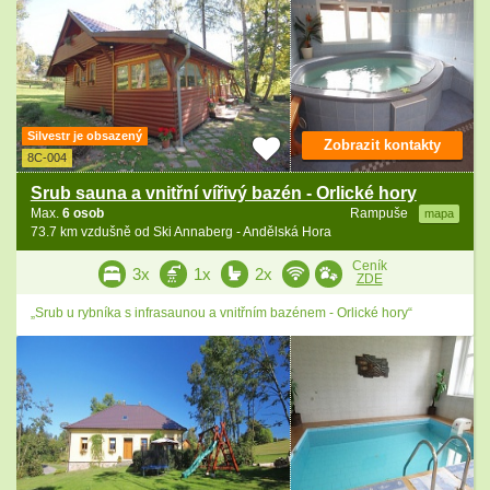
Silvestr je obsazený
Zobrazit kontakty
8C-004
Srub sauna a vnitřní vířivý bazén - Orlické hory
Max.
6 osob
Rampuše
mapa
73.7 km vzdušně od Ski Annaberg - Andělská Hora
Ceník
3x
1x
2x
ZDE
„Srub u rybníka s infrasaunou a vnitřním bazénem - Orlické hory“