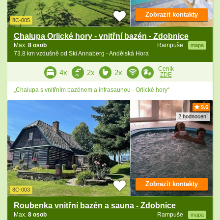
Zobrazit kontakty
8C-005
Chalupa Orlické hory - vnitřní bazén - Zdobnice
Max.
8 osob
Rampuše
mapa
73.8 km vzdušně od Ski Annaberg - Andělská Hora
Ceník
4x
2x
2x
ZDE
„Chalupa s vnitřním bazénem a infrasaunou - Orlické hory“
9.6
2 hodnocení
Zobrazit kontakty
8C-003
Roubenka vnitřní bazén a sauna - Zdobnice
Max.
8 osob
Rampuše
mapa