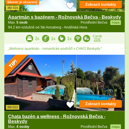
Silvestr je obsazený
Zobrazit kontakty
3M-014
Apartmán s bazénem - Rožnovská Bečva - Beskydy
Max.
5 osob
Prostřední Bečva
mapa
94.2 km vzdušně od Ski Annaberg - Andělská Hora
Ceník
2x
1x
1x
ZDE
„Wellness apartmán - romantické podhůří v CHKO Beskydy.“
Zobrazit kontakty
3M-012
Chata bazén a wellness - Rožnovská Bečva -
Beskydy
Max.
4 osoby
Prostřední Bečva
mapa