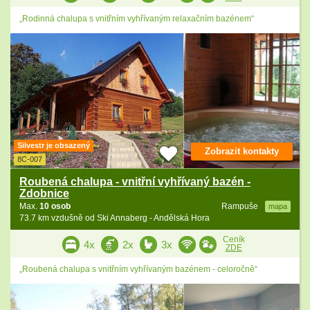
„Rodinná chalupa s vnitřním vyhřívaným relaxačním bazénem“
Silvestr je obsazený
Zobrazit kontakty
8C-007
Roubená chalupa - vnitřní vyhřívaný bazén -
Zdobnice
Max.
10 osob
Rampuše
mapa
73.7 km vzdušně od Ski Annaberg - Andělská Hora
Ceník
4x
2x
3x
ZDE
„Roubená chalupa s vnitřním vyhřívaným bazénem - celoročně“