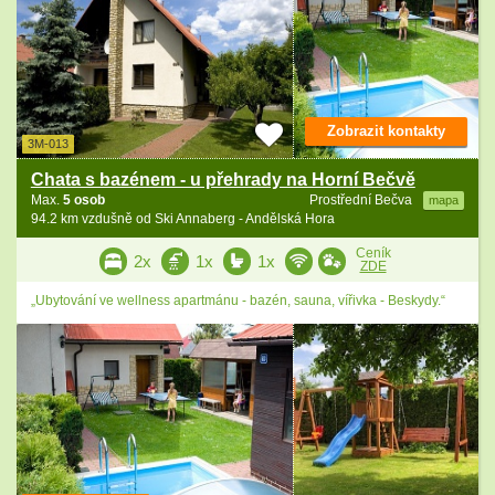
Zobrazit kontakty
3M-013
Chata s bazénem - u přehrady na Horní Bečvě
Max.
5 osob
Prostřední Bečva
mapa
94.2 km vzdušně od Ski Annaberg - Andělská Hora
Ceník
2x
1x
1x
ZDE
„Ubytování ve wellness apartmánu - bazén, sauna, vířivka - Beskydy.“