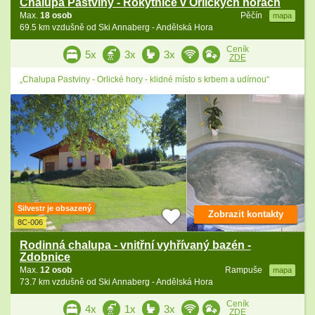
Chalupa Pastviny - Rokytnice v Orlických horách
Max.
18 osob
Pěčín
mapa
69.5 km vzdušně od Ski Annaberg - Andělská Hora
Ceník
5x
3x
3x
ZDE
„Chalupa Pastviny - Orlické hory - klidné místo s krbem a udírnou“
Silvestr je obsazený
Zobrazit kontakty
8C-006
Rodinná chalupa - vnitřní vyhřívaný bazén -
Zdobnice
Max.
12 osob
Rampuše
mapa
73.7 km vzdušně od Ski Annaberg - Andělská Hora
Ceník
4x
1x
3x
ZDE