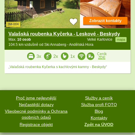
Zobrazit kontakty
3M-004
Valašská roubenka Kyčerka - Leskové - Beskydy
Max.
10 osob
Velké Karlovice
mapa
104.5 km vzdušně od Ski Annaberg - Andělská Hora
Ceník
3x
2x
1x
ZDE
„Valašská roubenka Kyčerka s kachlovými kamny - Beskydy“
Proč jsme nejlevnější
Služby a ceník
Nejčastější dotazy
Služba profi FOTO
Všeobecné podmínky a Ochrana
Blog
osobních údajů
Kontakty
Registrace objekt
Zpět na ÚVOD