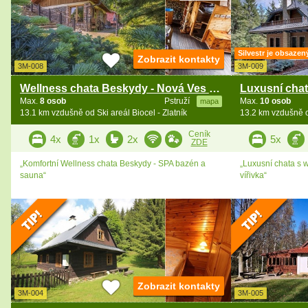
Silvestr je obsazen
Zobrazit kontakty
3M-008
3M-009
Wellness chata Beskydy - Nová Ves - Čeladná
Max.
8 osob
Pstruží
Max.
10 osob
mapa
13.1 km vzdušně od Ski areál Biocel - Zlatník
13.2 km vzdušně od
Ceník
4x
1x
2x
5x
ZDE
„Komfortní Wellness chata Beskydy - SPA bazén a
„Luxusní chata s 
sauna“
vířivka“
Zobrazit kontakty
3M-004
3M-005