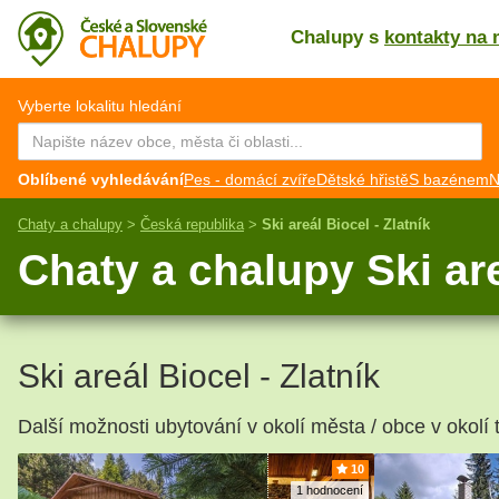
Chalupy s
kontakty na 
CZ
EN
Vyberte lokalitu hledání
Oblíbené vyhledávání
Pes - domácí zvíře
Dětské hřistě
S bazénem
N
Chaty a chalupy
>
Česká republika
>
Ski areál Biocel - Zlatník
Chaty a chalupy Ski are
Ski areál Biocel - Zlatník
Další možnosti ubytování v okolí města / obce v okolí tu
10
1 hodnocení