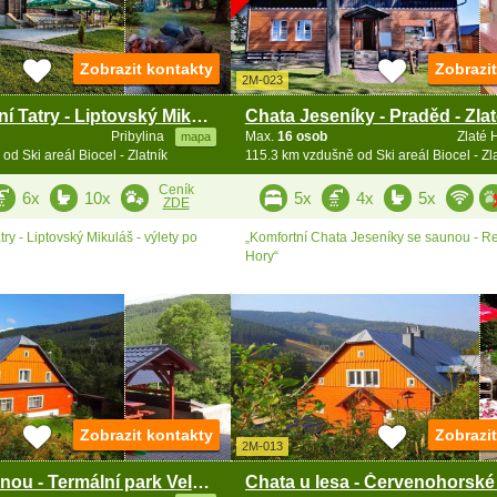
Zobrazit kontakty
Zobrazi
2M-023
Kemp Západní Tatry - Liptovský Mikuláš - Liptov
Chata Jeseníky - Praděd - Zla
Pribylina
Max.
16 osob
Zlaté 
mapa
d Ski areál Biocel - Zlatník
115.3 km vzdušně od Ski areál Biocel - Zl
Ceník
6x
10x
5x
4x
5x
ZDE
y - Liptovský Mikuláš - výlety po
„Komfortní Chata Jeseníky se saunou - Rej
Hory“
Zobrazit kontakty
Zobrazi
2M-013
Chata se saunou - Termální park Velké Losiny