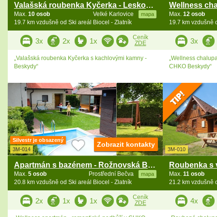
Valašská roubenka Kyčerka - Leskové - Beskydy
Max.
10 osob
Velké Karlovice
Max.
12 osob
mapa
19.7 km vzdušně od Ski areál Biocel - Zlatník
19.7 km vzdušně od
Ceník
3x
2x
1x
3x
ZDE
„Valašská roubenka Kyčerka s kachlovými kamny -
„Wellness chalupa
Beskydy“
CHKO Beskydy“
Silvestr je obsazený
Zobrazit kontakty
3M-014
3M-010
Apartmán s bazénem - Rožnovská Bečva - Beskydy
Max.
5 osob
Prostřední Bečva
Max.
11 osob
mapa
20.8 km vzdušně od Ski areál Biocel - Zlatník
21.2 km vzdušně od
Ceník
2x
1x
1x
4x
ZDE