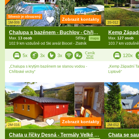
Silvestr je obsazený
Zobrazit kontakty
1M-008
3S-012
Chalupa s bazénem - Buchlov - Chřibské vrchy
Max.
13 osob
Střílky
Max.
127 osob
mapa
102.9 km vzdušně od Ski areál Biocel - Zlatník
103.7 km vzdušně o
Ceník
5x
3x
3x
120x
ZDE
„Chalupa s krytým bazénem se slanou vodou -
„Kemp Západní Tatr
Chřibské vrchy“
Liptově“
Zobrazit kontakty
2M-016
2M-012
Chata u říčky Desná - Termály Velké losiny