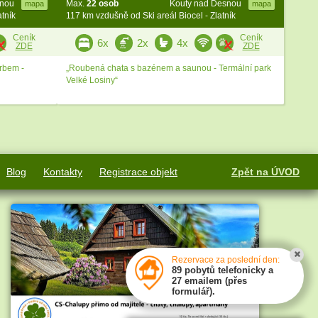
snou
Max.
22 osob
Kouty nad Desnou
mapa
mapa
atník
117 km vzdušně od Ski areál Biocel - Zlatník
Ceník
Ceník
6x
2x
4x
ZDE
ZDE
rbem -
„Roubená chata s bazénem a saunou - Termální park
Velké Losiny“
Blog
Kontakty
Registrace objekt
Zpět na ÚVOD
Rezervace za poslední den:
89 pobytů telefonicky a
27 emailem (přes
formulář).