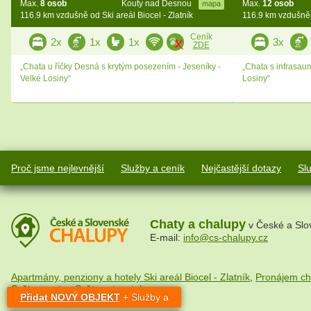
Max.
8 osob
Kouty nad Desnou
Max.
12 osob
mapa
116.9 km vzdušně od Ski areál Biocel - Zlatník
116.9 km vzdušně o
Ceník
2x
1x
1x
3x
ZDE
„Chata u říčky Desná s krytým posezením - Jeseníky -
„Chata s infrasau
Velké Losiny“
Losiny“
Proč jsme nejlevnější
Služby a ceník
Nejčastější dotazy
Sl
Chaty a chalupy
v České a Slo
E-mail:
info@cs-chalupy.cz
Apartmány, penziony a hotely Ski areál Biocel - Zlatník
,
Pronájem ch
Svět na netu
,
Svět cestovatele
Přidat NOVÝ OBJEKT
+ Služby a