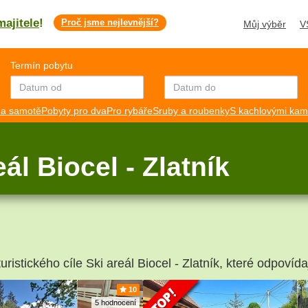
majitele
!
Proč jsme nejlevnější?
Můj výběr
V
Termín pobytu
a samotě
Pobyty pro dva
Pro rybáře
Sruby a roubenky
S kachlovými ka
ál Biocel - Zlatník
ristického cíle Ski areál Biocel - Zlatník, které odpovída
10
5 hodnocení