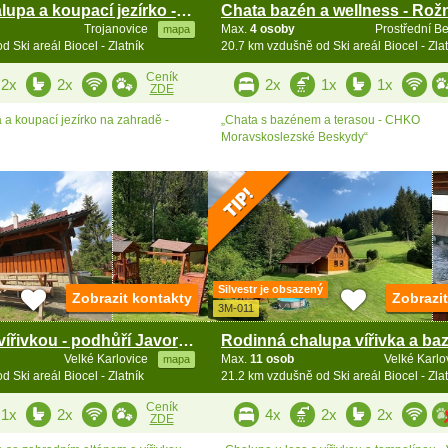
Wellness chalupa a koupací jezírko - Radhošť
Trojanovice
Max.
4 osoby
Prostřední B
mapa
 Ski areál Biocel - Zlatník
20.7 km vzdušně od Ski areál Biocel - Zlat
Ceník
2x
2x
2x
1x
1x
ZDE
 a koupací jezírko na zahradě -
„Chata s bazénem a terasou - CHKO
Moravskoslezské Beskydy“
Silvestr je obsazený
Zobrazit kontakty
Zobrazi
3M-011
Roubenka s vířivkou - podhůří Javorníků a Beskyd
Velké Karlovice
Max.
11 osob
Velké Karl
mapa
 Ski areál Biocel - Zlatník
21.2 km vzdušně od Ski areál Biocel - Zlat
Ceník
1x
2x
4x
2x
2x
ZDE