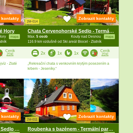
t kontakty
Zobrazit kontakty
2M-014
té Hory
Chata Červenohorské Sedlo - Termály Velké Losiny
Hory
Max.
5 osob
Kouty nad Desnou
mapa
mapa
atník
116.9 km vzdušně od Ski areál Biocel - Zlatník
Ceník
Ceník
2x
1x
1x
ZDE
ZDE
víz - Zlaté
„Rekreační chata s venkovním krytým posezením a
krbem - Jeseníky.“
t kontakty
Zobrazit kontakty
2M-011
Chata u lesa - Červenohorské Sedlo - Velké Losiny
Roubenka s bazénem - Termální park Velké Losiny