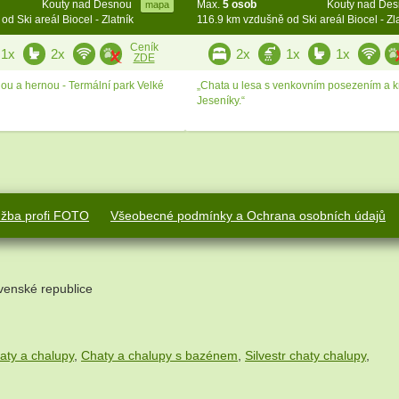
Kouty nad Desnou
Max.
5 osob
Kouty nad De
mapa
d Ski areál Biocel - Zlatník
116.9 km vzdušně od Ski areál Biocel - Zl
Ceník
1x
2x
2x
1x
1x
ZDE
nou a hernou - Termální park Velké
„Chata u lesa s venkovním posezením a k
Jeseníky.“
užba profi FOTO
Všeobecné podmínky a Ochrana osobních údajů
venské republice
aty a chalupy
,
Chaty a chalupy s bazénem
,
Silvestr chaty chalupy
,