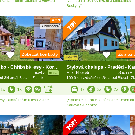
se zahradním altánem a vířivkou -
„Chalupa u lesa s vířivkou a tampolínou - 
Beskydy“
9.9
4 hodnocení
Zobrazit kontakty
Zobrazi
2M-022
Chata Slovácko - Chřibské lesy - Koryčany
Trnávky
Max.
16 osob
Suchá R
mapa
 Ski areál Biocel - Zlatník
100.6 km vzdušně od Ski areál Biocel - Zl
Ceník
1x
1x
4x
2x
2x
ZDE
sy - klidné místo u lesa v srdci
„Stylová chalupa v samém srdci Jeseníků 
Karlova Studánka“