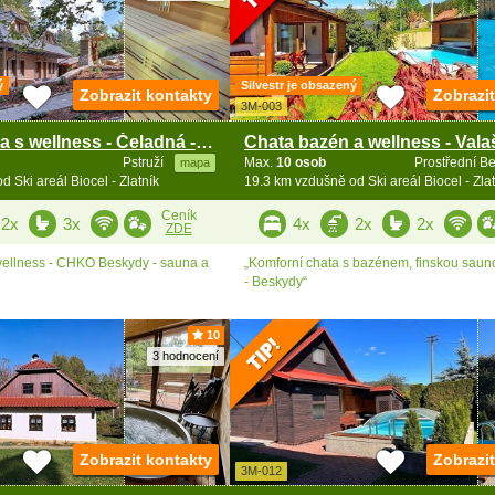
ý
Silvestr je obsazený
Zobrazit kontakty
Zobrazi
3M-003
Luxusní chata s wellness - Čeladná - Beskydy
Pstruží
Max.
10 osob
Prostřední B
mapa
 Ski areál Biocel - Zlatník
19.3 km vzdušně od Ski areál Biocel - Zlat
Ceník
2x
3x
4x
2x
2x
ZDE
wellness - CHKO Beskydy - sauna a
„Komforní chata s bazénem, finskou sauno
- Beskydy“
10
3 hodnocení
Zobrazit kontakty
Zobrazi
3M-012