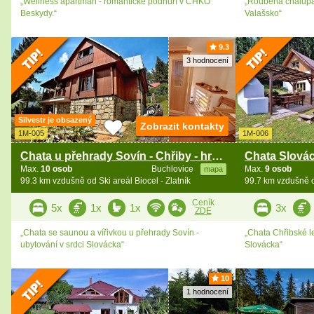
„Wellness apartmán - romantické podhůří v CHKO
„Roubená chalupa 
Beskydy.“
Valašsko“
9.3
3 hodnocení
Silvestr je obsazený
Zobrazit kontakty
1M-005
1M-006
Chata u přehrady Sovín - Chřiby - hrad Buchlov
Max.
10 osob
Buchlovice
Max.
9 osob
mapa
99.3 km vzdušně od Ski areál Biocel - Zlatník
99.7 km vzdušně od
Ceník
5x
1x
1x
3x
ZDE
„Chata se saunou a vířivkou u přehrady Sovín -
„Chata Chřibské le
ubytování v srdci Slovácka“
Slovácka“
10
1 hodnocení