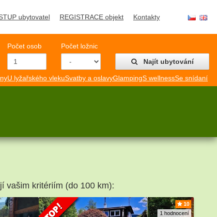
STUP ubytovatel
REGISTRACE objekt
Kontakty
Počet osob
Počet ložnic
Najít ubytování
mny
U lyžařského vleku
Svatby a oslavy
Glamping
S wellness
Se snídaní
jí vašim kritériím (do 100 km):
10
1 hodnocení