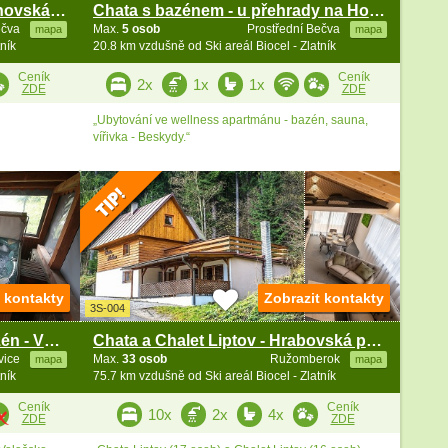
Chata bazén a wellness - Rožnovská Bečva - Beskydy
Chata s bazénem - u přehrady na Horní Bečvě
ečva
Max.
5 osob
Prostřední Bečva
mapa
mapa
ník
20.8 km vzdušně od Ski areál Biocel - Zlatník
Ceník
Ceník
2x
1x
1x
ZDE
ZDE
„Ubytování ve wellness apartmánu - bazén, sauna,
vířivka - Beskydy.“
t kontakty
Zobrazit kontakty
3S-004
Rodinná chalupa vířivka a bazén - Vsetínská Bečva
Chata a Chalet Liptov - Hrabovská přehrada
ovice
Max.
33 osob
Ružomberok
mapa
mapa
ník
75.7 km vzdušně od Ski areál Biocel - Zlatník
Ceník
Ceník
10x
2x
4x
ZDE
ZDE