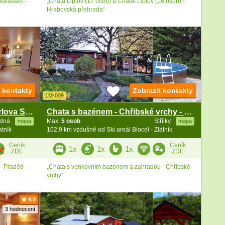
Valašsko -
„Chata Liptov (17 osob) a Chalet Liptov (16 osob) -
Hrabovská přehrada“
t kontakty
Zobrazit kontakty
1M-009
Stylová chalupa - Praděd - Karlova Studánka
Chata s bazénem - Chřibské vrchy - Koryčany
udná
Max.
5 osob
Střílky
mapa
mapa
atník
102.9 km vzdušně od Ski areál Biocel - Zlatník
Ceník
Ceník
1x
1x
1x
ZDE
ZDE
- Praděd -
„Chata s venkovním bazénem a zahradou - Chřibské
vrchy“
9.9
3 hodnocení