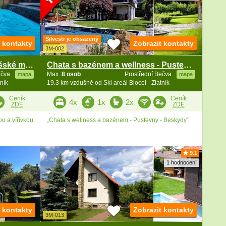
Silvestr je obsazený
t kontakty
Zobrazit kontakty
3M-002
Chata bazén a wellness - Valašské muzeum v přírodě
Chata s bazénem a wellness - Pustevny - Beskydy
ečva
Max.
8 osob
Prostřední Bečva
mapa
mapa
ník
19.3 km vzdušně od Ski areál Biocel - Zlatník
Ceník
Ceník
4x
1x
2x
ZDE
ZDE
u a vířivkou
„Chata s wellness a bazénem - Pustevny - Beskydy“
9.1
1 hodnocení
t kontakty
Zobrazit kontakty
3M-013