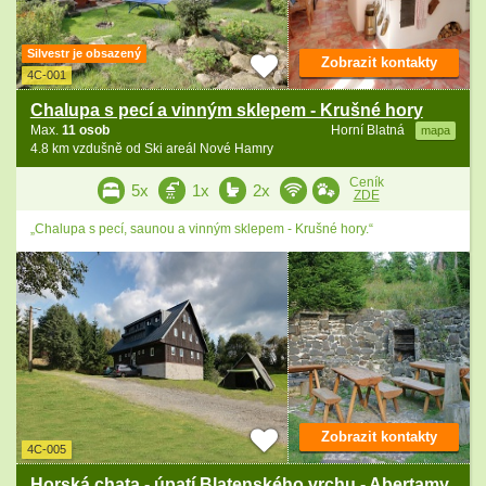
Silvestr je obsazený
Zobrazit kontakty
4C-001
Chalupa s pecí a vinným sklepem - Krušné hory
Max.
11 osob
Horní Blatná
mapa
4.8 km vzdušně od Ski areál Nové Hamry
Ceník
5x
1x
2x
ZDE
„Chalupa s pecí, saunou a vinným sklepem - Krušné hory.“
Zobrazit kontakty
4C-005
Horská chata - úpatí Blatenského vrchu - Abertamy