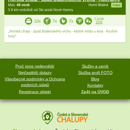
Max.
48 osob
Horní Blatná
mapa
5.6 km vzdušně od Ski areál Nové Hamry
Ceník
10x
7x
7x
ZDE
„Horská chata - úpatí Blatenského vrchu - klidné místo u lesa - Krušné
hory“
Proč jsme nejlevnější
Služby a ceník
Nejčastější dotazy
Služba profi FOTO
Všeobecné podmínky a Ochrana
Blog
osobních údajů
Kontakty
Registrace objekt
Zpět na ÚVOD