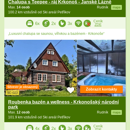
Chalupa s Teepee - ráj Krkonoš - Janské Lázně
Max.
14 osob
Rudník
mapa
100.2 km vzdušně od Ski areál Petříkov
Ceník
6x
2x
3x
ZDE
„Luxusní chalupa se saunou, vířivkou a bazénem - Krkonoše“
Silvestr je obsazený
Zobrazit kontakty
5C-023
Roubenka bazén a wellness - Krkonošský národní
park
Max.
12 osob
Rudník
mapa
101.9 km vzdušně od Ski areál Petříkov
Ceník
4x
2x
3x
ZDE