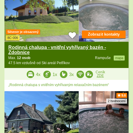
Silvestr je obsazený
Zobrazit kontakty
8C-006
Rodinná chalupa - vnitřní vyhřívaný bazén -
Zdobnice
Max.
12 osob
Rampuše
mapa
47.5 km vzdušně od Ski areál Petříkov
Ceník
4x
1x
3x
ZDE
„Rodinná chalupa s vnitřním vyhřívaným relaxačním bazénem“
9.6
2 hodnocení