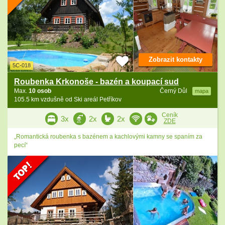
Zobrazit kontakty
5C-018
Roubenka Krkonoše - bazén a koupací sud
Max.
10 osob
Černý Důl
mapa
105.5 km vzdušně od Ski areál Petříkov
Ceník
3x
2x
2x
ZDE
„Romantická roubenka s bazénem a kachlovými kamny se spaním za
pecí“