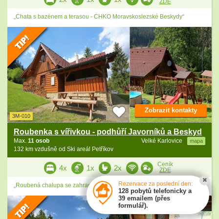
ZDE
„Chata s bazénem a terasou - CHKO Moravskoslezské Beskydy“
Zobrazit kontakty
3M-010
Roubenka s vířivkou - podhůří Javorníků a Beskyd
Max.
11 osob
Velké Karlovice
mapa
132 km vzdušně od Ski areál Petříkov
Ceník
4x
1x
2x
ZDE
Rezervace za poslední den:
„Roubená chalupa se zahradním altánem a vířivkou - Valašsko“
128 pobytů telefonicky a
39 emailem (přes
formulář).