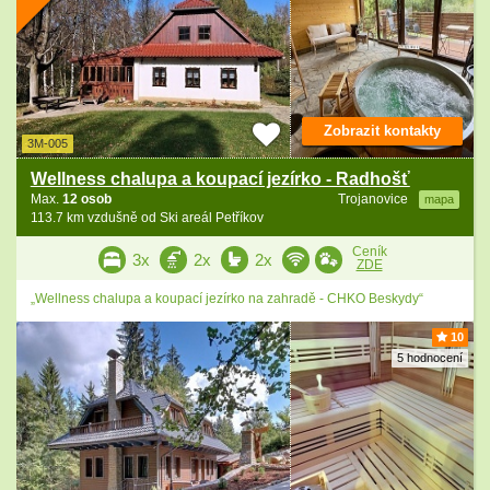
Zobrazit kontakty
3M-005
Wellness chalupa a koupací jezírko - Radhošť
Max.
12 osob
Trojanovice
mapa
113.7 km vzdušně od Ski areál Petříkov
Ceník
3x
2x
2x
ZDE
„Wellness chalupa a koupací jezírko na zahradě - CHKO Beskydy“
10
5 hodnocení