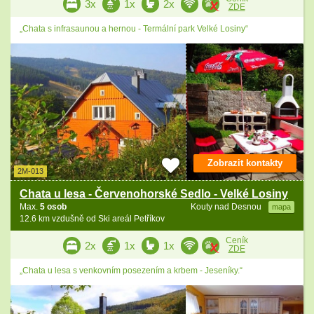
3x
1x
2x
ZDE
„Chata s infrasaunou a hernou - Termální park Velké Losiny“
Zobrazit kontakty
2M-013
Chata u lesa - Červenohorské Sedlo - Velké Losiny
Max.
5 osob
Kouty nad Desnou
mapa
12.6 km vzdušně od Ski areál Petříkov
Ceník
2x
1x
1x
ZDE
„Chata u lesa s venkovním posezením a krbem - Jeseníky.“