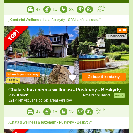
Ceník
4x
1x
2x
ZDE
„Komfortní Wellness chata Beskydy - SPA bazén a sauna“
10
1 hodnocení
Silvestr je obsazený
Zobrazit kontakty
3M-002
Chata s bazénem a wellness - Pustevny - Beskydy
Max.
8 osob
Prostřední Bečva
mapa
121.4 km vzdušně od Ski areál Petříkov
Ceník
4x
1x
2x
ZDE
„Chata s wellness a bazénem - Pustevny - Beskydy“