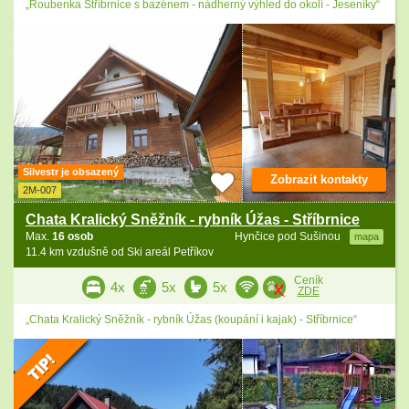
„Roubenka Stříbrnice s bazénem - nádherný výhled do okolí - Jeseníky“
Silvestr je obsazený
Zobrazit kontakty
2M-007
Chata Kralický Sněžník - rybník Úžas - Stříbrnice
Max.
16 osob
Hynčice pod Sušinou
mapa
11.4 km vzdušně od Ski areál Petříkov
Ceník
4x
5x
5x
ZDE
„Chata Kralický Sněžník - rybník Úžas (koupání i kajak) - Stříbrnice“