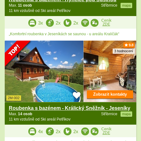
Max.
11 osob
Stříbrnice
mapa
11 km vzdušně od Ski areál Petříkov
Ceník
3x
2x
2x
ZDE
„Komfortní roubenka v Jeseníkách se saunou - u areálu Kraličák“
9.8
3 hodnocení
Zobrazit kontakty
2M-002
Roubenka s bazénem - Králický Sněžník - Jeseníky
Max.
14 osob
Stříbrnice
mapa
11 km vzdušně od Ski areál Petříkov
Ceník
4x
2x
2x
ZDE