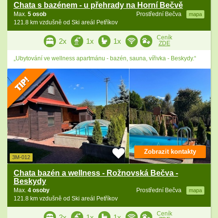
Chata s bazénem - u přehrady na Horní Bečvě
Max.
5 osob
Prostřední Bečva
mapa
121.8 km vzdušně od Ski areál Petříkov
Ceník
2x
1x
1x
ZDE
„Ubytování ve wellness apartmánu - bazén, sauna, vířivka - Beskydy.“
Zobrazit kontakty
3M-012
Chata bazén a wellness - Rožnovská Bečva -
Beskydy
Max.
4 osoby
Prostřední Bečva
mapa
121.8 km vzdušně od Ski areál Petříkov
Ceník
2x
1x
1x