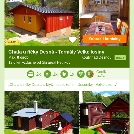
Zobrazit kontakty
2M-016
Chata u říčky Desná - Termály Velké losiny
Max.
8 osob
Kouty nad Desnou
mapa
12.6 km vzdušně od Ski areál Petříkov
Ceník
2x
1x
1x
ZDE
„Chata u říčky Desná s krytým posezením - Jeseníky - Velké Losiny“