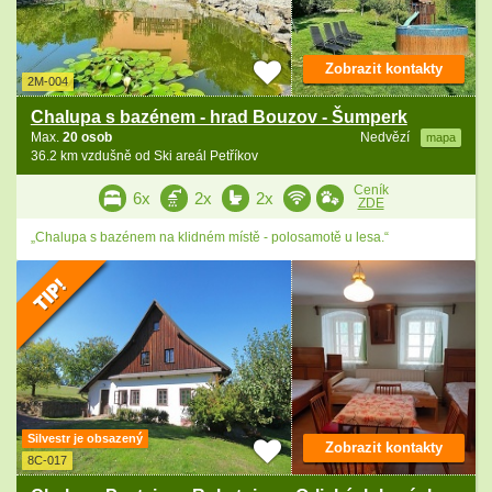
Zobrazit kontakty
2M-004
Chalupa s bazénem - hrad Bouzov - Šumperk
Max.
20 osob
Nedvězí
mapa
36.2 km vzdušně od Ski areál Petříkov
Ceník
6x
2x
2x
ZDE
„Chalupa s bazénem na klidném místě - polosamotě u lesa.“
Silvestr je obsazený
Zobrazit kontakty
8C-017