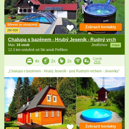
Silvestr je obsazený
Zobrazit kontakty
2M-009
Chalupa s bazénem - Hrubý Jeseník - Rudný vrch
Max.
16 osob
Jindřichov
mapa
12.3 km vzdušně od Ski areál Petříkov
Ceník
4x
2x
2x
ZDE
„Chalupa s bazénem - Hrubý Jeseník - pod Rudným vrchem - Jeseníky“
Zobrazit kontakty