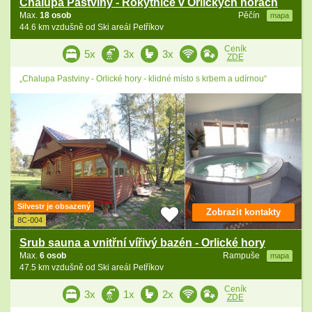
Chalupa Pastviny - Rokytnice v Orlických horách
Max.
18 osob
Pěčín
mapa
44.6 km vzdušně od Ski areál Petříkov
Ceník
5x
3x
3x
ZDE
„Chalupa Pastviny - Orlické hory - klidné místo s krbem a udírnou“
Silvestr je obsazený
Zobrazit kontakty
8C-004
Srub sauna a vnitřní vířivý bazén - Orlické hory
Max.
6 osob
Rampuše
mapa
47.5 km vzdušně od Ski areál Petříkov
Ceník
3x
1x
2x
ZDE