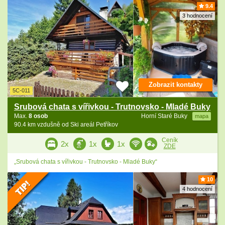
9.4
3 hodnocení
Zobrazit kontakty
5C-011
Srubová chata s vířivkou - Trutnovsko - Mladé Buky
Max.
8 osob
Horní Staré Buky
mapa
90.4 km vzdušně od Ski areál Petříkov
Ceník
2x
1x
1x
ZDE
„Srubová chata s vířivkou - Trutnovsko - Mladé Buky“
10
4 hodnocení