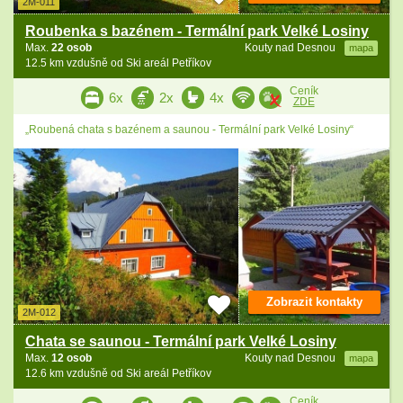
2M-011
Roubenka s bazénem - Termální park Velké Losiny
Max.
22 osob
Kouty nad Desnou
mapa
12.5 km vzdušně od Ski areál Petříkov
Ceník
6x
2x
4x
ZDE
„Roubená chata s bazénem a saunou - Termální park Velké Losiny“
Zobrazit kontakty
2M-012
Chata se saunou - Termální park Velké Losiny
Max.
12 osob
Kouty nad Desnou
mapa
12.6 km vzdušně od Ski areál Petříkov
Ceník