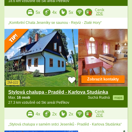
18.6 km vzdušně od Ski areál Petříkov
Ceník
5x
4x
5x
ZDE
„Komfortní Chata Jeseníky se saunou - Rejvíz - Zlaté Hory“
Zobrazit kontakty
2M-022
Stylová chalupa - Praděd - Karlova Studánka
Max.
16 osob
Suchá Rudná
mapa
27.3 km vzdušně od Ski areál Petříkov
Ceník
4x
2x
2x
ZDE
„Stylová chalupa v samém srdci Jeseníků - Praděd - Karlova Studánka“