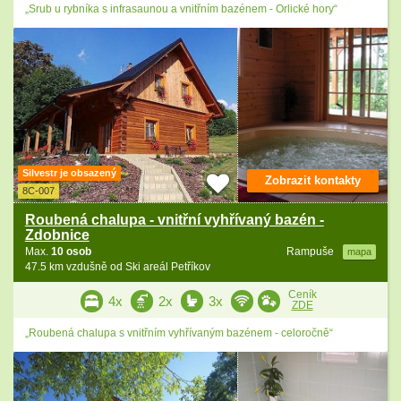
„Srub u rybníka s infrasaunou a vnitřním bazénem - Orlické hory“
Silvestr je obsazený
Zobrazit kontakty
8C-007
Roubená chalupa - vnitřní vyhřívaný bazén -
Zdobnice
Max.
10 osob
Rampuše
mapa
47.5 km vzdušně od Ski areál Petříkov
Ceník
4x
2x
3x
ZDE
„Roubená chalupa s vnitřním vyhřívaným bazénem - celoročně“