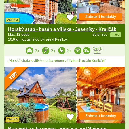
Zobrazit kontakty
2M-003
Horský srub - bazén a vířivka - Jeseníky - Kraličák
Max.
12 osob
Stříbrnice
mapa
10.6 km vzdušně od Ski areál Petříkov
Ceník
3x
2x
2x
ZDE
„Horská chata s vířivkou a bazénem v blízkosti areálu Kraličák“
Zobrazit kontakty
2M-005
Roubenka s bazénem - Hynčice pod Sušinou