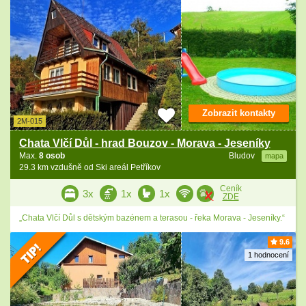
Zobrazit kontakty
2M-015
Chata Vlčí Důl - hrad Bouzov - Morava - Jeseníky
Max.
8 osob
Bludov
mapa
29.3 km vzdušně od Ski areál Petříkov
Ceník
3x
1x
1x
ZDE
„Chata Vlčí Důl s dětským bazénem a terasou - řeka Morava - Jeseníky.“
9.6
1 hodnocení