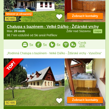
Silvestr je obsazený
Zobrazit kontakty
9C-002
Chalupa s bazénem - Velké Dářko - Žďárské vrchy
Max.
20 osob
Žďár nad Sázavou
mapa
98.7 km vzdušně od Ski areál Petříkov
Ceník
5x
5x
6x
ZDE
„Rodinná Chalupa s bazénem - Velké Dářko - Žďárské vrchy - Vysočina“
Zobrazit kontakty
5C-005