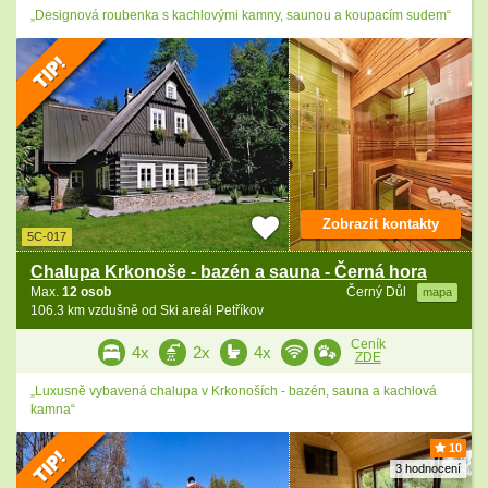
„Designová roubenka s kachlovými kamny, saunou a koupacím sudem“
Zobrazit kontakty
5C-017
Chalupa Krkonoše - bazén a sauna - Černá hora
Max.
12 osob
Černý Důl
mapa
106.3 km vzdušně od Ski areál Petříkov
Ceník
4x
2x
4x
ZDE
„Luxusně vybavená chalupa v Krkonoších - bazén, sauna a kachlová
kamna“
10
3 hodnocení