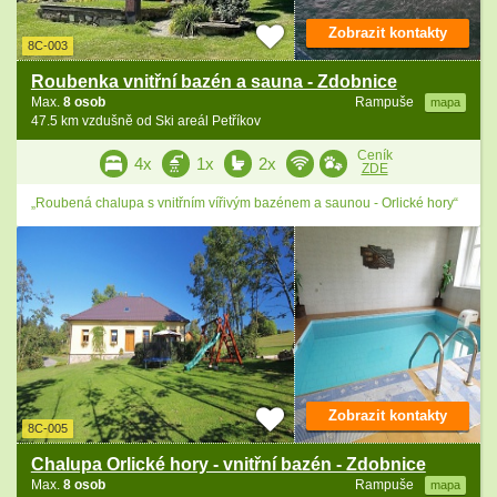
Zobrazit kontakty
8C-003
Roubenka vnitřní bazén a sauna - Zdobnice
Max.
8 osob
Rampuše
mapa
47.5 km vzdušně od Ski areál Petříkov
Ceník
4x
1x
2x
ZDE
„Roubená chalupa s vnitřním vířivým bazénem a saunou - Orlické hory“
Zobrazit kontakty
8C-005
Chalupa Orlické hory - vnitřní bazén - Zdobnice
Max.
8 osob
Rampuše
mapa