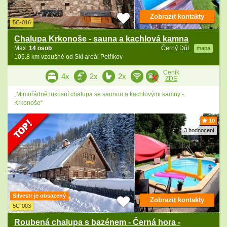
Zobrazit kontakty
5C-016
Chalupa Krkonoše - sauna a kachlová kamna
Max.
14 osob
Černý Důl
mapa
105.8 km vzdušně od Ski areál Petříkov
Ceník
4x
2x
2x
ZDE
„Mimořádně luxusní chalupa se saunou a kachlovými kamny -
Krkonoše“
10
3 hodnocení
Silvestr je obsazený
Zobrazit kontakty
5C-003
Roubená chalupa s bazénem - Černá hora -