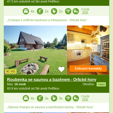
47.5 km vzdušně od Ski areál Petříkov
Ceník
4x
2x
2x
ZDE
„Chalupa s vnitřním bazénem a infrasaunou - Orlické hory“
Zobrazit kontakty
8C-001
Roubenka se saunou a bazénem - Orlické hory
Max.
16 osob
Ohnišov
mapa
60.9 km vzdušně od Ski areál Petříkov
Ceník
4x
3x
3x
ZDE
„Stylová chalupa se saunou a kachlovými kamny - Orlické hory“