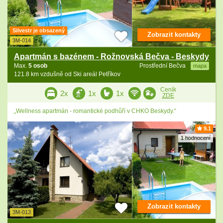
Silvestr je obsazený
Zobrazit kontakty
3M-014
Apartmán s bazénem - Rožnovská Bečva - Beskydy
Max.
5 osob
Prostřední Bečva
mapa
121.8 km vzdušně od Ski areál Petříkov
Ceník
2x
1x
1x
ZDE
„Wellness apartmán - romantické podhůří v CHKO Beskydy.“
9.1
1 hodnocení
Zobrazit kontakty
3M-013