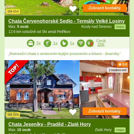
Zobrazit kontakty
2M-014
Chata Červenohorské Sedlo - Termály Velké Losiny
Max.
5 osob
Kouty nad Desnou
mapa
12.6 km vzdušně od Ski areál Petříkov
Ceník
2x
1x
1x
ZDE
„Rekreační chata s venkovním krytým posezením a krbem - Jeseníky.“
9.9
3 hodnocení
Zobrazit kontakty
2M-023
Chata Jeseníky - Praděd - Zlaté Hory
Max.
16 osob
Zlaté Hory
mapa