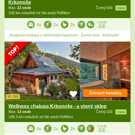
Krkonoše
Max.
22 osob
Černý Důl
mapa
106 km vzdušně od Ski areál Petříkov
Ceník
4x
2x
2x
ZDE
„Roubená chalupa s vyhřívaným bazénem - Černá hora - Krkonoše“
Zobrazit kontakty
5C-019
Wellness chalupa Krkonoše - a vinný sklep
Max.
12 osob
Černý Důl
mapa
106.3 km vzdušně od Ski areál Petříkov
Ceník
4x
2x
2x
ZDE