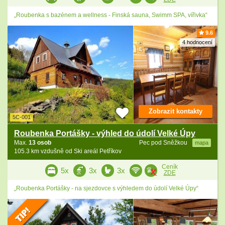
„Roubenka s bazénem a wellness - Finská sauna, Swimm SPA, vířivka“
9.6
4 hodnocení
Zobrazit kontakty
5C-001
Roubenka Portášky - výhled do údolí Velké Úpy
Max.
13 osob
Pec pod Sněžkou
mapa
105.3 km vzdušně od Ski areál Petříkov
Ceník
5x
3x
3x
ZDE
„Roubenka Portášky - na sjezdovce s výhledem do údolí Velké Úpy“