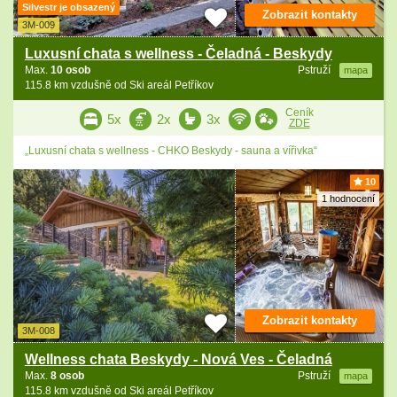
Silvestr je obsazený
Zobrazit kontakty
3M-009
Luxusní chata s wellness - Čeladná - Beskydy
Max.
10 osob
Pstruží
mapa
115.8 km vzdušně od Ski areál Petříkov
Ceník
5x
2x
3x
ZDE
„Luxusní chata s wellness - CHKO Beskydy - sauna a vířivka“
10
1 hodnocení
Zobrazit kontakty
3M-008
Wellness chata Beskydy - Nová Ves - Čeladná
Max.
8 osob
Pstruží
mapa
115.8 km vzdušně od Ski areál Petříkov