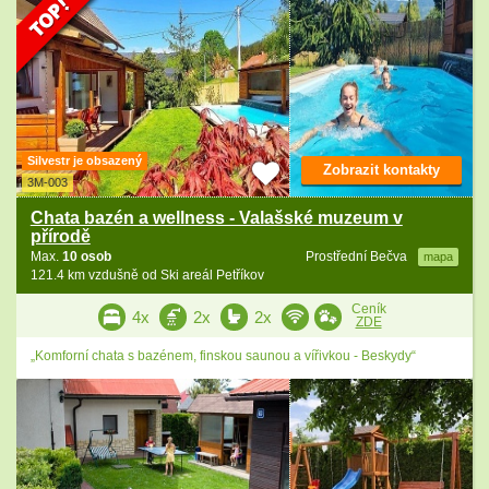
Silvestr je obsazený
Zobrazit kontakty
3M-003
Chata bazén a wellness - Valašské muzeum v
přírodě
Max.
10 osob
Prostřední Bečva
mapa
121.4 km vzdušně od Ski areál Petříkov
Ceník
4x
2x
2x
ZDE
„Komforní chata s bazénem, finskou saunou a vířivkou - Beskydy“