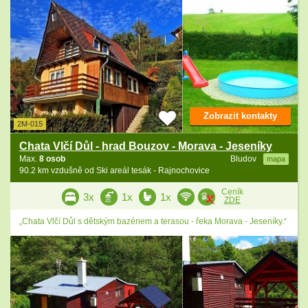
Zobrazit kontakty
2M-015
Chata Vlčí Důl - hrad Bouzov - Morava - Jeseníky
Max.
8 osob
Bludov
mapa
90.2 km vzdušně od Ski areál tesák - Rajnochovice
Ceník
3x
1x
1x
ZDE
„Chata Vlčí Důl s dětským bazénem a terasou - řeka Morava - Jeseníky.“