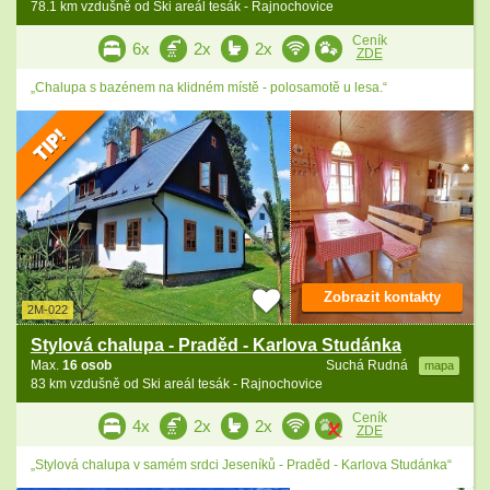
78.1 km vzdušně od Ski areál tesák - Rajnochovice
Ceník
6x
2x
2x
ZDE
„Chalupa s bazénem na klidném místě - polosamotě u lesa.“
Zobrazit kontakty
2M-022
Stylová chalupa - Praděd - Karlova Studánka
Max.
16 osob
Suchá Rudná
mapa
83 km vzdušně od Ski areál tesák - Rajnochovice
Ceník
4x
2x
2x
ZDE
„Stylová chalupa v samém srdci Jeseníků - Praděd - Karlova Studánka“