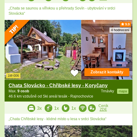
„Chata se saunou a vířivkou u přehrady Sovín - ubytování v srdci
Slovácka“
9.9
4 hodnocení
Zobrazit kontakty
1M-006
Chata Slovácko - Chřibské lesy - Koryčany
Max.
9 osob
Trnávky
mapa
46.6 km vzdušně od Ski areál tesák - Rajnochovice
Ceník
3x
1x
1x
ZDE
„Chata Chřibské lesy - klidné místo u lesa v srdci Slovácka“