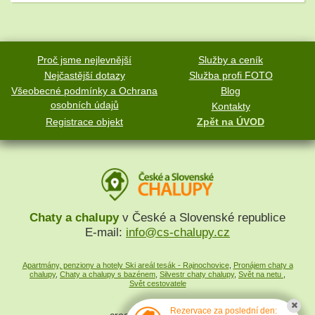
Proč jsme nejlevnější
Služby a ceník
Nejčastější dotazy
Služba profi FOTO
Všeobecné podmínky a Ochrana
Blog
osobních údajů
Kontakty
Registrace objekt
Zpět na ÚVOD
Chaty a chalupy
v České a Slovenské republice
E-mail:
info@cs-chalupy.cz
Apartmány, penziony a hotely Ski areál tesák - Rajnochovice
,
Pronájem chaty a
chalupy
,
Chaty a chalupy s bazénem
,
Silvestr chaty chalupy
,
Svět na netu
,
Svět cestovatele
Rezervace za poslední den: