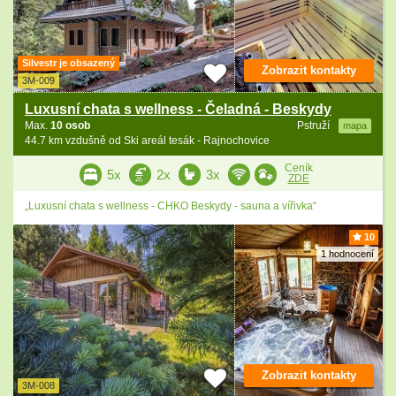
Silvestr je obsazený
Zobrazit kontakty
3M-009
Luxusní chata s wellness - Čeladná - Beskydy
Max.
10 osob
Pstruží
mapa
44.7 km vzdušně od Ski areál tesák - Rajnochovice
Ceník
5x
2x
3x
ZDE
„Luxusní chata s wellness - CHKO Beskydy - sauna a vířivka“
10
1 hodnocení
Zobrazit kontakty
3M-008