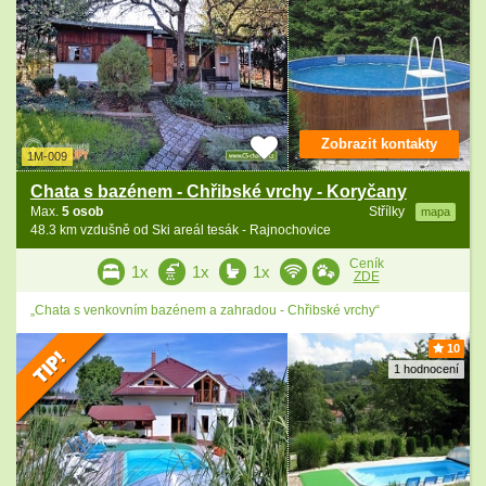
Zobrazit kontakty
1M-009
Chata s bazénem - Chřibské vrchy - Koryčany
Max.
5 osob
Střílky
mapa
48.3 km vzdušně od Ski areál tesák - Rajnochovice
Ceník
1x
1x
1x
ZDE
„Chata s venkovním bazénem a zahradou - Chřibské vrchy“
10
1 hodnocení