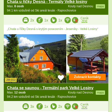
Chata u říčky Desná - Termály Velké losiny
Max.
8 osob
Kouty nad Desnou
mapa
94.1 km vzdušně od Ski areál tesák - Rajnochovice
Ceník
2x
1x
1x
ZDE
„Chata u říčky Desná s krytým posezením - Jeseníky - Velké Losiny“
Zobrazit kontakty
2M-012
Chata se saunou - Termální park Velké Losiny
Max.
12 osob
Kouty nad Desnou
mapa
94.2 km vzdušně od Ski areál tesák - Rajnochovice
Ceník
3x
1x
2x
ZDE