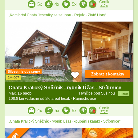
Ceník
5x
4x
5x
ZDE
„Komfortní Chata Jeseníky se saunou - Rejvíz - Zlaté Hory“
Silvestr je obsazený
Zobrazit kontakty
2M-007
Chata Kralický Sněžník - rybník Úžas - Stříbrnice
Max.
16 osob
Hynčice pod Sušinou
mapa
108.8 km vzdušně od Ski areál tesák - Rajnochovice
Ceník
4x
5x
5x
ZDE
„Chata Kralický Sněžník - rybník Úžas (koupání i kajak) - Stříbrnice“