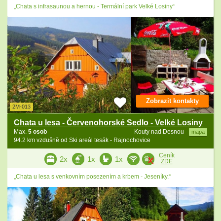
„Chata s infrasaunou a hernou - Termální park Velké Losiny“
Zobrazit kontakty
2M-013
Chata u lesa - Červenohorské Sedlo - Velké Losiny
Max.
5 osob
Kouty nad Desnou
mapa
94.2 km vzdušně od Ski areál tesák - Rajnochovice
Ceník
2x
1x
1x
ZDE
„Chata u lesa s venkovním posezením a krbem - Jeseníky.“