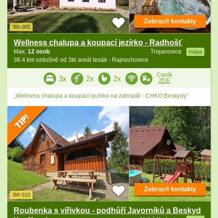
Zobrazit kontakty
3M-005
Wellness chalupa a koupací jezírko - Radhošť
Max.
12 osob
Trojanovice
mapa
36.4 km vzdušně od Ski areál tesák - Rajnochovice
Ceník
3x
2x
2x
ZDE
„Wellness chalupa a koupací jezírko na zahradě - CHKO Beskydy“
Zobrazit kontakty
3M-010
Roubenka s vířivkou - podhůří Javorníků a Beskyd