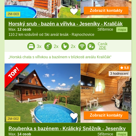
Zobrazit kontakty
2M-003
Horský srub - bazén a vířivka - Jeseníky - Kraličák
Max.
12 osob
Stříbrnice
mapa
110.2 km vzdušně od Ski areál tesák - Rajnochovice
Ceník
3x
2x
2x
ZDE
„Horská chata s vířivkou a bazénem v blízkosti areálu Kraličák“
9.8
3 hodnocení
Zobrazit kontakty
2M-002
Roubenka s bazénem - Králický Sněžník - Jeseníky
Max.
14 osob
Stříbrnice
mapa