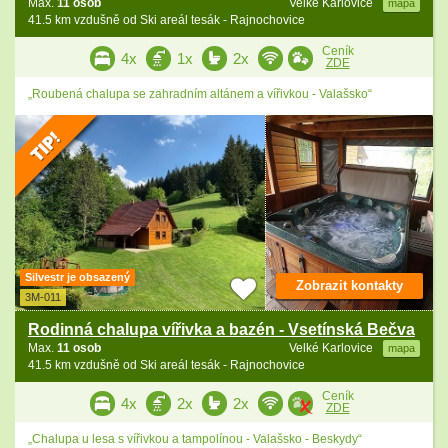
Max.
11 osob
Velké Karlovice
mapa
41.5 km vzdušně od Ski areál tesák - Rajnochovice
Ceník
4x
1x
2x
ZDE
„Roubená chalupa se zahradním altánem a vířivkou - Valašsko“
Silvestr je obsazený
Zobrazit kontakty
3M-011
Rodinná chalupa vířivka a bazén - Vsetínská Bečva
Max.
11 osob
Velké Karlovice
mapa
41.5 km vzdušně od Ski areál tesák - Rajnochovice
Ceník
4x
2x
2x
ZDE
„Chalupa u lesa s vířivkou a tampolínou - Valašsko - Beskydy“