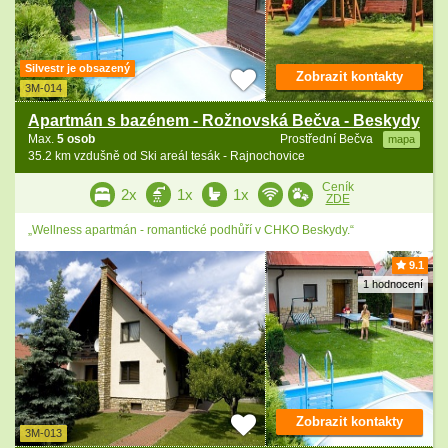
Silvestr je obsazený
Zobrazit kontakty
3M-014
Apartmán s bazénem - Rožnovská Bečva - Beskydy
Max.
5 osob
Prostřední Bečva
mapa
35.2 km vzdušně od Ski areál tesák - Rajnochovice
Ceník
2x
1x
1x
ZDE
„Wellness apartmán - romantické podhůří v CHKO Beskydy.“
9.1
1 hodnocení
Zobrazit kontakty
3M-013