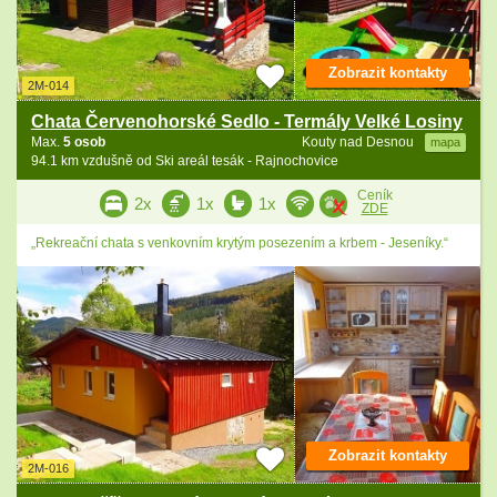
Zobrazit kontakty
2M-014
Chata Červenohorské Sedlo - Termály Velké Losiny
Max.
5 osob
Kouty nad Desnou
mapa
94.1 km vzdušně od Ski areál tesák - Rajnochovice
Ceník
2x
1x
1x
ZDE
„Rekreační chata s venkovním krytým posezením a krbem - Jeseníky.“
Zobrazit kontakty
2M-016