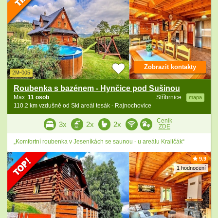
Zobrazit kontakty
2M-005
Roubenka s bazénem - Hynčice pod Sušinou
Max.
11 osob
Stříbrnice
mapa
110.2 km vzdušně od Ski areál tesák - Rajnochovice
Ceník
3x
2x
2x
ZDE
„Komfortní roubenka v Jeseníkách se saunou - u areálu Kraličák“
9.9
1 hodnocení