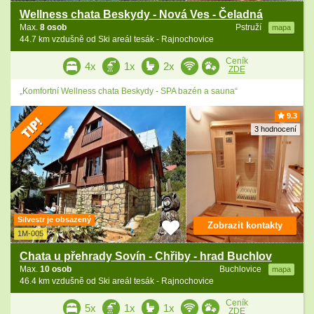
Wellness chata Beskydy - Nová Ves - Čeladná
Max.
8 osob
Pstruží
mapa
44.7 km vzdušně od Ski areál tesák - Rajnochovice
Ceník
4x
1x
2x
ZDE
„Komfortní Wellness chata Beskydy - SPA bazén a sauna“
9.3
3 hodnocení
Silvestr je obsazený
Zobrazit kontakty
1M-005
Chata u přehrady Sovín - Chřiby - hrad Buchlov
Max.
10 osob
Buchlovice
mapa
46.4 km vzdušně od Ski areál tesák - Rajnochovice
Ceník
5x
1x
1x
ZDE