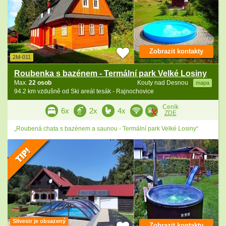
Zobrazit kontakty
2M-011
Roubenka s bazénem - Termální park Velké Losiny
Max.
22 osob
Kouty nad Desnou
mapa
94.2 km vzdušně od Ski areál tesák - Rajnochovice
Ceník
6x
2x
4x
ZDE
„Roubená chata s bazénem a saunou - Termální park Velké Losiny“
Silvestr je obsazený
Zobrazit kontakty