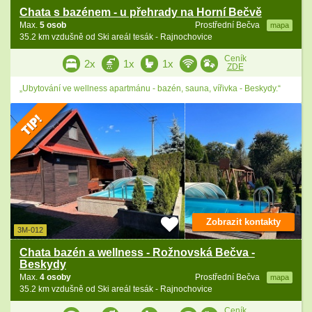
Chata s bazénem - u přehrady na Horní Bečvě
Max.
5 osob
Prostřední Bečva
mapa
35.2 km vzdušně od Ski areál tesák - Rajnochovice
Ceník
2x
1x
1x
ZDE
„Ubytování ve wellness apartmánu - bazén, sauna, vířivka - Beskydy.“
Zobrazit kontakty
3M-012
Chata bazén a wellness - Rožnovská Bečva -
Beskydy
Max.
4 osoby
Prostřední Bečva
mapa
35.2 km vzdušně od Ski areál tesák - Rajnochovice
Ceník