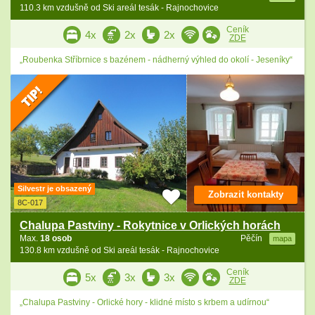
110.3 km vzdušně od Ski areál tesák - Rajnochovice
Ceník
4x
2x
2x
ZDE
„Roubenka Stříbrnice s bazénem - nádherný výhled do okolí - Jeseníky“
Silvestr je obsazený
Zobrazit kontakty
8C-017
Chalupa Pastviny - Rokytnice v Orlických horách
Max.
18 osob
Pěčín
mapa
130.8 km vzdušně od Ski areál tesák - Rajnochovice
Ceník
5x
3x
3x
ZDE
„Chalupa Pastviny - Orlické hory - klidné místo s krbem a udírnou“