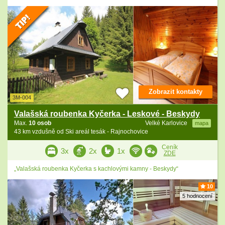
Zobrazit kontakty
3M-004
Valašská roubenka Kyčerka - Leskové - Beskydy
Max.
10 osob
Velké Karlovice
mapa
43 km vzdušně od Ski areál tesák - Rajnochovice
Ceník
3x
2x
1x
ZDE
„Valašská roubenka Kyčerka s kachlovými kamny - Beskydy“
10
5 hodnocení