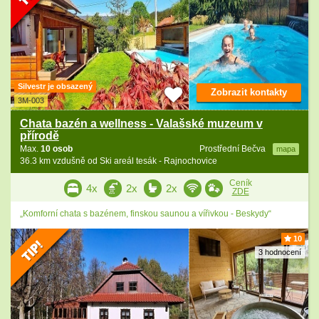
Silvestr je obsazený
Zobrazit kontakty
3M-003
Chata bazén a wellness - Valašské muzeum v
přírodě
Max.
10 osob
Prostřední Bečva
mapa
36.3 km vzdušně od Ski areál tesák - Rajnochovice
Ceník
4x
2x
2x
ZDE
„Komforní chata s bazénem, finskou saunou a vířivkou - Beskydy“
10
3 hodnocení