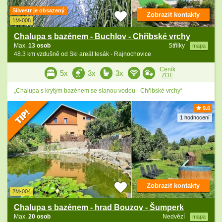
Silvestr je obsazený
Zobrazit kontakty
1M-008
Chalupa s bazénem - Buchlov - Chřibské vrchy
Max.
13 osob
Střílky
mapa
48.3 km vzdušně od Ski areál tesák - Rajnochovice
Ceník
5x
3x
3x
ZDE
„Chalupa s krytým bazénem se slanou vodou - Chřibské vrchy“
9.6
1 hodnocení
Zobrazit kontakty
2M-004
Chalupa s bazénem - hrad Bouzov - Šumperk
Max.
20 osob
Nedvězí
mapa