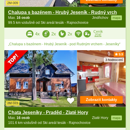
2M-009
Chalupa s bazénem - Hrubý Jeseník - Rudný vrch
Max.
16 osob
Jindřichov
mapa
99.5 km vzdušně od Ski areál tesák - Rajnochovice
Ceník
4x
2x
2x
ZDE
„Chalupa s bazénem - Hrubý Jeseník - pod Rudným vrchem - Jeseníky“
9.9
3 hodnocení
Zobrazit kontakty
2M-023
Chata Jeseníky - Praděd - Zlaté Hory
Max.
16 osob
Zlaté Hory
mapa
101.6 km vzdušně od Ski areál tesák - Rajnochovice