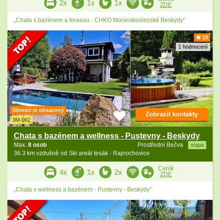
2x
1x
1x
ZDE
„Chata s bazénem a terasou - CHKO Moravskoslezské Beskydy“
10
1 hodnocení
Silvestr je obsazený
Zobrazit kontakty
3M-002
Chata s bazénem a wellness - Pustevny - Beskydy
Max.
8 osob
Prostřední Bečva
mapa
36.3 km vzdušně od Ski areál tesák - Rajnochovice
Ceník
4x
1x
2x
ZDE
„Chata s wellness a bazénem - Pustevny - Beskydy“