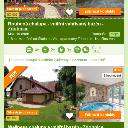
Silvestr je obsazený
Zobrazit kontakty
8C-007
Roubená chalupa - vnitřní vyhřívaný bazén -
Zdobnice
Max.
10 osob
Rampuše
mapa
1.8 km vzdušně od Škola na Vsi - apartmány Zdobnice - Kunčina Ves
Ceník
4x
2x
3x
ZDE
„Roubená chalupa s vnitřním vyhřívaným bazénem - celoročně“
10
1 hodnocení
Silvestr je obsazený
Zobrazit kontakty
8C-058
Wellness chalupa a vnitřní bazén - Zdobnice