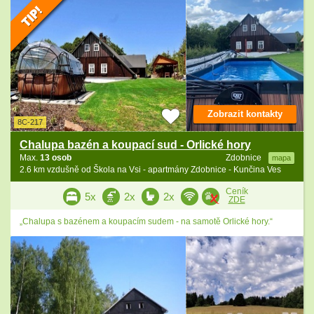
Zobrazit kontakty
8C-217
Chalupa bazén a koupací sud - Orlické hory
Max.
13 osob
Zdobnice
mapa
2.6 km vzdušně od Škola na Vsi - apartmány Zdobnice - Kunčina Ves
Ceník
5x
2x
2x
ZDE
„Chalupa s bazénem a koupacím sudem - na samotě Orlické hory.“