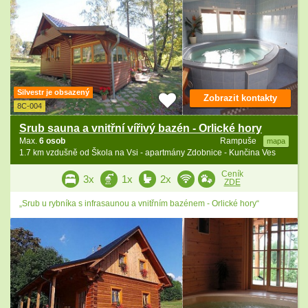
Silvestr je obsazený
Zobrazit kontakty
8C-004
Srub sauna a vnitřní vířivý bazén - Orlické hory
Max.
6 osob
Rampuše
mapa
1.7 km vzdušně od Škola na Vsi - apartmány Zdobnice - Kunčina Ves
Ceník
3x
1x
2x
ZDE
„Srub u rybníka s infrasaunou a vnitřním bazénem - Orlické hory“