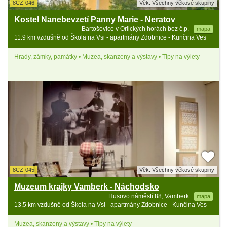
8CZ-046
Věk: Všechny věkové skupiny
Kostel Nanebevzetí Panny Marie - Neratov
Bartošovice v Orlických horách bez č.p.
mapa
11.9 km vzdušně od Škola na Vsi - apartmány Zdobnice - Kunčina Ves
Hrady, zámky, památky • Muzea, skanzeny a výstavy • Tipy na výlety
8CZ-045
Věk: Všechny věkové skupiny
Muzeum krajky Vamberk - Náchodsko
Husovo náměstí 88, Vamberk
mapa
13.5 km vzdušně od Škola na Vsi - apartmány Zdobnice - Kunčina Ves
Muzea, skanzeny a výstavy • Tipy na výlety