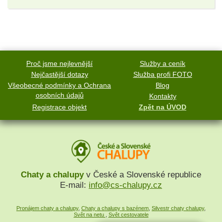
Proč jsme nejlevnější
Služby a ceník
Nejčastější dotazy
Služba profi FOTO
Všeobecné podmínky a Ochrana
Blog
osobních údajů
Kontakty
Registrace objekt
Zpět na ÚVOD
Chaty a chalupy
v České a Slovenské republice
E-mail:
info@cs-chalupy.cz
Pronájem chaty a chalupy
,
Chaty a chalupy s bazénem
,
Silvestr chaty chalupy
,
Svět na netu
,
Svět cestovatele