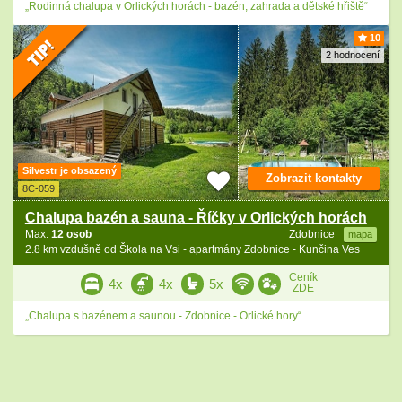
„Rodinná chalupa v Orlických horách - bazén, zahrada a dětské hřiště“
10
2 hodnocení
Silvestr je obsazený
Zobrazit kontakty
8C-059
Chalupa bazén a sauna - Říčky v Orlických horách
Max.
12 osob
Zdobnice
mapa
2.8 km vzdušně od Škola na Vsi - apartmány Zdobnice - Kunčina Ves
Ceník
4x
4x
5x
ZDE
„Chalupa s bazénem a saunou - Zdobnice - Orlické hory“