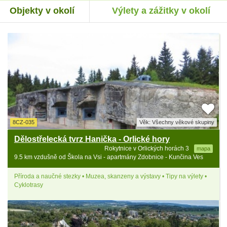
Objekty v okolí
Výlety a zážitky v okolí
8CZ-035
Věk: Všechny věkové skupiny
Dělostřelecká tvrz Hanička - Orlické hory
Rokytnice v Orlických horách 3
mapa
9.5 km vzdušně od Škola na Vsi - apartmány Zdobnice - Kunčina Ves
Příroda a naučné stezky • Muzea, skanzeny a výstavy • Tipy na výlety •
Cyklotrasy