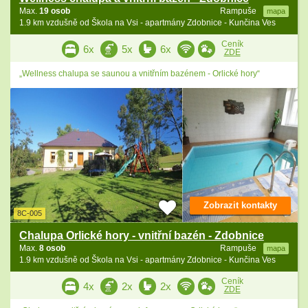
Max.
19 osob
Rampuše
mapa
1.9 km vzdušně od Škola na Vsi - apartmány Zdobnice - Kunčina Ves
Ceník
6x
5x
6x
ZDE
„Wellness chalupa se saunou a vnitřním bazénem - Orlické hory“
Zobrazit kontakty
8C-005
Chalupa Orlické hory - vnitřní bazén - Zdobnice
Max.
8 osob
Rampuše
mapa
1.9 km vzdušně od Škola na Vsi - apartmány Zdobnice - Kunčina Ves
Ceník
4x
2x
2x
ZDE