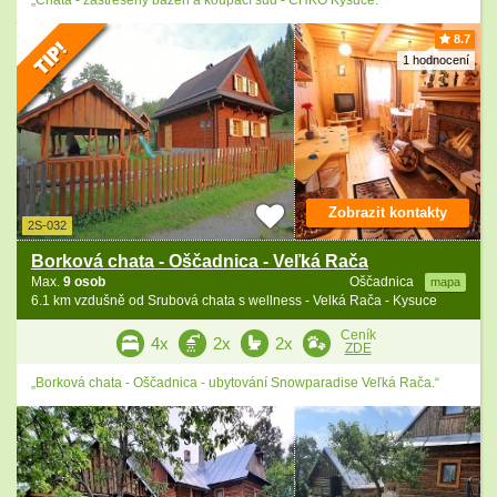
8.7
1 hodnocení
Zobrazit kontakty
2S-032
Borková chata - Oščadnica - Veľká Rača
Max.
9 osob
Oščadnica
mapa
6.1 km vzdušně od Srubová chata s wellness - Velká Rača - Kysuce
Ceník
4x
2x
2x
ZDE
„Borková chata - Oščadnica - ubytování Snowparadise Veľká Rača.“