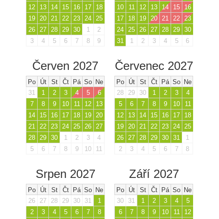
12
13
14
15
16
17
18
10
11
12
13
14
15
16
19
20
21
22
23
24
25
17
18
19
20
21
22
23
26
27
28
29
30
1
2
24
25
26
27
28
29
30
3
4
5
6
7
8
9
31
1
2
3
4
5
6
Červen 2027
Červenec 2027
Po
Út
St
Čt
Pá
So
Ne
Po
Út
St
Čt
Pá
So
Ne
31
1
2
3
4
5
6
28
29
30
1
2
3
4
7
8
9
10
11
12
13
5
6
7
8
9
10
11
14
15
16
17
18
19
20
12
13
14
15
16
17
18
21
22
23
24
25
26
27
19
20
21
22
23
24
25
28
29
30
1
2
3
4
26
27
28
29
30
31
1
5
6
7
8
9
10
11
2
3
4
5
6
7
8
Srpen 2027
Září 2027
Po
Út
St
Čt
Pá
So
Ne
Po
Út
St
Čt
Pá
So
Ne
26
27
28
29
30
31
1
30
31
1
2
3
4
5
2
3
4
5
6
7
8
6
7
8
9
10
11
12