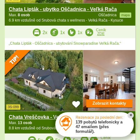
Chata Lipták - ubytko Oščadnica - Veľká Rača
Max.
8 osob
Oščadnica
mapa
6.9 km vzdušně od Srubová chata s wellness - Velká Rača - Kysuce
Ceník
2x
1x
1x
ZDE
„Chata Lipták - Oščadnica - ubytování Snowparadise Veľká Rača.“
Zobrazit kontakty
3S-099
Chata Vreščovka - Velká Rača - CHKO Kysuce
Rezervace za poslední den:
139 pobytů telefonicky a
Max.
13 osob
Oščadnica
mapa
47 emailem (přes
8.8 km vzdušně od Srubová chata s wellness - Velká Rača - Kysuce
formulář).
Ceník