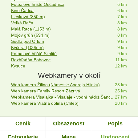
Fotbalové hřiště Oščadnica
6 km
Kino Čadca
6 km
Liesková (850 m)
7 km
Veľká Rača
8 km
Malá Rača (1153 m)
8 km
Mojov grúň (694 m)
8 km
Sedlo pod Orlom
9 km
Kýčera (1005 m)
9 km
Fotbalové hřiště Skalité
9 km
Rozhľadňa Bobovec
11 km
Kysuce
12 km
Webkamery v okolí
Web kamera Žilina (Námestie Andreja Hlinku)
23 km
Web kamera Family Resort Zázrivá
25 km
Webkamera Visalajka - Visalaje - vodní nádrž Šance - Morávka
27 km
Web kamera Vrátna dolina (Chleb)
28 km
Ceník
Obsazenost
Popis
Fotogalerie
Mapa
Hodnocení