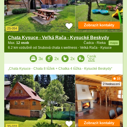
Zobrazit kontakty
2S-054
Chata Kysuce - Veľká Rača - Kysucké Beskydy
Max.
12 osob
Čadca - Rieka
mapa
6.2 km vzdušně od Srubová chata s wellness - Velká Rača - Kysuce
Ceník
3x
2x
2x
ZDE
„Chata Kysuce - Chata 8 lůžek + Chatka 4 lůžka - Kysucké Beskydy“
10
2 hodnocení
Zobrazit kontakty
3S-033