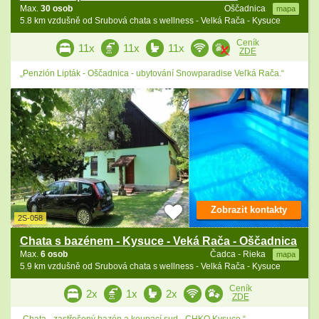
Max.
30 osob
Oščadnica
mapa
5.8 km vzdušně od Srubová chata s wellness - Velká Rača - Kysuce
Ceník
11x
11x
11x
ZDE
„Penzión Lipták - Oščadnica - ubytování Snowparadise Veľká Rača.“
Zobrazit kontakty
2S-058
Chata s bazénem - Kysuce - Veká Rača - Oščadnica
Max.
6 osob
Čadca - Rieka
mapa
5.9 km vzdušně od Srubová chata s wellness - Velká Rača - Kysuce
Ceník
2x
1x
2x
ZDE
„Chata - zastřešený bazén a koupací sud - CHKO Kysuce.“