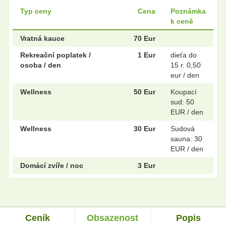
Typ ceny
Cena
Poznámka
k ceně
Vratná kauce
70 Eur
Rekreační poplatek /
1 Eur
dieťa do
osoba / den
15 r. 0,50
eur / den
Wellness
50 Eur
Koupací
sud: 50
EUR / den
Wellness
30 Eur
Sudová
sauna: 30
EUR / den
Domácí zvíře / noc
3 Eur
Ceník
Obsazenost
Popis