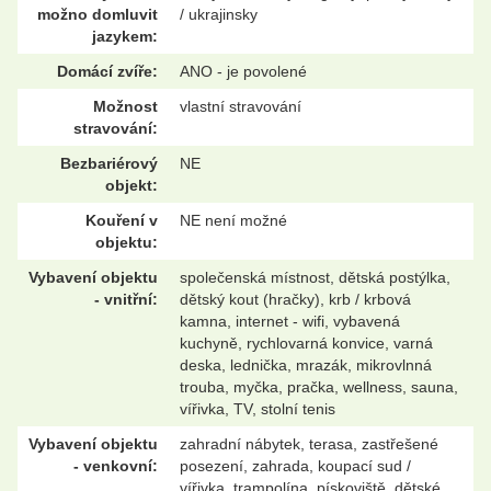
možno domluvit
/ ukrajinsky
jazykem:
Domácí zvíře:
ANO - je povolené
Možnost
vlastní stravování
stravování:
Bezbariérový
NE
objekt:
Kouření v
NE není možné
objektu:
Vybavení objektu
společenská místnost, dětská postýlka,
- vnitřní:
dětský kout (hračky), krb / krbová
kamna, internet - wifi, vybavená
kuchyně, rychlovarná konvice, varná
deska, lednička, mrazák, mikrovlnná
trouba, myčka, pračka, wellness, sauna,
vířivka, TV, stolní tenis
Vybavení objektu
zahradní nábytek, terasa, zastřešené
- venkovní:
posezení, zahrada, koupací sud /
vířivka, trampolína, pískoviště, dětské