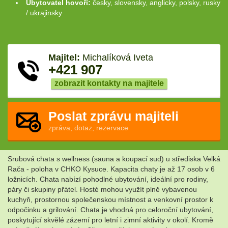
Ubytovatel hovoří:
česky, slovensky, anglicky, polsky, rusky
/ ukrajinsky
Majitel:
Michalíková Iveta
+421 907
zobrazit kontakty na majitele
Poslat zprávu majiteli
zpráva, dotaz, rezervace
Srubová chata s wellness (sauna a koupací sud) u střediska Velká
Rača - poloha v CHKO Kysuce. Kapacita chaty je až 17 osob v 6
ložnicích. Chata nabízí pohodlné ubytování, ideální pro rodiny,
páry či skupiny přátel. Hosté mohou využít plně vybavenou
kuchyň, prostornou společenskou místnost a venkovní prostor k
odpočinku a grilování. Chata je vhodná pro celoroční ubytování,
poskytující skvělé zázemí pro letní i zimní aktivity v okolí. Kromě