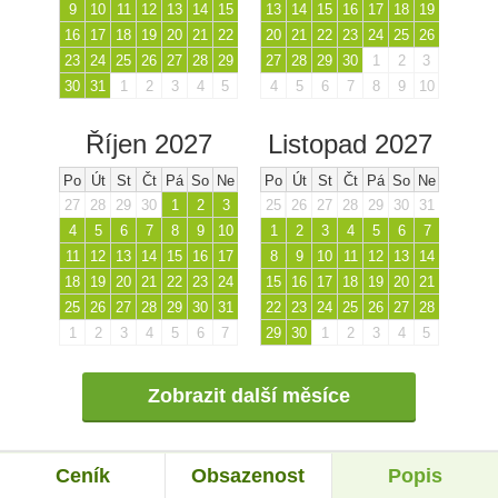
9
10
11
12
13
14
15
13
14
15
16
17
18
19
16
17
18
19
20
21
22
20
21
22
23
24
25
26
23
24
25
26
27
28
29
27
28
29
30
1
2
3
30
31
1
2
3
4
5
4
5
6
7
8
9
10
Říjen 2027
Listopad 2027
Po
Út
St
Čt
Pá
So
Ne
Po
Út
St
Čt
Pá
So
Ne
27
28
29
30
1
2
3
25
26
27
28
29
30
31
4
5
6
7
8
9
10
1
2
3
4
5
6
7
11
12
13
14
15
16
17
8
9
10
11
12
13
14
18
19
20
21
22
23
24
15
16
17
18
19
20
21
25
26
27
28
29
30
31
22
23
24
25
26
27
28
1
2
3
4
5
6
7
29
30
1
2
3
4
5
Zobrazit další měsíce
Ceník
Obsazenost
Popis