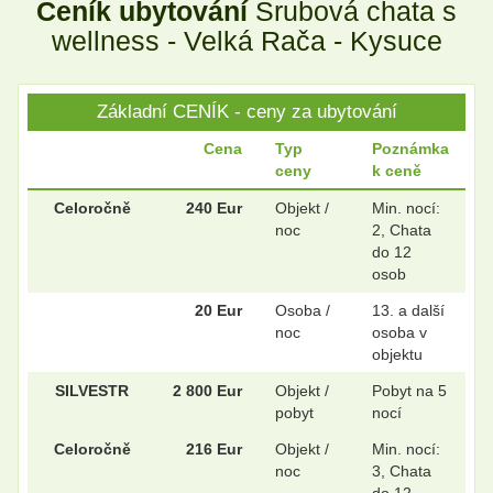
Ceník ubytování
Srubová chata s
.
.
wellness - Velká Rača - Kysuce
Základní CENÍK - ceny za ubytování
.
.
Cena
Typ
Poznámka
ceny
k ceně
.
.
Celoročně
240 Eur
Objekt /
Min. nocí:
noc
2, Chata
do 12
osob
20 Eur
Osoba /
13. a další
noc
osoba v
objektu
SILVESTR
2 800 Eur
Objekt /
Pobyt na 5
pobyt
nocí
Celoročně
216 Eur
Objekt /
Min. nocí:
noc
3, Chata
do 12