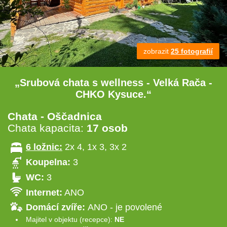
zobrazit
25 fotografií
„Srubová chata s wellness - Velká Rača -
CHKO Kysuce.“
Chata - Oščadnica
Chata kapacita:
17 osob
6 ložnic:
2x 4, 1x 3, 3x 2
Koupelna:
3
WC:
3
Internet:
ANO
Domácí zvíře:
ANO - je povolené
Majitel v objektu (recepce):
NE