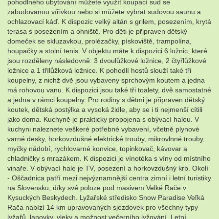
pohodlného ubytování můžete využít koupací sud se
zabudovanou vířivkou nebo si můžete vybrat sudovou saunu a
ochlazovací káď. K dispozic velký altán s grilem, posezením, krytá
terasa s posezením a ohniště. Pro děti je připraven dětský
domeček se skluzavkou, prolézačky, pískoviště, trampolína,
houpačky a stolní tenis. V objektu máte k dispozici 6 ložnic, které
jsou rozděleny následovně: 3 dvoulůžkové ložnice, 2 čtyřlůžkové
ložnice a 1 třílůžková ložnice. K pohodlí hostů slouží také tři
koupelny, z nichž dvě jsou vybaveny sprchovým koutem a jedna
má rohovou vanu. K dispozici jsou také tři toalety, dvě samostatné
a jedna v rámci koupelny. Pro rodiny s dětmi je připraven dětský
koutek, dětská postýlka a vysoká židle, aby se i ti nejmenší cítili
jako doma. Kuchyně je prakticky propojena s obývací halou. V
kuchyni naleznete veškeré potřebné vybavení, včetně plynové
varné desky, horkovzdušné elektrické trouby, mikrovlnné trouby,
myčky nádobí, rychlovarné konvice, topinkovač, kávovar a
chladničky s mrazákem. K dispozici je vínotéka s víny od místního
vinaře. V obývací hale je TV, posezení a horkovzdušný krb. Okolí
- Oščadnica patří mezi nejvýznamnější centra zimní i letní turistiky
na Slovensku, díky své poloze pod masivem Velké Rače v
Kysuckých Beskydech. Lyžařské středisko Snow Paradise Veľká
Rača nabízí 14 km upravovaných sjezdovek pro všechny typy
lyžařů, lanovky, vleky a možnost večerního lyžování. Letní