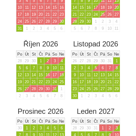
3
4
5
6
7
8
9
7
8
9
10
11
12
13
10
11
12
13
14
15
16
14
15
16
17
18
19
20
17
18
19
20
21
22
23
21
22
23
24
25
26
27
24
25
26
27
28
29
30
28
29
30
1
2
3
4
31
1
2
3
4
5
6
5
6
7
8
9
10
11
Říjen 2026
Listopad 2026
Po
Út
St
Čt
Pá
So
Ne
Po
Út
St
Čt
Pá
So
Ne
28
29
30
1
2
3
4
26
27
28
29
30
31
1
5
6
7
8
9
10
11
2
3
4
5
6
7
8
12
13
14
15
16
17
18
9
10
11
12
13
14
15
19
20
21
22
23
24
25
16
17
18
19
20
21
22
26
27
28
29
30
31
1
23
24
25
26
27
28
29
2
3
4
5
6
7
8
30
1
2
3
4
5
6
Prosinec 2026
Leden 2027
Po
Út
St
Čt
Pá
So
Ne
Po
Út
St
Čt
Pá
So
Ne
30
1
2
3
4
5
6
28
29
30
31
1
2
3
7
8
9
10
11
12
13
4
5
6
7
8
9
10