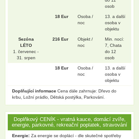
osob
18 Eur
Osoba /
13. a další
noc
osoba v
objektu
Sezóna
216 Eur
Objekt /
Min. nocí:
LÉTO
noc
7, Chata
1. červenec -
do 12
31. srpen
osob
18 Eur
Osoba /
13. a další
noc
osoba v
objektu
Doplňující informace
Cena dále zahrnuje: Dřevo do
krbu, Ložní prádlo, Dětská postýlka, Parkování.
Doplňkový CENÍK - vratná kauce, domácí zvíře,
energie, parkovné, rekreační poplatek, stravování
Energie:
Za energie se doplácí - dle skutečné spotřeby