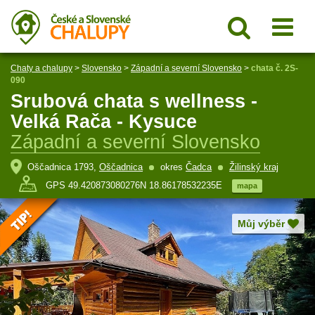
Chaty a chalupy
>
Slovensko
>
Západní a severní Slovensko
>
chata č. 2S-
090
Srubová chata s wellness -
Velká Rača - Kysuce
Západní a severní Slovensko
Oščadnica 1793,
Oščadnica
okres
Čadca
Žilinský kraj
GPS 49.420873080276N 18.86178532235E
mapa
Můj výběr