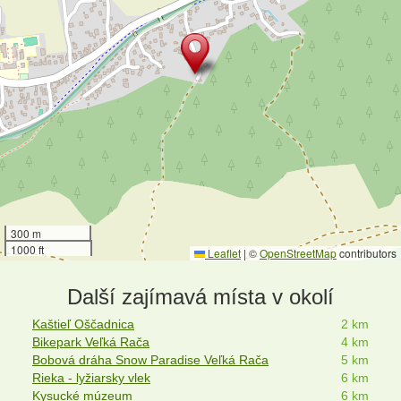
300 m
1000 ft
Leaflet
|
©
OpenStreetMap
contributors
Další zajímavá místa v okolí
Kaštieľ Oščadnica
2 km
Bikepark Veľká Rača
4 km
Bobová dráha Snow Paradise Veľká Rača
5 km
Rieka - lyžiarsky vlek
6 km
Kysucké múzeum
6 km