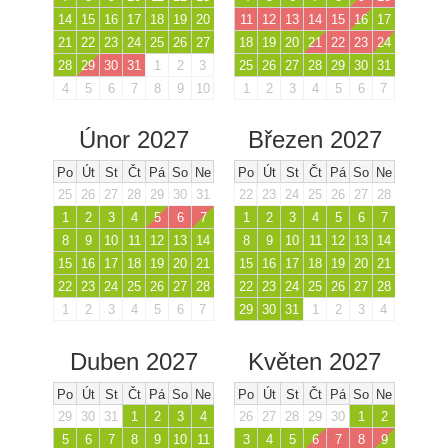
14
15
16
17
18
19
20
11
12
13
14
15
16
17
21
22
23
24
25
26
27
18
19
20
21
22
23
24
28
29
30
31
1
2
3
25
26
27
28
29
30
31
4
5
6
7
8
9
10
1
2
3
4
5
6
7
Únor 2027
Březen 2027
Po
Út
St
Čt
Pá
So
Ne
Po
Út
St
Čt
Pá
So
Ne
25
26
27
28
29
30
31
22
23
24
25
26
27
28
1
2
3
4
5
6
7
1
2
3
4
5
6
7
8
9
10
11
12
13
14
8
9
10
11
12
13
14
15
16
17
18
19
20
21
15
16
17
18
19
20
21
22
23
24
25
26
27
28
22
23
24
25
26
27
28
1
2
3
4
5
6
7
29
30
31
1
2
3
4
Duben 2027
Květen 2027
Po
Út
St
Čt
Pá
So
Ne
Po
Út
St
Čt
Pá
So
Ne
29
30
31
1
2
3
4
26
27
28
29
30
1
2
5
6
7
8
9
10
11
3
4
5
6
7
8
9