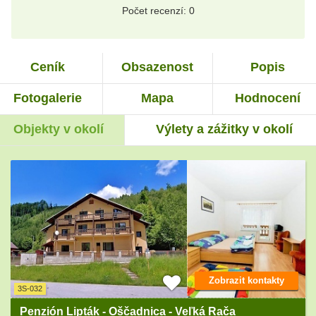
Počet recenzí: 0
Ceník
Obsazenost
Popis
Fotogalerie
Mapa
Hodnocení
Objekty v okolí
Výlety a zážitky v okolí
Zobrazit kontakty
3S-032
Penzión Lipták - Oščadnica - Veľká Rača