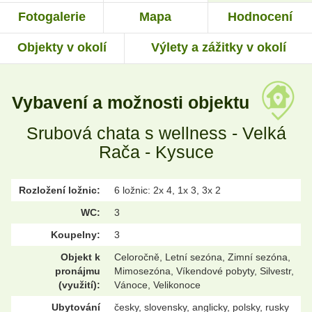
Fotogalerie
Mapa
Hodnocení
Objekty v okolí
Výlety a zážitky v okolí
Vybavení a možnosti objektu
Srubová chata s wellness - Velká
Rača - Kysuce
Rozložení ložnic:
6 ložnic: 2x 4, 1x 3, 3x 2
WC:
3
Koupelny:
3
Objekt k
Celoročně, Letní sezóna, Zimní sezóna,
pronájmu
Mimosezóna, Víkendové pobyty, Silvestr,
(využití):
Vánoce, Velikonoce
Ubytování
česky, slovensky, anglicky, polsky, rusky