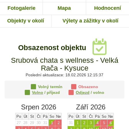
Fotogalerie
Mapa
Hodnocení
Objekty v okolí
Výlety a zážitky v okolí
Obsazenost objektu
Srubová chata s wellness - Velká
Rača - Kysuce
Poslední aktualizace: 18.02.2026 12:15:37
Volný termín
Obsazeno
Volno
/ příjezd
Odjezd
/ volno
Srpen 2026
Září 2026
Po
Út
St
Čt
Pá
So
Ne
Po
Út
St
Čt
Pá
So
Ne
27
28
29
30
31
1
2
31
1
2
3
4
5
6