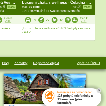
Wellness chata Beskydy - Nová Ves - Čeladná
Luxusní chata s wellness - Čeladná - Beskydy
truží
Max.
10 osob
Pstruží
mapa
mapa
dňa
114.1 km vzdušně od Svätojánska rozhľadňa
Ceník
Ceník
5x
2x
3x
ZDE
ZDE
 bazén a
„Luxusní chata s wellness - CHKO Beskydy - sauna a
vířivka“
Blog
Kontakty
Registrace objekt
Zpět na ÚVOD
Rezervace za poslední den:
128 pobytů telefonicky a
39 emailem (přes
formulář).