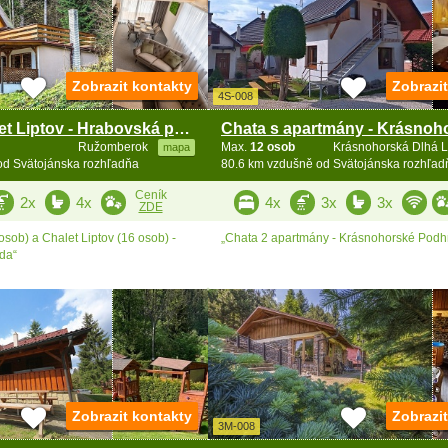
Zobrazit kontakty
Zobrazi
4S-008
Chata a Chalet Liptov - Hrabovská přehrada
Ružomberok
Max.
12 osob
Krásnohorská Dlhá 
mapa
od Svätojánska rozhľadňa
80.6 km vzdušně od Svätojánska rozhľad
Ceník
2x
4x
4x
3x
3x
ZDE
osob) a Chalet Liptov (16 osob) -
„Chata 2 apartmány - Krásnohorské Podh
da“
Zobrazit kontakty
Zobrazi
3M-008