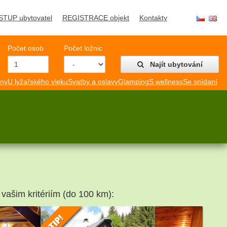
STUP ubytovatel
REGISTRACE objekt
Kontakty
Počet osob
Počet ložnic
Najít ubytování
mny
U lyžařského vleku
Svatby a oslavy
Glamping
S wellness
Se snídaní
 vašim kritériím (do 100 km):