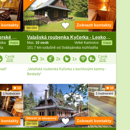
t kontakty
Zobrazit kontakty
3M-004
Chata s apartmány - Krásnohorské Podhradí
Valašská roubenka Kyčerka - Leskové - Beskydy
Lúka
Max.
10 osob
Velké Karlovice
mapa
mapa
ňa
101.7 km vzdušně od Svätojánska rozhľadňa
Ceník
Ceník
3x
2x
1x
ZDE
ZDE
radí“
„Valašská roubenka Kyčerka s kachlovými kamny -
Beskydy“
10
10
1 hodnocení
5 hodnocení
Silvestr je obsazený
t kontakty
Zobrazit kontakty
3M-009