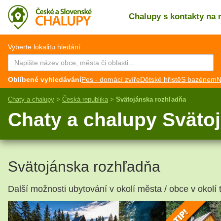
Chalupy s
kontakty na 
CZ
EN
Vyberte lokalitu hledání
Oblíbené vyhledávání
Pes - domácí zvíře
Dětské hřistě
S bazénem
N
Chaty a chalupy
>
Česká republika
>
Svätojánska rozhľadňa
Chaty a chalupy Sväto
Svätojánska rozhľadňa
Další možnosti ubytování v okolí města / obce v okolí 