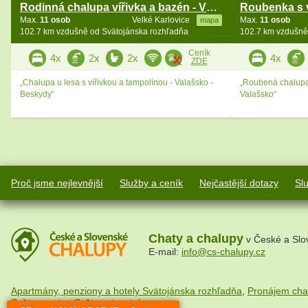
Rodinná chalupa vířivka a bazén - Vsetínská Bečva
Max.
11 osob
Velké Karlovice
Max.
11 osob
mapa
102.7 km vzdušně od Svätojánska rozhľadňa
102.7 km vzdušně
Ceník
4x
2x
2x
4x
ZDE
„Chalupa u lesa s vířivkou a tampolínou - Valašsko -
„Roubená chalupa 
Beskydy“
Valašsko“
Proč jsme nejlevnější
Služby a ceník
Nejčastější dotazy
Sl
Chaty a chalupy
v České a Slo
E-mail:
info@cs-chalupy.cz
Apartmány, penziony a hotely Svätojánska rozhľadňa
,
Pronájem cha
Svět na netu
,
Svět cestovatele