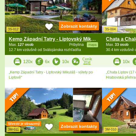
Zobrazit kontakty
3S-012
3S-004
Kemp Západní Tatry - Liptovský Mikuláš - Liptov
Max.
127 osob
Pribylina
Max.
33 osob
mapa
12.7 km vzdušně od Svätojánska rozhľadňa
30.4 km vzdušně 
Ceník
120x
6x
10x
10x
ZDE
„Kemp Západní Tatry - Liptovský Mikuláš - výlety po
„Chata Liptov (17 
Liptově“
Hrabovská přehra
Silvestr je obsazený
Zobrazit kontakty
3M-011
3M-010