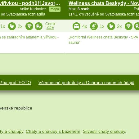
Roubenka s vířivkou - podhůří Javorníků a Beskyd
Velké Karlovice
Max.
8 osob
Ps
mapa
 od Svätojánska rozhľadňa
114.1 km vzdušně od Svätojánska rozhľa
Ceník
1x
2x
4x
1x
2x
ZDE
se zahradním altánem a vířivkou -
„Komfortní Wellness chata Beskydy - SPA
sauna“
užba profi FOTO
Všeobecné podmínky a Ochrana osobních údajů
venské republice
ty a chalupy
,
Chaty a chalupy s bazénem
,
Silvestr chaty chalupy
,