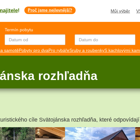
majitele
!
Proč jsme nejlevnější?
Můj výběr
V
Termín pobytu
a samotě
Pobyty pro dva
Pro rybáře
Sruby a roubenky
S kachlovými ka
jánska rozhľadňa
turistického cíle Svätojánska rozhľadňa, které odpovídají