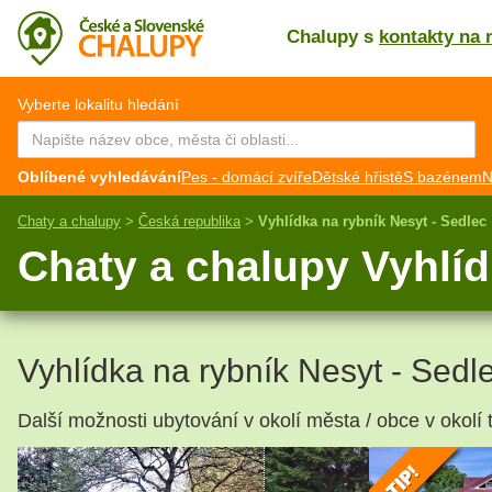
Chalupy s
kontakty na 
CZ
EN
Vyberte lokalitu hledání
Oblíbené vyhledávání
Pes - domácí zvíře
Dětské hřistě
S bazénem
N
Chaty a chalupy
>
Česká republika
>
Vyhlídka na rybník Nesyt - Sedlec
Chaty a chalupy Vyhlíd
Vyhlídka na rybník Nesyt - Sedl
Další možnosti ubytování v okolí města / obce v okolí t