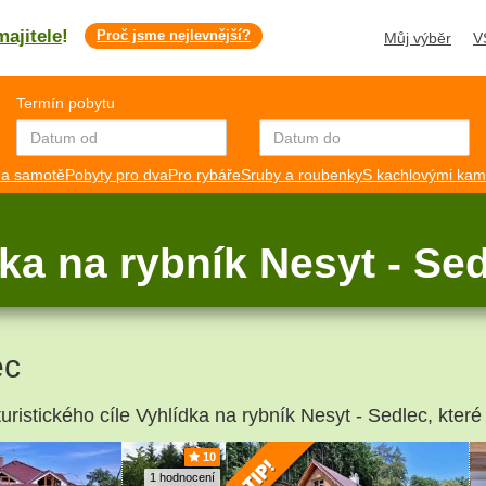
majitele
!
Proč jsme nejlevnější?
Můj výběr
V
Termín pobytu
a samotě
Pobyty pro dva
Pro rybáře
Sruby a roubenky
S kachlovými ka
ka na rybník Nesyt - Se
ec
uristického cíle Vyhlídka na rybník Nesyt - Sedlec, které
10
1 hodnocení