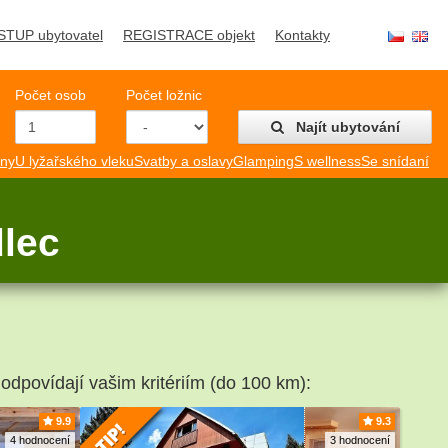
STUP ubytovatel
REGISTRACE objekt
Kontakty
Počet osob
Počet ložnic
Najít ubytování
mny
U lyžařského vleku
Svatby a oslavy
Glamping
S wellness
Se snídaní
dlec
 odpovídají vašim kritériím (do 100 km):
9.9
9.3
4 hodnocení
3 hodnocení