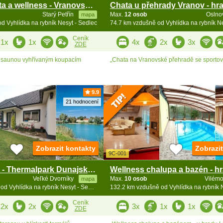
Srubová chata a wellness - Vranovská přehrada
Starý Petřín
Max.
12 osob
Oslno
mapa
d Vyhlídka na rybník Nesyt - Sedlec
74.7 km vzdušně od Vyhlídka na rybník Ne
Ceník
1x
1x
4x
2x
3x
ZDE
e saunou vyhřívaným koupacím
„Chata na Vranovské přehradě se sportovn
9.9
21 hodnocení
Zobrazit kontakty
Zobrazi
9C-001
Dům u jezera - Thermalpark Dunajská Streda
Veľké Dvorníky
Max.
10 osob
Vilém
mapa
111.6 km vzdušně od Vyhlídka na rybník Nesyt - Sedlec
Ceník
2x
2x
3x
1x
1x
ZDE