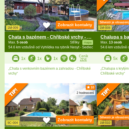
Silvestr je obsazen
Zobrazit kontakty
1M-009
1M-008
Chata s bazénem - Chřibské vrchy - Koryčany
Max.
5 osob
Střílky
Max.
13 osob
mapa
54.6 km vzdušně od Vyhlídka na rybník Nesyt - Sedlec
54.6 km vzdušně o
Ceník
1x
1x
1x
5x
ZDE
„Chata s venkovním bazénem a zahradou - Chřibské
„Chalupa s krytý
vrchy“
Chřibské vrchy“
10
2 hodnocení
Silvestr je obsazen
Zobrazit kontakty
9C-004
1M-010