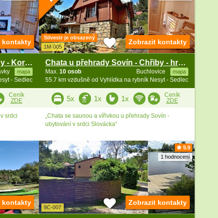
Silvestr je obsazený
t kontakty
Zobrazit kontakty
1M-005
Chata Slovácko - Chřibské lesy - Koryčany
Chata u přehrady Sovín - Chřiby - hrad Buchlov
ávky
Max.
10 osob
Buchlovice
mapa
mapa
syt - Sedlec
55.7 km vzdušně od Vyhlídka na rybník Nesyt - Sedlec
Ceník
Ceník
5x
1x
1x
ZDE
ZDE
v srdci
„Chata se saunou a vířivkou u přehrady Sovín -
ubytování v srdci Slovácka“
9.9
1 hodnocení
t kontakty
Zobrazit kontakty
9C-007