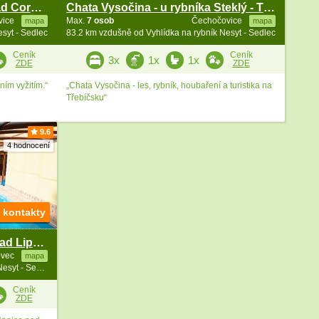
Chata u přehrady Vranov - hrad Cornštejn a Bítov
Chata Vysočina - u rybníka Steklý - Třebíč
vice
Max.
7 osob
Čechočovice
mapa
mapa
syt - Sedlec
83.2 km vzdušně od Vyhlídka na rybník Nesyt - Sedlec
Ceník
Ceník
3x
1x
1x
ZDE
ZDE
ím vyžitím.“
„Chata Vysočina - les, rybník, houbaření a turistika na
Třebíčsku“
9.6
4 hodnocení
t kontakty
Wellness chalupa a bazén - hrad Lipnice nad Sázavou
ovec
mapa
132.2 km vzdušně od Vyhlídka na rybník Nesyt - Sedlec
Ceník
ZDE