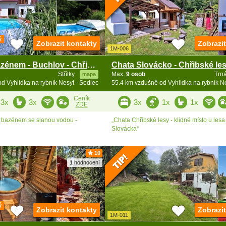
ý
Zobrazit kontakty
Zobrazi
1M-006
Chalupa s bazénem - Buchlov - Chřibské vrchy
Střílky
Max.
9 osob
Trn
mapa
d Vyhlídka na rybník Nesyt - Sedlec
55.4 km vzdušně od Vyhlídka na rybník Ne
Ceník
3x
3x
3x
1x
1x
ZDE
m bazénem se slanou vodou -
„Chata Chřibské lesy - klidné místo u lesa 
Slovácka“
10
1 hodnocení
ý
Zobrazit kontakty
Zobrazi
1M-011