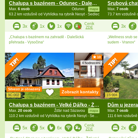
Chalupa s bazénem - Odunec - Dalešice - Vysočina
Max.
6 osob
Odunec
Max.
7 osob
mapa
63.2 km vzdušně od Vyhlídka na rybník Nesyt - Sedlec
73.7 km vzdušně o
Ceník
3x
1x
1x
3x
ZDE
„Chalupa s bazénem na zahradě - Dalešická
„Wellness srub s
přehrada - Vysočina“
sudem - Vranov“
10
4 hodnocení
Silvestr je obsazený
Zobrazit kontakty
9C-002
1S-004
Chalupa s bazénem - Velké Dářko - Žďárské vrchy
Max.
20 osob
Žďár nad Sázavou
Max.
7 osob
mapa
110.2 km vzdušně od Vyhlídka na rybník Nesyt - Sedlec
Ceník
5x
5x
6x
2x
ZDE