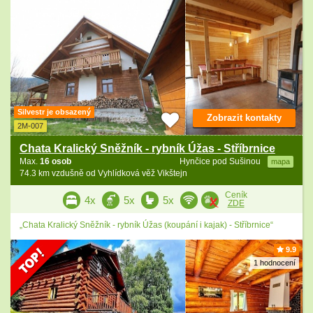
Silvestr je obsazený
Zobrazit kontakty
2M-007
Chata Kralický Sněžník - rybník Úžas - Stříbrnice
Max.
16 osob
Hynčice pod Sušinou
mapa
74.3 km vzdušně od Vyhlídková věž Vikštejn
Ceník
4x
5x
5x
ZDE
„Chata Kralický Sněžník - rybník Úžas (koupání i kajak) - Stříbrnice“
9.9
1 hodnocení