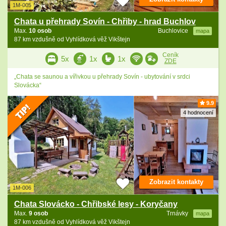
1M-005
Chata u přehrady Sovín - Chřiby - hrad Buchlov
Max.
10 osob
Buchlovice
mapa
87 km vzdušně od Vyhlídková věž Vikštejn
Ceník
5x
1x
1x
ZDE
„Chata se saunou a vířivkou u přehrady Sovín - ubytování v srdci
Slovácka“
9.9
4 hodnocení
Zobrazit kontakty
1M-006
Chata Slovácko - Chřibské lesy - Koryčany
Max.
9 osob
Trnávky
mapa
87 km vzdušně od Vyhlídková věž Vikštejn