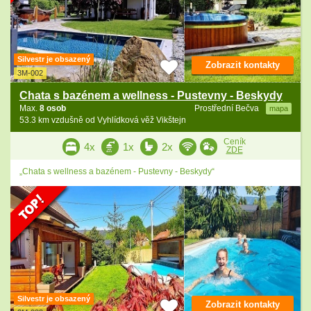
Silvestr je obsazený
Zobrazit kontakty
3M-002
Chata s bazénem a wellness - Pustevny - Beskydy
Max.
8 osob
Prostřední Bečva
mapa
53.3 km vzdušně od Vyhlídková věž Vikštejn
Ceník
4x
1x
2x
ZDE
„Chata s wellness a bazénem - Pustevny - Beskydy“
Silvestr je obsazený
Zobrazit kontakty