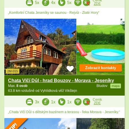
Ceník
5x
4x
5x
ZDE
„Komfortní Chata Jeseníky se saunou - Rejvíz - Zlaté Hory“
Zobrazit kontakty
2M-015
Chata Vlčí Důl - hrad Bouzov - Morava - Jeseníky
Max.
8 osob
Bludov
mapa
63.8 km vzdušně od Vyhlídková věž Vikštejn
Ceník
3x
1x
1x
ZDE
„Chata Vlčí Důl s dětským bazénem a terasou - řeka Morava - Jeseníky.“