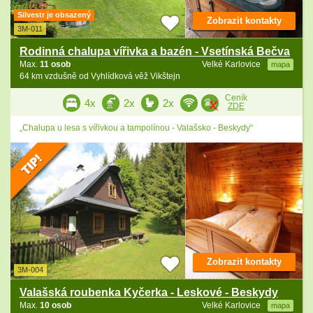
Silvestr je obsazený
Zobrazit kontakty
3M-011
Rodinná chalupa vířivka a bazén - Vsetínská Bečva
Max.
11 osob
Velké Karlovice
mapa
64 km vzdušně od Vyhlídková věž Vikštejn
Ceník
4x
2x
2x
ZDE
„Chalupa u lesa s vířivkou a tampolínou - Valašsko - Beskydy“
Zobrazit kontakty
3M-004
Valašská roubenka Kyčerka - Leskové - Beskydy
Max.
10 osob
Velké Karlovice
mapa