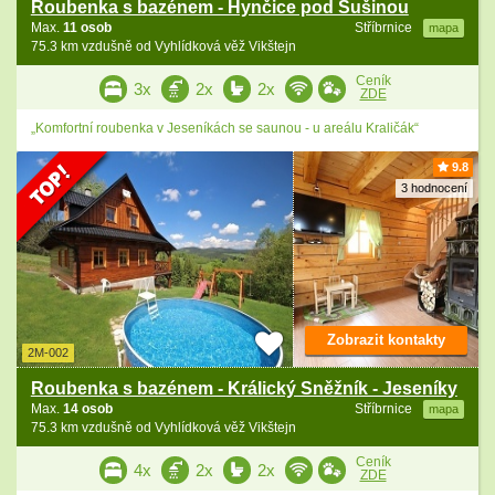
Roubenka s bazénem - Hynčice pod Sušinou
Max.
11 osob
Stříbrnice
mapa
75.3 km vzdušně od Vyhlídková věž Vikštejn
Ceník
3x
2x
2x
ZDE
„Komfortní roubenka v Jeseníkách se saunou - u areálu Kraličák“
9.8
3 hodnocení
Zobrazit kontakty
2M-002
Roubenka s bazénem - Králický Sněžník - Jeseníky
Max.
14 osob
Stříbrnice
mapa
75.3 km vzdušně od Vyhlídková věž Vikštejn
Ceník
4x
2x
2x
ZDE