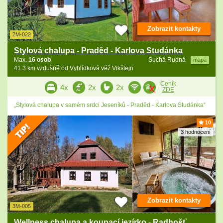
Zobrazit kontakty
2M-022
Stylová chalupa - Praděd - Karlova Studánka
Max.
16 osob
Suchá Rudná
mapa
41.3 km vzdušně od Vyhlídková věž Vikštejn
Ceník
4x
2x
2x
ZDE
„Stylová chalupa v samém srdci Jeseníků - Praděd - Karlova Studánka“
10
3 hodnocení
Zobrazit kontakty
3M-005
Wellness chalupa a koupací jezírko - Radhošť