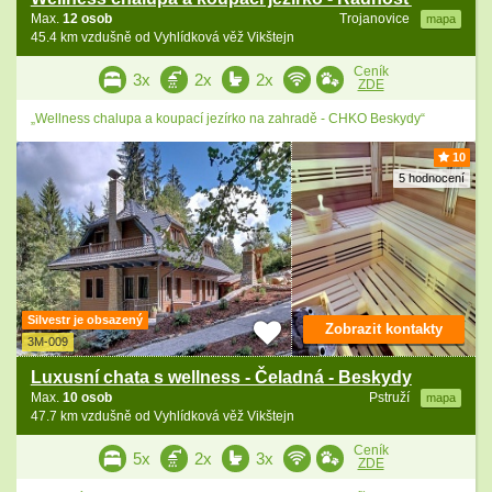
Max.
12 osob
Trojanovice
mapa
45.4 km vzdušně od Vyhlídková věž Vikštejn
Ceník
3x
2x
2x
ZDE
„Wellness chalupa a koupací jezírko na zahradě - CHKO Beskydy“
10
5 hodnocení
Silvestr je obsazený
Zobrazit kontakty
3M-009
Luxusní chata s wellness - Čeladná - Beskydy
Max.
10 osob
Pstruží
mapa
47.7 km vzdušně od Vyhlídková věž Vikštejn
Ceník
5x
2x
3x
ZDE