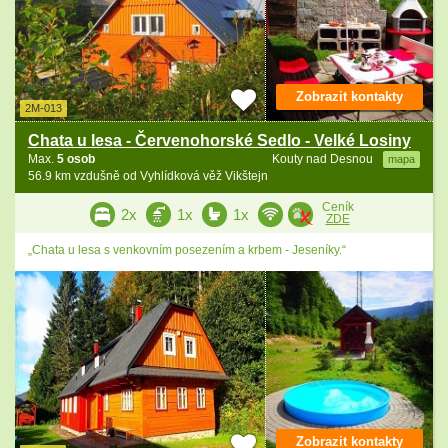
Zobrazit kontakty
2M-013
Chata u lesa - Červenohorské Sedlo - Velké Losiny
Max.
5 osob
Kouty nad Desnou
mapa
56.9 km vzdušně od Vyhlídková věž Vikštejn
Ceník
2x
1x
1x
ZDE
„Chata u lesa s venkovním posezením a krbem - Jeseníky.“
Zobrazit kontakty