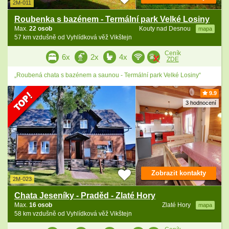
2M-011
Roubenka s bazénem - Termální park Velké Losiny
Max.
22 osob
Kouty nad Desnou
mapa
57 km vzdušně od Vyhlídková věž Vikštejn
Ceník
6x
2x
4x
ZDE
„Roubená chata s bazénem a saunou - Termální park Velké Losiny“
9.9
3 hodnocení
Zobrazit kontakty
2M-023
Chata Jeseníky - Praděd - Zlaté Hory
Max.
16 osob
Zlaté Hory
mapa
58 km vzdušně od Vyhlídková věž Vikštejn