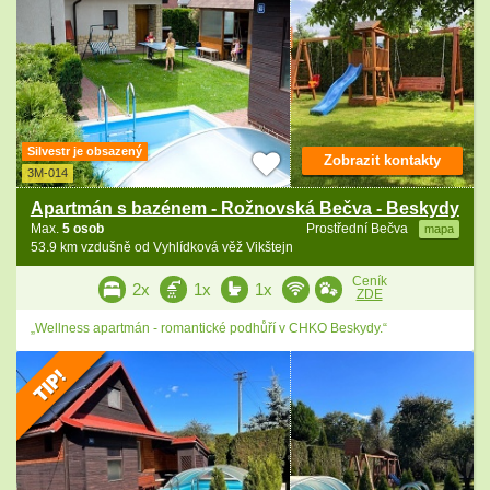
Silvestr je obsazený
Zobrazit kontakty
3M-014
Apartmán s bazénem - Rožnovská Bečva - Beskydy
Max.
5 osob
Prostřední Bečva
mapa
53.9 km vzdušně od Vyhlídková věž Vikštejn
Ceník
2x
1x
1x
ZDE
„Wellness apartmán - romantické podhůří v CHKO Beskydy.“