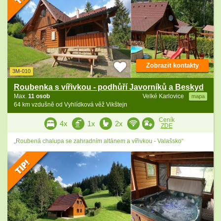
Zobrazit kontakty
3M-010
Roubenka s vířivkou - podhůří Javorníků a Beskyd
Max.
11 osob
Velké Karlovice
mapa
64 km vzdušně od Vyhlídková věž Vikštejn
Ceník
4x
1x
2x
ZDE
„Roubená chalupa se zahradním altánem a vířivkou - Valašsko“