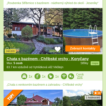
„Roubenka Stříbrnice s bazénem - nádherný výhled do okolí - Jeseníky“
Zobrazit kontakty
1M-009
Chata s bazénem - Chřibské vrchy - Koryčany
Max.
5 osob
Střílky
mapa
83.7 km vzdušně od Vyhlídková věž Vikštejn
Ceník
1x
1x
1x
ZDE
„Chata s venkovním bazénem a zahradou - Chřibské vrchy“
10
1 hodnocení