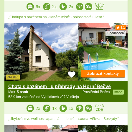
Ceník
6x
2x
2x
ZDE
„Chalupa s bazénem na klidném místě - polosamotě u lesa.“
9.1
1 hodnocení
Zobrazit kontakty
3M-013
Chata s bazénem - u přehrady na Horní Bečvě
Max.
5 osob
Prostřední Bečva
mapa
53.9 km vzdušně od Vyhlídková věž Vikštejn
Ceník
2x
1x
1x
ZDE
„Ubytování ve wellness apartmánu - bazén, sauna, vířivka - Beskydy.“