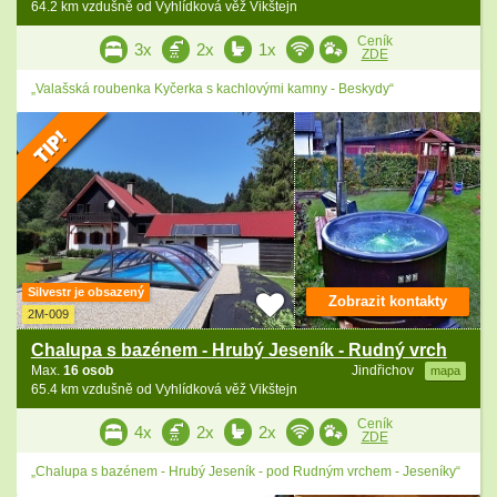
64.2 km vzdušně od Vyhlídková věž Vikštejn
Ceník
3x
2x
1x
ZDE
„Valašská roubenka Kyčerka s kachlovými kamny - Beskydy“
Silvestr je obsazený
Zobrazit kontakty
2M-009
Chalupa s bazénem - Hrubý Jeseník - Rudný vrch
Max.
16 osob
Jindřichov
mapa
65.4 km vzdušně od Vyhlídková věž Vikštejn
Ceník
4x
2x
2x
ZDE
„Chalupa s bazénem - Hrubý Jeseník - pod Rudným vrchem - Jeseníky“