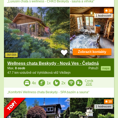
„Luxusní chata s wellness - CHKO Beskydy - sauna a vířivka“
10
1 hodnocení
Zobrazit kontakty
3M-008
Wellness chata Beskydy - Nová Ves - Čeladná
Max.
8 osob
Pstruží
mapa
47.7 km vzdušně od Vyhlídková věž Vikštejn
Ceník
4x
1x
2x
ZDE
„Komfortní Wellness chata Beskydy - SPA bazén a sauna“
10
1 hodnocení