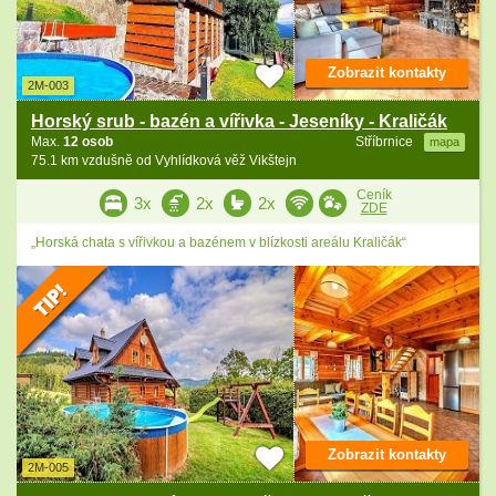
Zobrazit kontakty
2M-003
Horský srub - bazén a vířivka - Jeseníky - Kraličák
Max.
12 osob
Stříbrnice
mapa
75.1 km vzdušně od Vyhlídková věž Vikštejn
Ceník
3x
2x
2x
ZDE
„Horská chata s vířivkou a bazénem v blízkosti areálu Kraličák“
Zobrazit kontakty
2M-005