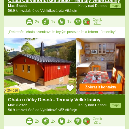
Chata Červenohorské Sedlo - Termály Velké Losiny
Max.
5 osob
Kouty nad Desnou
mapa
56.9 km vzdušně od Vyhlídková věž Vikštejn
Ceník
2x
1x
1x
ZDE
„Rekreační chata s venkovním krytým posezením a krbem - Jeseníky.“
Zobrazit kontakty
2M-016
Chata u říčky Desná - Termály Velké losiny
Max.
8 osob
Kouty nad Desnou
mapa
56.9 km vzdušně od Vyhlídková věž Vikštejn
Ceník
2x
1x
1x
ZDE