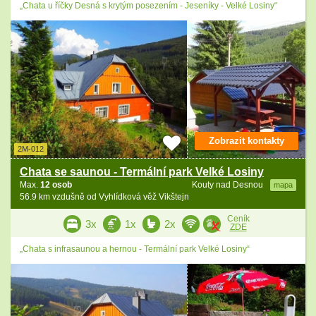
„Chata u říčky Desná s krytým posezením - Jeseníky - Velké Losiny“
Zobrazit kontakty
2M-012
Chata se saunou - Termální park Velké Losiny
Max.
12 osob
Kouty nad Desnou
mapa
56.9 km vzdušně od Vyhlídková věž Vikštejn
Ceník
3x
1x
2x
ZDE
„Chata s infrasaunou a hernou - Termální park Velké Losiny“