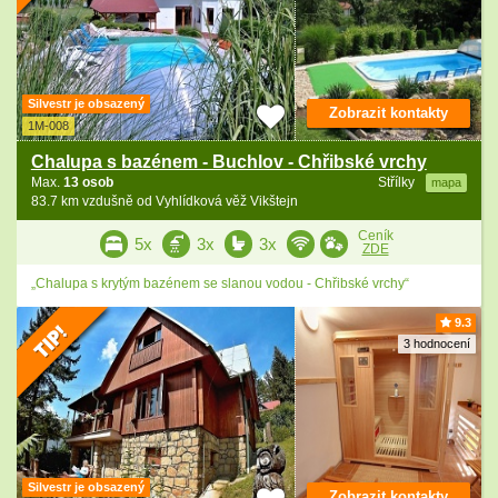
Silvestr je obsazený
Zobrazit kontakty
1M-008
Chalupa s bazénem - Buchlov - Chřibské vrchy
Max.
13 osob
Střílky
mapa
83.7 km vzdušně od Vyhlídková věž Vikštejn
Ceník
5x
3x
3x
ZDE
„Chalupa s krytým bazénem se slanou vodou - Chřibské vrchy“
9.3
3 hodnocení
Silvestr je obsazený
Zobrazit kontakty