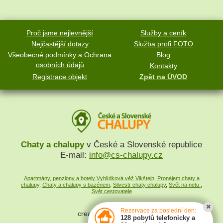
Proč jsme nejlevnější
Služby a ceník
Nejčastější dotazy
Služba profi FOTO
Všeobecné podmínky a Ochrana
Blog
osobních údajů
Kontakty
Registrace objekt
Zpět na ÚVOD
Chaty a chalupy
v České a Slovenské republice
E-mail:
info@cs-chalupy.cz
Apartmány, penziony a hotely Vyhlídková věž Vikštejn
,
Pronájem chaty a
chalupy
,
Chaty a chalupy s bazénem
,
Silvestr chaty chalupy
,
Svět na netu
,
Svět cestovatele
Rezervace za poslední den:
created by
SYMPACT
128 pobytů telefonicky a