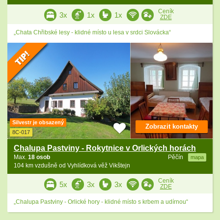
Ceník
3x
1x
1x
ZDE
„Chata Chřibské lesy - klidné místo u lesa v srdci Slovácka“
Silvestr je obsazený
Zobrazit kontakty
8C-017
Chalupa Pastviny - Rokytnice v Orlických horách
Max.
18 osob
Pěčín
mapa
104 km vzdušně od Vyhlídková věž Vikštejn
Ceník
5x
3x
3x
ZDE
„Chalupa Pastviny - Orlické hory - klidné místo s krbem a udírnou“