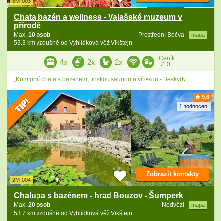
3M-003
Chata bazén a wellness - Valašské muzeum v
přírodě
Max.
10 osob
Prostřední Bečva
mapa
53.3 km vzdušně od Vyhlídková věž Vikštejn
Ceník
4x
2x
2x
ZDE
„Komforní chata s bazénem, finskou saunou a vířivkou - Beskydy“
9.6
1 hodnocení
Zobrazit kontakty
2M-004
Chalupa s bazénem - hrad Bouzov - Šumperk
Max.
20 osob
Nedvězí
mapa
53.7 km vzdušně od Vyhlídková věž Vikštejn