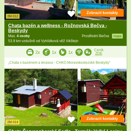
Zobrazit kontakty
3M-012
Chata bazén a wellness - Rožnovská Bečva -
Beskydy
Max.
4 osoby
Prostřední Bečva
mapa
53.9 km vzdušně od Vyhlídková věž Vikštejn
Ceník
2x
1x
1x
ZDE
„Chata s bazénem a terasou - CHKO Moravskoslezské Beskydy“
Zobrazit kontakty
2M-014