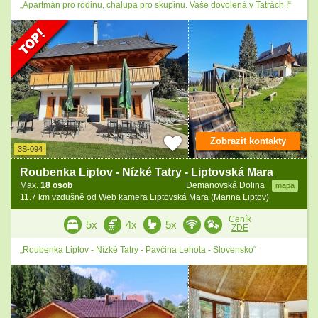
„Apartmán pro rodinu, chalupa pro skupinu. Vaše dovolená v Tatrách !“
Zobrazit kontakty
3S-094
Roubenka Liptov - Nízké Tatry - Liptovská Mara
Max.
18 osob
Demänovská Dolina
mapa
11.7 km vzdušně od Web kamera Liptovská Mara (Marina Liptov)
Ceník
5x
4x
5x
ZDE
„Roubenka Liptov - Nízké Tatry - Pavčina Lehota - Slovensko“