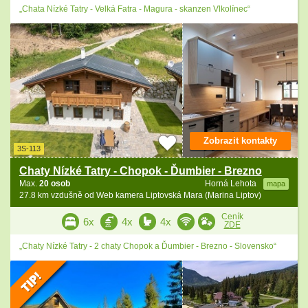
„Chata Nízké Tatry - Velká Fatra - Magura - skanzen Vlkolínec“
Zobrazit kontakty
3S-113
Chaty Nízké Tatry - Chopok - Ďumbier - Brezno
Max.
20 osob
Horná Lehota
mapa
27.8 km vzdušně od Web kamera Liptovská Mara (Marina Liptov)
Ceník
6x
4x
4x
ZDE
„Chaty Nízké Tatry - 2 chaty Chopok a Ďumbier - Brezno - Slovensko“