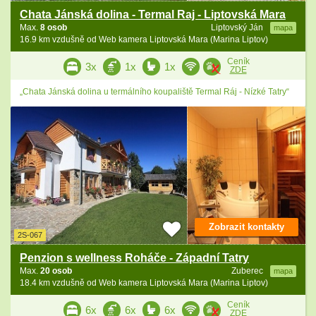
Chata Jánská dolina - Termal Raj - Liptovská Mara
Max.
8 osob
Liptovský Ján
mapa
16.9 km vzdušně od Web kamera Liptovská Mara (Marina Liptov)
Ceník
3x
1x
1x
ZDE
„Chata Jánská dolina u termálního koupaliště Termal Ráj - Nízké Tatry“
Zobrazit kontakty
2S-067
Penzion s wellness Roháče - Západní Tatry
Max.
20 osob
Zuberec
mapa
18.4 km vzdušně od Web kamera Liptovská Mara (Marina Liptov)
Ceník
6x
6x
6x
ZDE