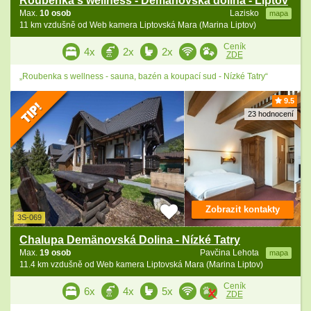
Roubenka s wellness - Demanovská dolina - Liptov
Max.
10 osob
Lazisko
mapa
11 km vzdušně od Web kamera Liptovská Mara (Marina Liptov)
Ceník
4x
2x
2x
ZDE
„Roubenka s wellness - sauna, bazén a koupací sud - Nízké Tatry“
9.5
23 hodnocení
Zobrazit kontakty
3S-069
Chalupa Demänovská Dolina - Nízké Tatry
Max.
19 osob
Pavčina Lehota
mapa
11.4 km vzdušně od Web kamera Liptovská Mara (Marina Liptov)
Ceník
6x
4x
5x
ZDE