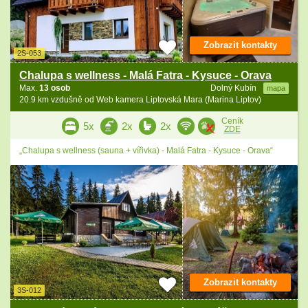
Zobrazit kontakty
2S-053
Chalupa s wellness - Malá Fatra - Kysuce - Orava
Max.
13 osob
Dolný Kubín
mapa
20.9 km vzdušně od Web kamera Liptovská Mara (Marina Liptov)
Ceník
5x
2x
2x
ZDE
„Chalupa s wellness (sauna + vířivka) - Malá Fatra - Kysuce - Orava“
Zobrazit kontakty
3S-012