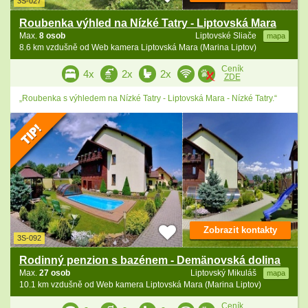
3S-027
Roubenka výhled na Nízké Tatry - Liptovská Mara
Max.
8 osob
Liptovské Sliače
mapa
8.6 km vzdušně od Web kamera Liptovská Mara (Marina Liptov)
Ceník
4x
2x
2x
ZDE
„Roubenka s výhledem na Nízké Tatry - Liptovská Mara - Nízké Tatry.“
Zobrazit kontakty
3S-092
Rodinný penzion s bazénem - Demänovská dolina
Max.
27 osob
Liptovský Mikuláš
mapa
10.1 km vzdušně od Web kamera Liptovská Mara (Marina Liptov)
Ceník