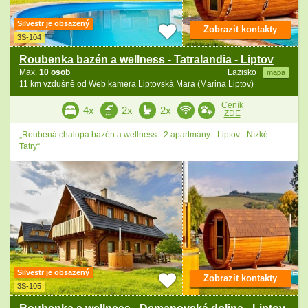
Silvestr je obsazený
Zobrazit kontakty
3S-104
Roubenka bazén a wellness - Tatralandia - Liptov
Max.
10 osob
Lazisko
mapa
11 km vzdušně od Web kamera Liptovská Mara (Marina Liptov)
Ceník
4x
2x
2x
ZDE
„Roubená chalupa bazén a wellness - 2 apartmány - Liptov - Nízké
Tatry“
Silvestr je obsazený
Zobrazit kontakty
3S-105