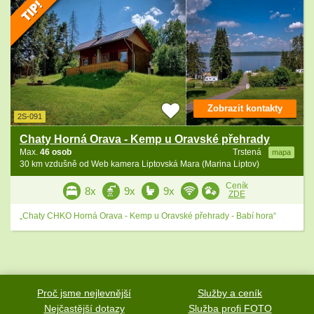
Zobrazit kontakty
2S-091
Chaty Horná Orava - Kemp u Oravské přehrady
Max.
46 osob
Trstená
mapa
30 km vzdušně od Web kamera Liptovská Mara (Marina Liptov)
Ceník
8x
9x
9x
ZDE
„Chaty CHKO Horná Orava - Kemp u Oravské přehrady - Babí hora“
Proč jsme nejlevnější
Služby a ceník
Nejčastější dotazy
Služba profi FOTO