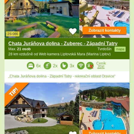
Zobrazit kontakty
2S-086
Chata Juráňova dolina - Zuberec - Západní Tatry
Max.
21 osob
Tvrdošín
mapa
28 km vzdušně od Web kamera Liptovská Mara (Marina Liptov)
Ceník
6x
2x
3x
ZDE
„Chata Juráňova dolina - Západní Tatry - rekreační oblast Oravice“
Zobrazit kontakty