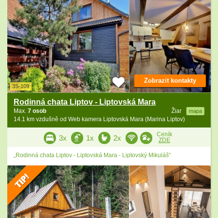
Zobrazit kontakty
3S-109
Rodinná chata Liptov - Liptovská Mara
Max.
7 osob
Žiar
mapa
14.1 km vzdušně od Web kamera Liptovská Mara (Marina Liptov)
Ceník
3x
1x
2x
ZDE
„Rodinná chata Liptov - Liptovská Mara - Liptovský Mikuláš“