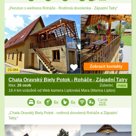
„Penzion s wellness Roháče - Rodinná dovolenka - Západní Tatry“
Zobrazit kontakty
2S-084
Chata Oravský Biely Potok - Roháče - Západní Tatry
Max.
26 osob
Zuberec
mapa
18.4 km vzdušně od Web kamera Liptovská Mara (Marina Liptov)
Ceník
6x
6x
6x
ZDE
„Chata Oravský Biely Potok - rodinná dovolená Roháče a Západní
Tatry.“