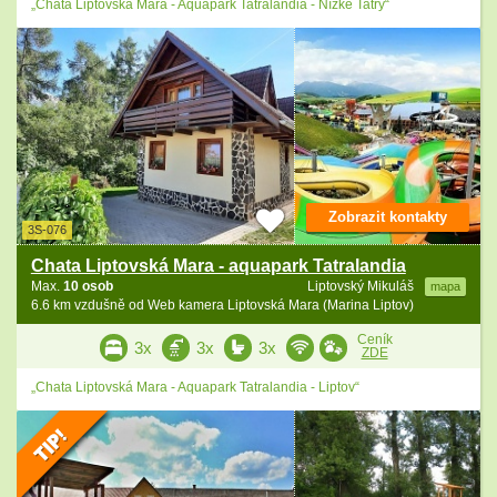
„Chata Liptovská Mara - Aquapark Tatralandia - Nízké Tatry“
Zobrazit kontakty
3S-076
Chata Liptovská Mara - aquapark Tatralandia
Max.
10 osob
Liptovský Mikuláš
mapa
6.6 km vzdušně od Web kamera Liptovská Mara (Marina Liptov)
Ceník
3x
3x
3x
ZDE
„Chata Liptovská Mara - Aquapark Tatralandia - Liptov“