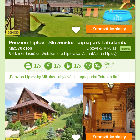
Zobrazit kontakty
3S-036
Penzion Liptov - Slovensko - aquapark Tatralandia
Max.
70 osob
Liptovský Mikuláš
mapa
8.4 km vzdušně od Web kamera Liptovská Mara (Marina Liptov)
Ceník
17x
17x
17x
ZDE
„Penzion Liptovský Mikuláš - ubytování u aquaparku Tatralandia.“
Zobrazit kontakty