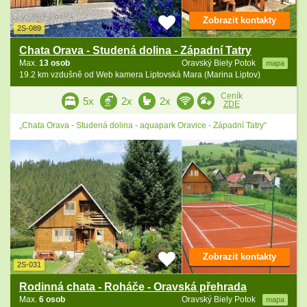
Zobrazit kontakty
2S-089
Chata Orava - Studená dolina - Západní Tatry
Max.
13 osob
Oravský Biely Potok
mapa
19.2 km vzdušně od Web kamera Liptovská Mara (Marina Liptov)
Ceník
5x
2x
2x
ZDE
„Chata Orava - Studená dolina - aquapark Oravice - Západní Tatry“
Zobrazit kontakty
2S-031
Rodinná chata - Roháče - Oravská přehrada
Max.
6 osob
Oravský Biely Potok
mapa