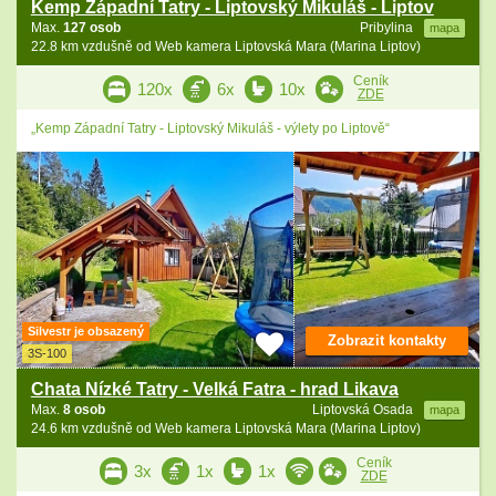
Kemp Západní Tatry - Liptovský Mikuláš - Liptov
Max.
127 osob
Pribylina
mapa
22.8 km vzdušně od Web kamera Liptovská Mara (Marina Liptov)
Ceník
120x
6x
10x
ZDE
„Kemp Západní Tatry - Liptovský Mikuláš - výlety po Liptově“
Silvestr je obsazený
Zobrazit kontakty
3S-100
Chata Nízké Tatry - Velká Fatra - hrad Likava
Max.
8 osob
Liptovská Osada
mapa
24.6 km vzdušně od Web kamera Liptovská Mara (Marina Liptov)
Ceník
3x
1x
1x
ZDE