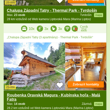
2S-055
Chalupa Západní Tatry - Thermal Park - Tvrdošín
Max.
23 osob
Tvrdošín
mapa
28 km vzdušně od Web kamera Liptovská Mara (Marina Liptov)
Ceník
10x
3x
3x
ZDE
„Chalupa Západní Tatry (3 apartmány) - Thermal Park - Tvrdošín“
Zobrazit kontakty
2S-056
Roubenka Oravská Magura - Kubínska hoľa - Malá
Fatra
Max.
14 osob
Zázrivá
mapa
28.2 km vzdušně od Web kamera Liptovská Mara (Marina Liptov)