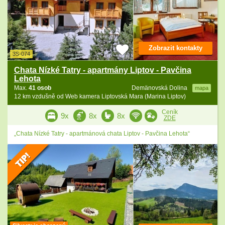
Zobrazit kontakty
3S-074
Chata Nízké Tatry - apartmány Liptov - Pavčina
Lehota
Max.
41 osob
Demänovská Dolina
mapa
12 km vzdušně od Web kamera Liptovská Mara (Marina Liptov)
Ceník
9x
8x
8x
ZDE
„Chata Nízké Tatry - apartmánová chata Liptov - Pavčina Lehota“