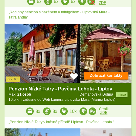
6x
6x
6x
ZDE
„Rodinný penzion s bazénem a minigolfem - Liptovská Mara -
Tatralandia“
Zobrazit kontakty
3S-072
Penzion Nízké Tatry - Pavčina Lehota - Liptov
Max.
21 osob
Demänovská Dolina
mapa
10.5 km vzdušně od Web kamera Liptovská Mara (Marina Liptov)
Ceník
8x
8x
10x
ZDE
„Penzion Nízké Tatry v krásné přírodě Liptova - Pavčina Lehota.“