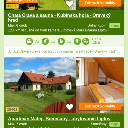
Silvestr je obsazený
Zobrazit kontakty
3S-106
Chata Orava a sauna - Kubínska hoľa - Oravský
hrad
Max.
6 osob
Dolný Kubín
mapa
12.4 km vzdušně od Web kamera Liptovská Mara (Marina Liptov)
Ceník
2x
1x
1x
ZDE
„Chata Orava - dřevěnice a sudová sauna na zahradě - Oravský hrad“
Zobrazit kontakty
2S-012
Apartmán Matej - Smrečany - ubytovanie Liptov
Max.
7 osob
Smrečany
mapa