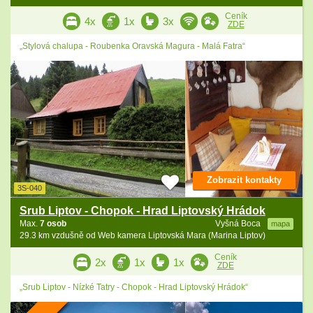
Ceník
4x
1x
3x
ZDE
„Stylová chalupa - Roubenka Oravská Magura - Malá Fatra“
Zobrazit kontakty
3S-040
Srub Liptov - Chopok - Hrad Liptovský Hrádok
Max.
7 osob
Vyšná Boca
mapa
29.3 km vzdušně od Web kamera Liptovská Mara (Marina Liptov)
Ceník
2x
1x
1x
ZDE
„Srub Liptov - Nízké Tatry - Chopok - Hrad Liptovský Hrádok“