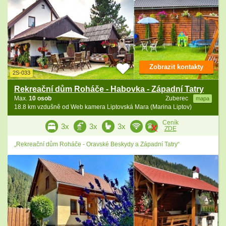
Zobrazit kontakty
2S-033
Rekreační dům Roháče - Habovka - Západní Tatry
Max.
10 osob
Zuberec
mapa
18.8 km vzdušně od Web kamera Liptovská Mara (Marina Liptov)
Ceník
3x
3x
3x
ZDE
„Rekreační dům Roháče - Oravské Beskydy a Západní Tatry“