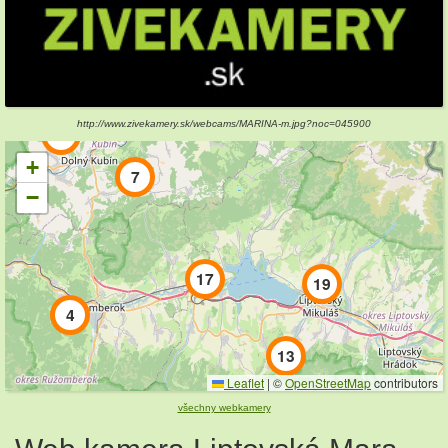
10
http://www.zivekamery.sk/webcams/MARINA-m.jpg?noc=045900
4
+
7
−
17
19
4
13
Leaflet
|
©
OpenStreetMap
contributors
všechny webkamery