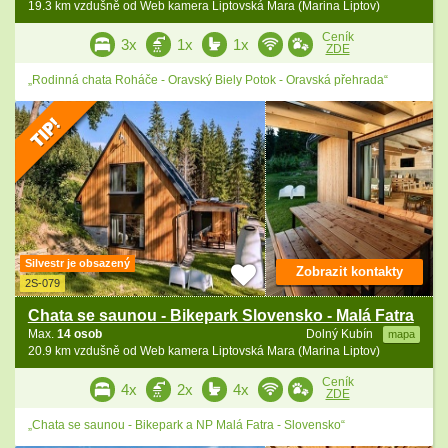
19.3 km vzdušně od Web kamera Liptovská Mara (Marina Liptov)
Ceník
3x
1x
1x
ZDE
„Rodinná chata Roháče - Oravský Biely Potok - Oravská přehrada“
Silvestr je obsazený
Zobrazit kontakty
2S-079
Chata se saunou - Bikepark Slovensko - Malá Fatra
Max.
14 osob
Dolný Kubín
mapa
20.9 km vzdušně od Web kamera Liptovská Mara (Marina Liptov)
Ceník
4x
2x
4x
ZDE
„Chata se saunou - Bikepark a NP Malá Fatra - Slovensko“