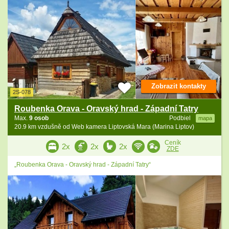
Zobrazit kontakty
2S-078
Roubenka Orava - Oravský hrad - Západní Tatry
Max.
9 osob
Podbiel
mapa
20.9 km vzdušně od Web kamera Liptovská Mara (Marina Liptov)
Ceník
2x
2x
2x
ZDE
„Roubenka Orava - Oravský hrad - Západní Tatry“