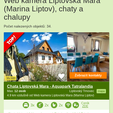
Web kamera Liptovská Mara
(Marina Liptov), chaty a
chalupy
Počet nalezených objektů: 34.
Zobrazit kontakty
3S-107
Chata Liptovská Mara - Aquapark Tatralandia
Max.
12 osob
Liptovský Trnovec
mapa
4.9 km vzdušně od Web kamera Liptovská Mara (Marina Liptov)
Ceník
3x
2x
2x
ZDE