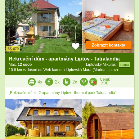
Zobrazit kontakty
3S-070
Rekreační dům - apartmány Liptov - Tatralandia
Max.
12 osob
Liptovský Mikuláš
mapa
10.8 km vzdušně od Web kamera Liptovská Mara (Marina Liptov)
Ceník
4x
2x
2x
ZDE
„Rekreační dům - 2 apartmány Liptov - thermal park Tatralandia“