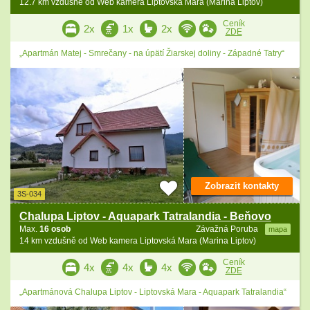
12.7 km vzdušně od Web kamera Liptovská Mara (Marina Liptov)
Ceník
2x
1x
2x
ZDE
„Apartmán Matej - Smrečany - na úpätí Žiarskej doliny - Západné Tatry“
Zobrazit kontakty
3S-034
Chalupa Liptov - Aquapark Tatralandia - Beňovo
Max.
16 osob
Závažná Poruba
mapa
14 km vzdušně od Web kamera Liptovská Mara (Marina Liptov)
Ceník
4x
4x
4x
ZDE
„Apartmánová Chalupa Liptov - Liptovská Mara - Aquapark Tatralandia“