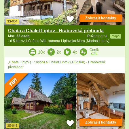
Zobrazit kontakty
3S-004
Chata a Chalet Liptov - Hrabovská přehrada
Max.
33 osob
Ružomberok
mapa
16.5 km vzdušně od Web kamera Liptovská Mara (Marina Liptov)
Ceník
10x
2x
4x
ZDE
„Chata Liptov (17 osob) a Chalet Liptov (16 osob) - Hrabovská
přehrada“
Zobrazit kontakty
3S-046