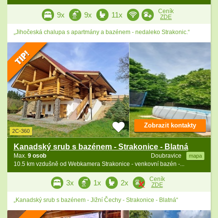
Ceník
9x
9x
11x
ZDE
„Jihočeská chalupa s apartmány a bazénem - nedaleko Strakonic.“
Zobrazit kontakty
2C-360
Kanadský srub s bazénem - Strakonice - Blatná
Max.
9 osob
Doubravice
mapa
10.5 km vzdušně od Webkamera Strakonice - venkovní bazén -...
Ceník
3x
1x
2x
ZDE
„Kanadský srub s bazénem - Jižní Čechy - Strakonice - Blatná“