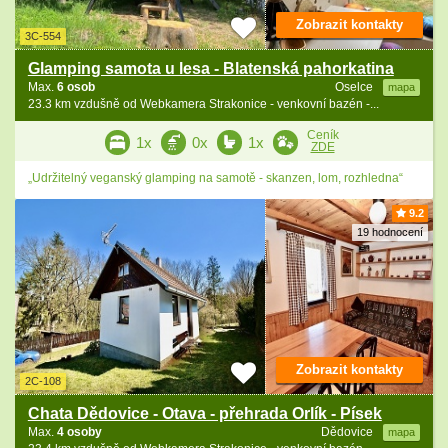
Zobrazit kontakty
3C-554
Glamping samota u lesa - Blatenská pahorkatina
Max.
6 osob
Oselce
mapa
23.3 km vzdušně od Webkamera Strakonice - venkovní bazén -...
Ceník
1x
0x
1x
ZDE
„Udržitelný veganský glamping na samotě - skanzen, lom, rozhledna“
9.2
19 hodnocení
Zobrazit kontakty
2C-108
Chata Dědovice - Otava - přehrada Orlík - Písek
Max.
4 osoby
Dědovice
mapa