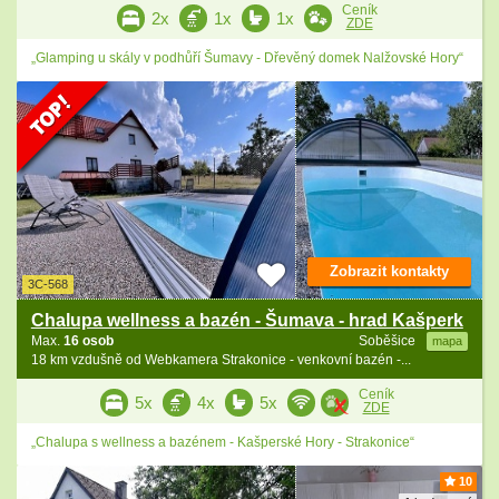
Ceník
2x
1x
1x
ZDE
„Glamping u skály v podhůří Šumavy - Dřevěný domek Nalžovské Hory“
Zobrazit kontakty
3C-568
Chalupa wellness a bazén - Šumava - hrad Kašperk
Max.
16 osob
Soběšice
mapa
18 km vzdušně od Webkamera Strakonice - venkovní bazén -...
Ceník
5x
4x
5x
ZDE
„Chalupa s wellness a bazénem - Kašperské Hory - Strakonice“
10