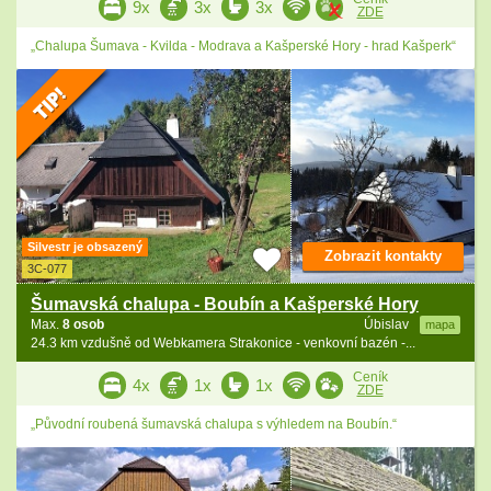
9x
3x
3x
ZDE
„Chalupa Šumava - Kvilda - Modrava a Kašperské Hory - hrad Kašperk“
Silvestr je obsazený
Zobrazit kontakty
3C-077
Šumavská chalupa - Boubín a Kašperské Hory
Max.
8 osob
Úbislav
mapa
24.3 km vzdušně od Webkamera Strakonice - venkovní bazén -...
Ceník
4x
1x
1x
ZDE
„Původní roubená šumavská chalupa s výhledem na Boubín.“