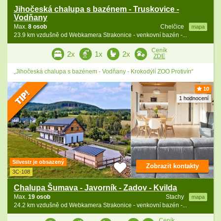
Jihočeská chalupa s bazénem - Truskovice -
Vodňany
Max.
8 osob
Chelčice
mapa
23.9 km vzdušně od Webkamera Strakonice - venkovní bazén -...
Ceník
2x
1x
2x
ZDE
„Jihočeská chalupa s bazénem - Vodňany - Krokodýlí ZOO Protivín“
10
1 hodnocení
Silvestr je obsazený
Zobrazit kontakty
3C-108
Chalupa Šumava - Javorník - Zadov - Kvilda
Max.
19 osob
Stachy
mapa
24.2 km vzdušně od Webkamera Strakonice - venkovní bazén -...
Ceník