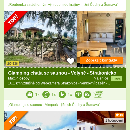
„Roubenka s nádherným výhledem do krajiny - jižní Čechy a Šumava“
Zobrazit kontakty
2C-536
Glamping chata se saunou - Volyně - Strakonicko
Max.
4 osoby
Malenice
mapa
16.1 km vzdušně od Webkamera Strakonice - venkovní bazén -...
Ceník
1x
1x
1x
ZDE
„Glamping se saunou - Vimperk - jižních Čechy a Šumava“
10
1 hodnocení