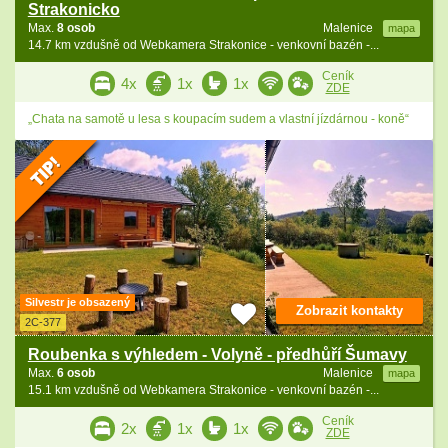
Strakonicko
Max.
8 osob
Malenice
mapa
14.7 km vzdušně od Webkamera Strakonice - venkovní bazén -...
Ceník
4x
1x
1x
ZDE
„Chata na samotě u lesa s koupacím sudem a vlastní jízdárnou - koně“
Silvestr je obsazený
Zobrazit kontakty
2C-377
Roubenka s výhledem - Volyně - předhůří Šumavy
Max.
6 osob
Malenice
mapa
15.1 km vzdušně od Webkamera Strakonice - venkovní bazén -...
Ceník
2x
1x
1x
ZDE