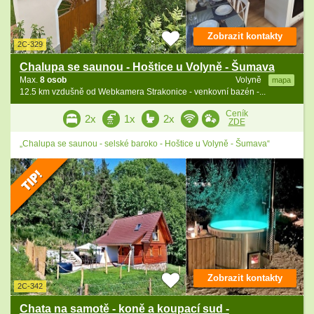
Zobrazit kontakty
2C-329
Chalupa se saunou - Hoštice u Volyně - Šumava
Max.
8 osob
Volyně
mapa
12.5 km vzdušně od Webkamera Strakonice - venkovní bazén -...
Ceník
2x
1x
2x
ZDE
„Chalupa se saunou - selské baroko - Hoštice u Volyně - Šumava“
Zobrazit kontakty
2C-342
Chata na samotě - koně a koupací sud -