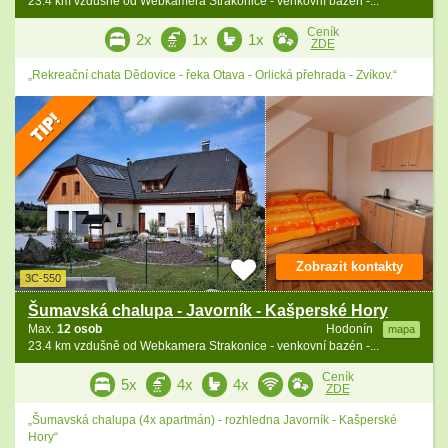
23.4 km vzdušně od Webkamera Strakonice - venkovní bazén -...
Ceník
2x
1x
1x
ZDE
„Rekreační chata Dědovice - řeka Otava - Orlická přehrada - Zvíkov.“
Zobrazit kontakty
3C-550
Šumavská chalupa - Javorník - Kašperské Hory
Max.
12 osob
Hodonín
mapa
23.4 km vzdušně od Webkamera Strakonice - venkovní bazén -...
Ceník
5x
4x
4x
ZDE
„Šumavská chalupa (4x apartmán) - rozhledna Javorník - Kašperské
Hory“