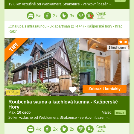
19.8 km vzdušně od Webkamera Strakonice - venkovní bazén -...
Ceník
5x
3x
3x
ZDE
„Chalupa s infrasaunou - 3x apartmán (2+4+4) - Kašperské hory - hrad
Rabí“
10
1 hodnocení
Zobrazit kontakty
3C-152
Roubenka sauna a kachlová kamna - Kašperské
Hory
Max.
10 osob
Maleč
mapa
20 km vzdušně od Webkamera Strakonice - venkovní bazén -...
Ceník
4x
2x
2x
ZDE