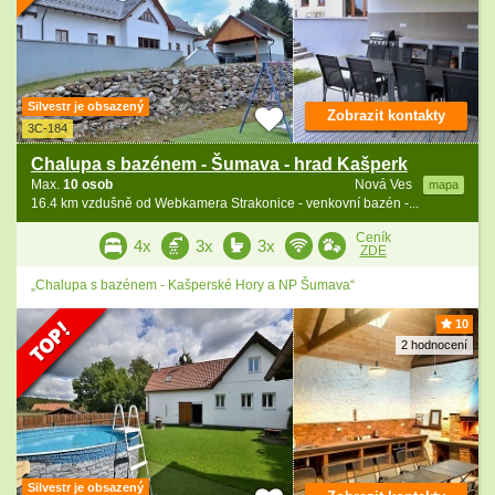
Silvestr je obsazený
Zobrazit kontakty
3C-184
Chalupa s bazénem - Šumava - hrad Kašperk
Max.
10 osob
Nová Ves
mapa
16.4 km vzdušně od Webkamera Strakonice - venkovní bazén -...
Ceník
4x
3x
3x
ZDE
„Chalupa s bazénem - Kašperské Hory a NP Šumava“
10
2 hodnocení
Silvestr je obsazený