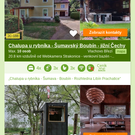
Zobrazit kontakty
2C-188
Chalupa u rybníka - Šumavský Boubín - jižní Čechy
Max.
10 osob
Vlachovo Březí
mapa
20.8 km vzdušně od Webkamera Strakonice - venkovní bazén -...
Ceník
4x
3x
3x
ZDE
„Chalupa u rybníka - Šumava - Boubín - Rozhledna Libín Prachatice“