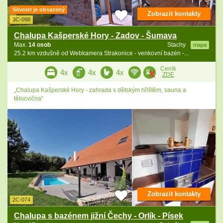
Silvestr je obsazený
Zobrazit kontakty
3C-098
Chalupa Kašperské Hory - Zadov - Šumava
Max.
14 osob
Stachy
mapa
25.2 km vzdušně od Webkamera Strakonice - venkovní bazén -...
Ceník
4x
4x
4x
ZDE
„Chalupa Kašperské Hory - zahrada s dětským hřištěm, sauna a
tělocvična“
Zobrazit kontakty
2C-074
Chalupa s bazénem jižní Čechy - Orlík - Písek