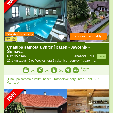
Silvestr je obsazený
Zobrazit kontakty
3C-567
Chalupa samota a vnitřní bazén - Javorník -
Šumava
Max.
15 osob
Benešova Hora
mapa
22.1 km vzdušně od Webkamera Strakonice - venkovní bazén -...
Ceník
5x
5x
5x
ZDE
„Chalupa samota a vnitřní bazén - Kašperské hory - hrad Rabí - NP
Šumava“