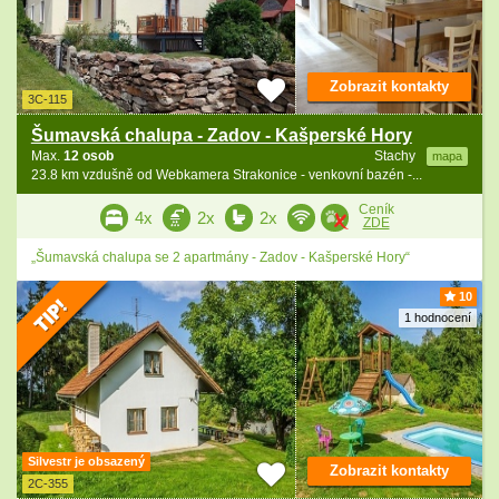
Zobrazit kontakty
3C-115
Šumavská chalupa - Zadov - Kašperské Hory
Max.
12 osob
Stachy
mapa
23.8 km vzdušně od Webkamera Strakonice - venkovní bazén -...
Ceník
4x
2x
2x
ZDE
„Šumavská chalupa se 2 apartmány - Zadov - Kašperské Hory“
10
1 hodnocení
Silvestr je obsazený
Zobrazit kontakty
2C-355