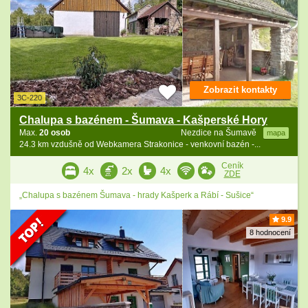
Zobrazit kontakty
3C-220
Chalupa s bazénem - Šumava - Kašperské Hory
Max.
20 osob
Nezdice na Šumavě
mapa
24.3 km vzdušně od Webkamera Strakonice - venkovní bazén -...
Ceník
4x
2x
4x
ZDE
„Chalupa s bazénem Šumava - hrady Kašperk a Rábí - Sušice“
9.9
8 hodnocení