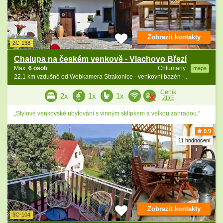
Zobrazit kontakty
2C-138
Chalupa na českém venkově - Vlachovo Březí
Max.
6 osob
Chlumany
mapa
22.1 km vzdušně od Webkamera Strakonice - venkovní bazén -...
Ceník
2x
1x
1x
ZDE
„Stylové venkovské ubytování s vinným sklípkem a velkou zahradou.“
9.9
11 hodnocení
Zobrazit kontakty
3C-104