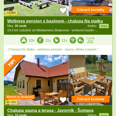
Zobrazit kontakty
2C-095
Wellness penzion s bazénem - chalupa Na statku
Max.
35 osob
Kadov
mapa
19.5 km vzdušně od Webkamera Strakonice - venkovní bazén -...
Ceník
10x
11x
11x
ZDE
„Chalupa Na Statku - wellness penzion - sauna, vířivka a bazén.“
Silvestr je obsazený
Zobrazit kontakty
3C-560
Chalupa sauna a terasa - Javorník - Šumava
Max.
10 osob
Vrbice
mapa