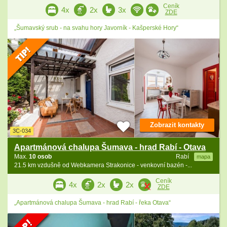
Ceník
4x
2x
3x
ZDE
„Šumavský srub - na svahu hory Javorník - Kašperské Hory“
Zobrazit kontakty
3C-034
Apartmánová chalupa Šumava - hrad Rabí - Otava
Max.
10 osob
Rabí
mapa
21.5 km vzdušně od Webkamera Strakonice - venkovní bazén -...
Ceník
4x
2x
2x
ZDE
„Apartmánová chalupa Šumava - hrad Rabí - řeka Otava“