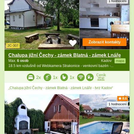
1 hodnocení
Zobrazit kontakty
2C-307
Chalupa jižní Čechy - zámek Blatná - zámek Lnáře
Max.
6 osob
Kadov
mapa
18.5 km vzdušně od Webkamera Strakonice - venkovní bazén -...
Ceník
2x
1x
1x
ZDE
„Chalupa jižní Čechy - zámek Blatná - zámek Lnáře - tvrz Kadov“
8.6
1 hodnocení