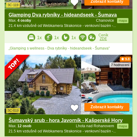
Zobrazit kontakty
3C-119
Glamping Dva rybníky - hideandseek - Šumava
Max.
4 osoby
Chanovice
mapa
21.4 km vzdušně od Webkamera Strakonice - venkovní bazén -...
Ceník
1x
1x
1x
ZDE
„Glamping s wellness - Dva rybníky - hideandseek - Šumava“
9.8
7 hodnocení
Zobrazit kontakty
3C-019
Šumavský srub - hora Javorník - Kašperské Hory
Max.
12 osob
Lhota nad Rohanovem
mapa
21.5 km vzdušně od Webkamera Strakonice - venkovní bazén -...