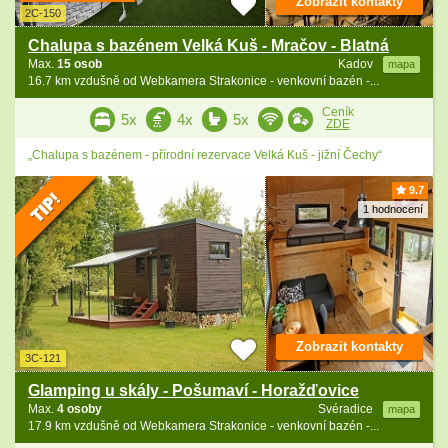
Zobrazit kontakty
2C-150
Chalupa s bazénem Velká Kuš - Mračov - Blatná
Max.
15 osob
Kadov
mapa
16.7 km vzdušně od Webkamera Strakonice - venkovní bazén -...
Ceník
5x
4x
5x
ZDE
„Chalupa s bazénem - přírodní rezervace Velká Kuš - jižní Čechy“
9.7
1 hodnocení
Zobrazit kontakty
3C-121
Glamping u skály - Pošumaví - Horažďovice
Max.
4 osoby
Svéradice
mapa
17.9 km vzdušně od Webkamera Strakonice - venkovní bazén -...