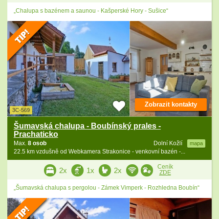
„Chalupa s bazénem a saunou - Kašperské Hory - Sušice“
Zobrazit kontakty
3C-569
Šumavská chalupa - Boubínský prales -
Prachaticko
Max.
8 osob
Dolní Kožlí
mapa
22.5 km vzdušně od Webkamera Strakonice - venkovní bazén -...
Ceník
2x
1x
2x
ZDE
„Šumavská chalupa s pergolou - Zámek Vimperk - Rozhledna Boubín“