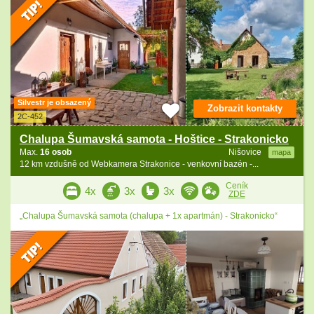
Silvestr je obsazený
Zobrazit kontakty
2C-452
Chalupa Šumavská samota - Hoštice - Strakonicko
Max.
16 osob
Nišovice
mapa
12 km vzdušně od Webkamera Strakonice - venkovní bazén -...
Ceník
4x
3x
3x
ZDE
„Chalupa Šumavská samota (chalupa + 1x apartmán) - Strakonicko“