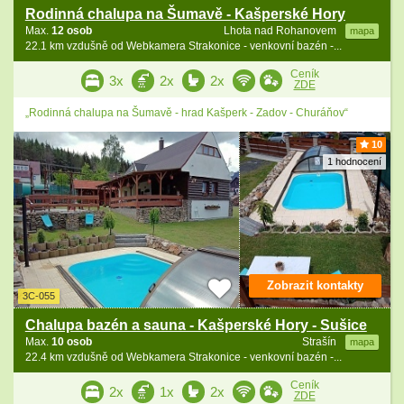
Rodinná chalupa na Šumavě - Kašperské Hory
Max.
12 osob
Lhota nad Rohanovem
mapa
22.1 km vzdušně od Webkamera Strakonice - venkovní bazén -...
Ceník
3x
2x
2x
ZDE
„Rodinná chalupa na Šumavě - hrad Kašperk - Zadov - Churáňov“
10
1 hodnocení
Zobrazit kontakty
3C-055
Chalupa bazén a sauna - Kašperské Hory - Sušice
Max.
10 osob
Strašín
mapa
22.4 km vzdušně od Webkamera Strakonice - venkovní bazén -...
Ceník
2x
1x
2x
ZDE