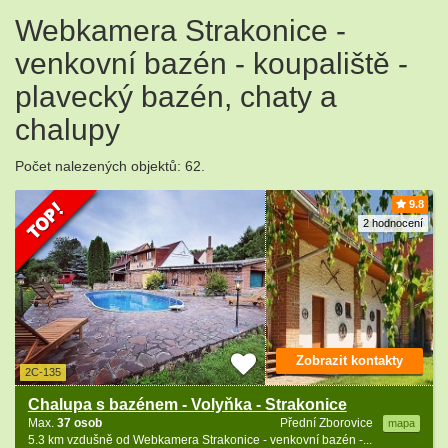
Webkamera Strakonice -
venkovní bazén - koupaliště -
plavecký bazén, chaty a
chalupy
Počet nalezených objektů: 62.
9.8
2 hodnocení
Zobrazit kontakty
2C-135
Chalupa s bazénem - Volyňka - Strakonice
Max.
37 osob
Přední Zborovice
mapa
5.3 km vzdušně od Webkamera Strakonice - venkovní bazén -...