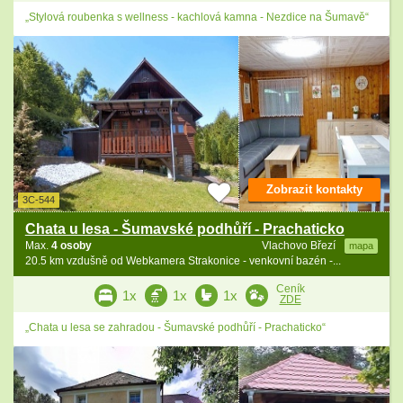
„Stylová roubenka s wellness - kachlová kamna - Nezdice na Šumavě“
Zobrazit kontakty
3C-544
Chata u lesa - Šumavské podhůří - Prachaticko
Max.
4 osoby
Vlachovo Březí
mapa
20.5 km vzdušně od Webkamera Strakonice - venkovní bazén -...
Ceník
1x
1x
1x
ZDE
„Chata u lesa se zahradou - Šumavské podhůří - Prachaticko“