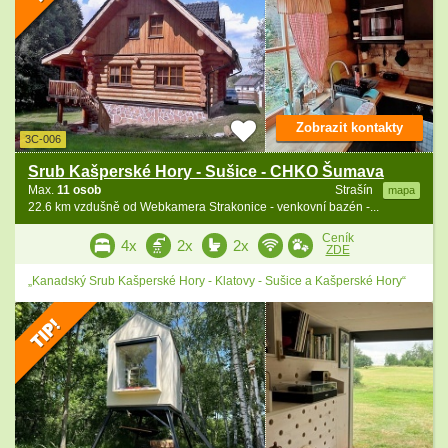
Zobrazit kontakty
3C-006
Srub Kašperské Hory - Sušice - CHKO Šumava
Max.
11 osob
Strašín
mapa
22.6 km vzdušně od Webkamera Strakonice - venkovní bazén -...
Ceník
4x
2x
2x
ZDE
„Kanadský Srub Kašperské Hory - Klatovy - Sušice a Kašperské Hory“