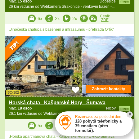
Max.
15 osob
Dobešice
mapa
26 km vzdušně od Webkamera Strakonice - venkovní bazén -...
Ceník
6x
2x
2x
ZDE
„Jihočeská chalupa s bazénem a infrasaunou - přehrada Orlík“
Zobrazit kontakty
3C-302
Horská chata - Kašperské Hory - Šumava
Max.
18 osob
Nicov
mapa
26.1 km vzdušně od Webkamera Strakonice - venkovní bazén -...
Rezervace za poslední den:
128 pobytů telefonicky a
Ceník
5x
5x
5x
39 emailem (přes
ZDE
formulář).
„Horská apartmánová chata - Kašperské Hory - CHKO Šumava“