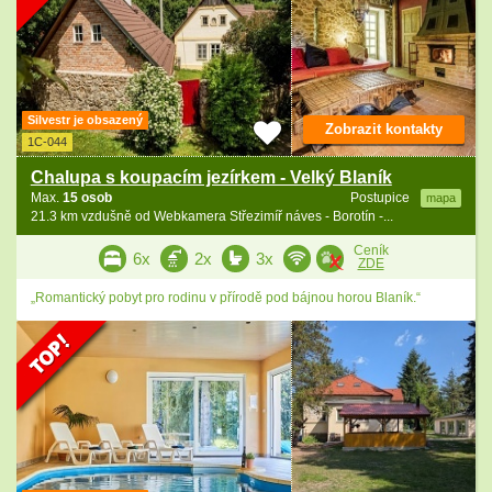
Silvestr je obsazený
Zobrazit kontakty
1C-044
Chalupa s koupacím jezírkem - Velký Blaník
Max.
15 osob
Postupice
mapa
21.3 km vzdušně od Webkamera Střezimíř náves - Borotín -...
Ceník
6x
2x
3x
ZDE
„Romantický pobyt pro rodinu v přírodě pod bájnou horou Blaník.“