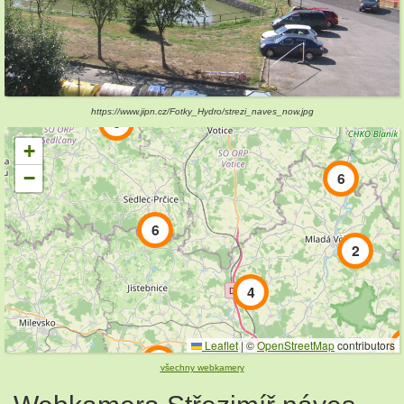
5
https://www.jipn.cz/Fotky_Hydro/strezi_naves_now.jpg
6
+
−
6
6
2
4
Leaflet
|
©
OpenStreetMap
contributors
2
všechny webkamery