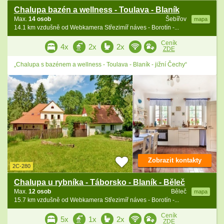
Chalupa bazén a wellness - Toulava - Blaník
Max.
14 osob
Šebířov
mapa
14.1 km vzdušně od Webkamera Střezimíř náves - Borotín -...
Ceník
4x
2x
2x
ZDE
„Chalupa s bazénem a wellness - Toulava - Blaník - jižní Čechy“
Zobrazit kontakty
2C-280
Chalupa u rybníka - Táborsko - Blaník - Běleč
Max.
12 osob
Běleč
mapa
15.7 km vzdušně od Webkamera Střezimíř náves - Borotín -...
Ceník
5x
1x
2x
ZDE