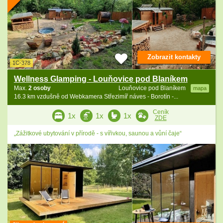
Zobrazit kontakty
1C-378
Wellness Glamping - Louňovice pod Blaníkem
Max.
2 osoby
Louňovice pod Blaníkem
mapa
16.3 km vzdušně od Webkamera Střezimíř náves - Borotín -...
Ceník
1x
1x
1x
ZDE
„Zážitkové ubytování v přírodě - s vířivkou, saunou a vůní čaje“