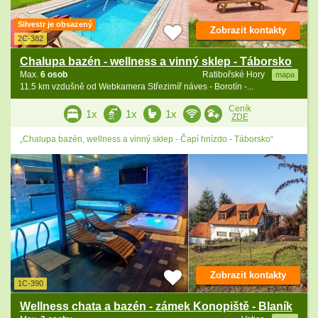
Silvestr je obsazený
Zobrazit kontakty
2C-382
Chalupa bazén - wellness a vinný sklep - Táborsko
Max.
6 osob
Ratibořské Hory
mapa
11.5 km vzdušně od Webkamera Střezimíř náves - Borotín -...
Ceník
1x
1x
1x
ZDE
„Chalupa bazén, wellness a vinný sklep - Čapí hnízdo - Táborsko“
Zobrazit kontakty
1C-390
Wellness chata a bazén - zámek Konopiště - Blaník