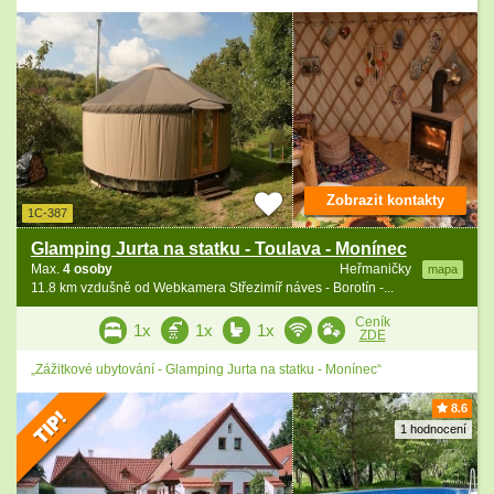
Zobrazit kontakty
1C-387
Glamping Jurta na statku - Toulava - Monínec
Max.
4 osoby
Heřmaničky
mapa
11.8 km vzdušně od Webkamera Střezimíř náves - Borotín -...
Ceník
1x
1x
1x
ZDE
„Zážitkové ubytování - Glamping Jurta na statku - Monínec“
8.6
1 hodnocení