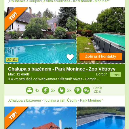
„Roubenka a koupací jezírko s wellness - Kozí hrádek - Monínec“
Zobrazit kontakty
2C-111
Chalupa s bazénem - Park Monínec - Zoo Větrovy
Max.
11 osob
Borotín
mapa
3.4 km vzdušně od Webkamera Střezimíř náves - Borotín -...
Ceník
4x
2x
2x
ZDE
„Chalupa s bazénem - Toulava a jižní Čechy - Park Monínec“