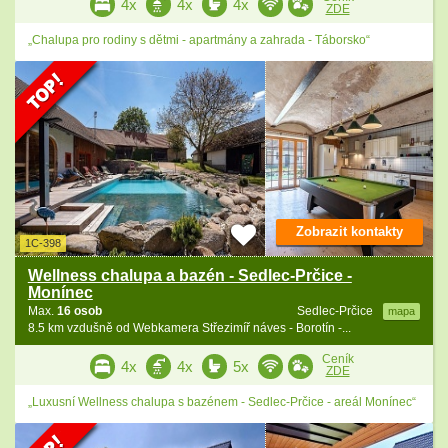
4x
4x
4x
ZDE
„Chalupa pro rodiny s dětmi - apartmány a zahrada - Táborsko“
Zobrazit kontakty
1C-398
Wellness chalupa a bazén - Sedlec-Prčice -
Monínec
Max.
16 osob
Sedlec-Prčice
mapa
8.5 km vzdušně od Webkamera Střezimíř náves - Borotín -...
Ceník
4x
4x
5x
ZDE
„Luxusní Wellness chalupa s bazénem - Sedlec-Prčice - areál Monínec“