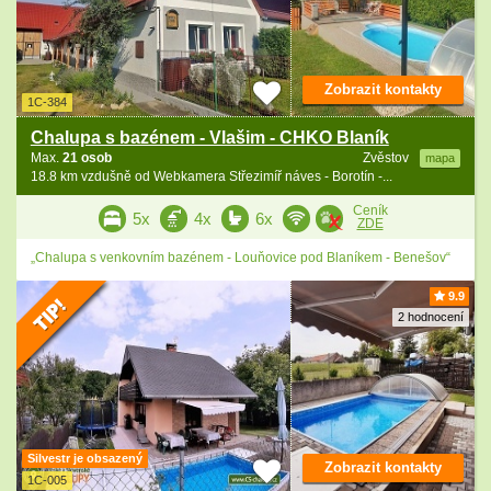
Zobrazit kontakty
1C-384
Chalupa s bazénem - Vlašim - CHKO Blaník
Max.
21 osob
Zvěstov
mapa
18.8 km vzdušně od Webkamera Střezimíř náves - Borotín -...
Ceník
5x
4x
6x
ZDE
„Chalupa s venkovním bazénem - Louňovice pod Blaníkem - Benešov“
9.9
2 hodnocení
Silvestr je obsazený
Zobrazit kontakty
1C-005