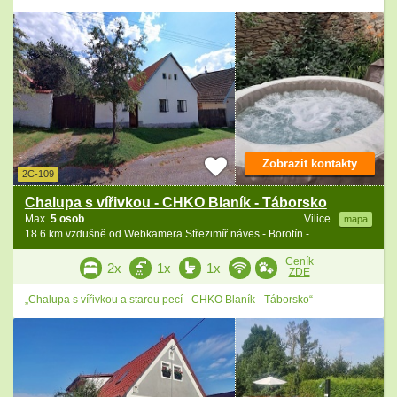
Zobrazit kontakty
2C-109
Chalupa s vířivkou - CHKO Blaník - Táborsko
Max.
5 osob
Vilice
mapa
18.6 km vzdušně od Webkamera Střezimíř náves - Borotín -...
Ceník
2x
1x
1x
ZDE
„Chalupa s vířivkou a starou pecí - CHKO Blaník - Táborsko“