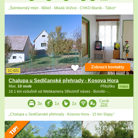
„Šelmberský mlýn - Běleč - Mladá Vožice - CHKO Blaník - Tábor“
Zobrazit kontakty
1C-021
Chalupa u Sedlčanské přehrady - Kosova Hora
Max.
10 osob
Přibýška
mapa
16.1 km vzdušně od Webkamera Střezimíř náves - Borotín -...
Ceník
3x
1x
1x
ZDE
„Chalupa u Sedlčanské přehrady - Kosova Hora - 15 km Slapy.“