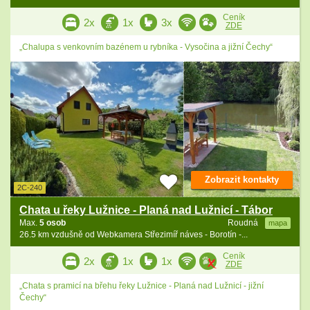
Ceník
2x
1x
3x
ZDE
„Chalupa s venkovním bazénem u rybníka - Vysočina a jižní Čechy“
Zobrazit kontakty
2C-240
Chata u řeky Lužnice - Planá nad Lužnicí - Tábor
Max.
5 osob
Roudná
mapa
26.5 km vzdušně od Webkamera Střezimíř náves - Borotín -...
Ceník
2x
1x
1x
ZDE
„Chata s pramicí na břehu řeky Lužnice - Planá nad Lužnicí - jižní
Čechy“