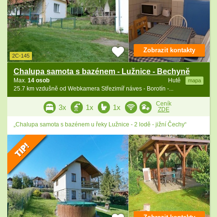
Zobrazit kontakty
2C-145
Chalupa samota s bazénem - Lužnice - Bechyně
Max.
14 osob
Hutě
mapa
25.7 km vzdušně od Webkamera Střezimíř náves - Borotín -...
Ceník
3x
1x
1x
ZDE
„Chalupa samota s bazénem u řeky Lužnice - 2 lodě - jižní Čechy“