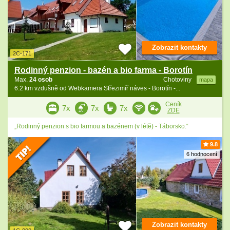
Zobrazit kontakty
2C-171
Rodinný penzion - bazén a bio farma - Borotín
Max.
24 osob
Chotoviny
mapa
6.2 km vzdušně od Webkamera Střezimíř náves - Borotín -...
Ceník
7x
7x
7x
ZDE
„Rodinný penzion s bio farmou a bazénem (v létě) - Táborsko.“
9.8
6 hodnocení
Zobrazit kontakty