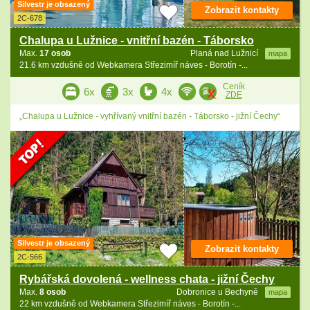
Silvestr je obsazený
Zobrazit kontakty
2C-678
Chalupa u Lužnice - vnitřní bazén - Táborsko
Max.
17 osob
Planá nad Lužnicí
mapa
21.6 km vzdušně od Webkamera Střezimíř náves - Borotín -...
Ceník
6x
3x
4x
ZDE
„Chalupa u Lužnice - vyhřívaný vnitřní bazén - Táborsko - jižní Čechy“
Silvestr je obsazený
Zobrazit kontakty
2C-566
Rybářská dovolená - wellness chata - jižní Čechy
Max.
8 osob
Dobronice u Bechyně
mapa
22 km vzdušně od Webkamera Střezimíř náves - Borotín -...