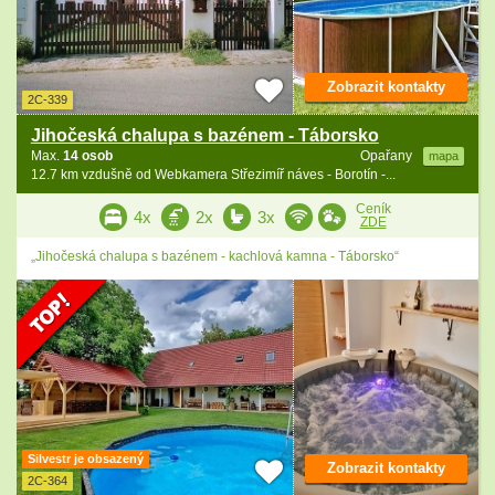
Zobrazit kontakty
2C-339
Jihočeská chalupa s bazénem - Táborsko
Max.
14 osob
Opařany
mapa
12.7 km vzdušně od Webkamera Střezimíř náves - Borotín -...
Ceník
4x
2x
3x
ZDE
„Jihočeská chalupa s bazénem - kachlová kamna - Táborsko“
Silvestr je obsazený
Zobrazit kontakty
2C-364