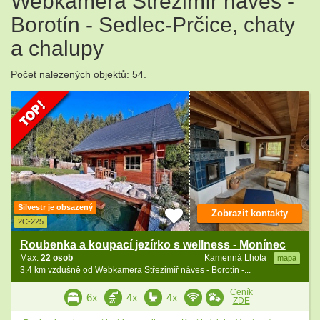
Webkamera Střezimíř náves -
Borotín - Sedlec-Prčice, chaty
a chalupy
Počet nalezených objektů: 54.
Silvestr je obsazený
Zobrazit kontakty
2C-225
Roubenka a koupací jezírko s wellness - Monínec
Max.
22 osob
Kamenná Lhota
mapa
3.4 km vzdušně od Webkamera Střezimíř náves - Borotín -...
Ceník
6x
4x
4x
ZDE