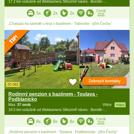
17.2 km vzdušně od Webkamera Střezimíř náves - Borotín -...
Ceník
5x
2x
2x
ZDE
„Chalupa na samotě u lesa s bazénem - Táborsko - jižní Čechy.“
Zobrazit kontakty
2C-062
Rodinný penzion s bazénem - Toulava -
Podblanicko
Max.
37 osob
Vilice
mapa
18.5 km vzdušně od Webkamera Střezimíř náves - Borotín -...
Ceník
8x
8x
8x
ZDE
„Rodinný penzion s bazénem - Toulava - Podblanicko - jižní Čechy“