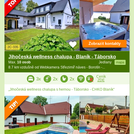
Zobrazit kontakty
2C-335
Jihočeská wellness chalupa - Blaník - Táborsko
Max.
10 osob
Jedlany
mapa
8.7 km vzdušně od Webkamera Střezimíř náves - Borotín -...
Ceník
3x
2x
2x
ZDE
„Jihočeská wellness chalupa s hernou - Táborsko - CHKO Blaník“