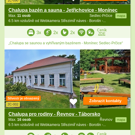
1C-090
Chalupa bazén a sauna - Jetřichovice - Monínec
Max.
11 osob
Sedlec-Prčice
mapa
6.5 km vzdušně od Webkamera Střezimíř náves - Borotín -...
Ceník
3x
2x
2x
ZDE
„Chalupa se saunou a vyhřívaným bazénem - Monínec Sedlec-Prčice“
Silvestr je obsazený
Zobrazit kontakty
2C-002
Chalupa pro rodiny - Řevnov - Táborsko
Max.
16 osob
Řevnov
mapa
6.5 km vzdušně od Webkamera Střezimíř náves - Borotín -...
Ceník