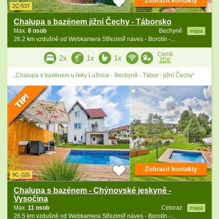
Zobrazit kontakty
2C-537
Chalupa s bazénem jižní Čechy - Táborsko
Max.
8 osob
Bechyně
mapa
26.2 km vzdušně od Webkamera Střezimíř náves - Borotín -...
Ceník
2x
1x
1x
ZDE
„Chalupa s bazénem u řeky Lužnice - Bechyně - Tábor - jižní Čechy“
Zobrazit kontakty
9C-225
Chalupa s bazénem - Chýnovské jeskyně -
Vysočina
Max.
11 osob
Cetoraz
mapa
26.5 km vzdušně od Webkamera Střezimíř náves - Borotín -...