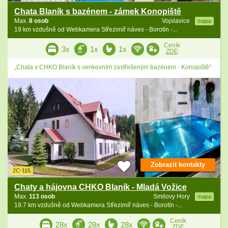
Chata Blaník s bazénem - zámek Konopiště
Max.
8 osob
Vojslavice
mapa
19 km vzdušně od Webkamera Střezimíř náves - Borotín -...
Ceník
3x
1x
1x
ZDE
„Chata v CHKO Blaník s venkovním zastřešeným bazénem - Konopiště“
Zobrazit kontakty
2C-115
Chaty a hájovna CHKO Blaník - Mladá Vožice
Max.
113 osob
Smilovy Hory
mapa
19.7 km vzdušně od Webkamera Střezimíř náves - Borotín -...
Ceník
28x
28x
28x
ZDE