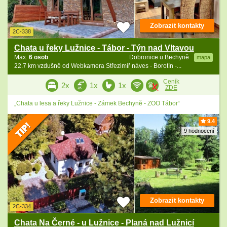
Zobrazit kontakty
2C-338
Chata u řeky Lužnice - Tábor - Týn nad Vltavou
Max.
6 osob
Dobronice u Bechyně
mapa
22.7 km vzdušně od Webkamera Střezimíř náves - Borotín -...
Ceník
2x
1x
1x
ZDE
„Chata u lesa a řeky Lužnice - Zámek Bechyně - ZOO Tábor“
9.4
9 hodnocení
Zobrazit kontakty
2C-334
Chata Na Černé - u Lužnice - Planá nad Lužnicí