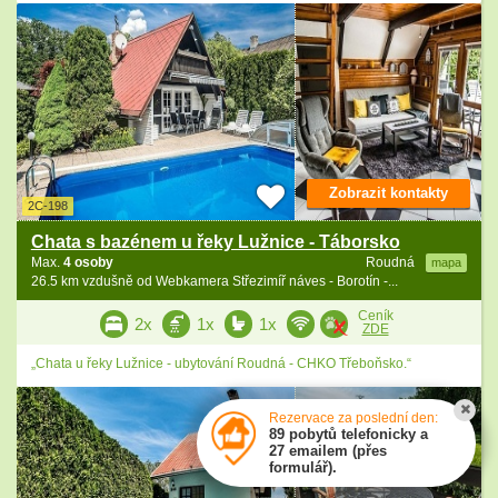
Zobrazit kontakty
2C-198
Chata s bazénem u řeky Lužnice - Táborsko
Max.
4 osoby
Roudná
mapa
26.5 km vzdušně od Webkamera Střezimíř náves - Borotín -...
Ceník
2x
1x
1x
ZDE
„Chata u řeky Lužnice - ubytování Roudná - CHKO Třeboňsko.“
Rezervace za poslední den:
89 pobytů telefonicky a
27 emailem (přes
formulář).