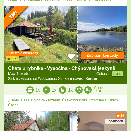
Silvestr je obsazený
Zobrazit kontakty
9C-227
Chata u rybníka - Vysočina - Chýnovská jeskyně
Max.
5 osob
Cetoraz
mapa
25 km vzdušně od Webkamera Střezimíř náves - Borotín -...
Ceník
1x
1x
1x
ZDE
„Chata u lesa a rybníka - rozhraní Českomoravské vrchoviny a jižních
Čech“
10
1 hodnocení