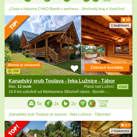
„Chaty a hájovna CHKO Blaník s wellness - Jihočeský kraj a Vysočina“
10
1 hodnocení
Silvestr je obsazený
Zobrazit kontakty
2C-208
Kanadský srub Toulava - řeka Lužnice - Tábor
Max.
12 osob
Planá nad Lužnicí
mapa
19.8 km vzdušně od Webkamera Střezimíř náves - Borotín -...
Ceník
5x
2x
2x
ZDE
„Kanadský srub Toulava se saunou - řeka Lužnice - Táborsko“
9.7
2 hodnocení