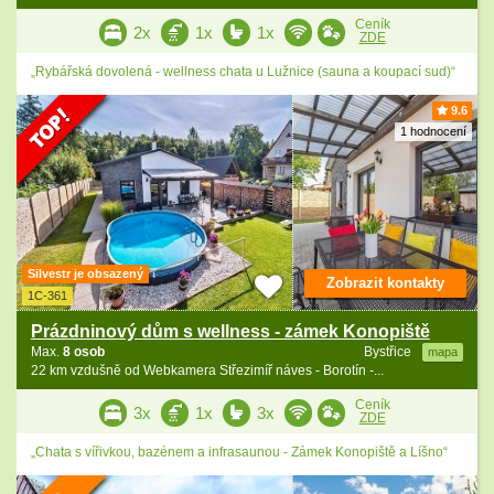
Ceník
2x
1x
1x
ZDE
„Rybářská dovolená - wellness chata u Lužnice (sauna a koupací sud)“
9.6
1 hodnocení
Silvestr je obsazený
Zobrazit kontakty
1C-361
Prázdninový dům s wellness - zámek Konopiště
Max.
8 osob
Bystřice
mapa
22 km vzdušně od Webkamera Střezimíř náves - Borotín -...
Ceník
3x
1x
3x
ZDE
„Chata s vířivkou, bazénem a infrasaunou - Zámek Konopiště a Líšno“