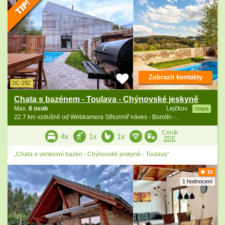
Zobrazit kontakty
2C-292
Chata s bazénem - Toulava - Chýnovské jeskyně
Max.
8 osob
Lejčkov
mapa
22.7 km vzdušně od Webkamera Střezimíř náves - Borotín -...
Ceník
4x
1x
1x
ZDE
„Chata a venkovní bazén - Chýnovské jeskyně - Toulava“
10
1 hodnocení