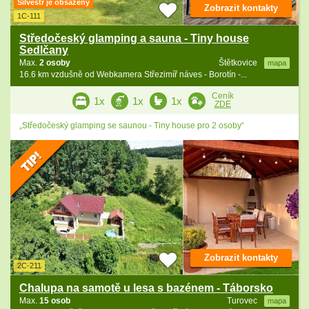
Silvestr je obsazený
Zobrazit kontakty
1C-111
Středočeský glamping a sauna - Tiny house
Sedlčany
Max.
2 osoby
Štětkovice
mapa
16.6 km vzdušně od Webkamera Střezimíř náves - Borotín -...
Ceník
1x
1x
1x
ZDE
„Středočeský glamping se saunou - Tiny house pro 2 osoby“
Zobrazit kontakty
2C-211
Chalupa na samotě u lesa s bazénem - Táborsko
Max.
15 osob
Turovec
mapa