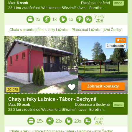
Max.
6 osob
Planá nad Lužnicí
mapa
23.1 km vzdušně od Webkamera Střezimíř náves - Borotín -...
Ceník
2x
1x
1x
ZDE
„Chata s pramicí přímo u řeky Lužnice - Planá nad Lužnicí - jižní Čechy“
9.1
1 hodnocení
Zobrazit kontakty
2C-078
Chaty u řeky Lužnice - Tábor - Bechyně
Max.
60 osob
Dobronice u Bechyně
mapa
23.2 km vzdušně od Webkamera Střezimíř náves - Borotín -...
Ceník
15x
20x
20x
ZDE
„Chaty u řeky Lužnice (15x chata) - Tábor - Bechyně - jižní Čechy“