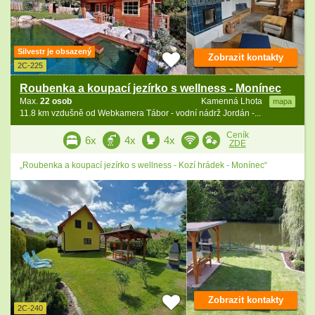
Silvestr je obsazený
Zobrazit kontakty
2C-225
Roubenka a koupací jezírko s wellness - Monínec
Max.
22 osob
Kamenná Lhota
mapa
11.8 km vzdušně od Webkamera Tábor - vodní nádrž Jordán -...
Ceník
6x
4x
4x
ZDE
„Roubenka a koupací jezírko s wellness - Kozí hrádek - Monínec“
Zobrazit kontakty
2C-240