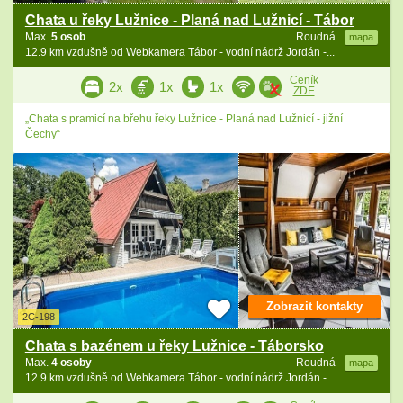
Chata u řeky Lužnice - Planá nad Lužnicí - Tábor
Max.
5 osob
Roudná
mapa
12.9 km vzdušně od Webkamera Tábor - vodní nádrž Jordán -...
Ceník
2x
1x
1x
ZDE
„Chata s pramicí na břehu řeky Lužnice - Planá nad Lužnicí - jižní
Čechy“
Zobrazit kontakty
2C-198
Chata s bazénem u řeky Lužnice - Táborsko
Max.
4 osoby
Roudná
mapa
12.9 km vzdušně od Webkamera Tábor - vodní nádrž Jordán -...