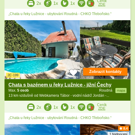
Ceník
2x
1x
1x
ZDE
„Chata u řeky Lužnice - ubytování Roudná - CHKO Třeboňsko.“
Zobrazit kontakty
2C-199
Chata s bazénem u řeky Lužnice - jižní Čechy
Max.
5 osob
Roudná
mapa
13 km vzdušně od Webkamera Tábor - vodní nádrž Jordán -...
Ceník
2x
1x
1x
ZDE
„Chata u řeky Lužnice - ubytování Roudná - CHKO Třeboňsko.“
8.4
1 hodnocení