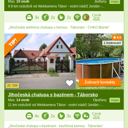
Max.
10 osob
Jedlany
mapa
9.8 km vzdušně od Webkamera Tábor - vodní nádrž Jordán -...
Ceník
3x
2x
2x
ZDE
„Jihočeská wellness chalupa s hernou - Táborsko - CHKO Blaník“
8.6
1 hodnocení
Zobrazit kontakty
2C-339
Jihočeská chalupa s bazénem - Táborsko
Max.
14 osob
Opařany
mapa
11 km vzdušně od Webkamera Tábor - vodní nádrž Jordán -...
Ceník
4x
2x
3x
ZDE
„Jihočeská chalupa s bazénem - kachlová kamna - Táborsko“