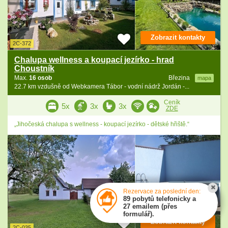
Zobrazit kontakty
2C-372
Chalupa wellness a koupací jezírko - hrad
Choustník
Max.
16 osob
Březina
mapa
22.7 km vzdušně od Webkamera Tábor - vodní nádrž Jordán -...
Ceník
5x
3x
3x
ZDE
„Jihočeská chalupa s wellness - koupací jezírko - dětské hřiště.“
Rezervace za poslední den:
89 pobytů telefonicky a
27 emailem (přes
formulář).
Zobrazit kontakty
2C-035