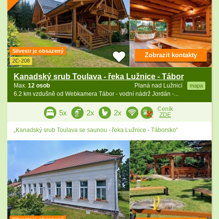
Silvestr je obsazený
Zobrazit kontakty
2C-208
Kanadský srub Toulava - řeka Lužnice - Tábor
Max.
12 osob
Planá nad Lužnicí
mapa
6.2 km vzdušně od Webkamera Tábor - vodní nádrž Jordán -...
Ceník
5x
2x
2x
ZDE
„Kanadský srub Toulava se saunou - řeka Lužnice - Táborsko“