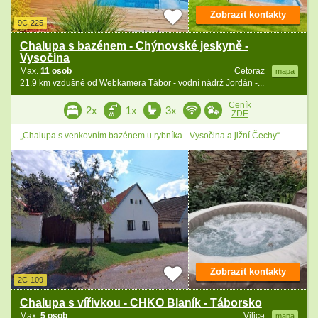
Zobrazit kontakty
9C-225
Chalupa s bazénem - Chýnovské jeskyně -
Vysočina
Max.
11 osob
Cetoraz
mapa
21.9 km vzdušně od Webkamera Tábor - vodní nádrž Jordán -...
Ceník
2x
1x
3x
ZDE
„Chalupa s venkovním bazénem u rybníka - Vysočina a jižní Čechy“
Zobrazit kontakty
2C-109
Chalupa s vířivkou - CHKO Blaník - Táborsko
Max.
5 osob
Vilice
mapa