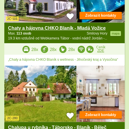
Zobrazit kontakty
2C-115
Chaty a hájovna CHKO Blaník - Mladá Vožice
Max.
113 osob
Smilovy Hory
mapa
19.3 km vzdušně od Webkamera Tábor - vodní nádrž Jordán -...
Ceník
28x
28x
28x
ZDE
„Chaty a hájovna CHKO Blaník s wellness - Jihočeský kraj a Vysočina“
Zobrazit kontakty
2C-280
Chalupa u rybníka - Táborsko - Blaník - Běleč