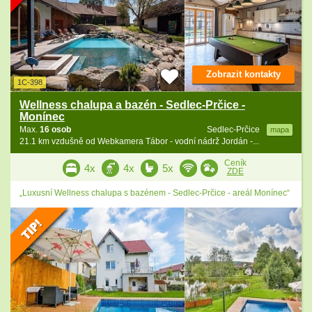
Zobrazit kontakty
1C-398
Wellness chalupa a bazén - Sedlec-Prčice -
Monínec
Max.
16 osob
Sedlec-Prčice
mapa
21.1 km vzdušně od Webkamera Tábor - vodní nádrž Jordán -...
Ceník
4x
4x
5x
ZDE
„Luxusní Wellness chalupa s bazénem - Sedlec-Prčice - areál Monínec“