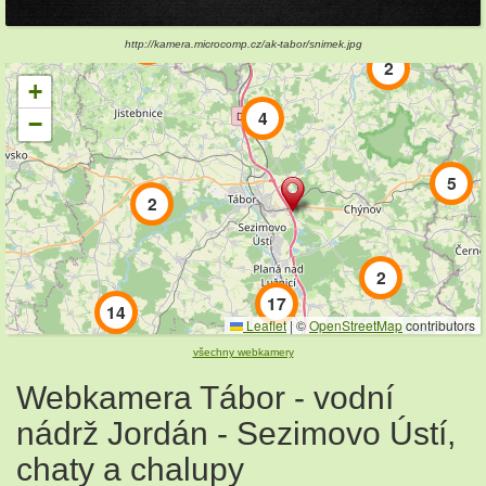
6
http://kamera.microcomp.cz/ak-tabor/snimek.jpg
2
+
4
−
5
2
2
17
14
Leaflet
|
©
OpenStreetMap
contributors
všechny webkamery
10
Webkamera Tábor - vodní
7
nádrž Jordán - Sezimovo Ústí,
chaty a chalupy