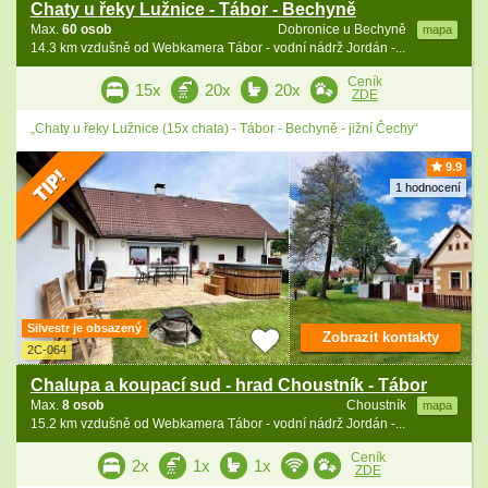
Chaty u řeky Lužnice - Tábor - Bechyně
Max.
60 osob
Dobronice u Bechyně
mapa
14.3 km vzdušně od Webkamera Tábor - vodní nádrž Jordán -...
Ceník
15x
20x
20x
ZDE
„Chaty u řeky Lužnice (15x chata) - Tábor - Bechyně - jižní Čechy“
9.9
1 hodnocení
Silvestr je obsazený
Zobrazit kontakty
2C-064
Chalupa a koupací sud - hrad Choustník - Tábor
Max.
8 osob
Choustník
mapa
15.2 km vzdušně od Webkamera Tábor - vodní nádrž Jordán -...
Ceník
2x
1x
1x
ZDE