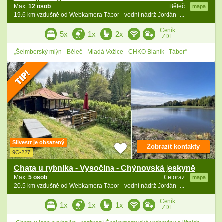
Max.
12 osob
Běleč
mapa
19.6 km vzdušně od Webkamera Tábor - vodní nádrž Jordán -...
Ceník
5x
1x
2x
ZDE
„Šelmberský mlýn - Běleč - Mladá Vožice - CHKO Blaník - Tábor“
Silvestr je obsazený
Zobrazit kontakty
9C-227
Chata u rybníka - Vysočina - Chýnovská jeskyně
Max.
5 osob
Cetoraz
mapa
20.5 km vzdušně od Webkamera Tábor - vodní nádrž Jordán -...
Ceník
1x
1x
1x
ZDE