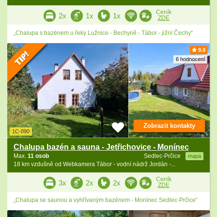
Ceník
2x
1x
1x
ZDE
„Chalupa s bazénem u řeky Lužnice - Bechyně - Tábor - jižní Čechy“
9.8
6 hodnocení
Zobrazit kontakty
1C-090
Chalupa bazén a sauna - Jetřichovice - Monínec
Max.
11 osob
Sedlec-Prčice
mapa
18 km vzdušně od Webkamera Tábor - vodní nádrž Jordán -...
Ceník
3x
2x
2x
ZDE
„Chalupa se saunou a vyhřívaným bazénem - Monínec Sedlec-Prčice“