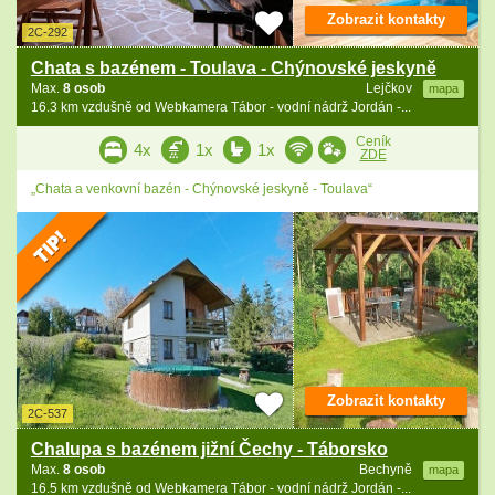
Zobrazit kontakty
2C-292
Chata s bazénem - Toulava - Chýnovské jeskyně
Max.
8 osob
Lejčkov
mapa
16.3 km vzdušně od Webkamera Tábor - vodní nádrž Jordán -...
Ceník
4x
1x
1x
ZDE
„Chata a venkovní bazén - Chýnovské jeskyně - Toulava“
Zobrazit kontakty
2C-537
Chalupa s bazénem jižní Čechy - Táborsko
Max.
8 osob
Bechyně
mapa
16.5 km vzdušně od Webkamera Tábor - vodní nádrž Jordán -...