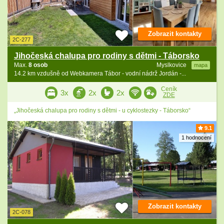
Zobrazit kontakty
2C-277
Jihočeská chalupa pro rodiny s dětmi - Táborsko
Max.
8 osob
Myslkovice
mapa
14.2 km vzdušně od Webkamera Tábor - vodní nádrž Jordán -...
Ceník
3x
2x
2x
ZDE
„Jihočeská chalupa pro rodiny s dětmi - u cyklostezky - Táborsko“
9.1
1 hodnocení
Zobrazit kontakty
2C-078