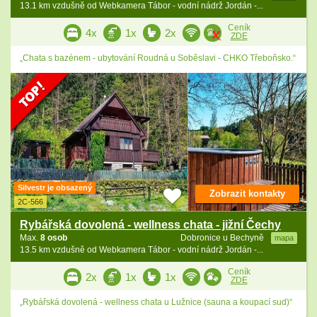
13.1 km vzdušně od Webkamera Tábor - vodní nádrž Jordán -...
Ceník
4x
1x
2x
ZDE
„Chata s bazénem - ubytování Roudná u Soběslavi - CHKO Třeboňsko.“
Silvestr je obsazený
Zobrazit kontakty
2C-566
Rybářská dovolená - wellness chata - jižní Čechy
Max.
8 osob
Dobronice u Bechyně
mapa
13.5 km vzdušně od Webkamera Tábor - vodní nádrž Jordán -...
Ceník
2x
1x
1x
ZDE
„Rybářská dovolená - wellness chata u Lužnice (sauna a koupací sud)“