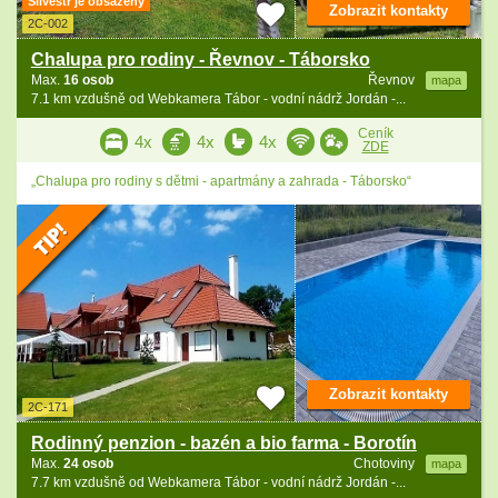
Silvestr je obsazený
Zobrazit kontakty
2C-002
Chalupa pro rodiny - Řevnov - Táborsko
Max.
16 osob
Řevnov
mapa
7.1 km vzdušně od Webkamera Tábor - vodní nádrž Jordán -...
Ceník
4x
4x
4x
ZDE
„Chalupa pro rodiny s dětmi - apartmány a zahrada - Táborsko“
Zobrazit kontakty
2C-171
Rodinný penzion - bazén a bio farma - Borotín
Max.
24 osob
Chotoviny
mapa
7.7 km vzdušně od Webkamera Tábor - vodní nádrž Jordán -...