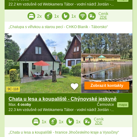
22.2 km vzdušně od Webkamera Tábor - vodní nádrž Jordán -...
Ceník
2x
1x
1x
ZDE
„Chalupa s vířivkou a starou pecí - CHKO Blaník - Táborsko“
Zobrazit kontakty
9C-118
Chata u lesa a koupaliště - Chýnovské jeskyně
Max.
4 osoby
Černovice
mapa
22.3 km vzdušně od Webkamera Tábor - vodní nádrž Jordán -...
Ceník
1x
1x
1x
ZDE
„Chata u lesa a koupaliště - hranice Jihočeského kraje a Vysočiny“