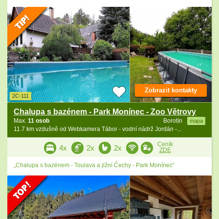
Zobrazit kontakty
2C-111
Chalupa s bazénem - Park Monínec - Zoo Větrovy
Max.
11 osob
Borotín
mapa
11.7 km vzdušně od Webkamera Tábor - vodní nádrž Jordán -...
Ceník
4x
2x
2x
ZDE
„Chalupa s bazénem - Toulava a jižní Čechy - Park Monínec“