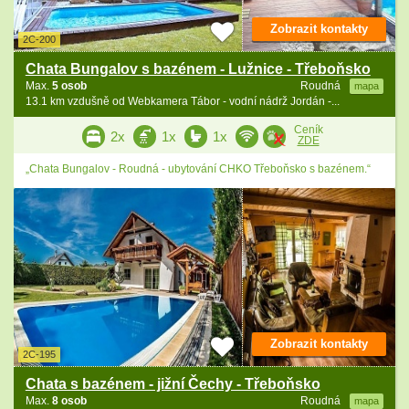
Zobrazit kontakty
2C-200
Chata Bungalov s bazénem - Lužnice - Třeboňsko
Max.
5 osob
Roudná
mapa
13.1 km vzdušně od Webkamera Tábor - vodní nádrž Jordán -...
Ceník
2x
1x
1x
ZDE
„Chata Bungalov - Roudná - ubytování CHKO Třeboňsko s bazénem.“
Zobrazit kontakty
2C-195
Chata s bazénem - jižní Čechy - Třeboňsko
Max.
8 osob
Roudná
mapa