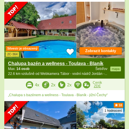
Silvestr je obsazený
Zobrazit kontakty
2C-364
Chalupa bazén a wellness - Toulava - Blaník
Max.
14 osob
Šebířov
mapa
22.6 km vzdušně od Webkamera Tábor - vodní nádrž Jordán -...
Ceník
4x
2x
2x
ZDE
„Chalupa s bazénem a wellness - Toulava - Blaník - jižní Čechy“
10
1 hodnocení