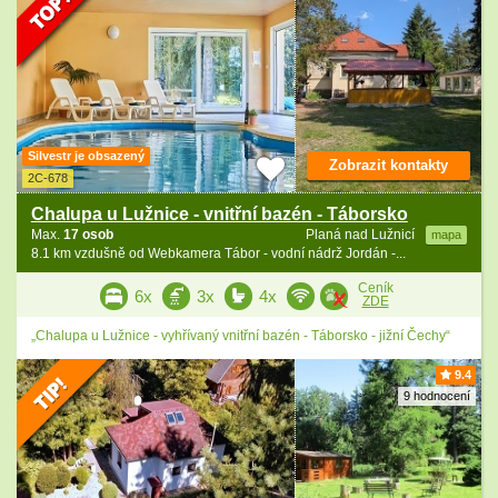
Silvestr je obsazený
Zobrazit kontakty
2C-678
Chalupa u Lužnice - vnitřní bazén - Táborsko
Max.
17 osob
Planá nad Lužnicí
mapa
8.1 km vzdušně od Webkamera Tábor - vodní nádrž Jordán -...
Ceník
6x
3x
4x
ZDE
„Chalupa u Lužnice - vyhřívaný vnitřní bazén - Táborsko - jižní Čechy“
9.4
9 hodnocení