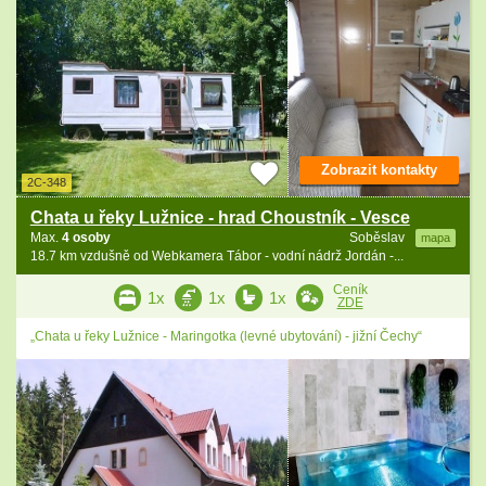
Zobrazit kontakty
2C-348
Chata u řeky Lužnice - hrad Choustník - Vesce
Max.
4 osoby
Soběslav
mapa
18.7 km vzdušně od Webkamera Tábor - vodní nádrž Jordán -...
Ceník
1x
1x
1x
ZDE
„Chata u řeky Lužnice - Maringotka (levné ubytování) - jižní Čechy“