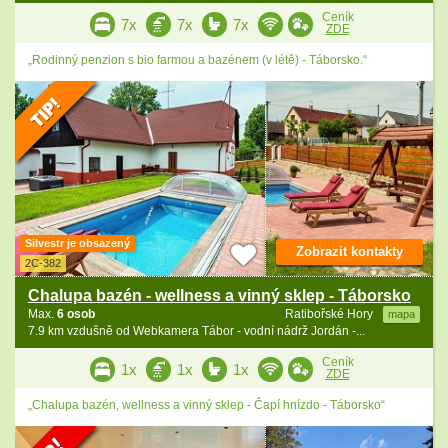
Ceník
7x
7x
7x
ZDE
„Rodinný penzion s bio farmou a bazénem (v létě) - Táborsko.“
Silvestr je obsazený
Zobrazit kontakty
2C-382
Chalupa bazén - wellness a vinný sklep - Táborsko
Max.
6 osob
Ratibořské Hory
mapa
7.9 km vzdušně od Webkamera Tábor - vodní nádrž Jordán -...
Ceník
1x
1x
1x
ZDE
„Chalupa bazén, wellness a vinný sklep - Čapí hnízdo - Táborsko“