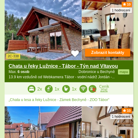
10
1 hodnocení
Zobrazit kontakty
2C-338
Chata u řeky Lužnice - Tábor - Týn nad Vltavou
Max.
6 osob
Dobronice u Bechyně
mapa
13.9 km vzdušně od Webkamera Tábor - vodní nádrž Jordán -...
Ceník
2x
1x
1x
ZDE
„Chata u lesa a řeky Lužnice - Zámek Bechyně - ZOO Tábor“
10
1 hodnocení