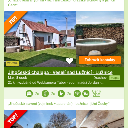
„Chata u lesa a rybníka - rozhraní Českomoravské vrchoviny a jižních
Čech“
Zobrazit kontakty
2C-204
Jihočeská chalupa - Veselí nad Lužnicí - Lužnice
Max.
8 osob
Dráchov
mapa
21 km vzdušně od Webkamera Tábor - vodní nádrž Jordán -...
Ceník
2x
2x
2x
ZDE
„Jihočeské stavení (vejminek + apartmán) - Lužnice - jižní Čechy.“