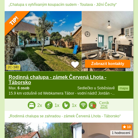
„Chalupa s vyhřívaným koupacím sudem - Toulava - Jižní Čechy“
Zobrazit kontakty
2C-340
Rodinná chalupa - zámek Červená Lhota -
Táborsko
Max.
6 osob
Sedlečko u Soběslavě
mapa
15.9 km vzdušně od Webkamera Tábor - vodní nádrž Jordán -...
Ceník
2x
1x
1x
ZDE
„Rodinná chalupa se zahradou - zámek Červená Lhota - Táborsko“
10
1 hodnocení