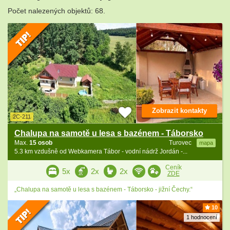
Počet nalezených objektů: 68.
Zobrazit kontakty
2C-211
Chalupa na samotě u lesa s bazénem - Táborsko
Max.
15 osob
Turovec
mapa
5.3 km vzdušně od Webkamera Tábor - vodní nádrž Jordán -...
Ceník
5x
2x
2x
ZDE
„Chalupa na samotě u lesa s bazénem - Táborsko - jižní Čechy.“
10
1 hodnocení