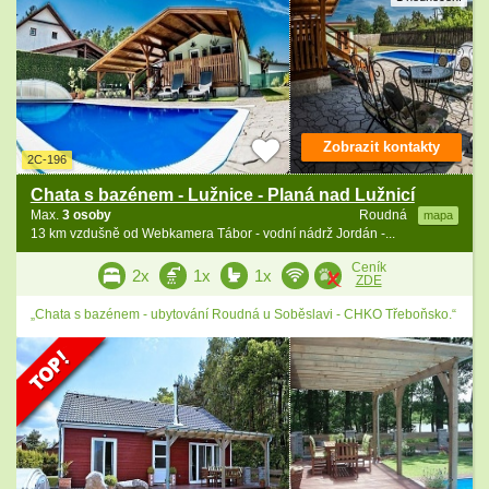
Zobrazit kontakty
2C-196
Chata s bazénem - Lužnice - Planá nad Lužnicí
Max.
3 osoby
Roudná
mapa
13 km vzdušně od Webkamera Tábor - vodní nádrž Jordán -...
Ceník
2x
1x
1x
ZDE
„Chata s bazénem - ubytování Roudná u Soběslavi - CHKO Třeboňsko.“