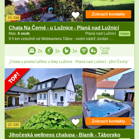
Zobrazit kontakty
2C-334
Chata Na Černé - u Lužnice - Planá nad Lužnicí
Max.
6 osob
Planá nad Lužnicí
mapa
9.5 km vzdušně od Webkamera Tábor - vodní nádrž Jordán -...
Ceník
2x
1x
1x
ZDE
„Chata s pramicí přímo u řeky Lužnice - Planá nad Lužnicí - jižní Čechy“
Zobrazit kontakty
2C-335
Jihočeská wellness chalupa - Blaník - Táborsko