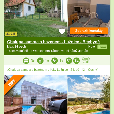
Zobrazit kontakty
2C-145
Chalupa samota s bazénem - Lužnice - Bechyně
Max.
14 osob
Hutě
mapa
16 km vzdušně od Webkamera Tábor - vodní nádrž Jordán -...
Ceník
3x
1x
1x
ZDE
„Chalupa samota s bazénem u řeky Lužnice - 2 lodě - jižní Čechy“