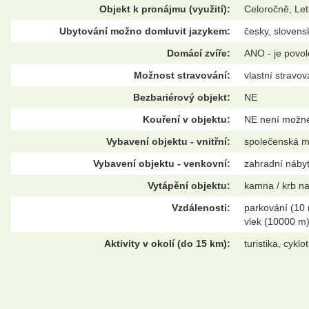
Objekt k pronájmu (využití):
Celoročně, Let
Ubytování možno domluvit jazykem:
česky, slovens
Domácí zvíře:
ANO - je povo
Možnost stravování:
vlastní stravov
Bezbariérový objekt:
NE
Kouření v objektu:
NE není možn
Vybavení objektu - vnitřní:
společenská mí
Vybavení objektu - venkovní:
zahradní nábyte
Vytápění objektu:
kamna / krb na
Vzdálenosti:
parkování (10 
vlek (10000 m
Aktivity v okolí (do 15 km):
turistika, cykl