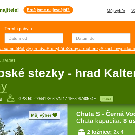
majitele
!
Proč jsme nejlevnější?
Můj výběr
V
Termín pobytu
a samotě
Pobyty pro dva
Pro rybáře
Sruby a roubenky
S kachlovými ka
č. 2M-161
ské stezky - hrad Kalte
hy
aj
GPS 50.299441730397N 17.156896740574E
mapa
Chata S - Černá Vo
Můj výběr
Chata kapacita:
8 o
2 ložnice:
2x 4