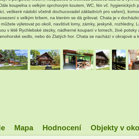
Dále koupelna s velkým sprchovým koutem, WC, fén vč. hygienických potř
í, veškeré nádobí včetně dochucovadel základních pro vaření), komora
 posezení s velkým krbem, na kterém se dá grilovat. Chata je v docházk
 můžete výletovat po okolí, navštívit lomy, zámky, jeskyně, rozhledny, L
 jsou v létě Rychlebské stezky, nádherné koupaní v lomech, živé potok
nohorské sedlo, nebo do Zlatých hor. Chata se nachází v okrajové a k
.
.
.
.
.
ie
Mapa
Hodnocení
Objekty v oko