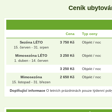
Ceník ubytová
Cena
Typ ceny
Sezóna LÉTO
3 750 Kč
Objekt / noc
15. červen - 31. srpen
Mimosezóna LÉTO
3 250 Kč
Objekt / noc
1. duben - 14. červen
3 250 Kč
Objekt / noc
Mimosezóna
2 650 Kč
Objekt / noc
15. listopad - 31. březen
Doplňující informace
O letních prázdninách pouze týdenní poby