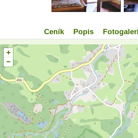
Ceník
Popis
Fotogaler
+
−