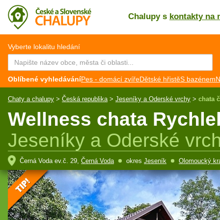
Chalupy s
kontakty na 
CZ
EN
Vyberte lokalitu hledání
Oblíbené vyhledávání
Pes - domácí zvíře
Dětské hřistě
S bazénem
N
Chaty a chalupy
>
Česká republika
>
Jeseníky a Oderské vrchy
>
chata 
Wellness chata Rychleb
Jeseníky a Oderské vrc
Černá Voda ev.č. 29,
Černá Voda
okres
Jeseník
Olomoucký kr