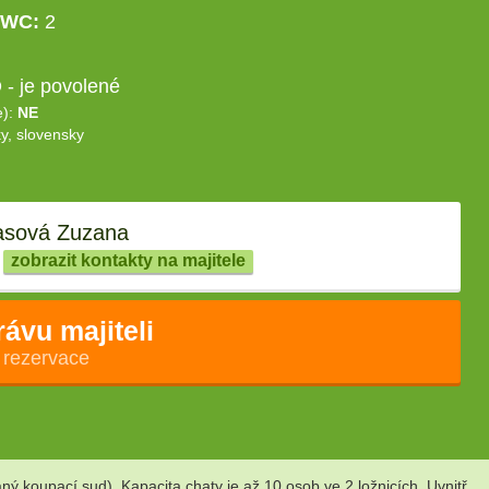
WC:
2
- je povolené
e):
NE
y, slovensky
sová Zuzana
zobrazit kontakty na majitele
rávu majiteli
 rezervace
 koupací sud). Kapacita chaty je až 10 osob ve 2 ložnicích. Uvnitř