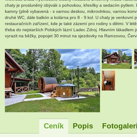
chaty je prosluněný obývák s pohovkou, křesílky a sedacím pytlem. 
kamny (plně vybavená - s varnou deskou, mikrovlnkou, varnou konvic
druhé WC, dále balkón a kolárna pro 8 - 9 kol. U chaty je venkovní
restauračních zařízení, kde je také zázemí pro rodiny s dětmi. V létě
třeba do nejstarších Polských lázní Ladec Zdroj. Hlavním lákadlem
vyrazit na běžky, popojet 30 minut na sjezdovky na Ramzovou, Červe
.
Ceník
Popis
Fotogaler