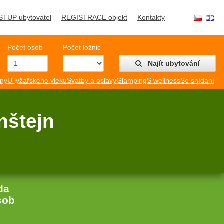
STUP ubytovatel
REGISTRACE objekt
Kontakty
Počet osob
Počet ložnic
Najít ubytování
mny
U lyžařského vleku
Svatby a oslavy
Glamping
S wellness
Se snídaní
nštejn
da
sob