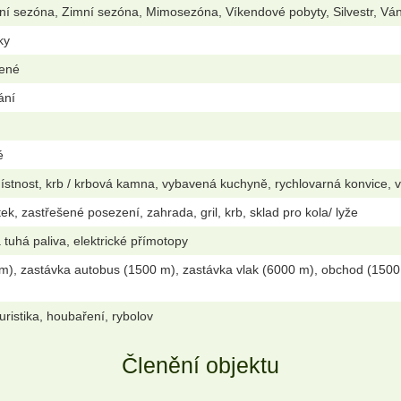
ní sezóna, Zimní sezóna, Mimosezóna, Víkendové pobyty, Silvestr, Vá
ky
lené
ání
é
stnost, krb / krbová kamna, vybavená kuchyně, rychlovarná konvice, v
k, zastřešené posezení, zahrada, gril, krb, sklad pro kola/ lyže
 tuhá paliva, elektrické přímotopy
m), zastávka autobus (1500 m), zastávka vlak (6000 m), obchod (1500 
)
oturistika, houbaření, rybolov
Členění objektu