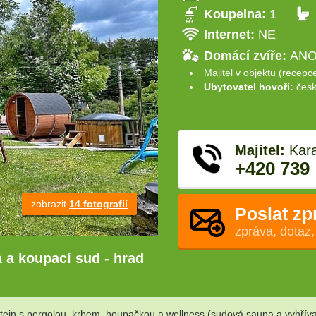
Koupelna:
1
Internet:
NE
Domácí zvíře:
ANO 
Majitel v objektu (recepc
Ubytovatel hovoří:
česk
Majitel:
Kara
+420 739
zobrazit
14 fotografií
Poslat zp
zpráva, dotaz,
 a koupací sud - hrad
ejn s pergolou, krbem, houpačkou a wellness (sudová sauna a vyhřívaný