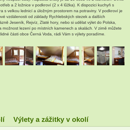
eb a 2 ložnice v podkroví (2 x 4 lůžka). K dispozici kuchyň s
 s velkou lednicí a úložným prostorem na potraviny. V podkroví je
ové vzdálenosti od základy Rychlebských stezek a dalších
ázně Jeseník, Rejvíz, Zlaté hory, nebo si udělat výlet do Polska,
y a možnost lezení po místních kamenech a skalách. V zimě můžete
lidné části obce Černá Voda, rádi Vám s výlety poradíme.
.
.
.
.
.
.
lí
Výlety a zážitky v okolí