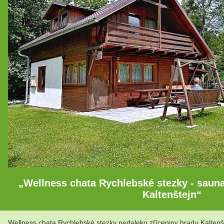
„Wellness chata Rychlebské stezky - sauna
Kaltenštejn“
Wellness chata Rychlebské stezky nedaleko zříceniny hradu Kaltenšt