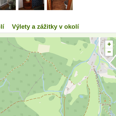
lí
Výlety a zážitky v okolí
+
−