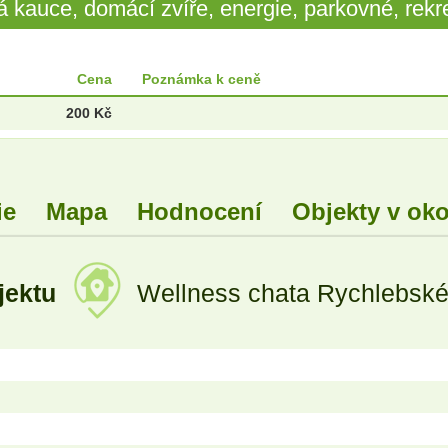
 kauce, domácí zvíře, energie, parkovné, rekre
Cena
Poznámka k ceně
200 Kč
ie
Mapa
Hodnocení
Objekty v oko
jektu
Wellness chata Rychlebské 