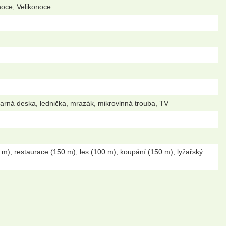
noce, Velikonoce
arná deska, lednička, mrazák, mikrovlnná trouba, TV
m), restaurace (150 m), les (100 m), koupání (150 m), lyžařský