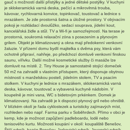
gauč s možností další přistýlky a jedné dětské postýlky. V kuchyni
je sklokeramická varná deska, pečící a mikrovlnná trouba,
kávovar, rychlovarná konvice, topinkovač, toustovač a lednice s
mrazákem. Je zde prostorná šatna a úložné prostory. V obývacím
pokoji je rozkládací dvoulůžko, sedací souprava, jídelní kout,
kancelářská židle a stůl. TV a Wi-fi je samozřejmostí. Na terase je
prostorná, soukromá relaxační zóna s posezením a plynovým
grilem. Objekt je klimatizovaný a okna mají předokenní venkovní
žaluzie. V přízemí domu bydlí majitelka s dvěma psy, která vám
ochotně připraví, nahřeje, po předchozí domluvě venkovní finskou
saunu, vířivku. Další možné kosmetické služby či masáže lze
domluvit na místě. 2. Tiny House je samostatně stojící domeček
50 m2 na zahradě s vlastním přístupem, který disponuje obytnou
místností s manželskou postelí, jídelním stolem, TV a psacím
stolkem. V kuchyni je lednice s mrazákem, sklokeramická varná
deska, kávovar, toustovač a vybavená kuchyně nádobím. V
koupelně je mini vana, WC s bidetovým prkénkem. Domek je
klimatizovaný. Na zahradě je k dispozici plynový gril nebo ohniště.
V blízkém okolí je řada cyklostezek a turisticky zajímavých míst,
rozhleden nebo např. Farma parku v Soběhrdech. Přímo v obci je
kemp, kde je možnost zapůjčení padleboardu, lodě nebo
tenisového kurtu. Možnosti koupání v okolí: koupaliště Benešov,
Štičí rybník, bazén Benešov, Jarkovický rybník, Jevanský rybník,