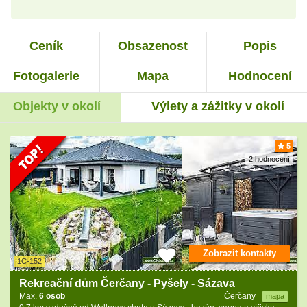
Ceník
Obsazenost
Popis
Fotogalerie
Mapa
Hodnocení
Objekty v okolí
Výlety a zážitky v okolí
5
2 hodnocení
Zobrazit kontakty
1C-152
Rekreační dům Čerčany - Pyšely - Sázava
Max.
6 osob
Čerčany
mapa