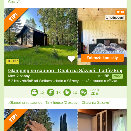
Čechy“
10
1 hodnocení
Zobrazit kontakty
1C-137
Glamping se saunou - Chata na Sázavě - Ladův kraj
Max.
2 osoby
Kaliště
mapa
5.2 km vzdušně od Wellness chata u Sázavy - bazén, sauna a vířivka
Ceník
1x
1x
1x
ZDE
„Glamping se saunou - Tiny house (2 osoby) - Chata na Sázavě“