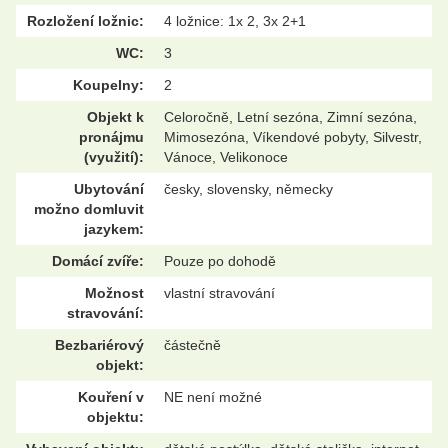
Rozložení ložnic:
4 ložnice: 1x 2, 3x 2+1
WC:
3
Koupelny:
2
Objekt k
Celoročně, Letní sezóna, Zimní sezóna,
pronájmu
Mimosezóna, Víkendové pobyty, Silvestr,
(využití):
Vánoce, Velikonoce
Ubytování
česky, slovensky, německy
možno domluvit
jazykem:
Domácí zvíře:
Pouze po dohodě
Možnost
vlastní stravování
stravování:
Bezbariérový
částečně
objekt:
Kouření v
NE není možné
objektu: