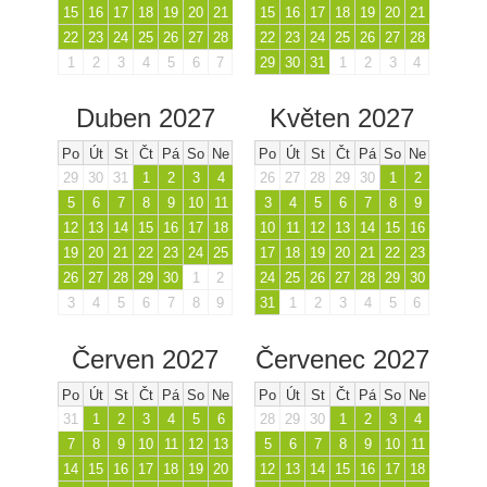
15
16
17
18
19
20
21
15
16
17
18
19
20
21
22
23
24
25
26
27
28
22
23
24
25
26
27
28
1
2
3
4
5
6
7
29
30
31
1
2
3
4
Duben 2027
Květen 2027
Po
Út
St
Čt
Pá
So
Ne
Po
Út
St
Čt
Pá
So
Ne
29
30
31
1
2
3
4
26
27
28
29
30
1
2
5
6
7
8
9
10
11
3
4
5
6
7
8
9
12
13
14
15
16
17
18
10
11
12
13
14
15
16
19
20
21
22
23
24
25
17
18
19
20
21
22
23
26
27
28
29
30
1
2
24
25
26
27
28
29
30
3
4
5
6
7
8
9
31
1
2
3
4
5
6
Červen 2027
Červenec 2027
Po
Út
St
Čt
Pá
So
Ne
Po
Út
St
Čt
Pá
So
Ne
31
1
2
3
4
5
6
28
29
30
1
2
3
4
7
8
9
10
11
12
13
5
6
7
8
9
10
11
14
15
16
17
18
19
20
12
13
14
15
16
17
18