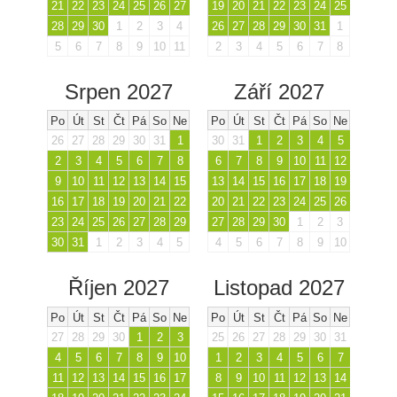
21
22
23
24
25
26
27
19
20
21
22
23
24
25
28
29
30
1
2
3
4
26
27
28
29
30
31
1
5
6
7
8
9
10
11
2
3
4
5
6
7
8
Srpen 2027
Září 2027
Po
Út
St
Čt
Pá
So
Ne
Po
Út
St
Čt
Pá
So
Ne
26
27
28
29
30
31
1
30
31
1
2
3
4
5
2
3
4
5
6
7
8
6
7
8
9
10
11
12
9
10
11
12
13
14
15
13
14
15
16
17
18
19
16
17
18
19
20
21
22
20
21
22
23
24
25
26
23
24
25
26
27
28
29
27
28
29
30
1
2
3
30
31
1
2
3
4
5
4
5
6
7
8
9
10
Říjen 2027
Listopad 2027
Po
Út
St
Čt
Pá
So
Ne
Po
Út
St
Čt
Pá
So
Ne
27
28
29
30
1
2
3
25
26
27
28
29
30
31
4
5
6
7
8
9
10
1
2
3
4
5
6
7
11
12
13
14
15
16
17
8
9
10
11
12
13
14