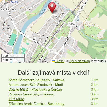
300 m
1000 ft
Leaflet
|
©
OpenStreetMap
contributors
Další zajímavá místa v okolí
Kemp Čerčanská Koupadla - Sázava
1 km
Automuzeum Svět Škodovek - Mrač
2 km
Dětské hřiště - Přestavlky u Čerčan
3 km
Plovárna Senohraby - Sázava
3 km
Tvrz Mrač
3 km
Zřícenina hradu Zlenice - Senohraby
3 km