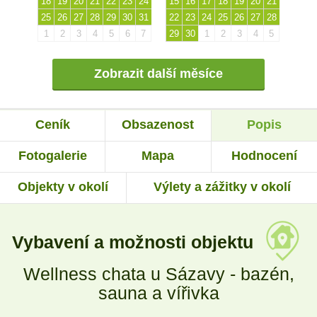
18
19
20
21
22
23
24
15
16
17
18
19
20
21
25
26
27
28
29
30
31
22
23
24
25
26
27
28
1
2
3
4
5
6
7
29
30
1
2
3
4
5
Zobrazit další měsíce
Ceník
Obsazenost
Popis
Fotogalerie
Mapa
Hodnocení
Objekty v okolí
Výlety a zážitky v okolí
Vybavení a možnosti objektu
Wellness chata u Sázavy - bazén,
sauna a vířivka