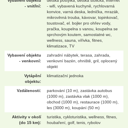
Vybavení objektu
dětská postýlka, dětská stolička, internet
- vnitřní:
- wifi, vybavená kuchyně, rychlovarná
konvice, varná deska, lednička, mrazák,
mikrovlnná trouba, kávovar, topinkovač,
toustovač, el. bojler pro ohřev vody,
pračka, koupelna s vanou, koupelna se
sprchovým koutem, samostatné wc,
wellness, sauna, vířivka, fitnes,
klimatizace, TV
Vybavení objektu
zahradní nábytek, terasa, zahrada,
- venkovní:
venkovní bazén, ohniště, gril, oplocený
objekt
Vytápění
klimatizační jednoka
objektu:
Vzdálenosti:
parkování (10 m), zastávka autobus
(1000 m), zastávka vlak (1000 m),
obchod (1000 m), restaurace (1000 m),
les (3000 m), koupání (50 m)
Aktivity v okolí
turistika, cykloturistika, wellness, fitnes,
(do 15 km):
houbaření, golf, tenis, rybolov