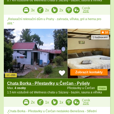
0.7 km vzdušně od Wellness chata u Sázavy - bazén, sauna a vířivka
Ceník
3x
2x
2x
ZDE
„Relaxační rekreační dům u Prahy - zahrada, vířivka, gril a herna pro
děti.“
10
1 hodnocení
Zobrazit kontakty
1C-096
Chata Borka - Přestavlky u Čerčan - Pyšely
Max.
4 osoby
Přestavlky u Čerčan
mapa
1.5 km vzdušně od Wellness chata u Sázavy - bazén, sauna a vířivka
Ceník
2x
1x
1x
ZDE
„Chata Borka - Přestavlky u Čerčan nedaleko Benešova - Střední