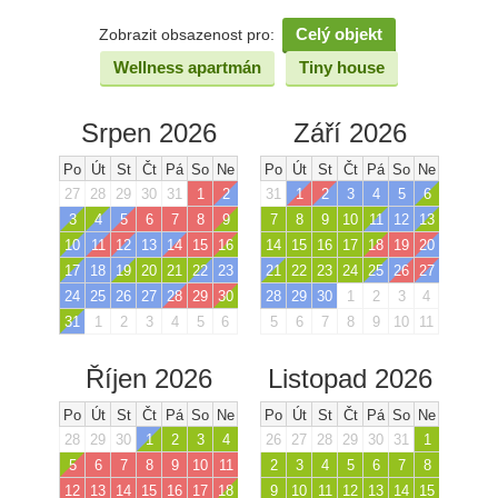
Celý objekt
Zobrazit obsazenost pro:
Wellness apartmán
Tiny house
Srpen 2026
Září 2026
Po
Út
St
Čt
Pá
So
Ne
Po
Út
St
Čt
Pá
So
Ne
27
28
29
30
31
1
2
31
1
2
3
4
5
6
3
4
5
6
7
8
9
7
8
9
10
11
12
13
10
11
12
13
14
15
16
14
15
16
17
18
19
20
17
18
19
20
21
22
23
21
22
23
24
25
26
27
24
25
26
27
28
29
30
28
29
30
1
2
3
4
31
1
2
3
4
5
6
5
6
7
8
9
10
11
Říjen 2026
Listopad 2026
Po
Út
St
Čt
Pá
So
Ne
Po
Út
St
Čt
Pá
So
Ne
28
29
30
1
2
3
4
26
27
28
29
30
31
1
5
6
7
8
9
10
11
2
3
4
5
6
7
8
12
13
14
15
16
17
18
9
10
11
12
13
14
15