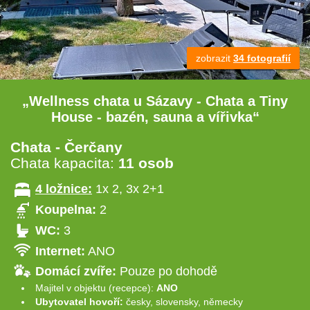
zobrazit
34 fotografií
„Wellness chata u Sázavy - Chata a Tiny
House - bazén, sauna a vířivka“
Chata - Čerčany
Chata kapacita:
11 osob
4 ložnice:
1x 2, 3x 2+1
Koupelna:
2
WC:
3
Internet:
ANO
Domácí zvíře:
Pouze po dohodě
Majitel v objektu (recepce):
ANO
Ubytovatel hovoří:
česky, slovensky, německy