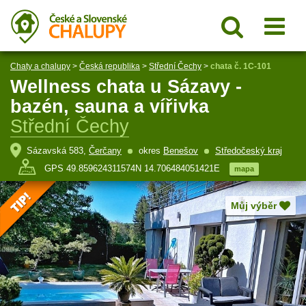
Chaty a chalupy
>
Česká republika
>
Střední Čechy
>
chata č. 1C-101
Wellness chata u Sázavy -
bazén, sauna a vířivka
Střední Čechy
Sázavská 583,
Čerčany
okres
Benešov
Středočeský kraj
GPS 49.859624311574N 14.706484051421E
mapa
Můj výběr