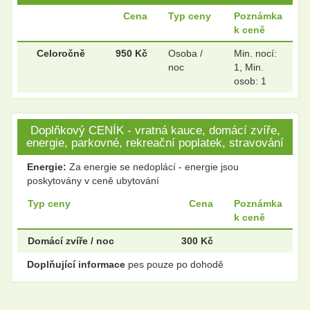
Cena
Typ ceny
Poznámka
k ceně
.
.
Celoročně
950 Kč
Osoba /
Min. nocí:
noc
1, Min.
osob: 1
.
.
Doplňkový CENÍK - vratná kauce, domácí zvíře,
energie, parkovné, rekreační poplatek, stravování
.
.
Energie:
Za energie se nedoplácí - energie jsou
poskytovány v ceně ubytování
Typ ceny
Cena
Poznámka
k ceně
.
.
Domácí zvíře / noc
300 Kč
Doplňující informace
pes pouze po dohodě