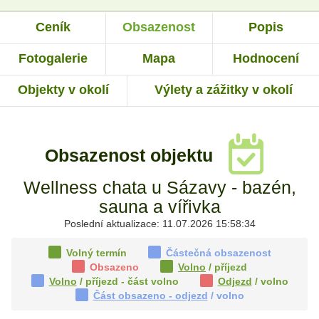
Ceník
Obsazenost
Popis
Fotogalerie
Mapa
Hodnocení
Objekty v okolí
Výlety a zážitky v okolí
Obsazenost objektu
Wellness chata u Sázavy - bazén,
sauna a vířivka
Poslední aktualizace: 11.07.2026 15:58:34
Volný termín
Částečná obsazenost
Obsazeno
Volno
/ příjezd
Volno
/ příjezd - část volno
Odjezd
/ volno
Část obsazeno - odjezd
/ volno