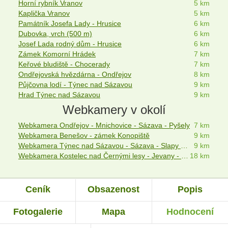
Horní rybník Vranov
5 km
Kaplička Vranov
5 km
Památník Josefa Lady - Hrusice
6 km
Dubovka, vrch (500 m)
6 km
Josef Lada rodný dům - Hrusice
6 km
Zámek Komorní Hrádek
7 km
Keřové bludiště - Chocerady
7 km
Ondřejovská hvězdárna - Ondřejov
8 km
Půjčovna lodí - Týnec nad Sázavou
9 km
Hrad Týnec nad Sázavou
9 km
Webkamery v okolí
Webkamera Ondřejov - Mnichovice - Sázava - Pyšely
7 km
Webkamera Benešov - zámek Konopiště
9 km
Webkamera Týnec nad Sázavou - Sázava - Slapy - Benešov
9 km
Webkamera Kostelec nad Černými lesy - Jevany - Říčany
18 km
Ceník
Obsazenost
Popis
Fotogalerie
Mapa
Hodnocení