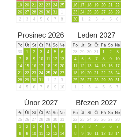
19
20
21
22
23
24
25
16
17
18
19
20
21
22
26
27
28
29
30
31
1
23
24
25
26
27
28
29
2
3
4
5
6
7
8
30
1
2
3
4
5
6
Prosinec 2026
Leden 2027
Po
Út
St
Čt
Pá
So
Ne
Po
Út
St
Čt
Pá
So
Ne
30
1
2
3
4
5
6
28
29
30
31
1
2
3
7
8
9
10
11
12
13
4
5
6
7
8
9
10
14
15
16
17
18
19
20
11
12
13
14
15
16
17
21
22
23
24
25
26
27
18
19
20
21
22
23
24
28
29
30
31
1
2
3
25
26
27
28
29
30
31
4
5
6
7
8
9
10
1
2
3
4
5
6
7
Únor 2027
Březen 2027
Po
Út
St
Čt
Pá
So
Ne
Po
Út
St
Čt
Pá
So
Ne
25
26
27
28
29
30
31
22
23
24
25
26
27
28
1
2
3
4
5
6
7
1
2
3
4
5
6
7
8
9
10
11
12
13
14
8
9
10
11
12
13
14