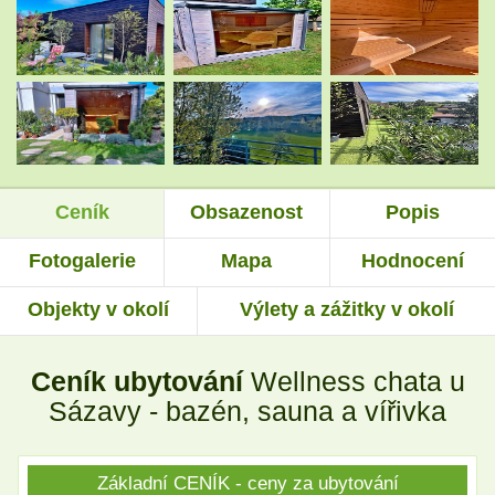
.
.
.
.
Ceník
Obsazenost
Popis
.
.
Fotogalerie
Mapa
Hodnocení
Objekty v okolí
Výlety a zážitky v okolí
.
.
Ceník ubytování
Wellness chata u
.
.
Sázavy - bazén, sauna a vířivka
Základní CENÍK - ceny za ubytování
.
.