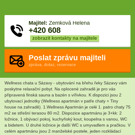
Majitel:
Zemková Helena
+420 608
zobrazit kontakty na majitele
Poslat zprávu majiteli
zpráva, dotaz, rezervace
Wellness chata u Sázavy - ubytování na břehu řeky Sázavy vám
poskytne relaxační pobyt. Na oplocené zahradě je pro vás
připravená finská sauna a bazén s vířivkou. K dispozici jsou 2
ubytovací jednotky (Wellness apartmán v patře chaty + Tiny
house na zahradě). 1.Wellness Apartmán je celé 1. patro chaty 75
m2 se střešní terasou 80 m2. Dispozice apartmánu je 3+kk: 2
ložnice, 1 obývací pokoj, kuchyňský kout, koupelna s vanou, WC
a bidetem. U druhé ložnice je další WC s umyvadlem a pračkou. V
celém apartmánu jsou 2 manželské postele, jeden rozkládací