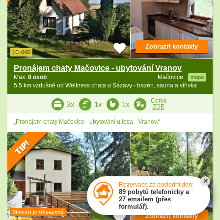
Zobrazit kontakty
1C-042
Pronájem chaty Mačovice - ubytování Vranov
Max.
8 osob
Mačovice
mapa
5.5 km vzdušně od Wellness chata u Sázavy - bazén, sauna a vířivka
Ceník
3x
1x
1x
ZDE
„Pronájem chaty Mačovice - ubytování u lesa - Vranov.“
Rezervace za poslední den:
89 pobytů telefonicky a
27 emailem (přes
formulář).
Silvestr je obsazený
Zobrazit kontakty