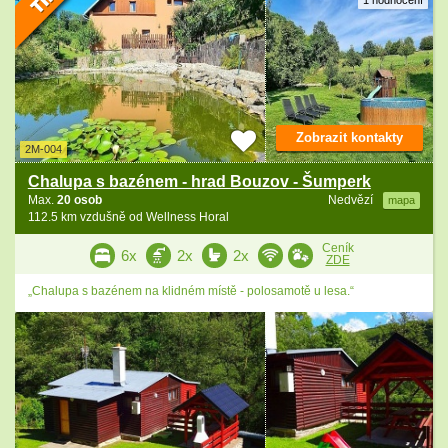
1 hodnocení
Zobrazit kontakty
2M-004
Chalupa s bazénem - hrad Bouzov - Šumperk
Max.
20 osob
Nedvězí
mapa
112.5 km vzdušně od Wellness Horal
Ceník
6x
2x
2x
ZDE
„Chalupa s bazénem na klidném místě - polosamotě u lesa.“