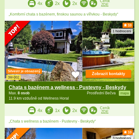
Ceník
4x
2x
2x
ZDE
„Komforní chata s bazénem, finskou saunou a vířivkou - Beskydy“
10
1 hodnocení
Silvestr je obsazený
Zobrazit kontakty
3M-002
Chata s bazénem a wellness - Pustevny - Beskydy
Max.
8 osob
Prostřední Bečva
mapa
11.9 km vzdušně od Wellness Horal
Ceník
4x
1x
2x
ZDE
„Chata s wellness a bazénem - Pustevny - Beskydy“
10
3 hodnocení