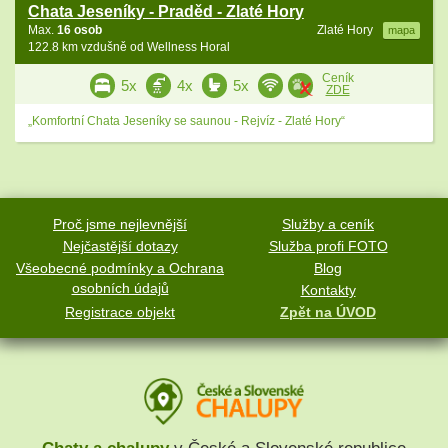
Chata Jeseníky - Praděd - Zlaté Hory
Max.
16 osob
Zlaté Hory
mapa
122.8 km vzdušně od Wellness Horal
Ceník
5x
4x
5x
ZDE
„Komfortní Chata Jeseníky se saunou - Rejvíz - Zlaté Hory“
Proč jsme nejlevnější
Služby a ceník
Nejčastější dotazy
Služba profi FOTO
Všeobecné podmínky a Ochrana
Blog
osobních údajů
Kontakty
Registrace objekt
Zpět na ÚVOD