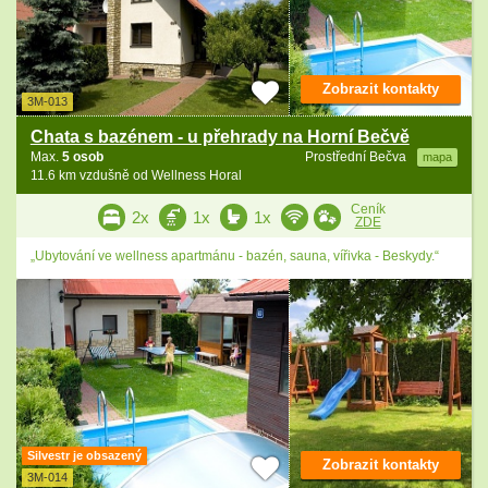
Zobrazit kontakty
3M-013
Chata s bazénem - u přehrady na Horní Bečvě
Max.
5 osob
Prostřední Bečva
mapa
11.6 km vzdušně od Wellness Horal
Ceník
2x
1x
1x
ZDE
„Ubytování ve wellness apartmánu - bazén, sauna, vířivka - Beskydy.“
Silvestr je obsazený
Zobrazit kontakty
3M-014