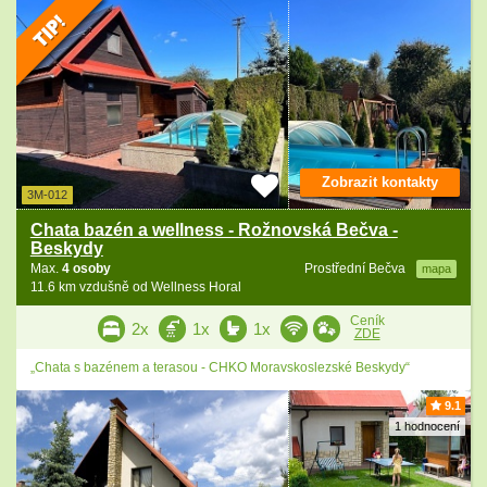
Zobrazit kontakty
3M-012
Chata bazén a wellness - Rožnovská Bečva -
Beskydy
Max.
4 osoby
Prostřední Bečva
mapa
11.6 km vzdušně od Wellness Horal
Ceník
2x
1x
1x
ZDE
„Chata s bazénem a terasou - CHKO Moravskoslezské Beskydy“
9.1
1 hodnocení