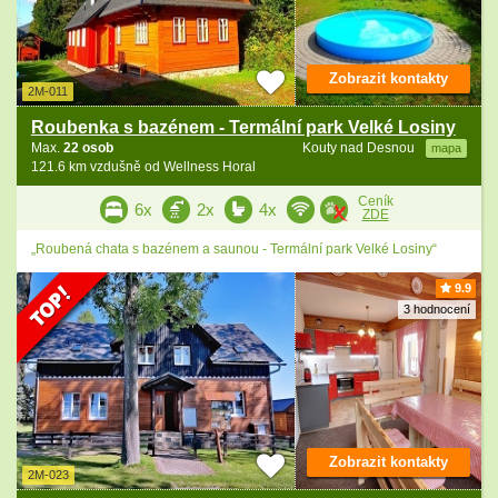
Zobrazit kontakty
2M-011
Roubenka s bazénem - Termální park Velké Losiny
Max.
22 osob
Kouty nad Desnou
mapa
121.6 km vzdušně od Wellness Horal
Ceník
6x
2x
4x
ZDE
„Roubená chata s bazénem a saunou - Termální park Velké Losiny“
9.9
3 hodnocení
Zobrazit kontakty
2M-023