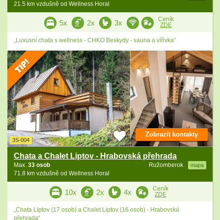
21.5 km vzdušně od Wellness Horal
Ceník
5x
2x
3x
ZDE
„Luxusní chata s wellness - CHKO Beskydy - sauna a vířivka“
Zobrazit kontakty
3S-004
Chata a Chalet Liptov - Hrabovská přehrada
Max.
33 osob
Ružomberok
mapa
71.8 km vzdušně od Wellness Horal
Ceník
10x
2x
4x
ZDE
„Chata Liptov (17 osob) a Chalet Liptov (16 osob) - Hrabovská
přehrada“