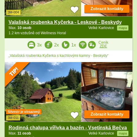
Zobrazit kontakty
3M-004
Valašská roubenka Kyčerka - Leskové - Beskydy
Max.
10 osob
Velké Karlovice
mapa
1.2 km vzdušně od Wellness Horal
Ceník
3x
2x
1x
ZDE
„Valašská roubenka Kyčerka s kachlovými kamny - Beskydy“
Silvestr je obsazený
Zobrazit kontakty
3M-011
Rodinná chalupa vířivka a bazén - Vsetínská Bečva
Max.
11 osob
Velké Karlovice
mapa