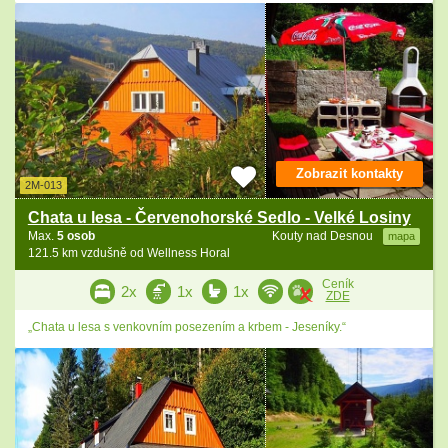
Zobrazit kontakty
2M-013
Chata u lesa - Červenohorské Sedlo - Velké Losiny
Max.
5 osob
Kouty nad Desnou
mapa
121.5 km vzdušně od Wellness Horal
Ceník
2x
1x
1x
ZDE
„Chata u lesa s venkovním posezením a krbem - Jeseníky.“