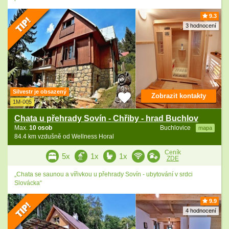
9.3
3 hodnocení
Silvestr je obsazený
Zobrazit kontakty
1M-005
Chata u přehrady Sovín - Chřiby - hrad Buchlov
Max.
10 osob
Buchlovice
mapa
84.4 km vzdušně od Wellness Horal
Ceník
5x
1x
1x
ZDE
„Chata se saunou a vířivkou u přehrady Sovín - ubytování v srdci
Slovácka“
9.9
4 hodnocení