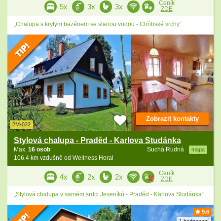
Ceník
5x
3x
3x
ZDE
„Chalupa s krytým bazénem se slanou vodou - Chřibské vrchy“
Zobrazit kontakty
2M-022
Stylová chalupa - Praděd - Karlova Studánka
Max.
16 osob
Suchá Rudná
mapa
106.4 km vzdušně od Wellness Horal
Ceník
4x
2x
2x
ZDE
„Stylová chalupa v samém srdci Jeseníků - Praděd - Karlova Studánka“
9.6