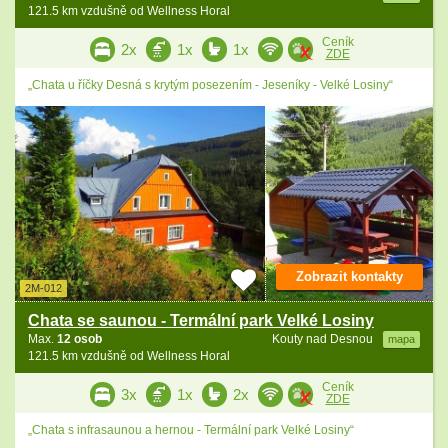
121.5 km vzdušně od Wellness Horal
Ceník
2x
1x
1x
ZDE
„Chata u říčky Desná s krytým posezením - Jeseníky - Velké Losiny“
Zobrazit kontakty
2M-012
Chata se saunou - Termální park Velké Losiny
Max.
12 osob
Kouty nad Desnou
mapa
121.5 km vzdušně od Wellness Horal
Ceník
3x
1x
2x
ZDE
„Chata s infrasaunou a hernou - Termální park Velké Losiny“