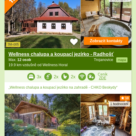
Zobrazit kontakty
3M-005
Wellness chalupa a koupací jezírko - Radhošť
Max.
12 osob
Trojanovice
mapa
19.9 km vzdušně od Wellness Horal
Ceník
3x
2x
2x
ZDE
„Wellness chalupa a koupací jezírko na zahradě - CHKO Beskydy“
10
1 hodnocení