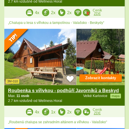
2.7 km vzdušně od Wellness Horal
Ceník
4x
2x
2x
ZDE
„Chalupa u lesa s vířivkou a tampolínou - Valašsko - Beskydy“
Zobrazit kontakty
3M-010
Roubenka s vířivkou - podhůří Javorníků a Beskyd
Max.
11 osob
Velké Karlovice
mapa
2.7 km vzdušně od Wellness Horal
Ceník
4x
1x
2x
ZDE
„Roubená chalupa se zahradním altánem a vířivkou - Valašsko“