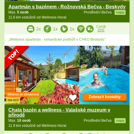
Apartmán s bazénem - Rožnovská Bečva - Beskydy
Max.
5 osob
Prostřední Bečva
mapa
11.6 km vzdušně od Wellness Horal
Ceník
2x
1x
1x
ZDE
„Wellness apartmán - romantické podhůří v CHKO Beskydy.“
Silvestr je obsazený
Zobrazit kontakty
3M-003
Chata bazén a wellness - Valašské muzeum v
přírodě
Max.
10 osob
Prostřední Bečva
mapa
11.9 km vzdušně od Wellness Horal