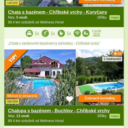
1M-009
Chata s bazénem - Chřibské vrchy - Koryčany
Max.
5 osob
Střílky
mapa
89.4 km vzdušně od Wellness Horal
Ceník
1x
1x
1x
ZDE
„Chata s venkovním bazénem a zahradou - Chřibské vrchy“
10
1 hodnocení
Silvestr je obsazený
Zobrazit kontakty
1M-008
Chalupa s bazénem - Buchlov - Chřibské vrchy
Max.
13 osob
Střílky
mapa
89.4 km vzdušně od Wellness Horal