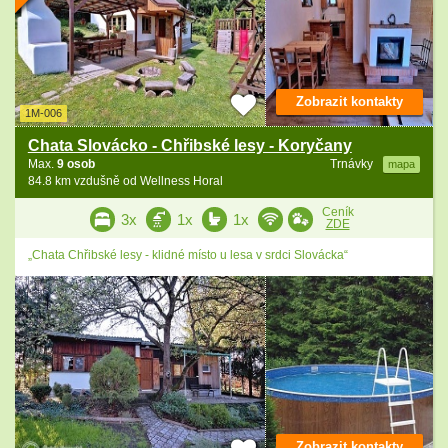
Zobrazit kontakty
1M-006
Chata Slovácko - Chřibské lesy - Koryčany
Max.
9 osob
Trnávky
mapa
84.8 km vzdušně od Wellness Horal
Ceník
3x
1x
1x
ZDE
„Chata Chřibské lesy - klidné místo u lesa v srdci Slovácka“
Zobrazit kontakty