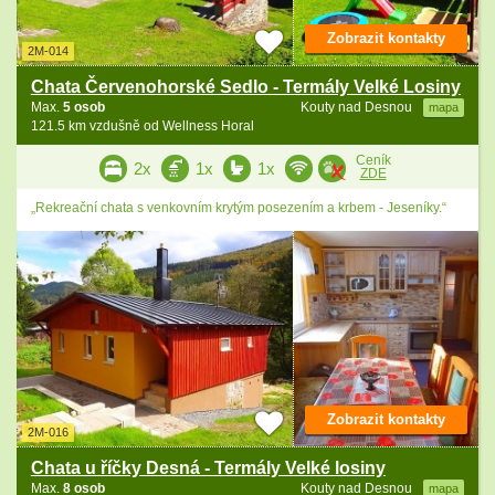
Zobrazit kontakty
2M-014
Chata Červenohorské Sedlo - Termály Velké Losiny
Max.
5 osob
Kouty nad Desnou
mapa
121.5 km vzdušně od Wellness Horal
Ceník
2x
1x
1x
ZDE
„Rekreační chata s venkovním krytým posezením a krbem - Jeseníky.“
Zobrazit kontakty
2M-016
Chata u říčky Desná - Termály Velké losiny
Max.
8 osob
Kouty nad Desnou
mapa