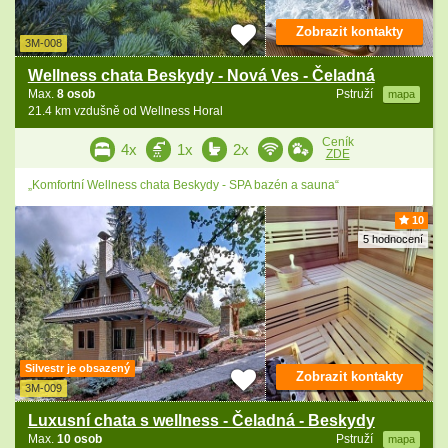
Zobrazit kontakty
3M-008
Wellness chata Beskydy - Nová Ves - Čeladná
Max.
8 osob
Pstruží
mapa
21.4 km vzdušně od Wellness Horal
Ceník
4x
1x
2x
ZDE
„Komfortní Wellness chata Beskydy - SPA bazén a sauna“
10
5 hodnocení
Silvestr je obsazený
Zobrazit kontakty
3M-009
Luxusní chata s wellness - Čeladná - Beskydy
Max.
10 osob
Pstruží
mapa