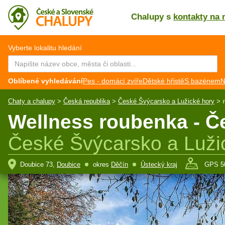
Chalupy s
kontakty na 
CZ
EN
Vyberte lokalitu hledání
Oblíbené vyhledávání
Pes - domácí zvíře
Dětské hřistě
S bazénem
N
Chaty a chalupy
>
Česká republika
>
České Švýcarsko a Lužické hory
>
Wellness roubenka - Č
České Švýcarsko a Luži
Doubice 73,
Doubice
okres
Děčín
Ústecký kraj
GPS 50