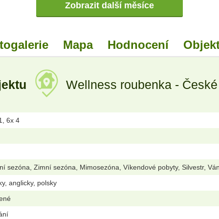
Zobrazit další měsíce
togalerie
Mapa
Hodnocení
Objekt
jektu
Wellness roubenka - České 
1, 6x 4
ní sezóna, Zimní sezóna, Mimosezóna, Víkendové pobyty, Silvestr, Vá
y, anglicky, polsky
lené
ání