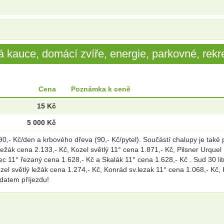
 kauce, domácí zvíře, energie, parkovné, rekre
Cena
Poznámka k ceně
15 Kč
5 000 Kč
,- Kč/den a krbového dřeva (90,- Kč/pytel). Součástí chalupy je také 
v ležák cena 2.133,- Kč, Kozel světlý 11° cena 1.871,- Kč, Pilsner Urqu
 11° řezaný cena 1.628,- Kč a Skalák 11° cena 1.628,- Kč . Sud 30 litr
l světlý ležák cena 1.274,- Kč, Konrád sv.lezak 11° cena 1.068,- Kč, Ko
 datem příjezdu!