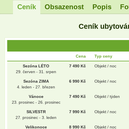
Ceník
Obsazenost
Popis
Fo
Ceník ubytová
Cena
Typ ceny
Sezóna LÉTO
7 490 Kč
Objekt / noc
29. červen - 31. srpen
Sezóna ZIMA
6 990 Kč
Objekt / noc
4. leden - 27. březen
Vánoce
7 490 Kč
Objekt / týden
23. prosinec - 26. prosinec
SILVESTR
7 990 Kč
Objekt / noc
27. prosinec - 3. leden
Velikonoce
8 990 Kč
Objekt / noc