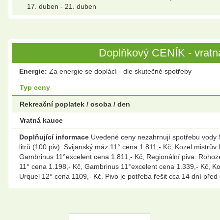
17. duben - 21. duben
Doplňkový CENÍK - vratná
Energie:
Za energie se doplácí - dle skutečné spotřeby
Typ ceny
Rekreační poplatek / osoba / den
Vratná kauce
Doplňující informace
Uvedené ceny nezahrnují spotřebu vody 90
litrů (100 piv): Svijanský máz 11° cena 1.811,- Kč, Kozel mistrů
Gambrinus 11°excelent cena 1.811,- Kč, Regionální piva. Rohozec
11° cena 1.198,- Kč, Gambrinus 11°excelent cena 1.339,- Kč, Koze
Urquel 12° cena 1109,- Kč. Pivo je potřeba řešit cca 14 dní před