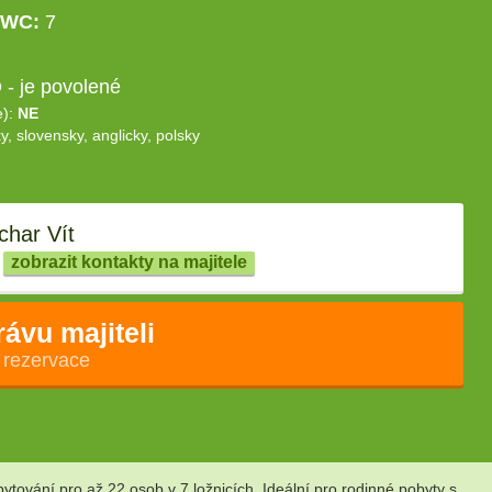
WC:
7
- je povolené
e):
NE
y, slovensky, anglicky, polsky
char Vít
zobrazit kontakty na majitele
rávu majiteli
 rezervace
vání pro až 22 osob v 7 ložnicích. Ideální pro rodinné pobyty s