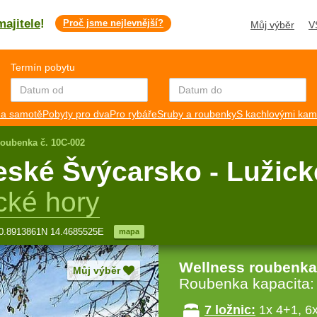
majitele
!
Proč jsme nejlevnější?
Můj výběr
V
Termín pobytu
a samotě
Pobyty pro dva
Pro rybáře
Sruby a roubenky
S kachlovými ka
roubenka č. 10C-002
eské Švýcarsko - Lužick
cké hory
.8913861N 14.4685525E
mapa
Wellness roubenka
Můj výběr
Roubenka kapacita
7 ložnic:
1x 4+1, 6x