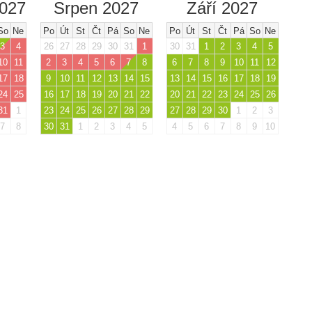
2027
Srpen 2027
Září 2027
So
Ne
Po
Út
St
Čt
Pá
So
Ne
Po
Út
St
Čt
Pá
So
Ne
3
4
26
27
28
29
30
31
1
30
31
1
2
3
4
5
10
11
2
3
4
5
6
7
8
6
7
8
9
10
11
12
17
18
9
10
11
12
13
14
15
13
14
15
16
17
18
19
24
25
16
17
18
19
20
21
22
20
21
22
23
24
25
26
31
1
23
24
25
26
27
28
29
27
28
29
30
1
2
3
7
8
30
31
1
2
3
4
5
4
5
6
7
8
9
10