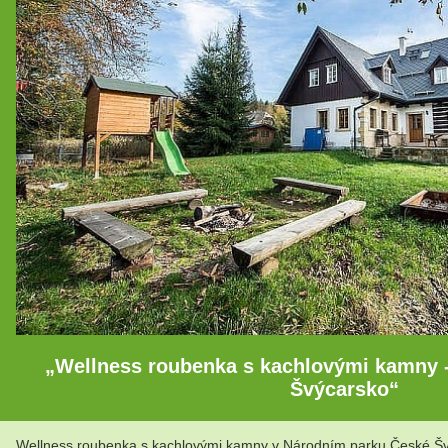
„Wellness roubenka s kachlovými kamny -
Švýcarsko“
Wellness roubenka s kachlovými kamny v Národním parku České Švýca