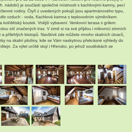
h. nádobí) je součástí společné místnosti s kachlovými kamny, pecí
i členné rodiny. Čtyři z uvedených pokojů jsou apartmánového typu,
erpadlo vzduch - voda, Kachlová kamna s teplovodním výměníkem.
 kol/dětský koutek. Vnější vybavení: Venkovní terasa s grilem.
stou sítí značených tras. V zimě si na své přijdou i milovníci zimních
a přilehlých biotopů. Navštívit zde můžete mnoho skalních útvarů,
ky na skalní plošiny, kde se Vám naskytnou překrásné výhledy do
tejn. Za výlet určitě stojí i Hřensko, po jehož soutěskách se
.
.
.
.
.
.
.