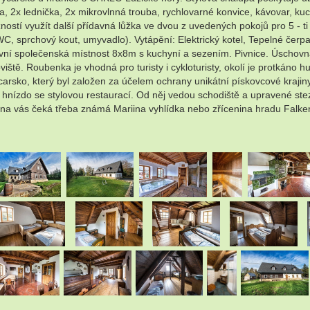
, 2x lednička, 2x mikrovlnná trouba, rychlovarné konvice, kávovar, kuc
ostí využít další přídavná lůžka ve dvou z uvedených pokojů pro 5 - t
ů (WC, sprchový kout, umyvadlo). Vytápění: Elektrický kotel, Tepelné č
avní společenská místnost 8x8m s kuchyní a sezením. Pivnice. Úschovna
ště. Roubenka je vhodná pro turisty i cykloturisty, okolí je protkáno hu
ko, který byl založen za účelem ochrany unikátní pískovcové krajiny 
nízdo se stylovou restaurací. Od něj vedou schodiště a upravené stez
 na vás čeká třeba známá Mariina vyhlídka nebo zřícenina hradu Falkenš
.
.
.
.
.
.
.
.