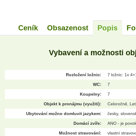
Ceník
Obsazenost
Popis
Fo
Vybavení a možnosti ob
Rozložení ložnic:
7 ložnic: 1x 4+
WC:
7
Koupelny:
7
Objekt k pronájmu (využití):
Celoročně, Let
Ubytování možno domluvit jazykem:
česky, slovensk
Domácí zvíře:
ANO - je povo
Možnost stravování:
vlastní stravov