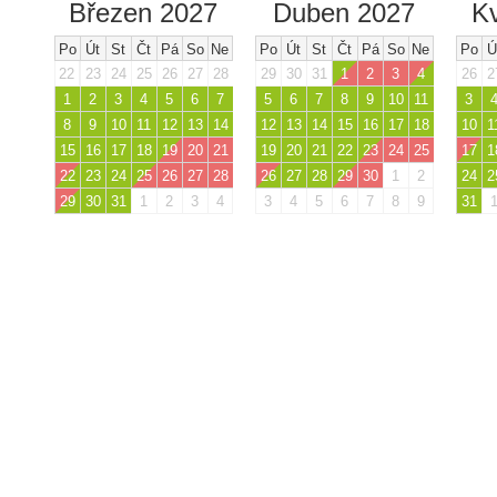
Březen 2027
Duben 2027
K
Po
Út
St
Čt
Pá
So
Ne
Po
Út
St
Čt
Pá
So
Ne
Po
Ú
22
23
24
25
26
27
28
29
30
31
1
2
3
4
26
2
1
2
3
4
5
6
7
5
6
7
8
9
10
11
3
8
9
10
11
12
13
14
12
13
14
15
16
17
18
10
1
15
16
17
18
19
20
21
19
20
21
22
23
24
25
17
1
22
23
24
25
26
27
28
26
27
28
29
30
1
2
24
2
29
30
31
1
2
3
4
3
4
5
6
7
8
9
31