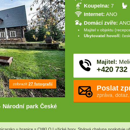
Koupelna:
7
Internet:
ANO
Domácí zvíře:
ANO 
Majitel v objektu (recepc
Ubytovatel hovoří:
česk
Majitel:
Meli
+420 732
zobrazit
27 fotografií
Poslat zp
zpráva, dotaz,
 Národní park České
rsko u hranice s CHKLO Lužické hory. Stylová chalupa poskytuje ubyto