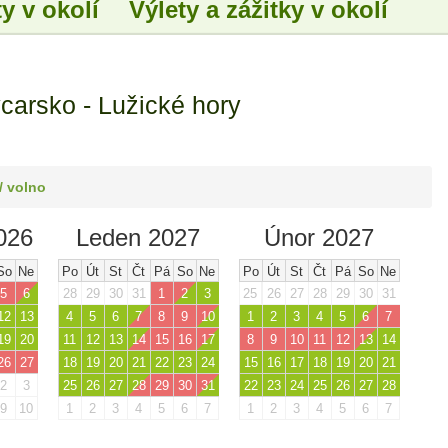
y v okolí
Výlety a zážitky v okolí
arsko - Lužické hory
/ volno
026
Leden 2027
Únor 2027
So
Ne
Po
Út
St
Čt
Pá
So
Ne
Po
Út
St
Čt
Pá
So
Ne
5
6
28
29
30
31
1
2
3
25
26
27
28
29
30
31
12
13
4
5
6
7
8
9
10
1
2
3
4
5
6
7
19
20
11
12
13
14
15
16
17
8
9
10
11
12
13
14
26
27
18
19
20
21
22
23
24
15
16
17
18
19
20
21
2
3
25
26
27
28
29
30
31
22
23
24
25
26
27
28
9
10
1
2
3
4
5
6
7
1
2
3
4
5
6
7