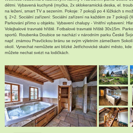
dětmi. Vybavená kuchyně (myčka, 2x sklokeramická deska, el. trouba
na ležení, smart TV a sezením. Pokoje: 7 pokojů po 4 lůžkách s možn
tj. 2+2. Sociální zařízení: Sociální zařízení na každém ze 7 pokoj
Parkování přímo u objektu. Vybavení chalupy - Vnitřní vybavení: Hl
Volejbalové travnaté hřiště. Fotbalové travnaté hřiště 30x15m. Parkovi
sportů. Roubenka Doubice se nachází v národním parku České Švýcars
např. známou Pravčickou bránu se svým výletním zámečkem Sokolí h
okolí. Vynechat nemůžete ani blízké Jetřichovické skalní město, kde
můžete nechat svézt na lodičkách.
.
.