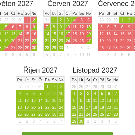
věten 2027
Červen 2027
Červenec 
t
St
Čt
Pá
So
Ne
Po
Út
St
Čt
Pá
So
Ne
Po
Út
St
Čt
Pá
7
28
29
30
1
2
31
1
2
3
4
5
6
28
29
30
1
2
4
5
6
7
8
9
7
8
9
10
11
12
13
5
6
7
8
9
1
12
13
14
15
16
14
15
16
17
18
19
20
12
13
14
15
16
8
19
20
21
22
23
21
22
23
24
25
26
27
19
20
21
22
23
5
26
27
28
29
30
28
29
30
1
2
3
4
26
27
28
29
30
1
2
3
4
5
6
5
6
7
8
9
10
11
2
3
4
5
6
Říjen 2027
Listopad 2027
Po
Út
St
Čt
Pá
So
Ne
Po
Út
St
Čt
Pá
So
Ne
27
28
29
30
1
2
3
25
26
27
28
29
30
31
4
5
6
7
8
9
10
1
2
3
4
5
6
7
11
12
13
14
15
16
17
8
9
10
11
12
13
14
18
19
20
21
22
23
24
15
16
17
18
19
20
21
25
26
27
28
29
30
31
22
23
24
25
26
27
28
1
2
3
4
5
6
7
29
30
1
2
3
4
5