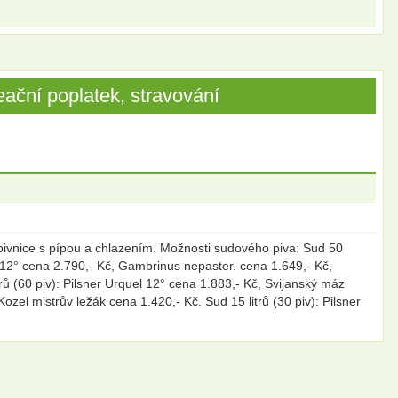
ační poplatek, stravování
pivnice s pípou a chlazením. Možnosti sudového piva: Sud 50
el 12° cena 2.790,- Kč, Gambrinus nepaster. cena 1.649,- Kč,
ů (60 piv): Pilsner Urquel 12° cena 1.883,- Kč, Svijanský máz
zel mistrův ležák cena 1.420,- Kč. Sud 15 litrů (30 piv): Pilsner