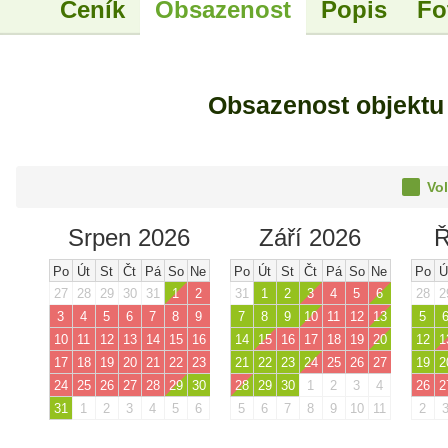
Ceník
Obsazenost
Popis
Fo
Obsazenost objekt
Vol
Srpen 2026
Září 2026
Ř
Po
Út
St
Čt
Pá
So
Ne
Po
Út
St
Čt
Pá
So
Ne
Po
Ú
27
28
29
30
31
1
2
31
1
2
3
4
5
6
28
2
3
4
5
6
7
8
9
7
8
9
10
11
12
13
5
10
11
12
13
14
15
16
14
15
16
17
18
19
20
12
1
17
18
19
20
21
22
23
21
22
23
24
25
26
27
19
2
24
25
26
27
28
29
30
28
29
30
1
2
3
4
26
2
31
1
2
3
4
5
6
5
6
7
8
9
10
11
2