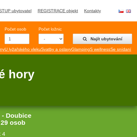
STUP ubytovatel
REGISTRACE objekt
Kontakty
Počet osob
Počet ložnic
Najít ubytování
mny
U lyžařského vleku
Svatby a oslavy
Glamping
S wellness
Se snídaní
é hory
 - Doubice
:
29 osob
 4