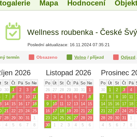
togalerie
Mapa
Hodnocení
Objekt
u
Wellness roubenka - České Švýc
Poslední aktualizace: 16.11.2024 07:35:21
ný termín
Obsazeno
Volno
/ příjezd
Odjezd
íjen 2026
Listopad 2026
Prosinec 2
t
St
Čt
Pá
So
Ne
Po
Út
St
Čt
Pá
So
Ne
Po
Út
St
Čt
Pá
9
30
1
2
3
4
26
27
28
29
30
31
1
30
1
2
3
4
6
7
8
9
10
11
2
3
4
5
6
7
8
7
8
9
10
11
3
14
15
16
17
18
9
10
11
12
13
14
15
14
15
16
17
18
0
21
22
23
24
25
16
17
18
19
20
21
22
21
22
23
24
25
7
28
29
30
31
1
23
24
25
26
27
28
29
28
29
30
31
1
3
4
5
6
7
8
30
1
2
3
4
5
6
4
5
6
7
8