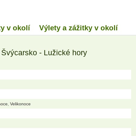
y v okolí
Výlety a zážitky v okolí
Švýcarsko - Lužické hory
noce, Velikonoce