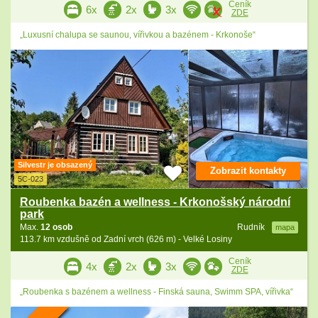
Ceník
6x
2x
3x
ZDE
„Luxusní chalupa se saunou, vířivkou a bazénem - Krkonoše“
Silvestr je obsazený
Zobrazit kontakty
5C-023
Roubenka bazén a wellness - Krkonošský národní
park
Max.
12 osob
Rudník
mapa
113.7 km vzdušně od Zadní vrch (626 m) - Velké Losiny
Ceník
4x
2x
3x
ZDE
„Roubenka s bazénem a wellness - Finská sauna, Swimm SPA, vířivka“