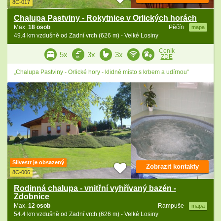
8C-017
Chalupa Pastviny - Rokytnice v Orlických horách
Max.
18 osob
Pěčín
mapa
49.4 km vzdušně od Zadní vrch (626 m) - Velké Losiny
Ceník
5x
3x
3x
ZDE
„Chalupa Pastviny - Orlické hory - klidné místo s krbem a udírnou“
Silvestr je obsazený
Zobrazit kontakty
8C-006
Rodinná chalupa - vnitřní vyhřívaný bazén -
Zdobnice
Max.
12 osob
Rampuše
mapa
54.4 km vzdušně od Zadní vrch (626 m) - Velké Losiny