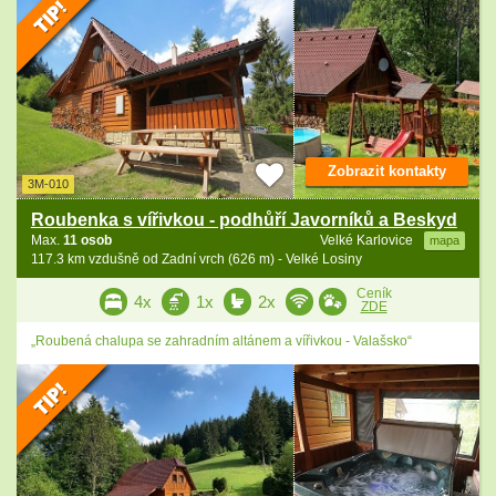
Zobrazit kontakty
3M-010
Roubenka s vířivkou - podhůří Javorníků a Beskyd
Max.
11 osob
Velké Karlovice
mapa
117.3 km vzdušně od Zadní vrch (626 m) - Velké Losiny
Ceník
4x
1x
2x
ZDE
„Roubená chalupa se zahradním altánem a vířivkou - Valašsko“