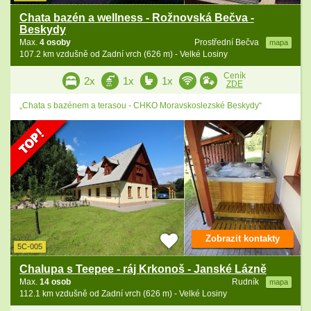
Chata bazén a wellness - Rožnovská Bečva -
Beskydy
Max.
4 osoby
Prostřední Bečva
mapa
107.2 km vzdušně od Zadní vrch (626 m) - Velké Losiny
Ceník
2x
1x
1x
ZDE
„Chata s bazénem a terasou - CHKO Moravskoslezské Beskydy“
Zobrazit kontakty
5C-005
Chalupa s Teepee - ráj Krkonoš - Janské Lázně
Max.
14 osob
Rudník
mapa
112.1 km vzdušně od Zadní vrch (626 m) - Velké Losiny