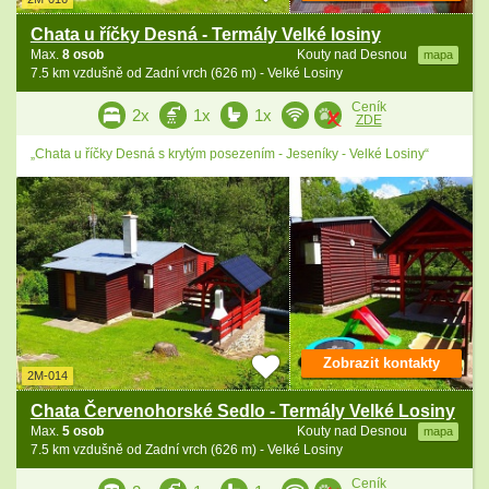
Chata u říčky Desná - Termály Velké losiny
Max.
8 osob
Kouty nad Desnou
mapa
7.5 km vzdušně od Zadní vrch (626 m) - Velké Losiny
Ceník
2x
1x
1x
ZDE
„Chata u říčky Desná s krytým posezením - Jeseníky - Velké Losiny“
Zobrazit kontakty
2M-014
Chata Červenohorské Sedlo - Termály Velké Losiny
Max.
5 osob
Kouty nad Desnou
mapa
7.5 km vzdušně od Zadní vrch (626 m) - Velké Losiny
Ceník