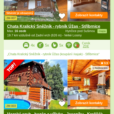
Silvestr je obsazený
Zobrazit kontakty
2M-007
Chata Kralický Sněžník - rybník Úžas - Stříbrnice
Max.
16 osob
Hynčice pod Sušinou
mapa
19.7 km vzdušně od Zadní vrch (626 m) - Velké Losiny
Ceník
4x
5x
5x
ZDE
„Chata Kralický Sněžník - rybník Úžas (koupání i kajak) - Stříbrnice“
9.9
1 hodnocení
Zobrazit kontakty
2M-003