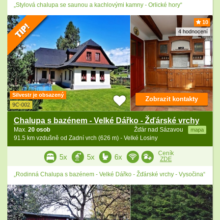
„Stylová chalupa se saunou a kachlovými kamny - Orlické hory“
10
4 hodnocení
Silvestr je obsazený
Zobrazit kontakty
9C-002
Chalupa s bazénem - Velké Dářko - Žďárské vrchy
Max.
20 osob
Žďár nad Sázavou
mapa
91.5 km vzdušně od Zadní vrch (626 m) - Velké Losiny
Ceník
5x
5x
6x
ZDE
„Rodinná Chalupa s bazénem - Velké Dářko - Žďárské vrchy - Vysočina“