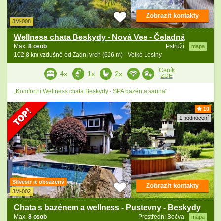
Zobrazit kontakty
3M-008
Wellness chata Beskydy - Nová Ves - Čeladná
Max.
8 osob
Pstruží
mapa
102.8 km vzdušně od Zadní vrch (626 m) - Velké Losiny
Ceník
4x
1x
2x
ZDE
„Komfortní Wellness chata Beskydy - SPA bazén a sauna“
10
1 hodnocení
Silvestr je obsazený
Zobrazit kontakty
3M-002
Chata s bazénem a wellness - Pustevny - Beskydy
Max.
8 osob
Prostřední Bečva
mapa