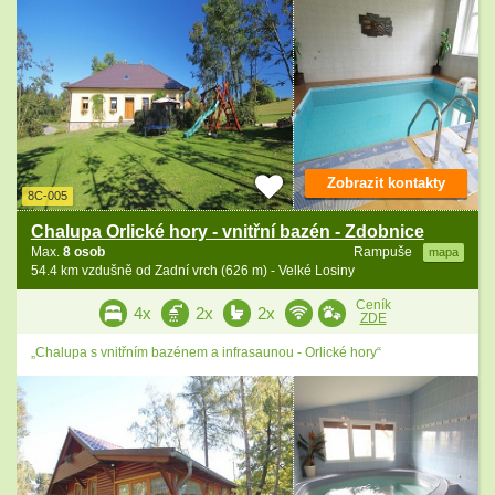
Zobrazit kontakty
8C-005
Chalupa Orlické hory - vnitřní bazén - Zdobnice
Max.
8 osob
Rampuše
mapa
54.4 km vzdušně od Zadní vrch (626 m) - Velké Losiny
Ceník
4x
2x
2x
ZDE
„Chalupa s vnitřním bazénem a infrasaunou - Orlické hory“