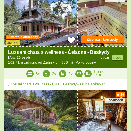
Silvestr je obsazený
Zobrazit kontakty
3M-009
Luxusní chata s wellness - Čeladná - Beskydy
Max.
10 osob
Pstruží
mapa
102.7 km vzdušně od Zadní vrch (626 m) - Velké Losiny
Ceník
5x
2x
3x
ZDE
„Luxusní chata s wellness - CHKO Beskydy - sauna a vířivka“
10
1 hodnocení