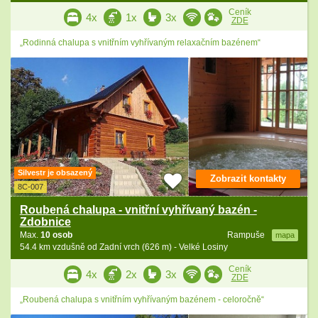
Ceník
4x
1x
3x
ZDE
„Rodinná chalupa s vnitřním vyhřívaným relaxačním bazénem“
Silvestr je obsazený
Zobrazit kontakty
8C-007
Roubená chalupa - vnitřní vyhřívaný bazén -
Zdobnice
Max.
10 osob
Rampuše
mapa
54.4 km vzdušně od Zadní vrch (626 m) - Velké Losiny
Ceník
4x
2x
3x
ZDE
„Roubená chalupa s vnitřním vyhřívaným bazénem - celoročně“