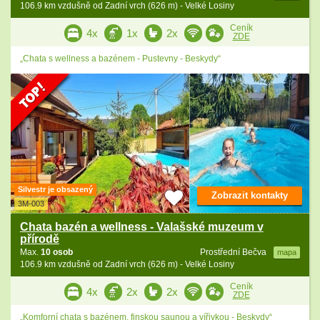
106.9 km vzdušně od Zadní vrch (626 m) - Velké Losiny
Ceník
4x
1x
2x
ZDE
„Chata s wellness a bazénem - Pustevny - Beskydy“
Silvestr je obsazený
Zobrazit kontakty
3M-003
Chata bazén a wellness - Valašské muzeum v
přírodě
Max.
10 osob
Prostřední Bečva
mapa
106.9 km vzdušně od Zadní vrch (626 m) - Velké Losiny
Ceník
4x
2x
2x
ZDE
„Komforní chata s bazénem, finskou saunou a vířivkou - Beskydy“