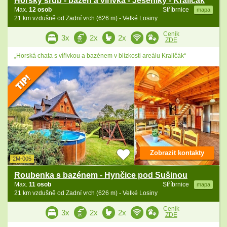
Horský srub - bazén a vířivka - Jeseníky - Kraličák
Max.
12 osob
Stříbrnice
mapa
21 km vzdušně od Zadní vrch (626 m) - Velké Losiny
Ceník
3x
2x
2x
ZDE
„Horská chata s vířivkou a bazénem v blízkosti areálu Kraličák“
Zobrazit kontakty
2M-005
Roubenka s bazénem - Hynčice pod Sušinou
Max.
11 osob
Stříbrnice
mapa
21 km vzdušně od Zadní vrch (626 m) - Velké Losiny
Ceník
3x
2x
2x
ZDE