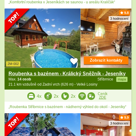
„Komfortní roubenka v Jeseníkách se saunou - u areálu Kraličák“
9.8
3 hodnocení
Zobrazit kontakty
2M-002
Roubenka s bazénem - Králický Sněžník - Jeseníky
Max.
14 osob
Stříbrnice
mapa
21.1 km vzdušně od Zadní vrch (626 m) - Velké Losiny
Ceník
4x
2x
2x
ZDE
„Roubenka Stříbrnice s bazénem - nádherný výhled do okolí - Jeseníky“
9.9
3 hodnocení