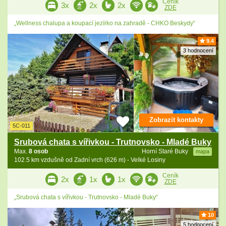
Ceník
3x
2x
2x
ZDE
„Wellness chalupa a koupací jezírko na zahradě - CHKO Beskydy“
9.4
3 hodnocení
Zobrazit kontakty
5C-011
Srubová chata s vířivkou - Trutnovsko - Mladé Buky
Max.
8 osob
Horní Staré Buky
mapa
102.5 km vzdušně od Zadní vrch (626 m) - Velké Losiny
Ceník
2x
1x
1x
ZDE
„Srubová chata s vířivkou - Trutnovsko - Mladé Buky“
10
5 hodnocení