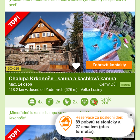
pecí“
Zobrazit kontakty
5C-016
Chalupa Krkonoše - sauna a kachlová kamna
Max.
14 osob
Černý Důl
mapa
118.2 km vzdušně od Zadní vrch (626 m) - Velké Losiny
Ceník
4x
2x
2x
ZDE
„Mimořádně luxusní chalupa se saunou a kachlovými kamny -
Rezervace za poslední den:
Krkonoše“
89 pobytů telefonicky a
27 emailem (přes
10
formulář).
3 hodnocení