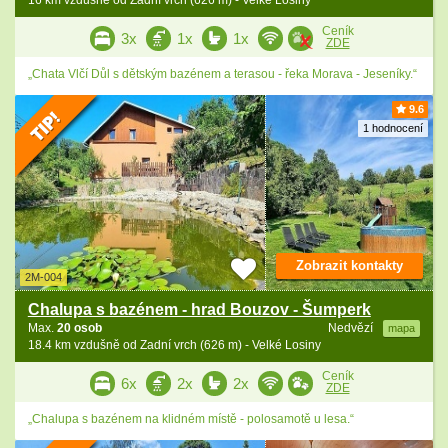
16 km vzdušně od Zadní vrch (626 m) - Velké Losiny
Ceník
3x
1x
1x
ZDE
„Chata Vlčí Důl s dětským bazénem a terasou - řeka Morava - Jeseníky.“
9.6
1 hodnocení
Zobrazit kontakty
2M-004
Chalupa s bazénem - hrad Bouzov - Šumperk
Max.
20 osob
Nedvězí
mapa
18.4 km vzdušně od Zadní vrch (626 m) - Velké Losiny
Ceník
6x
2x
2x
ZDE
„Chalupa s bazénem na klidném místě - polosamotě u lesa.“