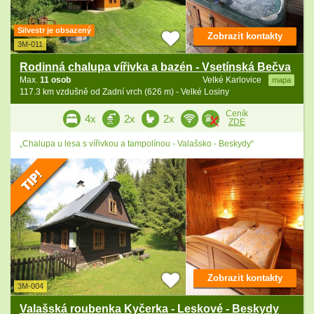
Silvestr je obsazený
Zobrazit kontakty
3M-011
Rodinná chalupa vířivka a bazén - Vsetínská Bečva
Max.
11 osob
Velké Karlovice
mapa
117.3 km vzdušně od Zadní vrch (626 m) - Velké Losiny
Ceník
4x
2x
2x
ZDE
„Chalupa u lesa s vířivkou a tampolínou - Valašsko - Beskydy“
Zobrazit kontakty
3M-004
Valašská roubenka Kyčerka - Leskové - Beskydy