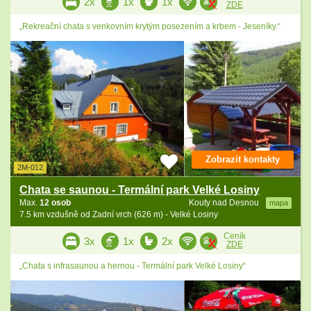
2x
1x
1x
ZDE
„Rekreační chata s venkovním krytým posezením a krbem - Jeseníky.“
Zobrazit kontakty
2M-012
Chata se saunou - Termální park Velké Losiny
Max.
12 osob
Kouty nad Desnou
mapa
7.5 km vzdušně od Zadní vrch (626 m) - Velké Losiny
Ceník
3x
1x
2x
ZDE
„Chata s infrasaunou a hernou - Termální park Velké Losiny“