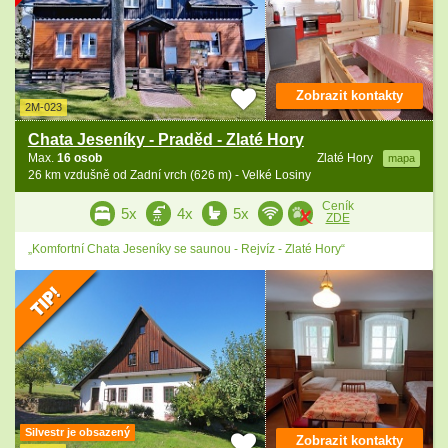
Zobrazit kontakty
2M-023
Chata Jeseníky - Praděd - Zlaté Hory
Max.
16 osob
Zlaté Hory
mapa
26 km vzdušně od Zadní vrch (626 m) - Velké Losiny
Ceník
5x
4x
5x
ZDE
„Komfortní Chata Jeseníky se saunou - Rejvíz - Zlaté Hory“
Silvestr je obsazený
Zobrazit kontakty