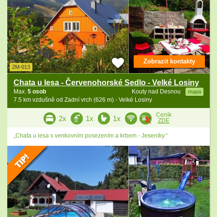
Zobrazit kontakty
2M-013
Chata u lesa - Červenohorské Sedlo - Velké Losiny
Max.
5 osob
Kouty nad Desnou
mapa
7.5 km vzdušně od Zadní vrch (626 m) - Velké Losiny
Ceník
2x
1x
1x
ZDE
„Chata u lesa s venkovním posezením a krbem - Jeseníky.“