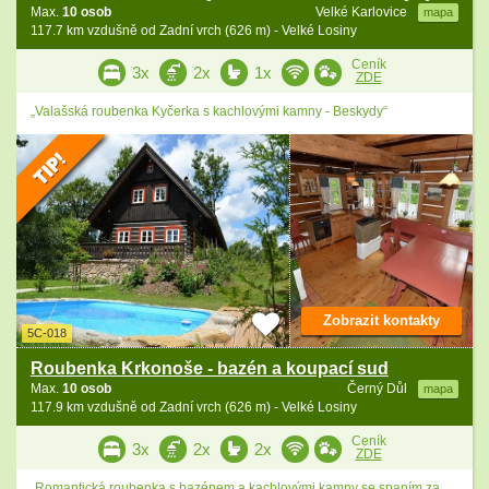
Max.
10 osob
Velké Karlovice
mapa
117.7 km vzdušně od Zadní vrch (626 m) - Velké Losiny
Ceník
3x
2x
1x
ZDE
„Valašská roubenka Kyčerka s kachlovými kamny - Beskydy“
Zobrazit kontakty
5C-018
Roubenka Krkonoše - bazén a koupací sud
Max.
10 osob
Černý Důl
mapa
117.9 km vzdušně od Zadní vrch (626 m) - Velké Losiny
Ceník
3x
2x
2x
ZDE
„Romantická roubenka s bazénem a kachlovými kamny se spaním za