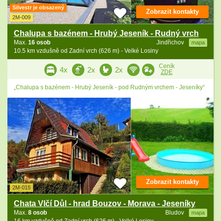
Silvestr je obsazený
Zobrazit kontakty
2M-009
Chalupa s bazénem - Hrubý Jeseník - Rudný vrch
Max.
16 osob
Jindřichov
mapa
10.5 km vzdušně od Zadní vrch (626 m) - Velké Losiny
Ceník
4x
2x
2x
ZDE
„Chalupa s bazénem - Hrubý Jeseník - pod Rudným vrchem - Jeseníky“
Zobrazit kontakty
2M-015
Chata Vlčí Důl - hrad Bouzov - Morava - Jeseníky
Max.
8 osob
Bludov
mapa