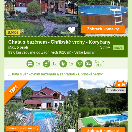
Zobrazit kontakty
1M-009
Chata s bazénem - Chřibské vrchy - Koryčany
Max.
5 osob
Střílky
mapa
99.6 km vzdušně od Zadní vrch (626 m) - Velké Losiny
Ceník
1x
1x
1x
ZDE
„Chata s venkovním bazénem a zahradou - Chřibské vrchy“
10
1 hodnocení
Silvestr je obsazený
Zobrazit kontakty