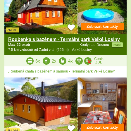
Zobrazit kontakty
2M-011
Roubenka s bazénem - Termální park Velké Losiny
Max.
22 osob
Kouty nad Desnou
mapa
7.5 km vzdušně od Zadní vrch (626 m) - Velké Losiny
Ceník
6x
2x
4x
ZDE
„Roubená chata s bazénem a saunou - Termální park Velké Losiny“
Zobrazit kontakty
2M-016