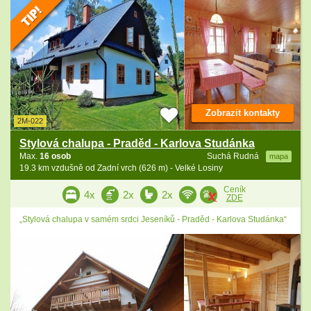
Zobrazit kontakty
2M-022
Stylová chalupa - Praděd - Karlova Studánka
Max.
16 osob
Suchá Rudná
mapa
19.3 km vzdušně od Zadní vrch (626 m) - Velké Losiny
Ceník
4x
2x
2x
ZDE
„Stylová chalupa v samém srdci Jeseníků - Praděd - Karlova Studánka“