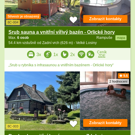
Silvestr je obsazený
Zobrazit kontakty
8C-004
Srub sauna a vnitřní vířivý bazén - Orlické hory
Max.
6 osob
Rampuše
mapa
54.4 km vzdušně od Zadní vrch (626 m) - Velké Losiny
Ceník
3x
1x
2x
ZDE
„Srub u rybníka s infrasaunou a vnitřním bazénem - Orlické hory“
9.6
2 hodnocení
Zobrazit kontakty
8C-003