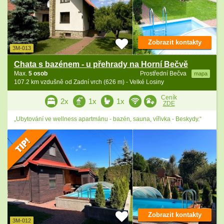
Zobrazit kontakty
3M-013
Chata s bazénem - u přehrady na Horní Bečvě
Max.
5 osob
Prostřední Bečva
mapa
107.2 km vzdušně od Zadní vrch (626 m) - Velké Losiny
Ceník
2x
1x
1x
ZDE
„Ubytování ve wellness apartmánu - bazén, sauna, vířivka - Beskydy.“
Zobrazit kontakty
3M-012