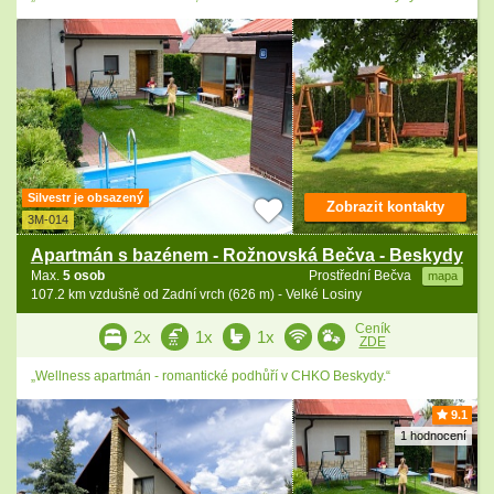
Silvestr je obsazený
Zobrazit kontakty
3M-014
Apartmán s bazénem - Rožnovská Bečva - Beskydy
Max.
5 osob
Prostřední Bečva
mapa
107.2 km vzdušně od Zadní vrch (626 m) - Velké Losiny
Ceník
2x
1x
1x
ZDE
„Wellness apartmán - romantické podhůří v CHKO Beskydy.“
9.1
1 hodnocení