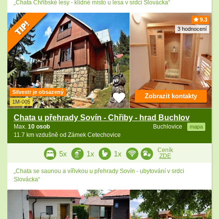
„Chata Chřibské lesy - klidné místo u lesa v srdci Slovácka“
9.3
3 hodnocení
Silvestr je obsazený
Zobrazit kontakty
1M-005
Chata u přehrady Sovín - Chřiby - hrad Buchlov
Max.
10 osob
Buchlovice
mapa
11.7 km vzdušně od Zámek Cetechovice
Ceník
5x
1x
1x
ZDE
„Chata se saunou a vířivkou u přehrady Sovín - ubytování v srdci
Slovácka“