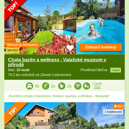
Silvestr je obsazený
Zobrazit kontakty
3M-003
Chata bazén a wellness - Valašské muzeum v
přírodě
Max.
10 osob
Prostřední Bečva
mapa
79.2 km vzdušně od Zámek Cetechovice
Ceník
4x
2x
2x
ZDE
„Komforní chata s bazénem, finskou saunou a vířivkou - Beskydy“
9.6
1 hodnocení