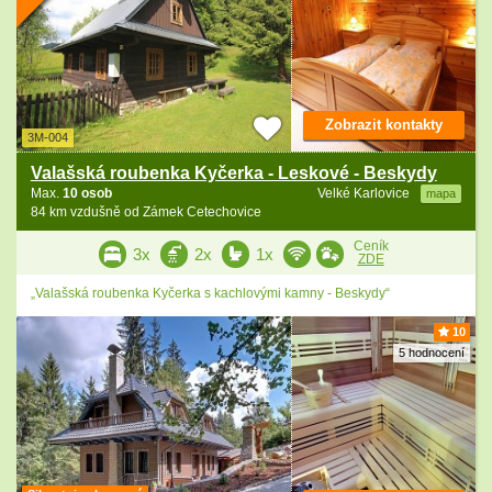
Zobrazit kontakty
3M-004
Valašská roubenka Kyčerka - Leskové - Beskydy
Max.
10 osob
Velké Karlovice
mapa
84 km vzdušně od Zámek Cetechovice
Ceník
3x
2x
1x
ZDE
„Valašská roubenka Kyčerka s kachlovými kamny - Beskydy“
10
5 hodnocení