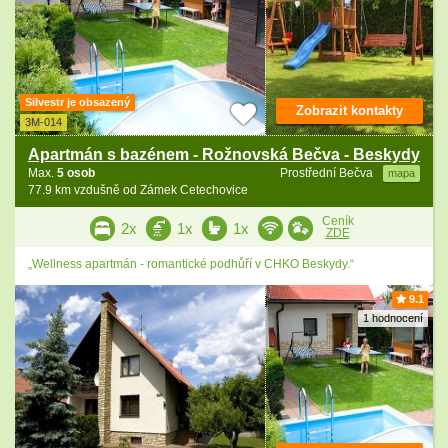
Silvestr je obsazený
Zobrazit kontakty
3M-014
Apartmán s bazénem - Rožnovská Bečva - Beskydy
Max.
5 osob
Prostřední Bečva
mapa
77.9 km vzdušně od Zámek Cetechovice
Ceník
2x
1x
1x
ZDE
„Wellness apartmán - romantické podhůří v CHKO Beskydy.“
9.1
1 hodnocení