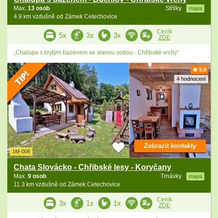
Max.
13 osob
Střílky
mapa
4.9 km vzdušně od Zámek Cetechovice
Ceník
5x
3x
3x
ZDE
„Chalupa s krytým bazénem se slanou vodou - Chřibské vrchy“
9.9
4 hodnocení
Zobrazit kontakty
1M-006
Chata Slovácko - Chřibské lesy - Koryčany
Max.
9 osob
Trnávky
mapa
11.3 km vzdušně od Zámek Cetechovice
Ceník
3x
1x
1x
ZDE