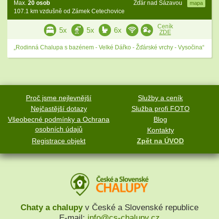
Max.
20 osob
Žďár nad Sázavou
mapa
107.1 km vzdušně od Zámek Cetechovice
Ceník
5x
5x
6x
ZDE
„Rodinná Chalupa s bazénem - Velké Dářko - Žďárské vrchy - Vysočina“
Proč jsme nejlevnější
Služby a ceník
Nejčastější dotazy
Služba profi FOTO
Všeobecné podmínky a Ochrana
Blog
osobních údajů
Kontakty
Registrace objekt
Zpět na ÚVOD
Chaty a chalupy
v České a Slovenské republice
E-mail:
info@cs-chalupy.cz