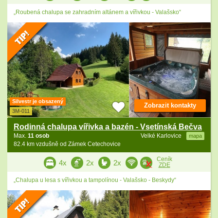
„Roubená chalupa se zahradním altánem a vířivkou - Valašsko“
Silvestr je obsazený
Zobrazit kontakty
3M-011
Rodinná chalupa vířivka a bazén - Vsetínská Bečva
Max.
11 osob
Velké Karlovice
mapa
82.4 km vzdušně od Zámek Cetechovice
Ceník
4x
2x
2x
ZDE
„Chalupa u lesa s vířivkou a tampolínou - Valašsko - Beskydy“