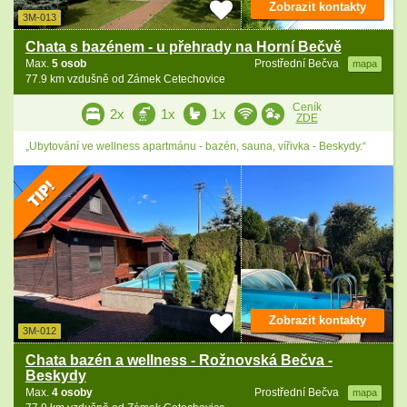
Zobrazit kontakty
3M-013
Chata s bazénem - u přehrady na Horní Bečvě
Max.
5 osob
Prostřední Bečva
mapa
77.9 km vzdušně od Zámek Cetechovice
Ceník
2x
1x
1x
ZDE
„Ubytování ve wellness apartmánu - bazén, sauna, vířivka - Beskydy.“
Zobrazit kontakty
3M-012
Chata bazén a wellness - Rožnovská Bečva -
Beskydy
Max.
4 osoby
Prostřední Bečva
mapa