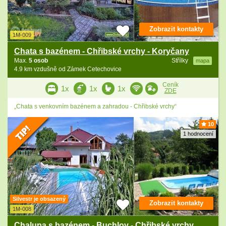
Zobrazit kontakty
1M-009
Chata s bazénem - Chřibské vrchy - Koryčany
Max.
5 osob
Střílky
mapa
4.9 km vzdušně od Zámek Cetechovice
Ceník
1x
1x
1x
ZDE
„Chata s venkovním bazénem a zahradou - Chřibské vrchy“
10
1 hodnocení
Silvestr je obsazený
Zobrazit kontakty
1M-008
Chalupa s bazénem - Buchlov - Chřibské vrchy