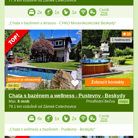
77.9 km vzdušně od Zámek Cetechovice
Ceník
2x
1x
1x
ZDE
„Chata s bazénem a terasou - CHKO Moravskoslezské Beskydy“
10
1 hodnocení
Silvestr je obsazený
Zobrazit kontakty
3M-002
Chata s bazénem a wellness - Pustevny - Beskydy
Max.
8 osob
Prostřední Bečva
mapa
79.1 km vzdušně od Zámek Cetechovice
Ceník
4x
1x
2x
ZDE
„Chata s wellness a bazénem - Pustevny - Beskydy“