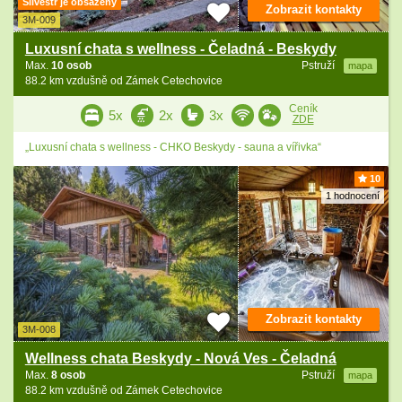
Silvestr je obsazený
Zobrazit kontakty
3M-009
Luxusní chata s wellness - Čeladná - Beskydy
Max.
10 osob
Pstruží
mapa
88.2 km vzdušně od Zámek Cetechovice
Ceník
5x
2x
3x
ZDE
„Luxusní chata s wellness - CHKO Beskydy - sauna a vířivka“
10
1 hodnocení
Zobrazit kontakty
3M-008
Wellness chata Beskydy - Nová Ves - Čeladná
Max.
8 osob
Pstruží
mapa
88.2 km vzdušně od Zámek Cetechovice