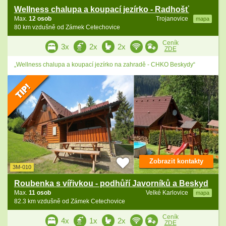
Wellness chalupa a koupací jezírko - Radhošť
Max.
12 osob
Trojanovice
mapa
80 km vzdušně od Zámek Cetechovice
Ceník
3x
2x
2x
ZDE
„Wellness chalupa a koupací jezírko na zahradě - CHKO Beskydy“
Zobrazit kontakty
3M-010
Roubenka s vířivkou - podhůří Javorníků a Beskyd
Max.
11 osob
Velké Karlovice
mapa
82.3 km vzdušně od Zámek Cetechovice
Ceník
4x
1x
2x
ZDE