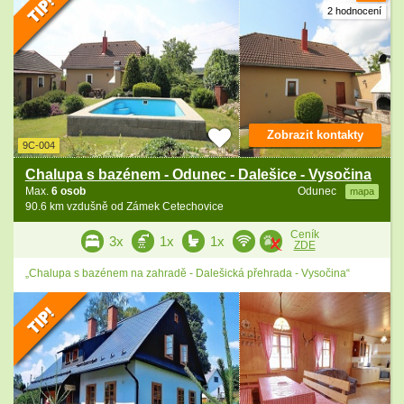
2 hodnocení
Zobrazit kontakty
9C-004
Chalupa s bazénem - Odunec - Dalešice - Vysočina
Max.
6 osob
Odunec
mapa
90.6 km vzdušně od Zámek Cetechovice
Ceník
3x
1x
1x
ZDE
„Chalupa s bazénem na zahradě - Dalešická přehrada - Vysočina“