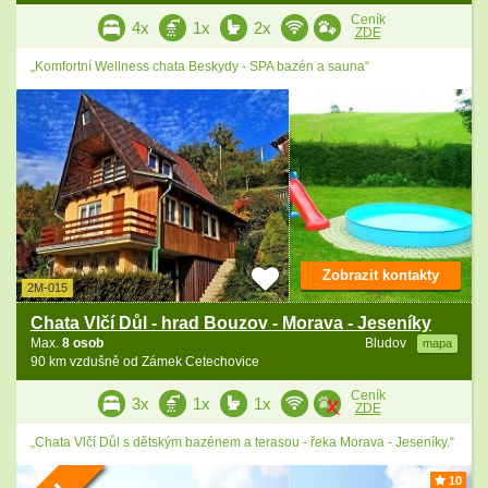
Ceník
4x
1x
2x
ZDE
„Komfortní Wellness chata Beskydy - SPA bazén a sauna“
Zobrazit kontakty
2M-015
Chata Vlčí Důl - hrad Bouzov - Morava - Jeseníky
Max.
8 osob
Bludov
mapa
90 km vzdušně od Zámek Cetechovice
Ceník
3x
1x
1x
ZDE
„Chata Vlčí Důl s dětským bazénem a terasou - řeka Morava - Jeseníky.“
10