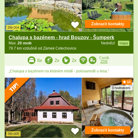
Zobrazit kontakty
2M-004
Chalupa s bazénem - hrad Bouzov - Šumperk
Max.
20 osob
Nedvězí
mapa
79.7 km vzdušně od Zámek Cetechovice
Ceník
6x
2x
2x
ZDE
„Chalupa s bazénem na klidném místě - polosamotě u lesa.“
10
3 hodnocení
Zobrazit kontakty
3M-005