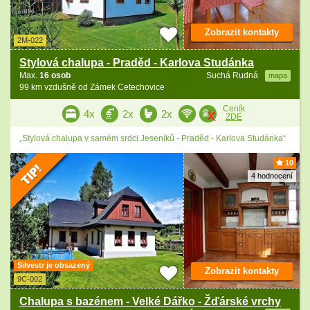
Zobrazit kontakty
2M-022
Stylová chalupa - Praděd - Karlova Studánka
Max.
16 osob
Suchá Rudná
mapa
99 km vzdušně od Zámek Cetechovice
Ceník
4x
2x
2x
ZDE
„Stylová chalupa v samém srdci Jeseníků - Praděd - Karlova Studánka“
10
4 hodnocení
Silvestr je obsazený
Zobrazit kontakty
9C-002
Chalupa s bazénem - Velké Dářko - Žďárské vrchy