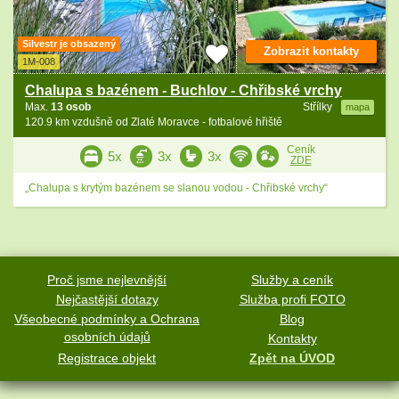
Silvestr je obsazený
Zobrazit kontakty
1M-008
Chalupa s bazénem - Buchlov - Chřibské vrchy
Max.
13 osob
Střílky
mapa
120.9 km vzdušně od Zlaté Moravce - fotbalové hřiště
Ceník
5x
3x
3x
ZDE
„Chalupa s krytým bazénem se slanou vodou - Chřibské vrchy“
Proč jsme nejlevnější
Služby a ceník
Nejčastější dotazy
Služba profi FOTO
Všeobecné podmínky a Ochrana
Blog
osobních údajů
Kontakty
Registrace objekt
Zpět na ÚVOD