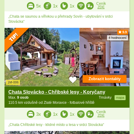
Ceník
5x
1x
1x
ZDE
„Chata se saunou a vířivkou u přehrady Sovín - ubytování v srdci
Slovácka“
9.9
4 hodnocení
Zobrazit kontakty
1M-006
Chata Slovácko - Chřibské lesy - Koryčany
Max.
9 osob
Trnávky
mapa
110.5 km vzdušně od Zlaté Moravce - fotbalové hřiště
Ceník
3x
1x
1x
ZDE
„Chata Chřibské lesy - klidné místo u lesa v srdci Slovácka“