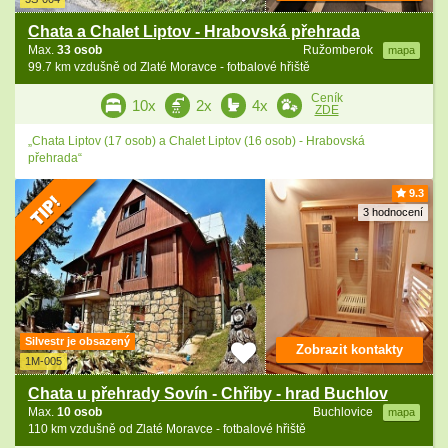
Chata a Chalet Liptov - Hrabovská přehrada
Max.
33 osob
Ružomberok
mapa
99.7 km vzdušně od Zlaté Moravce - fotbalové hřiště
Ceník
10x
2x
4x
ZDE
„Chata Liptov (17 osob) a Chalet Liptov (16 osob) - Hrabovská
přehrada“
9.3
3 hodnocení
Silvestr je obsazený
Zobrazit kontakty
1M-005
Chata u přehrady Sovín - Chřiby - hrad Buchlov
Max.
10 osob
Buchlovice
mapa
110 km vzdušně od Zlaté Moravce - fotbalové hřiště