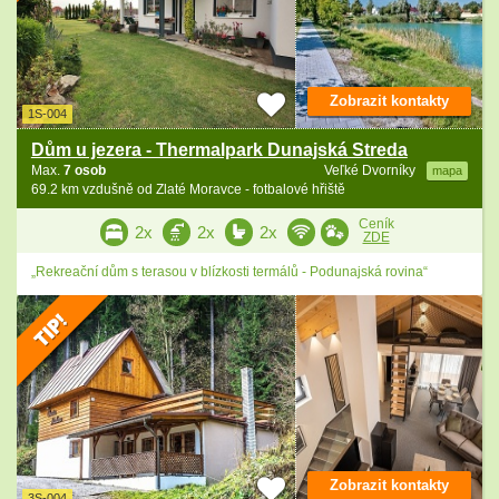
Zobrazit kontakty
1S-004
Dům u jezera - Thermalpark Dunajská Streda
Max.
7 osob
Veľké Dvorníky
mapa
69.2 km vzdušně od Zlaté Moravce - fotbalové hřiště
Ceník
2x
2x
2x
ZDE
„Rekreační dům s terasou v blízkosti termálů - Podunajská rovina“
Zobrazit kontakty
3S-004