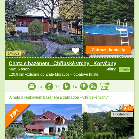
Zobrazit kontakty
1M-009
Chata s bazénem - Chřibské vrchy - Koryčany
Max.
5 osob
Střílky
mapa
120.9 km vzdušně od Zlaté Moravce - fotbalové hřiště
Ceník
1x
1x
1x
ZDE
„Chata s venkovním bazénem a zahradou - Chřibské vrchy“
10
1 hodnocení