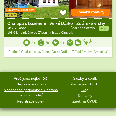
Silvestr je obsazený
Zobrazit kontakty
9C-002
Chalupa s bazénem - Velké Dářko - Žďárské vrchy
Max.
20 osob
Žďár nad Sázavou
mapa
108.6 km vzdušně od Zřícenina hradu Cimburk
Ceník
5x
5x
6x
ZDE
„Rodinná Chalupa s bazénem - Velké Dářko - Žďárské vrchy - Vysočina“
Proč jsme nejlevnější
Služby a ceník
Nejčastější dotazy
Služba profi FOTO
Všeobecné podmínky a Ochrana
Blog
osobních údajů
Kontakty
Registrace objekt
Zpět na ÚVOD