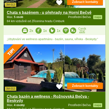
Zobrazit kontakty
3M-013
Chata s bazénem - u přehrady na Horní Bečvě
Max.
5 osob
Prostřední Bečva
mapa
84 km vzdušně od Zřícenina hradu Cimburk
Ceník
2x
1x
1x
ZDE
„Ubytování ve wellness apartmánu - bazén, sauna, vířivka - Beskydy.“
Zobrazit kontakty
3M-012
Chata bazén a wellness - Rožnovská Bečva -
Beskydy
Max.
4 osoby
Prostřední Bečva
mapa