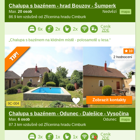
Chalupa s bazénem - hrad Bouzov - Šumperk
Max.
20 osob
Nedvězí
mapa
86.9 km vzdušně od Zřícenina hradu Cimburk
Ceník
6x
2x
2x
ZDE
„Chalupa s bazénem na klidném místě - polosamotě u lesa.“
10
2 hodnocení
Zobrazit kontakty
9C-004
Chalupa s bazénem - Odunec - Dalešice - Vysočina
Max.
6 osob
Odunec
mapa
87.3 km vzdušně od Zřícenina hradu Cimburk
Ceník
3x
1x
1x
ZDE