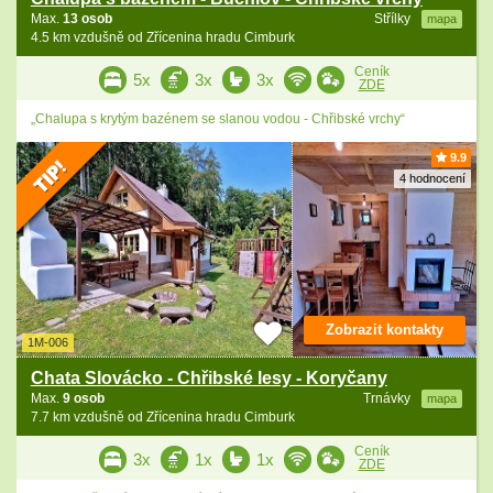
Max.
13 osob
Střílky
mapa
4.5 km vzdušně od Zřícenina hradu Cimburk
Ceník
5x
3x
3x
ZDE
„Chalupa s krytým bazénem se slanou vodou - Chřibské vrchy“
9.9
4 hodnocení
Zobrazit kontakty
1M-006
Chata Slovácko - Chřibské lesy - Koryčany
Max.
9 osob
Trnávky
mapa
7.7 km vzdušně od Zřícenina hradu Cimburk
Ceník
3x
1x
1x
ZDE