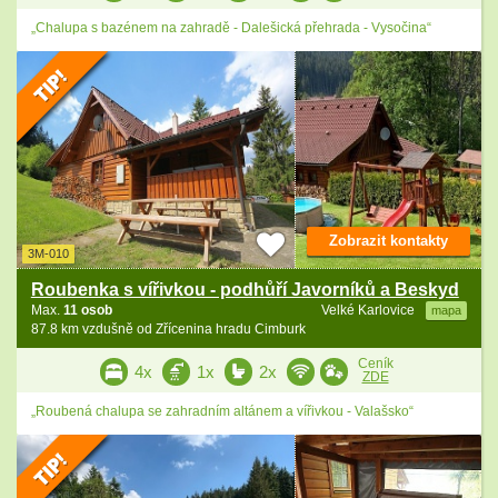
„Chalupa s bazénem na zahradě - Dalešická přehrada - Vysočina“
Zobrazit kontakty
3M-010
Roubenka s vířivkou - podhůří Javorníků a Beskyd
Max.
11 osob
Velké Karlovice
mapa
87.8 km vzdušně od Zřícenina hradu Cimburk
Ceník
4x
1x
2x
ZDE
„Roubená chalupa se zahradním altánem a vířivkou - Valašsko“