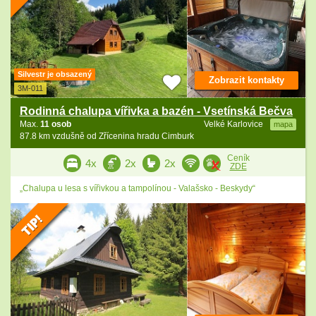
Silvestr je obsazený
Zobrazit kontakty
3M-011
Rodinná chalupa vířivka a bazén - Vsetínská Bečva
Max.
11 osob
Velké Karlovice
mapa
87.8 km vzdušně od Zřícenina hradu Cimburk
Ceník
4x
2x
2x
ZDE
„Chalupa u lesa s vířivkou a tampolínou - Valašsko - Beskydy“