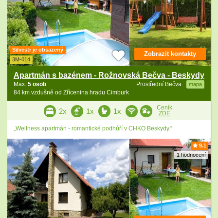
Silvestr je obsazený
Zobrazit kontakty
3M-014
Apartmán s bazénem - Rožnovská Bečva - Beskydy
Max.
5 osob
Prostřední Bečva
mapa
84 km vzdušně od Zřícenina hradu Cimburk
Ceník
2x
1x
1x
ZDE
„Wellness apartmán - romantické podhůří v CHKO Beskydy.“
9.1
1 hodnocení