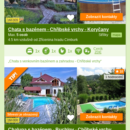
Zobrazit kontakty
1M-009
Chata s bazénem - Chřibské vrchy - Koryčany
Max.
5 osob
Střílky
mapa
4.5 km vzdušně od Zřícenina hradu Cimburk
Ceník
1x
1x
1x
ZDE
„Chata s venkovním bazénem a zahradou - Chřibské vrchy“
10
1 hodnocení
Silvestr je obsazený
Zobrazit kontakty
1M-008
Chalupa s bazénem - Buchlov - Chřibské vrchy