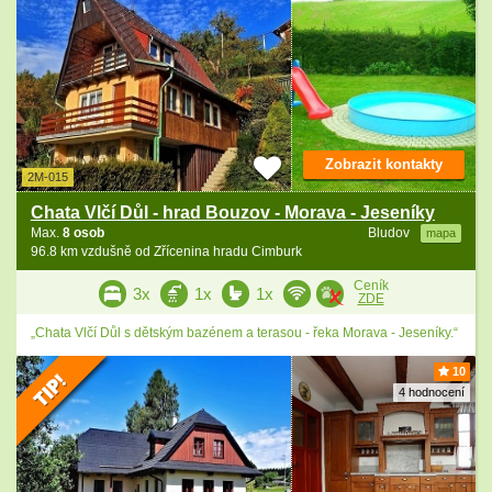
Zobrazit kontakty
2M-015
Chata Vlčí Důl - hrad Bouzov - Morava - Jeseníky
Max.
8 osob
Bludov
mapa
96.8 km vzdušně od Zřícenina hradu Cimburk
Ceník
3x
1x
1x
ZDE
„Chata Vlčí Důl s dětským bazénem a terasou - řeka Morava - Jeseníky.“
10
4 hodnocení