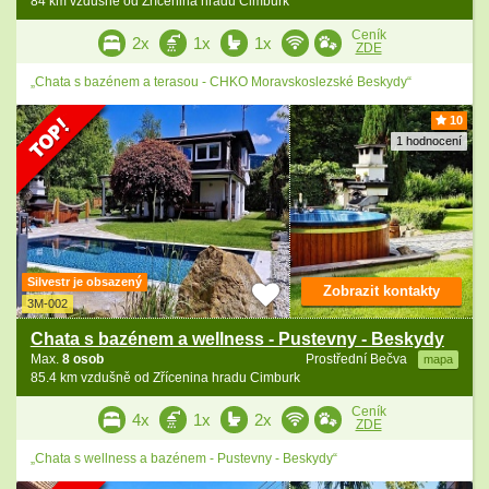
84 km vzdušně od Zřícenina hradu Cimburk
Ceník
2x
1x
1x
ZDE
„Chata s bazénem a terasou - CHKO Moravskoslezské Beskydy“
10
1 hodnocení
Silvestr je obsazený
Zobrazit kontakty
3M-002
Chata s bazénem a wellness - Pustevny - Beskydy
Max.
8 osob
Prostřední Bečva
mapa
85.4 km vzdušně od Zřícenina hradu Cimburk
Ceník
4x
1x
2x
ZDE
„Chata s wellness a bazénem - Pustevny - Beskydy“