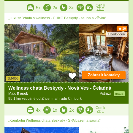
Ceník
5x
2x
3x
ZDE
„Luxusní chata s wellness - CHKO Beskydy - sauna a vířivka“
10
1 hodnocení
Zobrazit kontakty
3M-008
Wellness chata Beskydy - Nová Ves - Čeladná
Max.
8 osob
Pstruží
mapa
95.1 km vzdušně od Zřícenina hradu Cimburk
Ceník
4x
1x
2x
ZDE
„Komfortní Wellness chata Beskydy - SPA bazén a sauna“