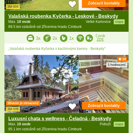
Zobrazit kontakty
3M-004
Valašská roubenka Kyčerka - Leskové - Beskydy
Max.
10 osob
Velké Karlovice
mapa
89.5 km vzdušně od Zřícenina hradu Cimburk
Ceník
3x
2x
1x
ZDE
„Valašská roubenka Kyčerka s kachlovými kamny - Beskydy“
10
5 hodnocení
Silvestr je obsazený
Zobrazit kontakty
3M-009
Luxusní chata s wellness - Čeladná - Beskydy
Max.
10 osob
Pstruží
mapa
95.1 km vzdušně od Zřícenina hradu Cimburk