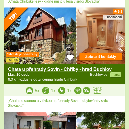
„Chata Chřibské lesy - klidné místo u lesa v srdci Slovácka“
9.3
3 hodnocení
Silvestr je obsazený
Zobrazit kontakty
1M-005
Chata u přehrady Sovín - Chřiby - hrad Buchlov
Max.
10 osob
Buchlovice
mapa
8.3 km vzdušně od Zřícenina hradu Cimburk
Ceník
5x
1x
1x
ZDE
„Chata se saunou a vířivkou u přehrady Sovín - ubytování v srdci
Slovácka“