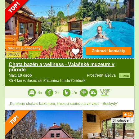
Silvestr je obsazený
Zobrazit kontakty
3M-003
Chata bazén a wellness - Valašské muzeum v
přírodě
Max.
10 osob
Prostřední Bečva
mapa
85.4 km vzdušně od Zřícenina hradu Cimburk
Ceník
4x
2x
2x
ZDE
„Komforní chata s bazénem, finskou saunou a vířivkou - Beskydy“
10
3 hodnocení