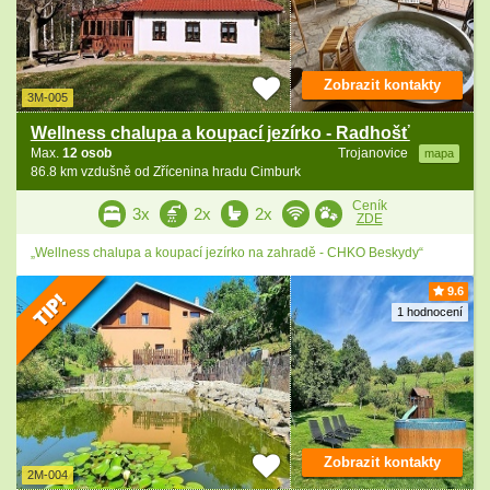
Zobrazit kontakty
3M-005
Wellness chalupa a koupací jezírko - Radhošť
Max.
12 osob
Trojanovice
mapa
86.8 km vzdušně od Zřícenina hradu Cimburk
Ceník
3x
2x
2x
ZDE
„Wellness chalupa a koupací jezírko na zahradě - CHKO Beskydy“
9.6
1 hodnocení
Zobrazit kontakty
2M-004