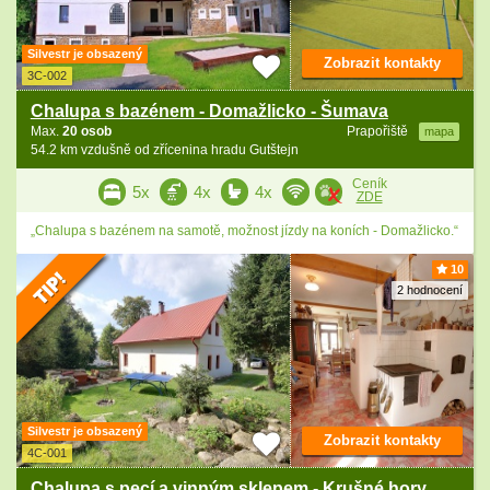
Silvestr je obsazený
Zobrazit kontakty
3C-002
Chalupa s bazénem - Domažlicko - Šumava
Max.
20 osob
Prapořiště
mapa
54.2 km vzdušně od zřícenina hradu Gutštejn
Ceník
5x
4x
4x
ZDE
„Chalupa s bazénem na samotě, možnost jízdy na koních - Domažlicko.“
10
2 hodnocení
Silvestr je obsazený
Zobrazit kontakty
4C-001
Chalupa s pecí a vinným sklepem - Krušné hory