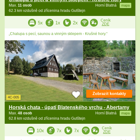
Max.
11 osob
Horní Blatná
mapa
62.3 km vzdušně od zřícenina hradu Gutštejn
Ceník
5x
1x
2x
ZDE
„Chalupa s pecí, saunou a vinným sklepem - Krušné hory.“
Zobrazit kontakty
4C-005
Horská chata - úpatí Blatenského vrchu - Abertamy
Max.
48 osob
Horní Blatná
mapa
62.8 km vzdušně od zřícenina hradu Gutštejn
Ceník
10x
7x
7x
ZDE