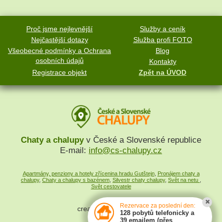
Proč jsme nejlevnější
Služby a ceník
Nejčastější dotazy
Služba profi FOTO
Všeobecné podmínky a Ochrana
Blog
osobních údajů
Kontakty
Registrace objekt
Zpět na ÚVOD
Chaty a chalupy
v České a Slovenské republice
E-mail:
info@cs-chalupy.cz
Apartmány, penziony a hotely zřícenina hradu Gutštejn
,
Pronájem chaty a
chalupy
,
Chaty a chalupy s bazénem
,
Silvestr chaty chalupy
,
Svět na netu
,
Svět cestovatele
Rezervace za poslední den:
created by
SYMPACT
128 pobytů telefonicky a
39 emailem (přes