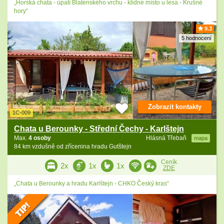
„Horská chata - úpatí Blatenského vrchu - klidné místo u lesa - Krušné
hory“
9.3
5 hodnocení
Zobrazit kontakty
1C-009
Chata u Berounky - Střední Čechy - Karlštejn
Max.
4 osoby
Hlásná Třebaň
mapa
84 km vzdušně od zřícenina hradu Gutštejn
Ceník
2x
1x
1x
ZDE
„Chata u Berounky a hradu Karlštejn - CHKO Český kras“