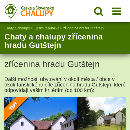
Chaty a chalupy
>
Česká republika
>
zřícenina hradu Gutštejn
Chaty a chalupy zřícenina
hradu Gutštejn
zřícenina hradu Gutštejn
Další možnosti ubytování v okolí města / obce v
okolí turistického cíle zřícenina hradu Gutštejn, které
odpovídají vašim kritériím (do 100 km):