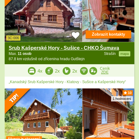
Zobrazit kontakty
3C-006
Srub Kašperské Hory - Sušice - CHKO Šumava
Max.
11 osob
Strašín
mapa
87.8 km vzdušně od zřícenina hradu Gutštejn
Ceník
4x
2x
2x
ZDE
„Kanadský Srub Kašperské Hory - Klatovy - Sušice a Kašperské Hory“
10
1 hodnocení
Silvestr je obsazený