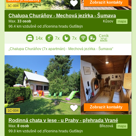
Zobrazit kontakty
3C-004
Chalupa Churáňov - Mechová jezírka - Šumava
Max.
33 osob
Kůsov
mapa
96.4 km vzdušně od zřícenina hradu Gutštejn
Ceník
14x
7x
7x
ZDE
„Chalupa Churáňov (7x apartmán) - Mechová jezírka - Šumava“
Zobrazit kontakty
1C-004
Rodinná chata v lese - u Prahy - přehrada Vrané
Max.
8 osob
Březová
mapa
99.8 km vzdušně od zřícenina hradu Gutštejn