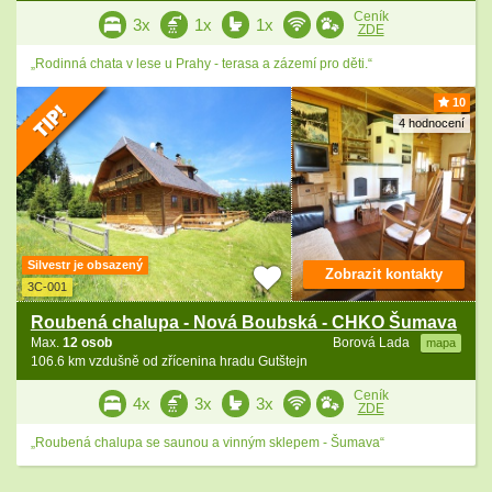
Ceník
3x
1x
1x
ZDE
„Rodinná chata v lese u Prahy - terasa a zázemí pro děti.“
10
4 hodnocení
Silvestr je obsazený
Zobrazit kontakty
3C-001
Roubená chalupa - Nová Boubská - CHKO Šumava
Max.
12 osob
Borová Lada
mapa
106.6 km vzdušně od zřícenina hradu Gutštejn
Ceník
4x
3x
3x
ZDE
„Roubená chalupa se saunou a vinným sklepem - Šumava“