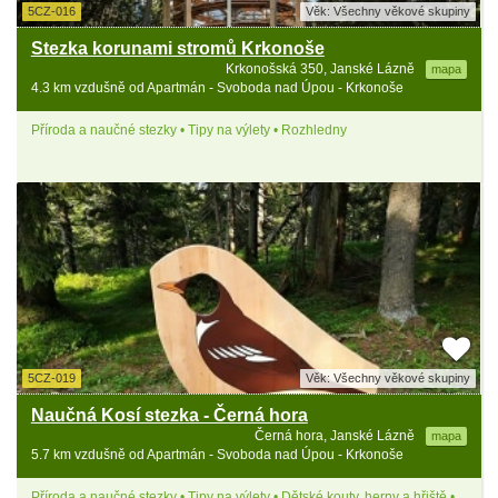
5CZ-016
Věk: Všechny věkové skupiny
Stezka korunami stromů Krkonoše
Krkonošská 350, Janské Lázně
mapa
4.3 km vzdušně od Apartmán - Svoboda nad Úpou - Krkonoše
Příroda a naučné stezky • Tipy na výlety • Rozhledny
5CZ-019
Věk: Všechny věkové skupiny
Naučná Kosí stezka - Černá hora
Černá hora, Janské Lázně
mapa
5.7 km vzdušně od Apartmán - Svoboda nad Úpou - Krkonoše
Příroda a naučné stezky • Tipy na výlety • Dětské kouty, herny a hřiště •