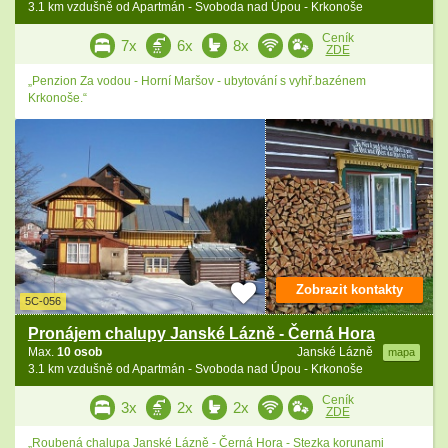
3.1 km vzdušně od Apartmán - Svoboda nad Úpou - Krkonoše
Ceník
7x
6x
8x
ZDE
„Penzion Za vodou - Horní Maršov - ubytování s vyhř.bazénem
Krkonoše.“
Zobrazit kontakty
5C-056
Pronájem chalupy Janské Lázně - Černá Hora
Max.
10 osob
Janské Lázně
mapa
3.1 km vzdušně od Apartmán - Svoboda nad Úpou - Krkonoše
Ceník
3x
2x
2x
ZDE
„Roubená chalupa Janské Lázně - Černá Hora - Stezka korunami