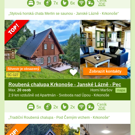
Ceník
9x
7x
6x
ZDE
„Stylová horská chata Merlin se saunou - Janské Lázně - Krkonoše“
Silvestr je obsazený
Zobrazit kontakty
5C-127
Roubená chalupa Krkonoše - Janské Lázně - Pec
Max.
20 osob
Horní Maršov
mapa
2.9 km vzdušně od Apartmán - Svoboda nad Úpou - Krkonoše
Ceník
5x
2x
2x
ZDE
„Tradiční Roubená chalupa - Pod Černým vrchem - Krkonoše“