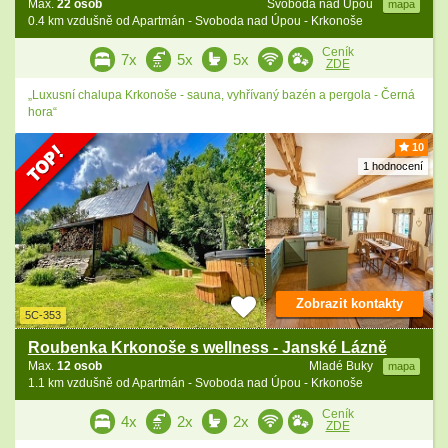
Max.
22 osob
Svoboda nad Úpou
mapa
0.4 km vzdušně od Apartmán - Svoboda nad Úpou - Krkonoše
Ceník
7x
5x
5x
ZDE
„Luxusní chalupa Krkonoše - sauna, vyhřívaný bazén a pergola - Černá
hora“
10
1 hodnocení
Zobrazit kontakty
5C-353
Roubenka Krkonoše s wellness - Janské Lázně
Max.
12 osob
Mladé Buky
mapa
1.1 km vzdušně od Apartmán - Svoboda nad Úpou - Krkonoše
Ceník
4x
2x
2x
ZDE