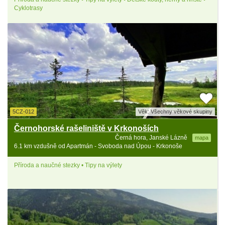
Cyklotrasy
5CZ-012
Věk: Všechny věkové skupiny
Černohorské rašeliniště v Krkonoších
Černá hora, Janské Lázně
mapa
6.1 km vzdušně od Apartmán - Svoboda nad Úpou - Krkonoše
Příroda a naučné stezky • Tipy na výlety