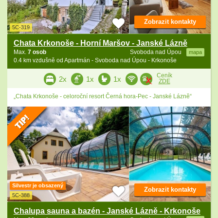
Zobrazit kontakty
5C-319
Chata Krkonoše - Horní Maršov - Janské Lázně
Max.
7 osob
Svoboda nad Úpou
mapa
0.4 km vzdušně od Apartmán - Svoboda nad Úpou - Krkonoše
Ceník
2x
1x
1x
ZDE
„Chata Krkonoše - celoroční resort Černá hora-Pec - Janské Lázně“
Silvestr je obsazený
Zobrazit kontakty
5C-388
Chalupa sauna a bazén - Janské Lázně - Krkonoše