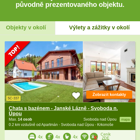
původně prezentovaného objektu.
Objekty v okolí
Výlety a zážitky v okolí
Zobrazit kontakty
5C-337
Chata s bazénem - Janské Lázně - Svoboda n.
Úpou
Max.
14 osob
Svoboda nad Úpou
mapa
0.2 km vzdušně od Apartmán - Svoboda nad Úpou - Krkonoše
Ceník
4x
4x
4x
ZDE