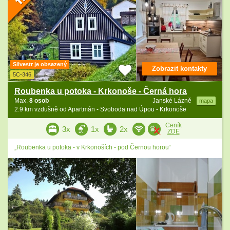
Silvestr je obsazený
Zobrazit kontakty
5C-346
Roubenka u potoka - Krkonoše - Černá hora
Max.
8 osob
Janské Lázně
mapa
2.9 km vzdušně od Apartmán - Svoboda nad Úpou - Krkonoše
Ceník
3x
1x
2x
ZDE
„Roubenka u potoka - v Krkonoších - pod Černou horou“