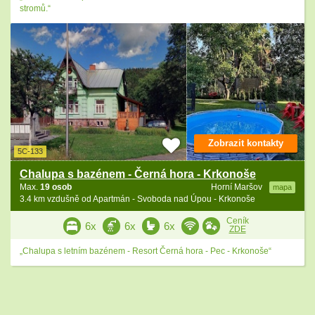
stromů.“
Zobrazit kontakty
5C-133
Chalupa s bazénem - Černá hora - Krkonoše
Max.
19 osob
Horní Maršov
mapa
3.4 km vzdušně od Apartmán - Svoboda nad Úpou - Krkonoše
Ceník
6x
6x
6x
ZDE
„Chalupa s letním bazénem - Resort Černá hora - Pec - Krkonoše“