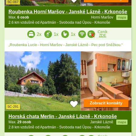
5C-067
Roubenka Horní Maršov - Janské Lázně - Krkonoše
Max.
6 osob
Horní Maršov
mapa
2.6 km vzdušně od Apartmán - Svoboda nad Úpou - Krkonoše
Ceník
2x
1x
1x
ZDE
„Roubenka Lucie - Horní Maršov - Janské Lázně - Pec pod Sněžkou.“
Zobrazit kontakty
5C-291
Horská chata Merlin - Janské Lázně - Krkonoše
Max.
29 osob
Janské Lázně
mapa
2.8 km vzdušně od Apartmán - Svoboda nad Úpou - Krkonoše