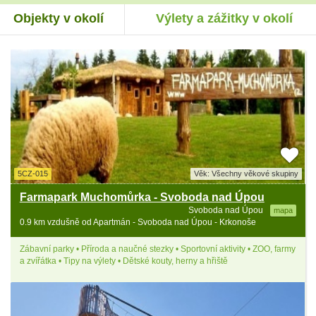
Objekty v okolí
Výlety a zážitky v okolí
5CZ-015
Věk: Všechny věkové skupiny
Farmapark Muchomůrka - Svoboda nad Úpou
Svoboda nad Úpou
mapa
0.9 km vzdušně od Apartmán - Svoboda nad Úpou - Krkonoše
Zábavní parky • Příroda a naučné stezky • Sportovní aktivity • ZOO, farmy
a zvířátka • Tipy na výlety • Dětské kouty, herny a hřiště