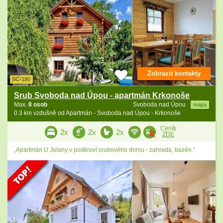
Zobrazit kontakty
5C-180
Srub Svoboda nad Úpou - apartmán Krkonoše
Max.
8 osob
Svoboda nad Úpou
mapa
0.3 km vzdušně od Apartmán - Svoboda nad Úpou - Krkonoše
Ceník
2x
2x
2x
ZDE
„Apartmán U Jolany v podkroví srubového domu - zahrada, bazén.“