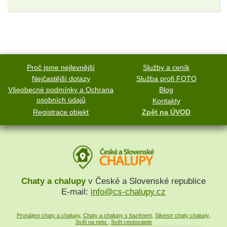
Proč jsme nejlevnější
Služby a ceník
Nejčastější dotazy
Služba profi FOTO
Všeobecné podmínky a Ochrana
Blog
osobních údajů
Kontakty
Registrace objekt
Zpět na ÚVOD
Chaty a chalupy
v České a Slovenské republice
E-mail:
info@cs-chalupy.cz
Pronájem chaty a chalupy
,
Chaty a chalupy s bazénem
,
Silvestr chaty chalupy
,
Svět na netu
,
Svět cestovatele