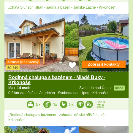
„Chata Sluneční stráň - sauna a bazén - Janské Lázně - Krkonoše“
Silvestr je obsazený
Zobrazit kontakty
5C-310
Rodinná chalupa s bazénem - Mladé Buky -
Krkonoše
Max.
14 osob
Svoboda nad Úpou
mapa
0.2 km vzdušně od Apartmán - Svoboda nad Úpou - Krkonoše
Ceník
5x
4x
5x
ZDE
„Rodinná chalupa s bazénem - zahrada, dětské hřiště, bazén -
Krkonoše“