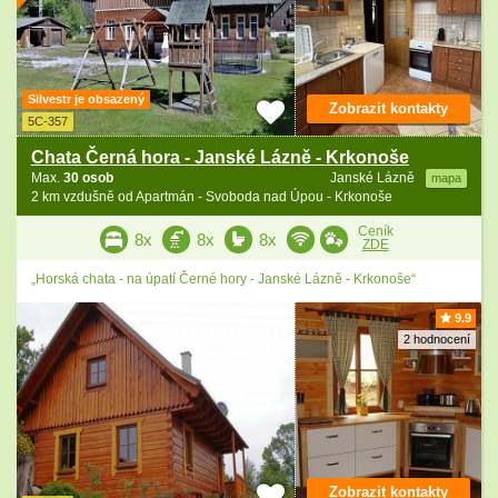
Silvestr je obsazený
Zobrazit kontakty
5C-357
Chata Černá hora - Janské Lázně - Krkonoše
Max.
30 osob
Janské Lázně
mapa
2 km vzdušně od Apartmán - Svoboda nad Úpou - Krkonoše
Ceník
8x
8x
8x
ZDE
„Horská chata - na úpatí Černé hory - Janské Lázně - Krkonoše“
9.9
2 hodnocení
Zobrazit kontakty