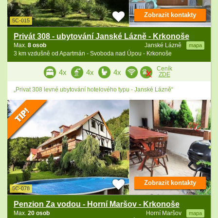
Zobrazit kontakty
5C-015
Privát 308 - ubytování Janské Lázně - Krkonoše
Max.
8 osob
Janské Lázně
mapa
3 km vzdušně od Apartmán - Svoboda nad Úpou - Krkonoše
Ceník
4x
4x
4x
ZDE
„Privat 308 levné ubytování hotelového typu - Janské Lázně“
Zobrazit kontakty
5C-078
Penzion Za vodou - Horní Maršov - Krkonoše
Max.
20 osob
Horní Maršov
mapa