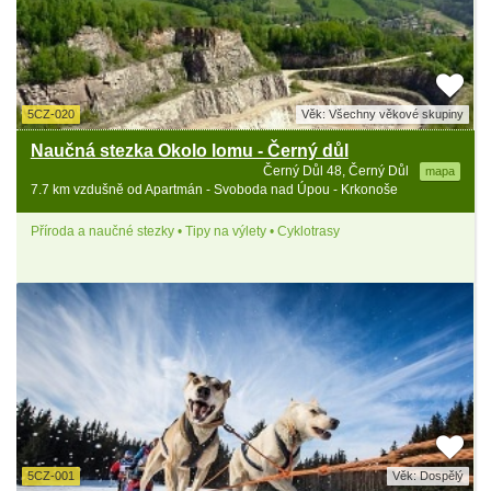
5CZ-020
Věk: Všechny věkové skupiny
Naučná stezka Okolo lomu - Černý důl
Černý Důl 48, Černý Důl
mapa
7.7 km vzdušně od Apartmán - Svoboda nad Úpou - Krkonoše
Příroda a naučné stezky • Tipy na výlety • Cyklotrasy
5CZ-001
Věk: Dospělý