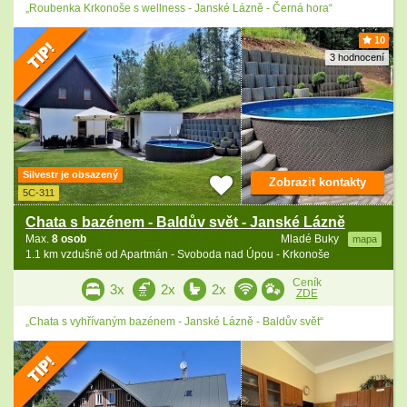
„Roubenka Krkonoše s wellness - Janské Lázně - Černá hora“
10
3 hodnocení
Silvestr je obsazený
Zobrazit kontakty
5C-311
Chata s bazénem - Baldův svět - Janské Lázně
Max.
8 osob
Mladé Buky
mapa
1.1 km vzdušně od Apartmán - Svoboda nad Úpou - Krkonoše
Ceník
3x
2x
2x
ZDE
„Chata s vyhřívaným bazénem - Janské Lázně - Baldův svět“