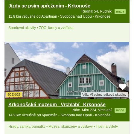
Jízdy se psím spřežením - Krkonoše
Rudník 54, Rudník
mapa
11.8 km vzdušně od Apartmán - Svoboda nad Úpou - Krkonoše
Sportovní aktivity • ZOO, farmy a zvířátka
5CZ-025
Věk: Všechny věkové skupiny
Krkonošské muzeum - Vrchlabí - Krkonoše
Nám. Míru 224, Vrchlabí
mapa
14.9 km vzdušně od Apartmán - Svoboda nad Úpou - Krkonoše
Hrady, zámky, památky • Muzea, skanzeny a výstavy • Tipy na výlety