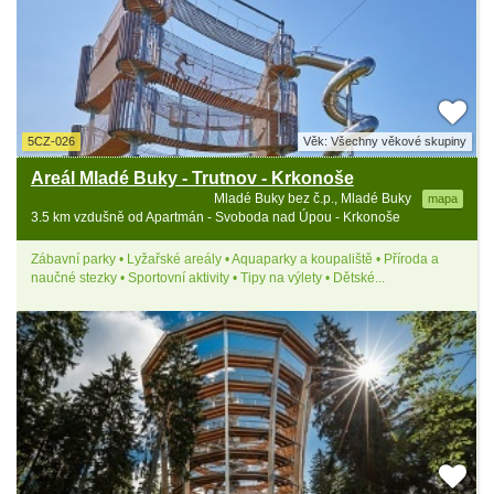
5CZ-026
Věk: Všechny věkové skupiny
Areál Mladé Buky - Trutnov - Krkonoše
Mladé Buky bez č.p., Mladé Buky
mapa
3.5 km vzdušně od Apartmán - Svoboda nad Úpou - Krkonoše
Zábavní parky • Lyžařské areály • Aquaparky a koupaliště • Příroda a
naučné stezky • Sportovní aktivity • Tipy na výlety • Dětské...