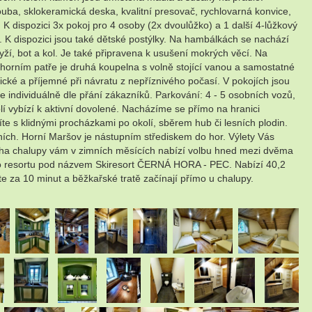
ouba, sklokeramická deska, kvalitní presovač, rychlovarná konvice,
 K dispozici 3x pokoj pro 4 osoby (2x dvoulůžko) a 1 další 4-lůžkový
 K dispozici jsou také dětské postýlky. Na hambálkách se nachází
ží, bot a kol. Je také připravena k usušení mokrých věcí. Na
horním patře je druhá koupelna s volně stojící vanou a samostatné
cké a příjemné při návratu z nepříznivého počasí. V pokojích jsou
e individuálně dle přání zákazníků. Parkování: 4 - 5 osobních vozů,
í vybízí k aktivní dovolené. Nacházíme se přímo na hranici
jíte s klidnými procházkami po okolí, sběrem hub či lesních plodin.
ích. Horní Maršov je nástupním střediskem do hor. Výlety Vás
a chalupy vám v zimních měsících nabízí volbu hned mezi dvěma
ho resortu pod názvem Skiresort ČERNÁ HORA - PEC. Nabízí 40,2
 za 10 minut a běžkařské tratě začínají přímo u chalupy.
.
.
.
.
.
.
.
.
.
.
.
.