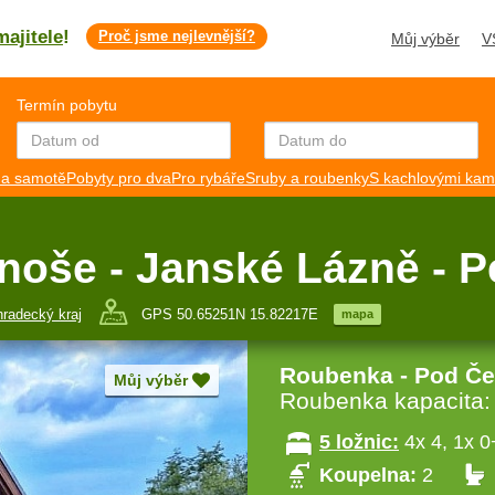
majitele
!
Proč jsme nejlevnější?
Můj výběr
V
Termín pobytu
a samotě
Pobyty pro dva
Pro rybáře
Sruby a roubenky
S kachlovými ka
noše - Janské Lázně - 
hradecký kraj
GPS 50.65251N 15.82217E
mapa
Roubenka - Pod Č
Můj výběr
Roubenka kapacita
5 ložnic:
4x 4, 1x 0
Koupelna:
2