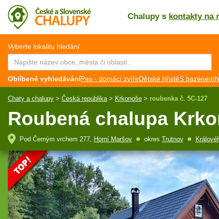
Chalupy s
kontakty na 
CZ
EN
Vyberte lokalitu hledání
Oblíbené vyhledávání
Pes - domácí zvíře
Dětské hřistě
S bazénem
N
Chaty a chalupy
>
Česká republika
>
Krkonoše
>
roubenka č. 5C-127
Roubená chalupa Krko
Pod Černým vrchem 277,
Horní Maršov
okres
Trutnov
Králové