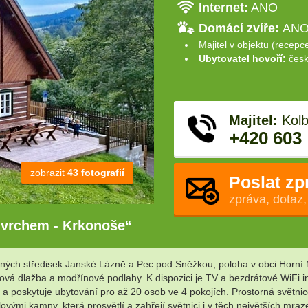
Internet:
ANO
Domácí zvíře:
ANO 
Majitel v objektu (recepc
Ubytovatel hovoří:
česk
Majitel:
Kolb
+420 603
zobrazit
43 fotografií
Poslat zp
zpráva, dotaz,
 vrchem - Krkonoše“
ých středisek Janské Lázně a Pec pod Sněžkou, poloha v obci Horní
vá dlažba a modřínové podlahy. K dispozici je TV a bezdrátové WiFi in
 a poskytuje ubytování pro až 20 osob ve 4 pokojích. Prostorná světni
vými kamny, která prosvětlí a zahřejí světnici i v těch největších mr