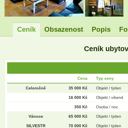
Ceník
Obsazenost
Popis
Fo
Ceník ubyto
Cena
Typ ceny
Celoročně
35 000 Kč
Objekt / týden
16 000 Kč
Objekt / víkend
350 Kč
Osoba / noc
Vánoce
65 000 Kč
Objekt / týden
SILVESTR
70 000 Kč
Objekt / týden