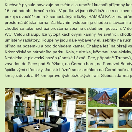
Kuchyně plynule navazuje na světnici a umožní kuchaři příjemný kont
16 sad nádobí, hrnců a skla. V podkroví jsou čtyři ložnice s celkovo
pokoj s dvoulůžkem a 2 samostatnými lůžky. HAMBÁLKA lze na přání 
prostorná dětská herna. Za hlavním vstupem je chodba s lavicemi a 
chodbě se také nachází prostorná spíž na uskladnění potravin. V d
WC. Celou chalupu lze vytopit kachlovými kamny. Ve světnici, chodbě
umístěny radiátory. Koupelny jsou dále vybaveny el. žebříky na ručn
přímo na pozemku a pod dohledem kamer. Chalupa leží na okraji vsi.
Krkonošského národního parku. Kola, turistika, lyžování jsou aktivity
Nedaleko je plavecký bazén (Janské Lázně, Pec, případně Trutnov),
zavedou do Pece pod Sněžkou, na Černou horu, na Pomezní Boudy,
špičkovými středisky. Janské Lázně se skiareálem na Černé hoře 
km sjezdovek a 84 km upravených běžeckých tratí. Skibus zdarma je
.
.