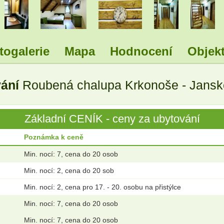
.
.
.
.
.
togalerie
Mapa
Hodnocení
Objekt
vání
Roubená chalupa Krkonoše - Jansk
Základní CENÍK - ceny za ubytování
Poznámka k ceně
Min. nocí: 7, cena do 20 osob
Min. nocí: 2, cena do 20 sob
Min. nocí: 2, cena pro 17. - 20. osobu na přistýlce
Min. nocí: 7, cena do 20 osob
Min. nocí: 7, cena do 20 osob