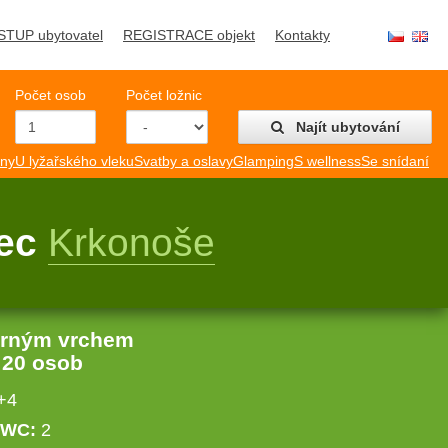
STUP ubytovatel
REGISTRACE objekt
Kontakty
Počet osob
Počet ložnic
Najít ubytování
mny
U lyžařského vleku
Svatby a oslavy
Glamping
S wellness
Se snídaní
Pec
Krkonoše
erným vrchem
:
20 osob
+4
WC:
2