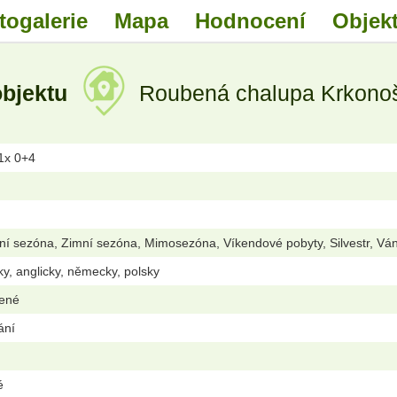
togalerie
Mapa
Hodnocení
Objekt
objektu
Roubená chalupa Krkonoš
 1x 0+4
ní sezóna, Zimní sezóna, Mimosezóna, Víkendové pobyty, Silvestr, Vá
ky, anglicky, německy, polsky
lené
ání
é