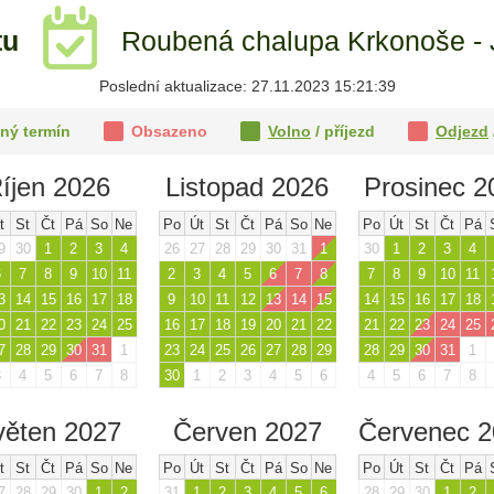
tu
Roubená chalupa Krkonoše - 
Poslední aktualizace: 27.11.2023 15:21:39
ný termín
Obsazeno
Volno
/ příjezd
Odjezd
íjen 2026
Listopad 2026
Prosinec 2
t
St
Čt
Pá
So
Ne
Po
Út
St
Čt
Pá
So
Ne
Po
Út
St
Čt
Pá
9
30
1
2
3
4
26
27
28
29
30
31
1
30
1
2
3
4
6
7
8
9
10
11
2
3
4
5
6
7
8
7
8
9
10
11
3
14
15
16
17
18
9
10
11
12
13
14
15
14
15
16
17
18
0
21
22
23
24
25
16
17
18
19
20
21
22
21
22
23
24
25
7
28
29
30
31
1
23
24
25
26
27
28
29
28
29
30
31
1
3
4
5
6
7
8
30
1
2
3
4
5
6
4
5
6
7
8
věten 2027
Červen 2027
Červenec 
t
St
Čt
Pá
So
Ne
Po
Út
St
Čt
Pá
So
Ne
Po
Út
St
Čt
Pá
7
28
29
30
1
2
31
1
2
3
4
5
6
28
29
30
1
2