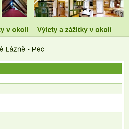
.
.
y v okolí
Výlety a zážitky v okolí
é Lázně - Pec