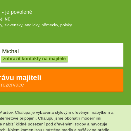
- je povolené
e):
NE
y, slovensky, anglicky, německy, polsky
 Michal
zobrazit kontakty na majitele
rávu majiteli
 rezervace
 Maršov. Chalupa je vybavena stylovým dřevěným nábytkem a
ternetové připojení. Chalupu jsme obohatili moderními
ce nabízí klidné posezení pod dřevěnými stropy a navozuje
azech. Kolem kamen jsou umístěna madla a sušáky na prádlo.