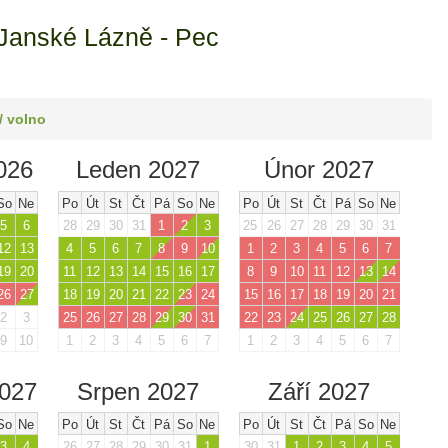
Janské Lázně - Pec
/ volno
026
Leden 2027
Únor 2027
So
Ne
Po
Út
St
Čt
Pá
So
Ne
Po
Út
St
Čt
Pá
So
Ne
5
6
28
29
30
31
1
2
3
25
26
27
28
29
30
31
12
13
4
5
6
7
8
9
10
1
2
3
4
5
6
7
19
20
11
12
13
14
15
16
17
8
9
10
11
12
13
14
26
27
18
19
20
21
22
23
24
15
16
17
18
19
20
21
2
3
25
26
27
28
29
30
31
22
23
24
25
26
27
28
9
10
1
2
3
4
5
6
7
1
2
3
4
5
6
7
2027
Srpen 2027
Září 2027
So
Ne
Po
Út
St
Čt
Pá
So
Ne
Po
Út
St
Čt
Pá
So
Ne
3
4
26
27
28
29
30
31
1
30
31
1
2
3
4
5