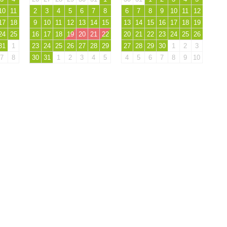
10
11
2
3
4
5
6
7
8
6
7
8
9
10
11
12
17
18
9
10
11
12
13
14
15
13
14
15
16
17
18
19
24
25
16
17
18
19
20
21
22
20
21
22
23
24
25
26
31
1
23
24
25
26
27
28
29
27
28
29
30
1
2
3
7
8
30
31
1
2
3
4
5
4
5
6
7
8
9
10