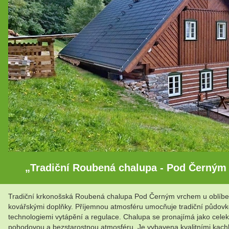
„Tradiční Roubená chalupa - Pod Černým
Tradiční krkonošská Roubená chalupa Pod Černým vrchem u oblíben
kovářskými doplňky. Příjemnou atmosféru umocňuje tradiční půdovko
technologiemi vytápění a regulace. Chalupa se pronajímá jako celek
pohodovou a bezstarostnou atmosféru. Je vybavena kvalitními kachlo