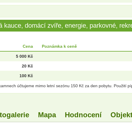
 kauce, domácí zvíře, energie, parkovné, rekre
Cena
Poznámka k ceně
5 000 Kč
20 Kč
100 Kč
kamnech účtujeme mimo letní sezónu 150 Kč za den pobytu. Použití pí
togalerie
Mapa
Hodnocení
Objekt