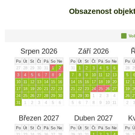
Obsazenost objek
Vol
Srpen 2026
Září 2026
Ř
Po
Út
St
Čt
Pá
So
Ne
Po
Út
St
Čt
Pá
So
Ne
Po
Ú
27
28
29
30
31
1
2
31
1
2
3
4
5
6
28
2
3
4
5
6
7
8
9
7
8
9
10
11
12
13
5
10
11
12
13
14
15
16
14
15
16
17
18
19
20
12
1
17
18
19
20
21
22
23
21
22
23
24
25
26
27
19
2
24
25
26
27
28
29
30
28
29
30
1
2
3
4
26
2
31
1
2
3
4
5
6
5
6
7
8
9
10
11
2
Březen 2027
Duben 2027
K
Po
Út
St
Čt
Pá
So
Ne
Po
Út
St
Čt
Pá
So
Ne
Po
Ú
22
23
24
25
26
27
28
29
30
31
1
2
3
4
26
2