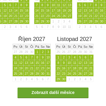
4
5
6
7
8
9
7
8
9
10
11
12
13
5
6
7
8
9
1
12
13
14
15
16
14
15
16
17
18
19
20
12
13
14
15
16
8
19
20
21
22
23
21
22
23
24
25
26
27
19
20
21
22
23
5
26
27
28
29
30
28
29
30
1
2
3
4
26
27
28
29
30
1
2
3
4
5
6
5
6
7
8
9
10
11
2
3
4
5
6
Říjen 2027
Listopad 2027
Po
Út
St
Čt
Pá
So
Ne
Po
Út
St
Čt
Pá
So
Ne
27
28
29
30
1
2
3
25
26
27
28
29
30
31
4
5
6
7
8
9
10
1
2
3
4
5
6
7
11
12
13
14
15
16
17
8
9
10
11
12
13
14
18
19
20
21
22
23
24
15
16
17
18
19
20
21
25
26
27
28
29
30
31
22
23
24
25
26
27
28
1
2
3
4
5
6
7
29
30
1
2
3
4
5
Zobrazit další měsíce