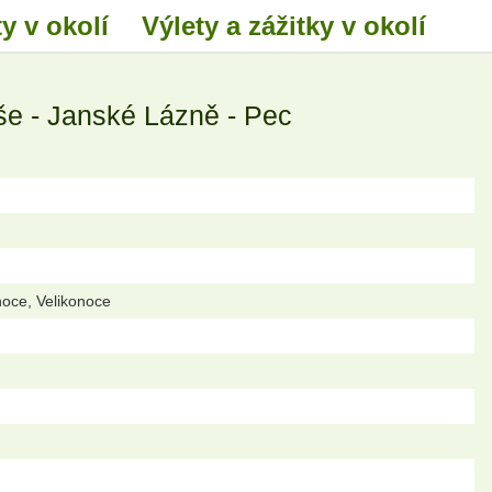
y v okolí
Výlety a zážitky v okolí
e - Janské Lázně - Pec
noce, Velikonoce