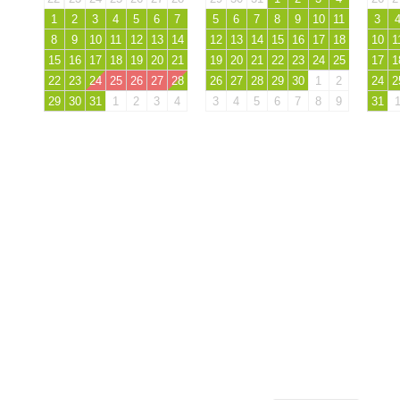
1
2
3
4
5
6
7
5
6
7
8
9
10
11
3
8
9
10
11
12
13
14
12
13
14
15
16
17
18
10
1
15
16
17
18
19
20
21
19
20
21
22
23
24
25
17
1
22
23
24
25
26
27
28
26
27
28
29
30
1
2
24
2
29
30
31
1
2
3
4
3
4
5
6
7
8
9
31