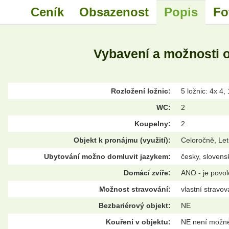
Ceník
Obsazenost
Popis
Fo
Vybavení a možnosti 
Rozložení ložnic:
5 ložnic: 4x 4,
WC:
2
Koupelny:
2
Objekt k pronájmu (využití):
Celoročně, Let
Ubytování možno domluvit jazykem:
česky, slovens
Domácí zvíře:
ANO - je povo
Možnost stravování:
vlastní stravov
Bezbariérový objekt:
NE
Kouření v objektu:
NE není možn