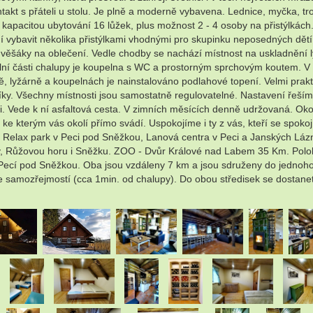
akt s přáteli u stolu. Je plně a moderně vybavena. Lednice, myčka, tr
u kapacitou ubytování 16 lůžek, plus možnost 2 - 4 osoby na přistýlkách.
vybavit několika přistýlkami vhodnými pro skupinku neposedných dětí.
věšáky na oblečení. Vedle chodby se nachází místnost na uskladnění ly
olní části chalupy je koupelna s WC a prostorným sprchovým koutem. V 
, lyžárně a koupelnách je nainstalováno podlahové topení. Velmi prakti
íky. Všechny místnosti jsou samostatně regulovatelné. Nastavení řeším
 Vede k ní asfaltová cesta. V zimních měsících denně udržovaná. Okol
, ke kterým vás okolí přímo svádí. Uspokojíme i ty z vás, kteří se spoko
 Relax park v Peci pod Sněžkou, Lanová centra v Peci a Janských Lázn
 Růžovou horu i Sněžku. ZOO - Dvůr Králové nad Labem 35 Km. Poloh
a Pecí pod Sněžkou. Oba jsou vzdáleny 7 km a jsou sdruženy do jedno
 samozřejmostí (cca 1min. od chalupy). Do obou středisek se dostanete
.
.
.
.
.
.
.
.
.
.
.