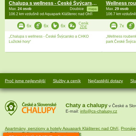
Chalupa s wellness - České Švýcarsko a Lužické hory
Max.
24 osob
Doubice
Max.
29 osob
mapa
106.2 km vzdušně od Aquapark Klášterec nad Ohří
106.7 km vzdušně
Ceník
6x
6x
6x
7x
ZDE
„Chalupa s wellness - České Švýcarsko a CHKO
„Wellness rouben
Lužické hory“
park České Švýca
Proč jsme nejlevnější
Služby a ceník
Nejčastější dotazy
Sl
Chaty a chalupy
v České a Slo
E-mail:
info@cs-chalupy.cz
Apartmány, penziony a hotely Aquapark Klášterec nad Ohří
,
Pronáje
chalupy
,
Svět na netu
,
Svět cestovatele