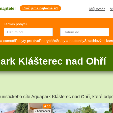
majitele
!
Proč jsme nejlevnější?
Můj výběr
V
Termín pobytu
a samotě
Pobyty pro dva
Pro rybáře
Sruby a roubenky
S kachlovými ka
ark Klášterec nad Ohří
turistického cíle Aquapark Klášterec nad Ohří, které odpo
10
2 hodnocení