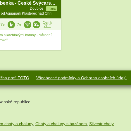
Wellness roubenka - České Švýcarsko - Lužické hory
Doubice
mapa
 od Aquapark Klášterec nad Ohří
Ceník
7x
7x
ZDE
ka s kachlovými kamny - Národní
rsko“
užba profi FOTO
Všeobecné podmínky a Ochrana osobních údajů
venské republice
m chaty a chalupy
,
Chaty a chalupy s bazénem
,
Silvestr chaty