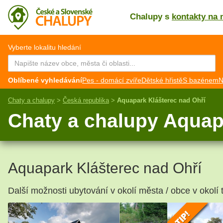
Chalupy s
kontakty na 
CZ
EN
Vyberte lokalitu hledání
Oblíbené vyhledávání
Pes - domácí zvíře
Dětské hřistě
S bazénem
N
Chaty a chalupy
>
Česká republika
>
Aquapark Klášterec nad Ohří
Chaty a chalupy Aquap
Aquapark Klášterec nad Ohří
Další možnosti ubytování v okolí města / obce v okolí 