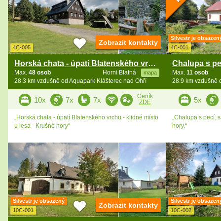
Silvestr je obsazen
Zobrazit kontakty
4C-005
4C-001
Horská chata - úpatí Blatenského vrchu - Abertamy
Max.
48 osob
Horní Blatná
Max.
11 osob
mapa
28.3 km vzdušně od Aquapark Klášterec nad Ohří
28.9 km vzdušně o
Ceník
10x
7x
7x
5x
ZDE
„Horská chata - úpatí Blatenského vrchu - klidné místo
„Chalupa s pecí, 
u lesa - Krušné hory“
hory.“
Silvestr je obsazený
Silvestr je obsazen
Zobrazit kontakty
10C-001
10C-002