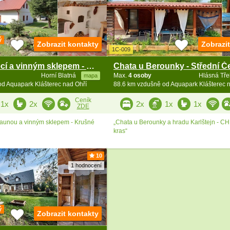
ý
Zobrazit kontakty
Zobrazi
1C-009
Chalupa s pecí a vinným sklepem - Krušné hory
Horní Blatná
Max.
4 osoby
Hlásná Tř
mapa
d Aquapark Klášterec nad Ohří
88.6 km vzdušně od Aquapark Klášterec 
Ceník
1x
2x
2x
1x
1x
ZDE
saunou a vinným sklepem - Krušné
„Chata u Berounky a hradu Karlštejn - 
kras“
10
1 hodnocení
ý
Zobrazit kontakty