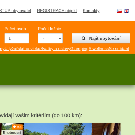
STUP ubytovatel
REGISTRACE objekt
Kontakty
Počet osob
Počet ložnic
Najít ubytování
mny
U lyžařského vleku
Svatby a oslavy
Glamping
S wellness
Se snídaní
vídají vašim kritériím (do 100 km):
9.3
5 hodnocení