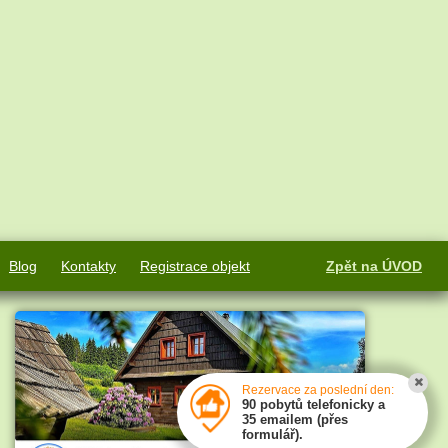
Blog
Kontakty
Registrace objekt
Zpět na ÚVOD
Rezervace za poslední den:
90 pobytů telefonicky a
35 emailem (přes
formulář).