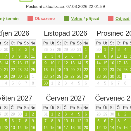
Poslední aktualizace: 07.08.2026 22:01:59
ný termín
Obsazeno
Volno
/ příjezd
Odjezd
íjen 2026
Listopad 2026
Prosinec 2
t
St
Čt
Pá
So
Ne
Po
Út
St
Čt
Pá
So
Ne
Po
Út
St
Čt
Pá
9
30
1
2
3
4
26
27
28
29
30
31
1
30
1
2
3
4
6
7
8
9
10
11
2
3
4
5
6
7
8
7
8
9
10
11
3
14
15
16
17
18
9
10
11
12
13
14
15
14
15
16
17
18
0
21
22
23
24
25
16
17
18
19
20
21
22
21
22
23
24
25
7
28
29
30
31
1
23
24
25
26
27
28
29
28
29
30
31
1
3
4
5
6
7
8
30
1
2
3
4
5
6
4
5
6
7
8
věten 2027
Červen 2027
Červenec 
t
St
Čt
Pá
So
Ne
Po
Út
St
Čt
Pá
So
Ne
Po
Út
St
Čt
Pá
7
28
29
30
1
2
31
1
2
3
4
5
6
28
29
30
1
2
4
5
6
7
8
9
7
8
9
10
11
12
13
5
6
7
8
9
1
12
13
14
15
16
14
15
16
17
18
19
20
12
13
14
15
16