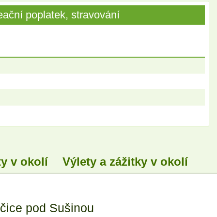
ační poplatek, stravování
y v okolí
Výlety a zážitky v okolí
čice pod Sušinou