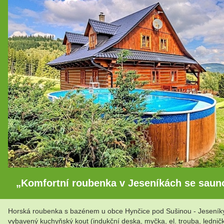
„Komfortní roubenka v Jeseníkách se sauno
Horská roubenka s bazénem u obce Hynčice pod Sušinou - Jeseníky. R
vybavený kuchyňský kout (indukční deska, myčka, el. trouba, lednič