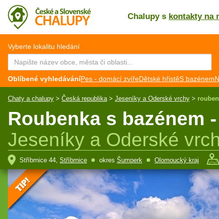
Chalupy s
kontakty na 
CZ
EN
Vyberte lokalitu hledání
Oblíbené vyhledávání
Pes - domácí zvíře
Dětské hřistě
S bazénem
N
Chaty a chalupy
>
Česká republika
>
Jeseníky a Oderské vrchy
>
rouben
Roubenka s bazénem -
Jeseníky a Oderské vrc
Stříbrnice 44,
Stříbrnice
okres
Šumperk
Olomoucký kraj