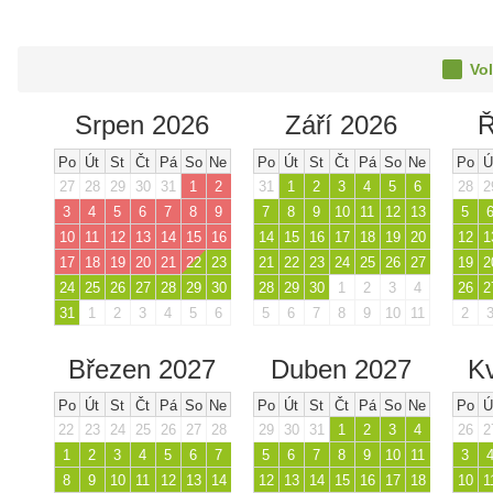
Vol
Srpen 2026
Září 2026
Ř
Po
Út
St
Čt
Pá
So
Ne
Po
Út
St
Čt
Pá
So
Ne
Po
Ú
27
28
29
30
31
1
2
31
1
2
3
4
5
6
28
2
3
4
5
6
7
8
9
7
8
9
10
11
12
13
5
10
11
12
13
14
15
16
14
15
16
17
18
19
20
12
1
17
18
19
20
21
22
23
21
22
23
24
25
26
27
19
2
24
25
26
27
28
29
30
28
29
30
1
2
3
4
26
2
31
1
2
3
4
5
6
5
6
7
8
9
10
11
2
Březen 2027
Duben 2027
K
Po
Út
St
Čt
Pá
So
Ne
Po
Út
St
Čt
Pá
So
Ne
Po
Ú
22
23
24
25
26
27
28
29
30
31
1
2
3
4
26
2
1
2
3
4
5
6
7
5
6
7
8
9
10
11
3
8
9
10
11
12
13
14
12
13
14
15
16
17
18
10
1