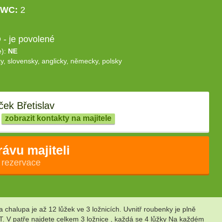
WC:
2
- je povolené
e):
NE
y, slovensky, anglicky, německy, polsky
ek Břetislav
zobrazit kontakty na majitele
rávu majiteli
 rezervace
chalupa je až 12 lůžek ve 3 ložnicích. Uvnitř roubenky je plně
T. V patře najdete celkem 3 ložnice , každá se 4 lůžky Na každém