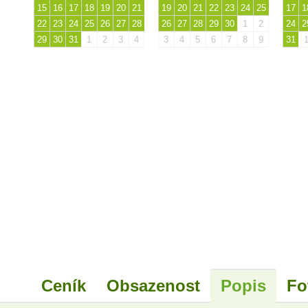
15
16
17
18
19
20
21
19
20
21
22
23
24
25
17
1
22
23
24
25
26
27
28
26
27
28
29
30
1
2
24
2
29
30
31
1
2
3
4
3
4
5
6
7
8
9
31
Ceník
Obsazenost
Popis
Fo