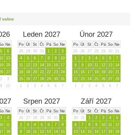
/ volno
026
Leden 2027
Únor 2027
So
Ne
Po
Út
St
Čt
Pá
So
Ne
Po
Út
St
Čt
Pá
So
Ne
5
6
28
29
30
31
1
2
3
25
26
27
28
29
30
31
12
13
4
5
6
7
8
9
10
1
2
3
4
5
6
7
19
20
11
12
13
14
15
16
17
8
9
10
11
12
13
14
26
27
18
19
20
21
22
23
24
15
16
17
18
19
20
21
2
3
25
26
27
28
29
30
31
22
23
24
25
26
27
28
9
10
1
2
3
4
5
6
7
1
2
3
4
5
6
7
2027
Srpen 2027
Září 2027
So
Ne
Po
Út
St
Čt
Pá
So
Ne
Po
Út
St
Čt
Pá
So
Ne
3
4
26
27
28
29
30
31
1
30
31
1
2
3
4
5
10
11
2
3
4
5
6
7
8
6
7
8
9
10
11
12
17
18
9
10
11
12
13
14
15
13
14
15
16
17
18
19