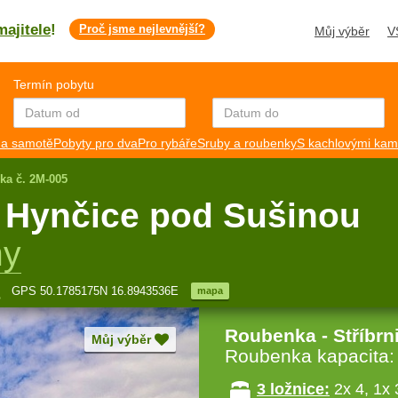
majitele
!
Proč jsme nejlevnější?
Můj výběr
V
Termín pobytu
a samotě
Pobyty pro dva
Pro rybáře
Sruby a roubenky
S kachlovými ka
ka č. 2M-005
 Hynčice pod Sušinou
hy
GPS 50.1785175N 16.8943536E
mapa
Roubenka - Stříbrn
Můj výběr
Roubenka kapacita
3 ložnice:
2x 4, 1x 