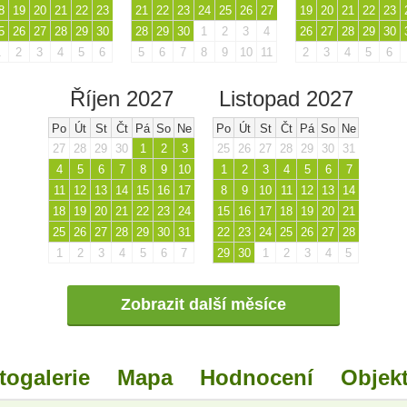
8
19
20
21
22
23
21
22
23
24
25
26
27
19
20
21
22
23
5
26
27
28
29
30
28
29
30
1
2
3
4
26
27
28
29
30
1
2
3
4
5
6
5
6
7
8
9
10
11
2
3
4
5
6
Říjen 2027
Listopad 2027
Po
Út
St
Čt
Pá
So
Ne
Po
Út
St
Čt
Pá
So
Ne
27
28
29
30
1
2
3
25
26
27
28
29
30
31
4
5
6
7
8
9
10
1
2
3
4
5
6
7
11
12
13
14
15
16
17
8
9
10
11
12
13
14
18
19
20
21
22
23
24
15
16
17
18
19
20
21
25
26
27
28
29
30
31
22
23
24
25
26
27
28
1
2
3
4
5
6
7
29
30
1
2
3
4
5
Zobrazit další měsíce
togalerie
Mapa
Hodnocení
Objekt