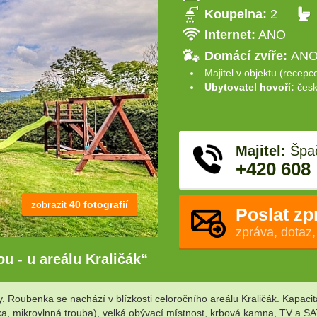
Koupelna:
2
Internet:
ANO
Domácí zvíře:
ANO 
Majitel v objektu (recepc
Ubytovatel hovoří:
česk
Majitel:
Špač
+420 608
zobrazit
40 fotografií
Poslat zp
zpráva, dotaz,
u - u areálu Kraličák“
oubenka se nachází v blízkosti celoročního areálu Kraličák. Kapacita 
ka, mikrovlnná trouba), velká obývací místnost, krbová kamna, TV a SA