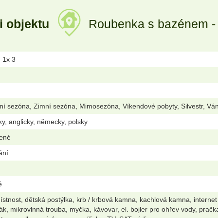
i objektu
Roubenka s bazénem - 
, 1x 3
ní sezóna, Zimní sezóna, Mimosezóna, Víkendové pobyty, Silvestr, Vá
ky, anglicky, německy, polsky
lené
ání
é
stnost, dětská postýlka, krb / krbová kamna, kachlová kamna, internet
ák, mikrovlnná trouba, myčka, kávovar, el. bojler pro ohřev vody, pra