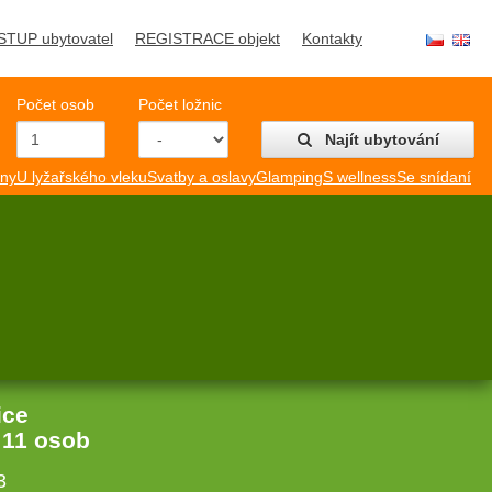
STUP ubytovatel
REGISTRACE objekt
Kontakty
Počet osob
Počet ložnic
Najít ubytování
mny
U lyžařského vleku
Svatby a oslavy
Glamping
S wellness
Se snídaní
ice
:
11 osob
3