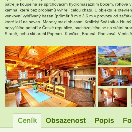
patře je koupelna se sprchovacím hydromasážním boxem, rohová van
kamna, které bez problémů vyhřejí celou chatu. U objektu je otevře
venkovní vyhřívaný bazén (průměr 8 m x 3.6 m v provozu od začátku
které leží na severu Moravy mezi oblastmi Králický Sněžník a Hrubý Je
nejvyššího pohoří v České republice, nacházejícího se na státní hra
Straně, nebo ski-areál Paprsek, Kunčice, Branná, Ramzová. V místě ur
.
Ceník
Obsazenost
Popis
Fo
.