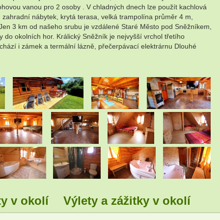
hovou vanou pro 2 osoby . V chladných dnech lze použít kachlová
 zahradní nábytek, krytá terasa, velká trampolína průměr 4 m,
 . Jen 3 km od našeho srubu je vzdálené Staré Město pod Sněžníkem,
 do okolních hor. Králický Sněžník je nejvyšší vrchol třetího
achází i zámek a termální lázně, přečerpávací elektrárnu Dlouhé
.
.
.
.
.
.
.
.
.
y v okolí
Výlety a zážitky v okolí
.
.