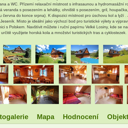
a a WC. Přízemí relaxační místnost s infrasaunou a hydromasážní ro
ná veranda s posezením a lehátky, ohniště s posezením, gril, houpačka,
 června do konce srpna). K dispozici místnost pro úschovu kol a lyží
seník. Místo je ideální jako výchozí bod pro turistické výlety a výpravy
nici s Polskem. Navštívit můžete i ruční papírnu Velké Losiny, kde se n
čitě využijete horská kola a množství turistických tras a cyklostezek.
.
.
.
.
.
.
.
.
.
.
.
.
togalerie
Mapa
Hodnocení
Objekt
.
.
.