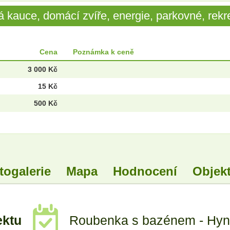
 kauce, domácí zvíře, energie, parkovné, rekre
Cena
Poznámka k ceně
3 000 Kč
15 Kč
500 Kč
togalerie
Mapa
Hodnocení
Objekt
ektu
Roubenka s bazénem - Hyn