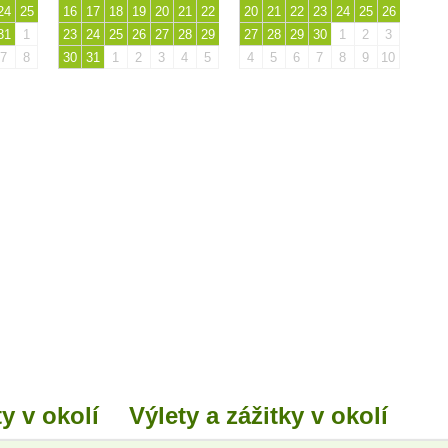
24
25
16
17
18
19
20
21
22
20
21
22
23
24
25
26
31
1
23
24
25
26
27
28
29
27
28
29
30
1
2
3
7
8
30
31
1
2
3
4
5
4
5
6
7
8
9
10
y v okolí
Výlety a zážitky v okolí