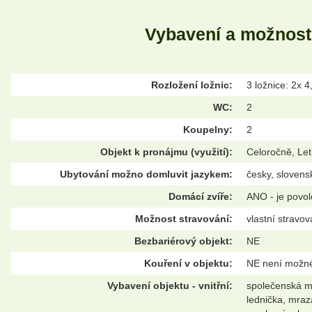
Vybavení a možnost
Rozložení ložnic:
3 ložnice: 2x 4
WC:
2
Koupelny:
2
Objekt k pronájmu (využití):
Celoročně, Let
Ubytování možno domluvit jazykem:
česky, slovens
Domácí zvíře:
ANO - je povo
Možnost stravování:
vlastní stravov
Bezbariérový objekt:
NE
Kouření v objektu:
NE není možn
Vybavení objektu - vnitřní:
společenská mí
lednička, mraz