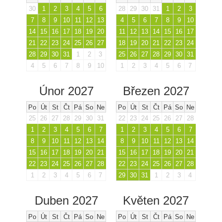
30
1
2
3
4
5
6
28
29
30
31
1
2
3
7
8
9
10
11
12
13
4
5
6
7
8
9
10
14
15
16
17
18
19
20
11
12
13
14
15
16
17
21
22
23
24
25
26
27
18
19
20
21
22
23
24
28
29
30
31
1
2
3
25
26
27
28
29
30
31
4
5
6
7
8
9
10
1
2
3
4
5
6
7
Únor 2027
Březen 2027
Po
Út
St
Čt
Pá
So
Ne
Po
Út
St
Čt
Pá
So
Ne
25
26
27
28
29
30
31
22
23
24
25
26
27
28
1
2
3
4
5
6
7
1
2
3
4
5
6
7
8
9
10
11
12
13
14
8
9
10
11
12
13
14
15
16
17
18
19
20
21
15
16
17
18
19
20
21
22
23
24
25
26
27
28
22
23
24
25
26
27
28
1
2
3
4
5
6
7
29
30
31
1
2
3
4
Duben 2027
Květen 2027
Po
Út
St
Čt
Pá
So
Ne
Po
Út
St
Čt
Pá
So
Ne