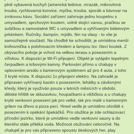
plně vybavená kuchyň (americká lednice, mrazák, mikrovlnná
trouba, rychlovarná konvice, myčka, trouba, sporák a kávovar na
zrnkovou kávu. Sociální zařízení zahrnuje jednu koupelnu s
umyvadlem, sprchovým koutem, volně stojící vanou, pračkou se
sušičkou a samostatné WC s umyvadlem a vyhřívaným bidetovým
prkénkem. Ručníky, šampón, mýdlo, fén na vlasy - to vše je
samozřejmě součástí. Na chodbě ke schodišti, je umístěna menší
knihovnička s polohovacím křeslem a lampou tzv. čtecí koutek. Z
obývacího pokoje je vchod na velkou terasu s posezením a
vířivkou. K dispozici je Wi-Fi připojení. Objekt je vytápěn tepelným
čerpadlem a krbovými kamny. Parkování přímo u chalupy v
oploceném areálu s kamerovým systémem až pro 4 auta, z toho
3 kryté místa. K dispozici 1x připojení elektro. Na zahradě je
připraven vyhřívaný bazén s posezením, lehátky a závěsnými
křesly, který je využíván pouze v letních měsících v období,
dětské hřiště se skluzavkou, houpačkami a věžičkou a u chalupy
kryté venkovní posezení jak pro velké, tak pro malé s kamenným
grilem na dřevo a pizza pecí. Hned vedle je umístěno ohniště s
posezením k opékání špekáčků. Pro otužilce je zde ochlazovací
přírodní jezírko, které je umístěno vedle venkovní sauny a do
kterého stále přitéká voda. Možnost otužování celoročně. Na
chalupě je pro vás připraveno spoustu deskových her, play