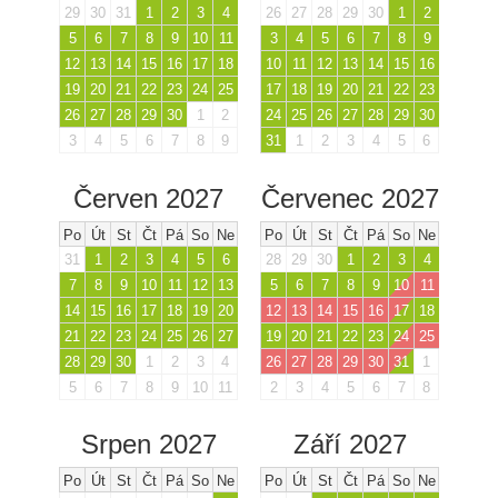
29
30
31
1
2
3
4
26
27
28
29
30
1
2
5
6
7
8
9
10
11
3
4
5
6
7
8
9
12
13
14
15
16
17
18
10
11
12
13
14
15
16
19
20
21
22
23
24
25
17
18
19
20
21
22
23
26
27
28
29
30
1
2
24
25
26
27
28
29
30
3
4
5
6
7
8
9
31
1
2
3
4
5
6
Červen 2027
Červenec 2027
Po
Út
St
Čt
Pá
So
Ne
Po
Út
St
Čt
Pá
So
Ne
31
1
2
3
4
5
6
28
29
30
1
2
3
4
7
8
9
10
11
12
13
5
6
7
8
9
10
11
14
15
16
17
18
19
20
12
13
14
15
16
17
18
21
22
23
24
25
26
27
19
20
21
22
23
24
25
28
29
30
1
2
3
4
26
27
28
29
30
31
1
5
6
7
8
9
10
11
2
3
4
5
6
7
8
Srpen 2027
Září 2027
Po
Út
St
Čt
Pá
So
Ne
Po
Út
St
Čt
Pá
So
Ne