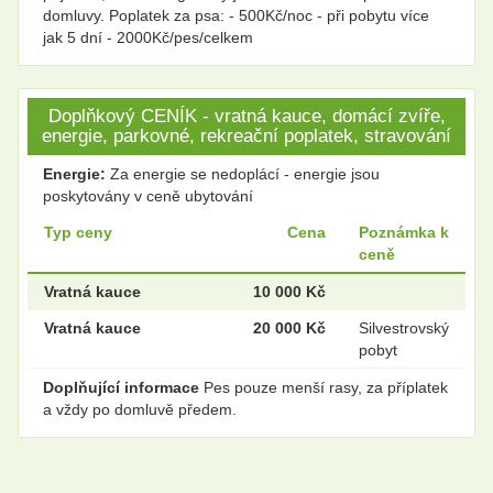
domluvy. Poplatek za psa: - 500Kč/noc - při pobytu více
jak 5 dní - 2000Kč/pes/celkem
Doplňkový CENÍK - vratná kauce, domácí zvíře,
energie, parkovné, rekreační poplatek, stravování
Energie:
Za energie se nedoplácí - energie jsou
poskytovány v ceně ubytování
Typ ceny
Cena
Poznámka k
ceně
Vratná kauce
10 000 Kč
Vratná kauce
20 000 Kč
Silvestrovský
pobyt
Doplňující informace
Pes pouze menší rasy, za příplatek
a vždy po domluvě předem.