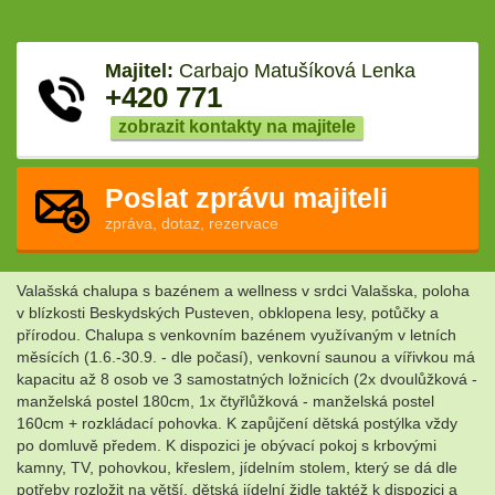
Majitel:
Carbajo Matušíková Lenka
+420 771
zobrazit kontakty na majitele
Poslat zprávu majiteli
zpráva, dotaz, rezervace
Valašská chalupa s bazénem a wellness v srdci Valašska, poloha
v blízkosti Beskydských Pusteven, obklopena lesy, potůčky a
přírodou. Chalupa s venkovním bazénem využívaným v letních
měsících (1.6.-30.9. - dle počasí), venkovní saunou a vířivkou má
kapacitu až 8 osob ve 3 samostatných ložnicích (2x dvoulůžková -
manželská postel 180cm, 1x čtyřlůžková - manželská postel
160cm + rozkládací pohovka. K zapůjčení dětská postýlka vždy
po domluvě předem. K dispozici je obývací pokoj s krbovými
kamny, TV, pohovkou, křeslem, jídelním stolem, který se dá dle
potřeby rozložit na větší, dětská jídelní židle taktéž k dispozici a