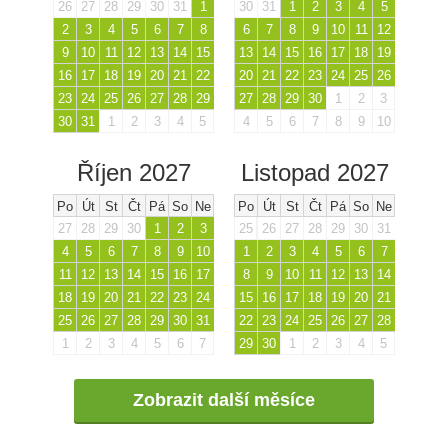
26
27
28
29
30
31
1
30
31
1
2
3
4
5
2
3
4
5
6
7
8
6
7
8
9
10
11
12
9
10
11
12
13
14
15
13
14
15
16
17
18
19
16
17
18
19
20
21
22
20
21
22
23
24
25
26
23
24
25
26
27
28
29
27
28
29
30
1
2
3
30
31
1
2
3
4
5
4
5
6
7
8
9
10
Říjen 2027
Listopad 2027
Po
Út
St
Čt
Pá
So
Ne
Po
Út
St
Čt
Pá
So
Ne
27
28
29
30
1
2
3
25
26
27
28
29
30
31
4
5
6
7
8
9
10
1
2
3
4
5
6
7
11
12
13
14
15
16
17
8
9
10
11
12
13
14
18
19
20
21
22
23
24
15
16
17
18
19
20
21
25
26
27
28
29
30
31
22
23
24
25
26
27
28
1
2
3
4
5
6
7
29
30
1
2
3
4
5
Zobrazit další měsíce