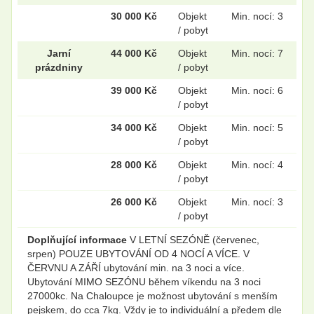
30 000 Kč
Objekt
Min. nocí: 3
/ pobyt
Jarní
44 000 Kč
Objekt
Min. nocí: 7
prázdniny
/ pobyt
39 000 Kč
Objekt
Min. nocí: 6
/ pobyt
34 000 Kč
Objekt
Min. nocí: 5
/ pobyt
28 000 Kč
Objekt
Min. nocí: 4
/ pobyt
26 000 Kč
Objekt
Min. nocí: 3
/ pobyt
Doplňující informace
V LETNÍ SEZÓNĚ (červenec,
srpen) POUZE UBYTOVÁNÍ OD 4 NOCÍ A VÍCE. V
ČERVNU A ZÁŘÍ ubytování min. na 3 noci a více.
Ubytování MIMO SEZÓNU během víkendu na 3 noci
27000kc. Na Chaloupce je možnost ubytování s menším
pejskem, do cca 7kg. Vždy je to individuální a předem dle