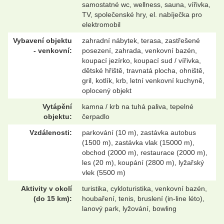
samostatné wc, wellness, sauna, vířivka,
TV, společenské hry, el. nabíječka pro
elektromobil
Vybavení objektu
zahradní nábytek, terasa, zastřešené
- venkovní:
posezení, zahrada, venkovní bazén,
koupací jezírko, koupací sud / vířivka,
dětské hřiště, travnatá plocha, ohniště,
gril, kotlík, krb, letní venkovní kuchyně,
oplocený objekt
Vytápění
kamna / krb na tuhá paliva, tepelné
objektu:
čerpadlo
Vzdálenosti:
parkování (10 m), zastávka autobus
(1500 m), zastávka vlak (15000 m),
obchod (2000 m), restaurace (2000 m),
les (20 m), koupání (2800 m), lyžařský
vlek (5500 m)
Aktivity v okolí
turistika, cykloturistika, venkovní bazén,
(do 15 km):
houbaření, tenis, bruslení (in-line léto),
lanový park, lyžování, bowling