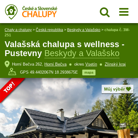
Chaty a chalupy
>
Česká republika
>
Beskydy a Valašsko
>
chalupa č. 3M-
251
Valašská chalupa s wellness -
Pustevny
Beskydy a Valašsko
Horní Bečva 262,
Horní Bečva
okres
Vsetín
Zlínský kraj
GPS 49.4402067N 18.2938675E
mapa
Můj výběr