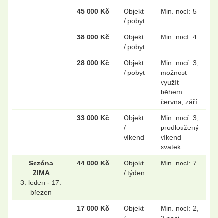
45 000 Kč
Objekt
Min. nocí: 5
.
.
/ pobyt
38 000 Kč
Objekt
Min. nocí: 4
/ pobyt
.
.
28 000 Kč
Objekt
Min. nocí: 3,
/ pobyt
možnost
využít
během
.
.
června, září
33 000 Kč
Objekt
Min. nocí: 3,
/
prodloužený
.
.
víkend
víkend,
svátek
Sezóna
44 000 Kč
Objekt
Min. nocí: 7
ZIMA
/ týden
.
.
3. leden - 17.
březen
17 000 Kč
Objekt
Min. nocí: 2,
.
.
/
2 noci