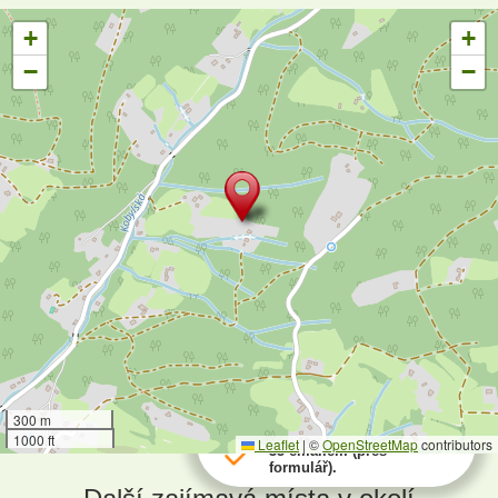
+
+
−
−
Rezervace za poslední den:
300 m
90 pobytů telefonicky a
1000 ft
Leaflet
|
©
OpenStreetMap
contributors
35 emailem (přes
formulář).