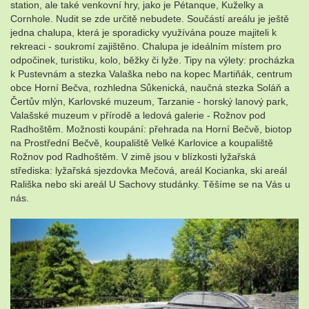
station, ale také venkovní hry, jako je Pétanque, Kuželky a
Cornhole. Nudit se zde určitě nebudete. Součástí areálu je ještě
jedna chalupa, která je sporadicky využívána pouze majiteli k
rekreaci - soukromí zajištěno. Chalupa je ideálním místem pro
odpočinek, turistiku, kolo, běžky či lyže. Tipy na výlety: procházka
k Pustevnám a stezka Valaška nebo na kopec Martiňák, centrum
obce Horní Bečva, rozhledna Sůkenická, naučná stezka Soláň a
Čertův mlýn, Karlovské muzeum, Tarzanie - horský lanový park,
Valašské muzeum v přírodě a ledová galerie - Rožnov pod
Radhoštěm. Možnosti koupání: přehrada na Horní Bečvě, biotop
na Prostřední Bečvě, koupaliště Velké Karlovice a koupaliště
Rožnov pod Radhoštěm. V zimě jsou v blízkosti lyžařská
střediska: lyžařská sjezdovka Mečová, areál Kocianka, ski areál
Rališka nebo ski areál U Sachovy studánky. Těšíme se na Vás u
nás.