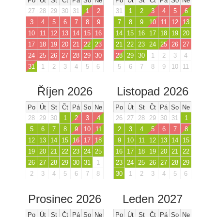
Po
Út
St
Čt
Pá
So
Ne
Po
Út
St
Čt
Pá
So
Ne
27
28
29
30
31
1
2
31
1
2
3
4
5
6
3
4
5
6
7
8
9
7
8
9
10
11
12
13
10
11
12
13
14
15
16
14
15
16
17
18
19
20
17
18
19
20
21
22
23
21
22
23
24
25
26
27
24
25
26
27
28
29
30
28
29
30
1
2
3
4
31
1
2
3
4
5
6
5
6
7
8
9
10
11
Říjen 2026
Listopad 2026
Po
Út
St
Čt
Pá
So
Ne
Po
Út
St
Čt
Pá
So
Ne
28
29
30
1
2
3
4
26
27
28
29
30
31
1
5
6
7
8
9
10
11
2
3
4
5
6
7
8
12
13
14
15
16
17
18
9
10
11
12
13
14
15
19
20
21
22
23
24
25
16
17
18
19
20
21
22
26
27
28
29
30
31
1
23
24
25
26
27
28
29
2
3
4
5
6
7
8
30
1
2
3
4
5
6
Prosinec 2026
Leden 2027
Po
Út
St
Čt
Pá
So
Ne
Po
Út
St
Čt
Pá
So
Ne