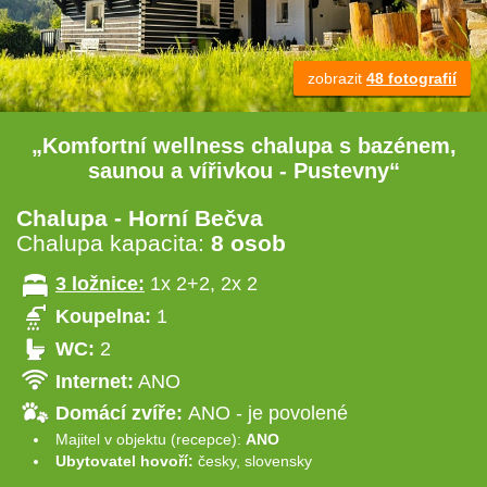
zobrazit
48 fotografií
„Komfortní wellness chalupa s bazénem,
saunou a vířivkou - Pustevny“
Chalupa - Horní Bečva
Chalupa kapacita:
8 osob
3 ložnice:
1x 2+2, 2x 2
Koupelna:
1
WC:
2
Internet:
ANO
Domácí zvíře:
ANO - je povolené
Majitel v objektu (recepce):
ANO
Ubytovatel hovoří:
česky, slovensky