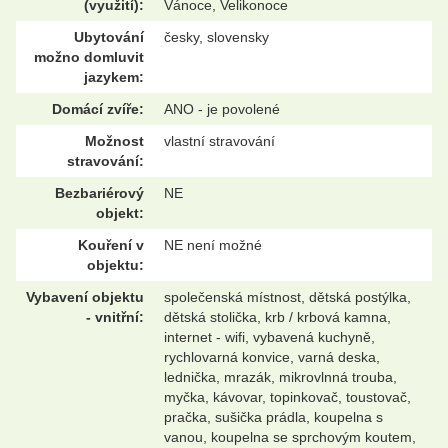
(využití):
Vánoce, Velikonoce
Ubytování
česky, slovensky
možno domluvit
jazykem:
Domácí zvíře:
ANO - je povolené
Možnost
vlastní stravování
stravování:
Bezbariérový
NE
objekt:
Kouření v
NE není možné
objektu:
Vybavení objektu
společenská místnost, dětská postýlka,
- vnitřní:
dětská stolička, krb / krbová kamna,
internet - wifi, vybavená kuchyně,
rychlovarná konvice, varná deska,
lednička, mrazák, mikrovlnná trouba,
myčka, kávovar, topinkovač, toustovač,
pračka, sušička prádla, koupelna s
vanou, koupelna se sprchovým koutem,