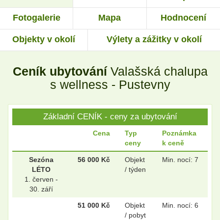
Fotogalerie
Mapa
Hodnocení
Objekty v okolí
Výlety a zážitky v okolí
.
.
Ceník ubytování
Valašská chalupa
.
.
s wellness - Pustevny
Základní CENÍK - ceny za ubytování
.
.
Cena
Typ
Poznámka
ceny
k ceně
.
.
Sezóna
56 000 Kč
Objekt
Min. nocí: 7
LÉTO
/ týden
1. červen -
30. září
.
.
51 000 Kč
Objekt
Min. nocí: 6
/ pobyt