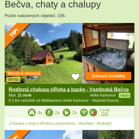
Bečva, chaty a chalupy
Počet nalezených objektů: 156.
Silvestr je obsazený
Zobrazit kontakty
3M-011
Rodinná chalupa vířivka a bazén - Vsetínská Bečva
Max.
11 osob
Velké Karlovice
mapa
0.2 km vzdušně od Webkamera Velké Karlovice - Skiareál Razula -...
Ceník
4x
2x
2x
ZDE
„Chalupa u lesa s vířivkou a tampolínou - Valašsko - Beskydy“