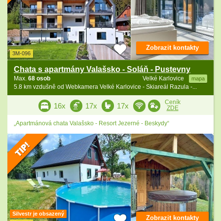
Zobrazit kontakty
3M-096
Chata s apartmány Valašsko - Soláň - Pustevny
Max.
68 osob
Velké Karlovice
mapa
5.8 km vzdušně od Webkamera Velké Karlovice - Skiareál Razula -...
Ceník
16x
17x
17x
ZDE
„Apartmánová chata Valašsko - Resort Jezerné - Beskydy“
Silvestr je obsazený
Zobrazit kontakty