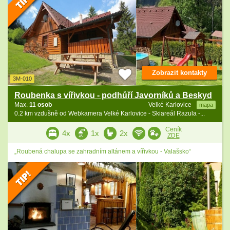
Zobrazit kontakty
3M-010
Roubenka s vířivkou - podhůří Javorníků a Beskyd
Max.
11 osob
Velké Karlovice
mapa
0.2 km vzdušně od Webkamera Velké Karlovice - Skiareál Razula -...
Ceník
4x
1x
2x
ZDE
„Roubená chalupa se zahradním altánem a vířivkou - Valašsko“