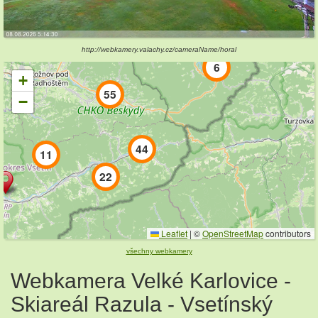
37
http://webkamery.valachy.cz/cameraName/horal
6
+
55
−
44
11
22
Leaflet
|
©
OpenStreetMap
contributors
všechny webkamery
Webkamera Velké Karlovice -
Skiareál Razula - Vsetínský