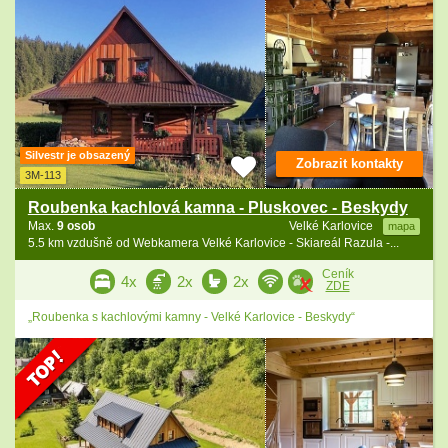
Silvestr je obsazený
Zobrazit kontakty
3M-113
Roubenka kachlová kamna - Pluskovec - Beskydy
Max.
9 osob
Velké Karlovice
mapa
5.5 km vzdušně od Webkamera Velké Karlovice - Skiareál Razula -...
Ceník
4x
2x
2x
ZDE
„Roubenka s kachlovými kamny - Velké Karlovice - Beskydy“