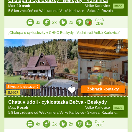
Chalupa u cyklostezky - Beskydy - Karolinka
Max.
10 osob
Velké Karlovice
mapa
5.8 km vzdušně od Webkamera Velké Karlovice - Skiareál Razula -...
Ceník
3x
2x
2x
ZDE
„Chalupa u cyklostezky v CHKO Beskydy - Vodní svět Velké Karlovice“
Silvestr je obsazený
Zobrazit kontakty
3M-027
Chata v údolí - cyklostezka Bečva - Beskydy
Max.
9 osob
Velké Karlovice
mapa
5.8 km vzdušně od Webkamera Velké Karlovice - Skiareál Razula -...
Ceník
4x
2x
2x
ZDE