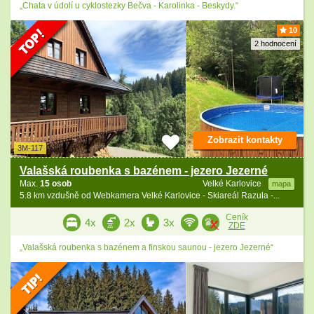
„Chata v údolí u cyklostezky Bečva - Karolinka - Beskydy.“
10
2 hodnocení
Zobrazit kontakty
3M-117
Valašská roubenka s bazénem - jezero Jezerné
Max.
15 osob
Velké Karlovice
mapa
5.8 km vzdušně od Webkamera Velké Karlovice - Skiareál Razula -...
Ceník
4x
2x
3x
ZDE
„Valašská roubenka s bazénem a finskou saunou - jezero Jezerné“