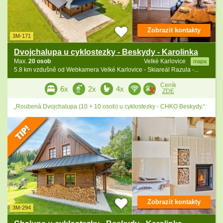
Zobrazit kontakty
3M-171
Dvojchalupa u cyklostezky - Beskydy - Karolinka
Max.
20 osob
Velké Karlovice
mapa
5.8 km vzdušně od Webkamera Velké Karlovice - Skiareál Razula -...
Ceník
6x
2x
4x
ZDE
„Roubená Dvojchalupa (10 + 10 osob) u cyklostezky - CHKO Beskydy.“
Zobrazit kontakty
3M-294