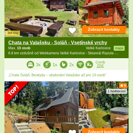
Zobrazit kontakty
3M-032
Chata na Valašsku - Soláň - Vsetínské vrchy
Max.
10 osob
Velké Karlovice
mapa
6.8 km vzdušně od Webkamera Velké Karlovice - Skiareál Razula -...
Ceník
3x
1x
2x
ZDE
„Chata Soláň, Beskydy – ubytování Valašsko až pro 10 osob“
9
1 hodnocení
Zobrazit kontakty