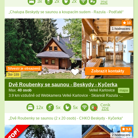
3x
2x
2x
ZDE
„Chalupa Beskydy se saunou a koupacím sudem - Razula - Podťaté“
10
1 hodnocení
Silvestr je obsazený
Zobrazit kontakty
3M-189
Dvě Roubenky se saunou - Beskydy - Kyčerka
Max.
40 osob
Velké Karlovice
mapa
3.9 km vzdušně od Webkamera Velké Karlovice - Skiareál Razula -...
Ceník
12x
5x
5x
ZDE
„Dvě Roubenky se saunou (2 x 20 osob) - CHKO Beskydy - Kyčerka“
9.8
2 hodnocení