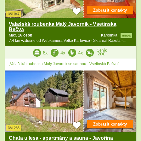
Zobrazit kontakty
3M-047
Valašská roubenka Malý Javorník - Vsetínska
Bečva
Max.
16 osob
Karolinka
mapa
7.4 km vzdušně od Webkamera Velké Karlovice - Skiareál Razula -...
Ceník
6x
4x
4x
ZDE
„Valašská roubenka Malý Javorník se saunou - Vsetínská Bečva“
Zobrazit kontakty
3M-236
Chata u lesa - apartmány a sauna - Javořina