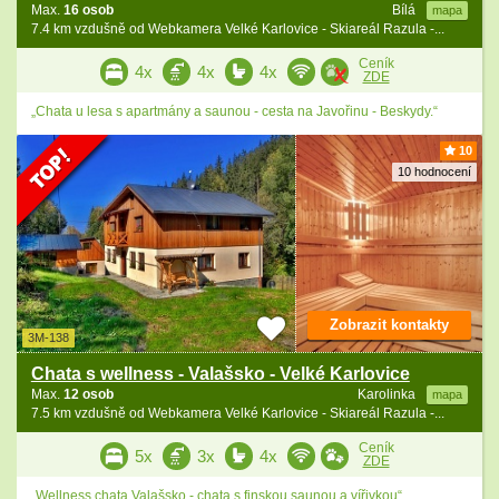
Max.
16 osob
Bílá
mapa
7.4 km vzdušně od Webkamera Velké Karlovice - Skiareál Razula -...
Ceník
4x
4x
4x
ZDE
„Chata u lesa s apartmány a saunou - cesta na Javořinu - Beskydy.“
10
10 hodnocení
Zobrazit kontakty
3M-138
Chata s wellness - Valašsko - Velké Karlovice
Max.
12 osob
Karolinka
mapa
7.5 km vzdušně od Webkamera Velké Karlovice - Skiareál Razula -...
Ceník
5x
3x
4x
ZDE
„Wellness chata Valašsko - chata s finskou saunou a vířivkou“