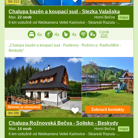
3M-313
Chalupa bazén a koupací sud - Stezka Valašska
Max.
22 osob
Horní Bečva
mapa
6 km vzdušně od Webkamera Velké Karlovice - Skiareál Razula -...
Ceník
6x
4x
4x
ZDE
„Chalupa bazén a koupací sud - Pustevny - Rožnov p. Radhoštěm -
Beskydy“
Silvestr je obsazený
Zobrazit kontakty
3M-286
Chalupa Rožnovská Bečva - Solisko - Beskydy
Max.
14 osob
Horní Bečva
mapa
6 km vzdušně od Webkamera Velké Karlovice - Skiareál Razula -...