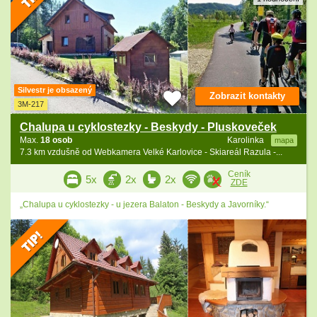
Silvestr je obsazený
Zobrazit kontakty
3M-217
Chalupa u cyklostezky - Beskydy - Pluskoveček
Max.
18 osob
Karolinka
mapa
7.3 km vzdušně od Webkamera Velké Karlovice - Skiareál Razula -...
Ceník
5x
2x
2x
ZDE
„Chalupa u cyklostezky - u jezera Balaton - Beskydy a Javorníky.“