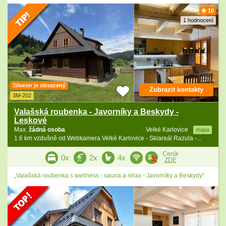
10
1 hodnocení
Silvestr je obsazený
Zobrazit kontakty
3M-202
Valašská roubenka - Javorníky a Beskydy -
Leskové
Max.
žádná osoba
Velké Karlovice
mapa
1.6 km vzdušně od Webkamera Velké Karlovice - Skiareál Razula -...
Ceník
0x
2x
4x
ZDE
„Valašská roubenka s wellness - sauna a relax - Javorníky a Beskydy“