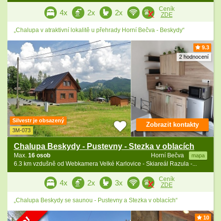
Ceník
4x
2x
2x
ZDE
„Chalupa v atraktivní lokalitě u přehrady Horní Bečva - Beskydy“
9.3
2 hodnocení
Silvestr je obsazený
Zobrazit kontakty
3M-073
Chalupa Beskydy - Pustevny - Stezka v oblacích
Max.
16 osob
Horní Bečva
mapa
6.3 km vzdušně od Webkamera Velké Karlovice - Skiareál Razula -...
Ceník
4x
2x
3x
ZDE
„Chalupa Beskydy se saunou - Pustevny a Stezka v oblacích“
10