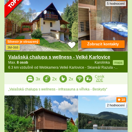
5 hodnocení
Silvestr je obsazený
Zobrazit kontakty
3M-068
Valašská chalupa s wellness - Velké Karlovice
Max.
8 osob
Karolinka
mapa
6.3 km vzdušně od Webkamera Velké Karlovice - Skiareál Razula -...
Ceník
3x
2x
2x
ZDE
„Valašská chalupa s wellness - infrasauna a vířivka - Beskydy“
10
2 hodnocení