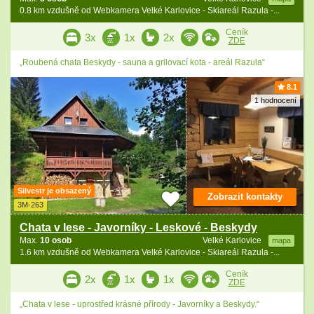
0.8 km vzdušně od Webkamera Velké Karlovice - Skiareál Razula -...
Ceník
3x
1x
2x
ZDE
„Roubená chata Beskydy - sauna a grilovací kota - areál Razula“
8.1
1 hodnocení
Silvestr je obsazený
Zobrazit kontakty
3M-263
Chata v lese - Javorníky - Leskové - Beskydy
Max.
10 osob
Velké Karlovice
mapa
1.6 km vzdušně od Webkamera Velké Karlovice - Skiareál Razula -...
Ceník
2x
1x
1x
ZDE
„Chata v lese - uprostřed krásné přírody - Javorníky a Beskydy.“