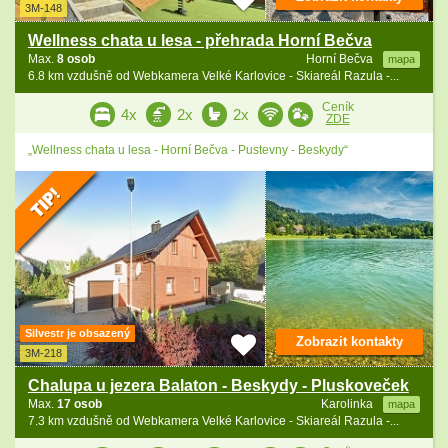
3M-148
Wellness chata u lesa - přehrada Horní Bečva
Max.
8 osob
Horní Bečva
mapa
6.8 km vzdušně od Webkamera Velké Karlovice - Skiareál Razula -...
Ceník
4x
2x
2x
ZDE
„Wellness chata u lesa - Horní Bečva - Pustevny - Beskydy“
Silvestr je obsazený
Zobrazit kontakty
3M-218
Chalupa u jezera Balaton - Beskydy - Pluskoveček
Max.
17 osob
Karolinka
mapa
7.3 km vzdušně od Webkamera Velké Karlovice - Skiareál Razula -...