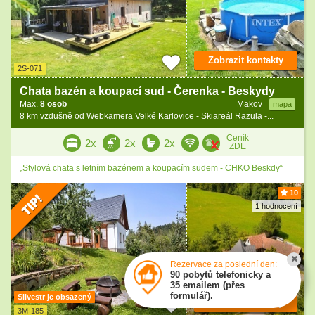
Zobrazit kontakty
2S-071
Chata bazén a koupací sud - Čerenka - Beskydy
Max.
8 osob
Makov
mapa
8 km vzdušně od Webkamera Velké Karlovice - Skiareál Razula -...
Ceník
2x
2x
2x
ZDE
„Stylová chata s letním bazénem a koupacím sudem - CHKO Beskdy“
10
1 hodnocení
Rezervace za poslední den:
90 pobytů telefonicky a
35 emailem (přes
formulář).
Silvestr je obsazený
Zobrazit kontakty
3M-185