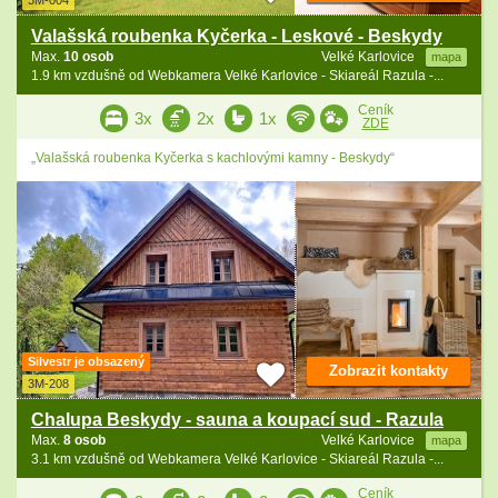
3M-004
Valašská roubenka Kyčerka - Leskové - Beskydy
Max.
10 osob
Velké Karlovice
mapa
1.9 km vzdušně od Webkamera Velké Karlovice - Skiareál Razula -...
Ceník
3x
2x
1x
ZDE
„Valašská roubenka Kyčerka s kachlovými kamny - Beskydy“
Silvestr je obsazený
Zobrazit kontakty
3M-208
Chalupa Beskydy - sauna a koupací sud - Razula
Max.
8 osob
Velké Karlovice
mapa
3.1 km vzdušně od Webkamera Velké Karlovice - Skiareál Razula -...
Ceník