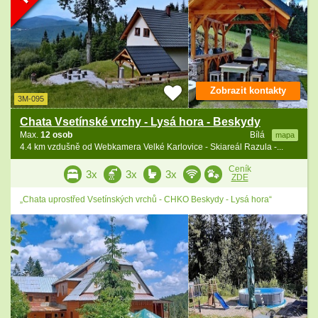
Zobrazit kontakty
3M-095
Chata Vsetínské vrchy - Lysá hora - Beskydy
Max.
12 osob
Bílá
mapa
4.4 km vzdušně od Webkamera Velké Karlovice - Skiareál Razula -...
Ceník
3x
3x
3x
ZDE
„Chata uprostřed Vsetínských vrchů - CHKO Beskydy - Lysá hora“