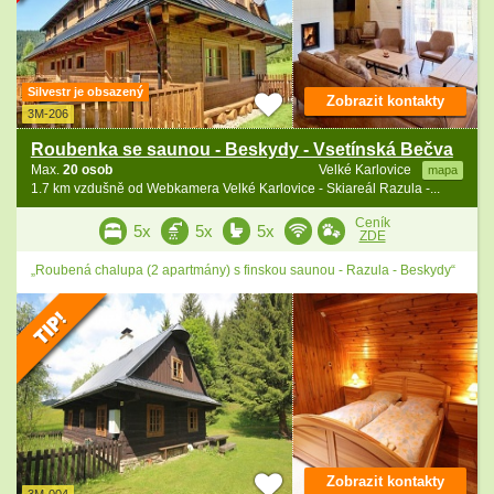
Silvestr je obsazený
Zobrazit kontakty
3M-206
Roubenka se saunou - Beskydy - Vsetínská Bečva
Max.
20 osob
Velké Karlovice
mapa
1.7 km vzdušně od Webkamera Velké Karlovice - Skiareál Razula -...
Ceník
5x
5x
5x
ZDE
„Roubená chalupa (2 apartmány) s finskou saunou - Razula - Beskydy“
Zobrazit kontakty