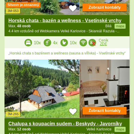
Silvestr je obsazený
Zobrazit kontakty
3M-053
Horská chata - bazén a wellness - Vsetínské vrchy
Max.
48 osob
Bílá
mapa
4.4 km vzdušně od Webkamera Velké Karlovice - Skiareál Razula -...
Ceník
10x
4x
10x
ZDE
„Horská chata s bazénem a wellness (sauna a vířivka) - Vsetínské vrchy“
Zobrazit kontakty
3M-265
Chalupa s koupacím sudem - Beskydy - Javorníky
Max.
12 osob
Velké Karlovice
mapa