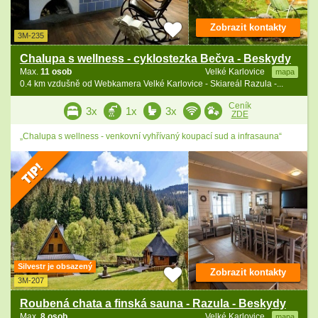
Zobrazit kontakty
3M-235
Chalupa s wellness - cyklostezka Bečva - Beskydy
Max.
11 osob
Velké Karlovice
mapa
0.4 km vzdušně od Webkamera Velké Karlovice - Skiareál Razula -...
Ceník
3x
1x
3x
ZDE
„Chalupa s wellness - venkovní vyhřívaný koupací sud a infrasauna“
Silvestr je obsazený
Zobrazit kontakty
3M-207
Roubená chata a finská sauna - Razula - Beskydy
Max.
8 osob
Velké Karlovice
mapa