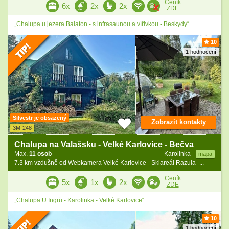
Ceník
6x
2x
2x
ZDE
„Chalupa u jezera Balaton - s infrasaunou a vířivkou - Beskydy“
10
1 hodnocení
Silvestr je obsazený
Zobrazit kontakty
3M-248
Chalupa na Valašsku - Velké Karlovice - Bečva
Max.
11 osob
Karolinka
mapa
7.3 km vzdušně od Webkamera Velké Karlovice - Skiareál Razula -...
Ceník
5x
1x
2x
ZDE
„Chalupa U Ingrů - Karolinka - Velké Karlovice“
10
1 hodnocení