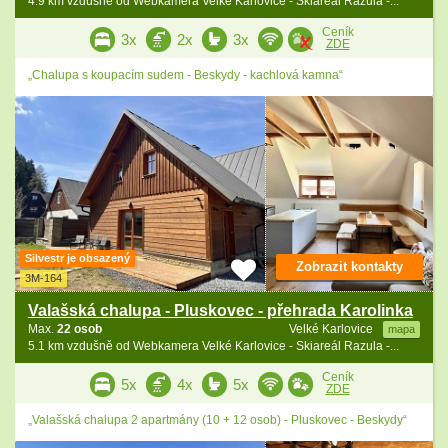
4.9 km vzdušně od Webkamera Velké Karlovice - Skiareál Razula -...
Ceník
3x
2x
3x
ZDE
„Chalupa s koupacím sudem - Beskydy - kachlová kamna“
Silvestr je obsazený
Zobrazit kontakty
3M-164
Valašská chalupa - Pluskovec - přehrada Karolinka
Max.
22 osob
Velké Karlovice
mapa
5.1 km vzdušně od Webkamera Velké Karlovice - Skiareál Razula -...
Ceník
5x
4x
5x
ZDE
„Valašská chalupa 2 apartmány (10 + 12 osob) - Pluskovec - Beskydy“