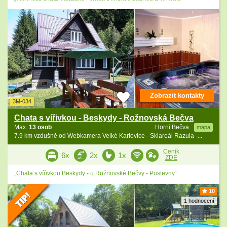
Zobrazit kontakty
3M-034
Chata s vířivkou - Beskydy - Rožnovská Bečva
Max.
13 osob
Horní Bečva
mapa
7.9 km vzdušně od Webkamera Velké Karlovice - Skiareál Razula -...
Ceník
6x
2x
1x
ZDE
„Chata s vířivkou Beskydy - u Rožnovské Bečvy - Pustevny“
10
1 hodnocení