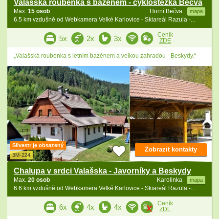
Valašská roubenka s bazénem - cyklostezka Bečva
Max.
15 osob
Horní Bečva
mapa
6.5 km vzdušně od Webkamera Velké Karlovice - Skiareál Razula -...
Ceník
5x
2x
3x
ZDE
„Valašská roubenka s letním bazénem a velkou zahradou - Beskydy.“
Silvestr je obsazený
Zobrazit kontakty
3M-224
Chalupa v srdci Valašska - Javorníky a Beskydy
Max.
20 osob
Karolinka
mapa
6.6 km vzdušně od Webkamera Velké Karlovice - Skiareál Razula -...
Ceník
6x
4x
4x
ZDE