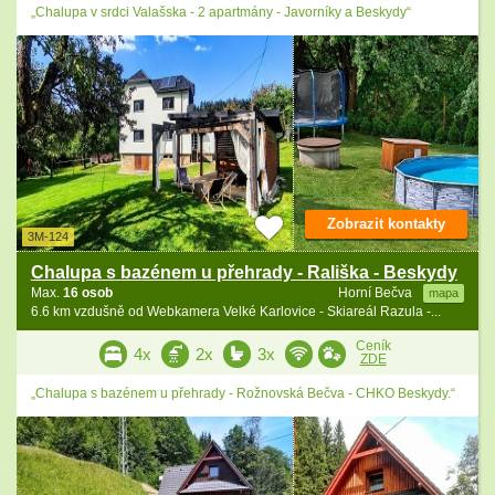
„Chalupa v srdci Valašska - 2 apartmány - Javorníky a Beskydy“
Zobrazit kontakty
3M-124
Chalupa s bazénem u přehrady - Rališka - Beskydy
Max.
16 osob
Horní Bečva
mapa
6.6 km vzdušně od Webkamera Velké Karlovice - Skiareál Razula -...
Ceník
4x
2x
3x
ZDE
„Chalupa s bazénem u přehrady - Rožnovská Bečva - CHKO Beskydy.“