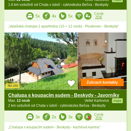
1.6 km vzdušně od Chata v údolí - cyklostezka Bečva - Beskydy
Ceník
5x
4x
5x
ZDE
„Valašská chalupa 2 apartmány (10 + 12 osob) - Pluskovec - Beskydy“
Zobrazit kontakty
3M-265
Chalupa s koupacím sudem - Beskydy - Javorníky
Max.
12 osob
Velké Karlovice
mapa
2 km vzdušně od Chata v údolí - cyklostezka Bečva - Beskydy
Ceník
3x
2x
3x
ZDE
„Chalupa s koupacím sudem - Beskydy - kachlová kamna“