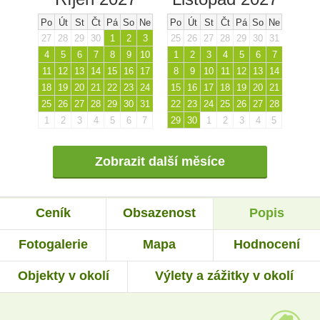
Po
Út
St
Čt
Pá
So
Ne
Po
Út
St
Čt
Pá
So
Ne
27
28
29
30
1
2
3
25
26
27
28
29
30
31
4
5
6
7
8
9
10
1
2
3
4
5
6
7
11
12
13
14
15
16
17
8
9
10
11
12
13
14
18
19
20
21
22
23
24
15
16
17
18
19
20
21
25
26
27
28
29
30
31
22
23
24
25
26
27
28
1
2
3
4
5
6
7
29
30
1
2
3
4
5
Zobrazit další měsíce
Ceník
Obsazenost
Popis
Fotogalerie
Mapa
Hodnocení
Objekty v okolí
Výlety a zážitky v okolí