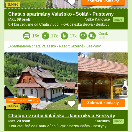
Zobrazit kontakty
3M-096
Chata s apartmány Valašsko - Soláň - Pustevny
Max.
68 osob
Velké Karlovice
mapa
0.4 km vzdušně od Chata v údolí - cyklostezka Bečva - Beskydy
Ceník
16x
17x
17x
ZDE
„Apartmánová chata Valašsko - Resort Jezerné - Beskydy“
Silvestr je obsazený
Zobrazit kontakty
3M-224
Chalupa v srdci Valašska - Javorníky a Beskydy
Max.
20 osob
Karolinka
mapa
1 km vzdušně od Chata v údolí - cyklostezka Bečva - Beskydy