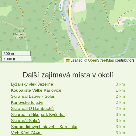
300 m
1000 ft
Leaflet
|
©
OpenStreetMap
contributors
Další zajímavá místa v okolí
Lyžařský vlek Jezerné
0 km
Koupaliště Velké Karlovice
1 km
Ski areál Bzové - Soláň
2 km
Karlovské fojtství
2 km
Ski areál U Bambuchů
2 km
Skiareál a Bikepark Kyčerka
3 km
Ski areál Soláň
3 km
Soubor lidových staveb - Karolinka
3 km
Vrch Kání 744m
3 km