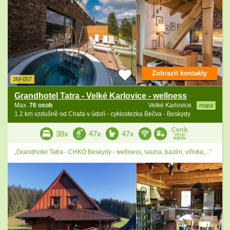
Zobrazit kontakty
3M-057
Grandhotel Tatra - Velké Karlovice - wellness
Max.
76 osob
Velké Karlovice
mapa
1.2 km vzdušně od Chata v údolí - cyklostezka Bečva - Beskydy
Ceník
38x
47x
47x
ZDE
„Grandhotel Tatra - CHKO Beskydy - wellness, sauna, bazén, vířivka,...“