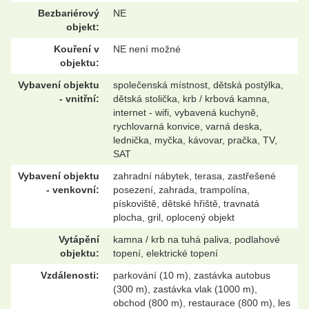
Bezbariérový
NE
objekt:
Kouření v
NE není možné
objektu:
Vybavení objektu
společenská místnost, dětská postýlka,
- vnitřní:
dětská stolička, krb / krbová kamna,
internet - wifi, vybavená kuchyně,
rychlovarná konvice, varná deska,
lednička, myčka, kávovar, pračka, TV,
SAT
Vybavení objektu
zahradní nábytek, terasa, zastřešené
- venkovní:
posezení, zahrada, trampolína,
pískoviště, dětské hřiště, travnatá
plocha, gril, oplocený objekt
Vytápění
kamna / krb na tuhá paliva, podlahové
objektu:
topení, elektrické topení
Vzdálenosti:
parkování (10 m), zastávka autobus
(300 m), zastávka vlak (1000 m),
obchod (800 m), restaurace (800 m), les