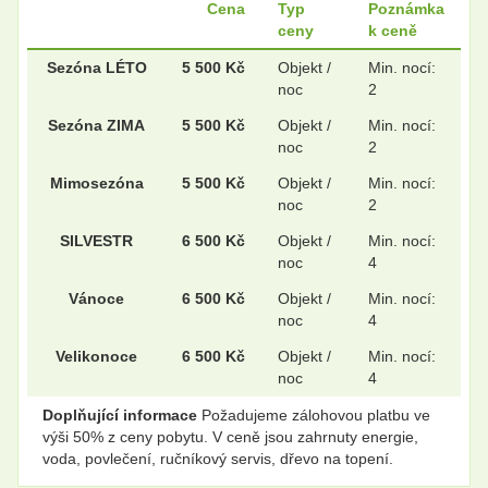
Cena
Typ
Poznámka
ceny
k ceně
Sezóna LÉTO
5 500 Kč
Objekt /
Min. nocí:
noc
2
Sezóna ZIMA
5 500 Kč
Objekt /
Min. nocí:
noc
2
Mimosezóna
5 500 Kč
Objekt /
Min. nocí:
noc
2
SILVESTR
6 500 Kč
Objekt /
Min. nocí:
noc
4
Vánoce
6 500 Kč
Objekt /
Min. nocí:
noc
4
Velikonoce
6 500 Kč
Objekt /
Min. nocí:
noc
4
Doplňující informace
Požadujeme zálohovou platbu ve
výši 50% z ceny pobytu. V ceně jsou zahrnuty energie,
voda, povlečení­, ruční­kový servis, dřevo na topení­.