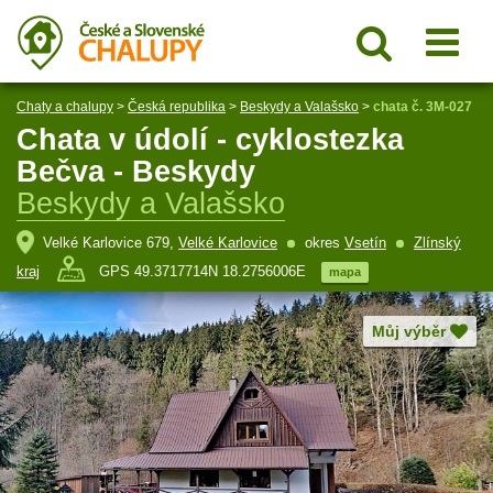
Chaty a chalupy
>
Česká republika
>
Beskydy a Valašsko
>
chata č. 3M-027
Chata v údolí - cyklostezka
Bečva - Beskydy
Beskydy a Valašsko
Velké Karlovice 679,
Velké Karlovice
okres
Vsetín
Zlínský
kraj
GPS 49.3717714N 18.2756006E
mapa
Můj výběr