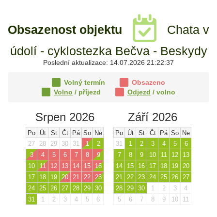
Obsazenost objektu
Chata v
údolí - cyklostezka Bečva - Beskydy
Poslední aktualizace: 14.07.2026 21:22:37
Volný termín
Obsazeno
Volno
/ příjezd
Odjezd
/ volno
Srpen 2026
Září 2026
Po
Út
St
Čt
Pá
So
Ne
Po
Út
St
Čt
Pá
So
Ne
27
28
29
30
31
1
2
31
1
2
3
4
5
6
3
4
5
6
7
8
9
7
8
9
10
11
12
13
10
11
12
13
14
15
16
14
15
16
17
18
19
20
17
18
19
20
21
22
23
21
22
23
24
25
26
27
24
25
26
27
28
29
30
28
29
30
1
2
3
4
31
1
2
3
4
5
6
5
6
7
8
9
10
11