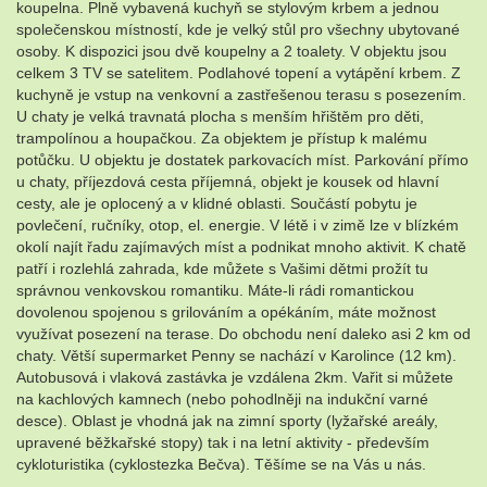
koupelna. Plně vybavená kuchyň se stylovým krbem a jednou
společenskou místností, kde je velký stůl pro všechny ubytované
osoby. K dispozici jsou dvě koupelny a 2 toalety. V objektu jsou
celkem 3 TV se satelitem. Podlahové topení a vytápění krbem. Z
kuchyně je vstup na venkovní a zastřešenou terasu s posezením.
U chaty je velká travnatá plocha s menším hřištěm pro děti,
trampolínou a houpačkou. Za objektem je přístup k malému
potůčku. U objektu je dostatek parkovacích míst. Parkování přímo
u chaty, příjezdová cesta příjemná, objekt je kousek od hlavní
cesty, ale je oplocený a v klidné oblasti. Součástí pobytu je
povlečení, ručníky, otop, el. energie. V létě i v zimě lze v blízkém
okolí najít řadu zajímavých míst a podnikat mnoho aktivit. K chatě
patří i rozlehlá zahrada, kde můžete s Vašimi dětmi prožít tu
správnou venkovskou romantiku. Máte-li rádi romantickou
dovolenou spojenou s grilováním a opékáním, máte možnost
využívat posezení na terase. Do obchodu není daleko asi 2 km od
chaty. Větší supermarket Penny se nachází v Karolince (12 km).
Autobusová i vlaková zastávka je vzdálena 2km. Vařit si můžete
na kachlových kamnech (nebo pohodlněji na indukční varné
desce). Oblast je vhodná jak na zimní sporty (lyžařské areály,
upravené běžkařské stopy) tak i na letní aktivity - především
cykloturistika (cyklostezka Bečva). Těšíme se na Vás u nás.