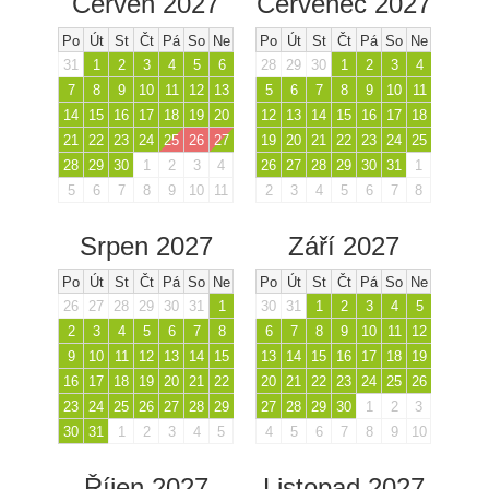
Červen 2027
Červenec 2027
Po
Út
St
Čt
Pá
So
Ne
Po
Út
St
Čt
Pá
So
Ne
31
1
2
3
4
5
6
28
29
30
1
2
3
4
7
8
9
10
11
12
13
5
6
7
8
9
10
11
14
15
16
17
18
19
20
12
13
14
15
16
17
18
21
22
23
24
25
26
27
19
20
21
22
23
24
25
28
29
30
1
2
3
4
26
27
28
29
30
31
1
5
6
7
8
9
10
11
2
3
4
5
6
7
8
Srpen 2027
Září 2027
Po
Út
St
Čt
Pá
So
Ne
Po
Út
St
Čt
Pá
So
Ne
26
27
28
29
30
31
1
30
31
1
2
3
4
5
2
3
4
5
6
7
8
6
7
8
9
10
11
12
9
10
11
12
13
14
15
13
14
15
16
17
18
19
16
17
18
19
20
21
22
20
21
22
23
24
25
26
23
24
25
26
27
28
29
27
28
29
30
1
2
3
30
31
1
2
3
4
5
4
5
6
7
8
9
10
Říjen 2027
Listopad 2027