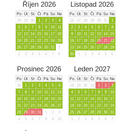
Říjen 2026
Listopad 2026
Po
Út
St
Čt
Pá
So
Ne
Po
Út
St
Čt
Pá
So
Ne
28
29
30
1
2
3
4
26
27
28
29
30
31
1
5
6
7
8
9
10
11
2
3
4
5
6
7
8
12
13
14
15
16
17
18
9
10
11
12
13
14
15
19
20
21
22
23
24
25
16
17
18
19
20
21
22
26
27
28
29
30
31
1
23
24
25
26
27
28
29
2
3
4
5
6
7
8
30
1
2
3
4
5
6
Prosinec 2026
Leden 2027
Po
Út
St
Čt
Pá
So
Ne
Po
Út
St
Čt
Pá
So
Ne
30
1
2
3
4
5
6
28
29
30
31
1
2
3
7
8
9
10
11
12
13
4
5
6
7
8
9
10
14
15
16
17
18
19
20
11
12
13
14
15
16
17
21
22
23
24
25
26
27
18
19
20
21
22
23
24
28
29
30
31
1
2
3
25
26
27
28
29
30
31
4
5
6
7
8
9
10
1
2
3
4
5
6
7