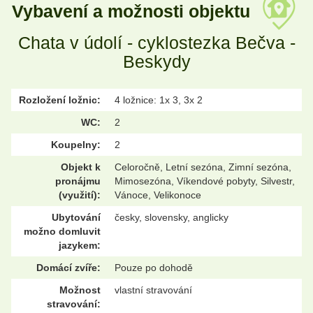
Vybavení a možnosti objektu
Chata v údolí - cyklostezka Bečva -
Beskydy
Rozložení ložnic:
4 ložnice: 1x 3, 3x 2
WC:
2
Koupelny:
2
Objekt k
Celoročně, Letní sezóna, Zimní sezóna,
pronájmu
Mimosezóna, Víkendové pobyty, Silvestr,
(využití):
Vánoce, Velikonoce
Ubytování
česky, slovensky, anglicky
možno domluvit
jazykem:
Domácí zvíře:
Pouze po dohodě
Možnost
vlastní stravování
stravování: