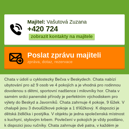
Majitel:
Vašutová Zuzana
+420 724
zobrazit kontakty na majitele
Poslat zprávu majiteli
zpráva, dotaz, rezervace
Chata v údolí u cyklostezky Bečva v Beskydech. Chata nabízí
ubytování pro až 9 osob ve 4 pokojích a je vhodná pro rodinnou
dovolenou s dětmi, sportovní nadšence i milovníky hor. Chata v
samém srdci panenské přírody je perfektním východiskem pro
výlety do Beskyd a Javorníků. Chata zahrnuje 4 pokoje, 9 lůžek. V
chalupě jsou 3 dvoulůžkové pokoje a 1 třílůžkový. K dispozici je
dětská židlička i postýlka. V objektu je jedna společenská místnost
s kuchyní, stylovým krbem. Povlečení v pokojích je vždy postláno,
k dispozici jsou ručníky. Chata zahrnuje dvě patra, v každém je