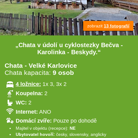
zobrazit
13 fotografií
„Chata v údolí u cyklostezky Bečva -
Karolinka - Beskydy.“
Chata - Velké Karlovice
Chata kapacita:
9 osob
4 ložnice:
1x 3, 3x 2
Koupelna:
2
WC:
2
Internet:
ANO
Domácí zvíře:
Pouze po dohodě
Majitel v objektu (recepce):
NE
Ubytovatel hovoří:
česky, slovensky, anglicky