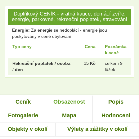
Doplňkový CENÍK - vratná kauce, domácí zvíře,
energie, parkovné, rekreační poplatek, stravování
Energie:
Za energie se nedoplácí - energie jsou
poskytovány v ceně ubytování
Typ ceny
Cena
Poznámka
k ceně
Rekreační poplatek / osoba
15 Kč
celkem 9
/ den
lůžek
Ceník
Obsazenost
Popis
Fotogalerie
Mapa
Hodnocení
Objekty v okolí
Výlety a zážitky v okolí