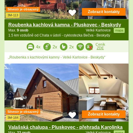
Silvestr je obsazený
Zobrazit kontakty
3M-113
Roubenka kachlová kamna - Pluskovec - Beskydy
Max.
9 osob
Velké Karlovice
mapa
1.5 km vzdušně od Chata v údolí - cyklostezka Bečva - Beskydy
Ceník
4x
2x
2x
ZDE
„Roubenka s kachlovými kamny - Velké Karlovice - Beskydy“
Silvestr je obsazený
Zobrazit kontakty
3M-164
Valašská chalupa - Pluskovec - přehrada Karolinka
Max.
22 osob
Velké Karlovice
mapa