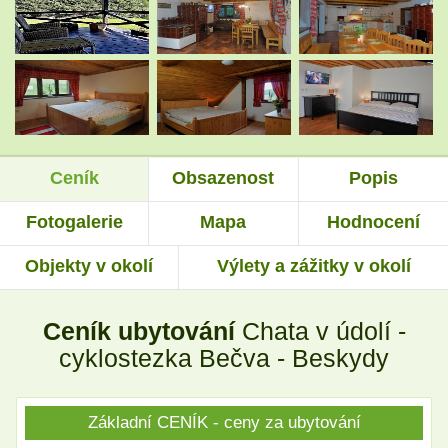
.
.
.
.
Ceník
Obsazenost
Popis
.
.
Fotogalerie
Mapa
Hodnocení
Objekty v okolí
Výlety a zážitky v okolí
Ceník ubytování
Chata v údolí -
cyklostezka Bečva - Beskydy
Základní CENÍK - ceny za ubytování