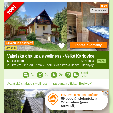
10
5 hodnocení
Silvestr je obsazený
Zobrazit kontakty
3M-068
Valašská chalupa s wellness - Velké Karlovice
Max.
8 osob
Karolinka
mapa
2.6 km vzdušně od Chata v údolí - cyklostezka Bečva - Beskydy
Ceník
3x
2x
2x
ZDE
„Valašská chalupa s wellness - infrasauna a vířivka - Beskydy“
10
Rezervace za poslední den:
1 hodnocení
89 pobytů telefonicky a
27 emailem (přes
formulář).