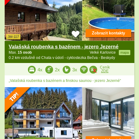
Zobrazit kontakty
3M-117
Valašská roubenka s bazénem - jezero Jezerné
Max.
15 osob
Velké Karlovice
mapa
0.2 km vzdušně od Chata v údolí - cyklostezka Bečva - Beskydy
Ceník
4x
2x
3x
ZDE
„Valašská roubenka s bazénem a finskou saunou - jezero Jezerné“