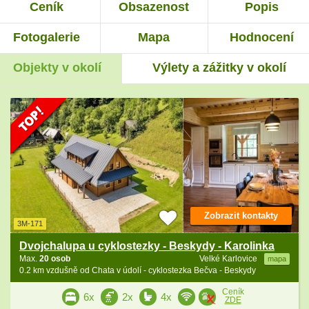
Ceník
Obsazenost
Popis
Fotogalerie
Mapa
Hodnocení
Objekty v okolí
Výlety a zážitky v okolí
Zobrazit kontakty
3M-171
Dvojchalupa u cyklostezky - Beskydy - Karolinka
Max.
20 osob
Velké Karlovice
mapa
0.2 km vzdušně od Chata v údolí - cyklostezka Bečva - Beskydy
Ceník
6x
2x
4x
ZDE