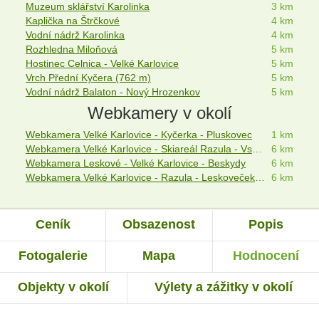
Muzeum sklářství Karolinka
3 km
Kaplička na Štrčkové
4 km
Vodní nádrž Karolinka
4 km
Rozhledna Miloňová
5 km
Hostinec Celnica - Velké Karlovice
5 km
Vrch Přední Kyčera (762 m)
5 km
Vodní nádrž Balaton - Nový Hrozenkov
5 km
Webkamery v okolí
Webkamera Velké Karlovice - Kyčerka - Pluskovec
1 km
Webkamera Velké Karlovice - Skiareál Razula - Vsetínský Bečva
6 km
Webkamera Leskové - Velké Karlovice - Beskydy
6 km
Webkamera Velké Karlovice - Razula - Leskoveček - Beskydy
6 km
Ceník
Obsazenost
Popis
Fotogalerie
Mapa
Hodnocení
Objekty v okolí
Výlety a zážitky v okolí