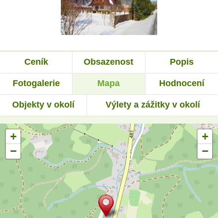
Ceník
Obsazenost
Popis
Fotogalerie
Mapa
Hodnocení
Objekty v okolí
Výlety a zážitky v okolí
+
+
−
−