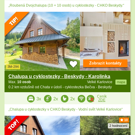
„Roubená Dvojchalupa (10 + 10 osob) u cyklostezky - CHKO Beskydy.“
Zobrazit kontakty
3M-294
Chalupa u cyklostezky - Beskydy - Karolinka
Max.
10 osob
Velké Karlovice
mapa
0.2 km vzdušně od Chata v údolí - cyklostezka Bečva - Beskydy
Ceník
3x
2x
2x
ZDE
„Chalupa u cyklostezky v CHKO Beskydy - Vodní svět Velké Karlovice“
10
2 hodnocení