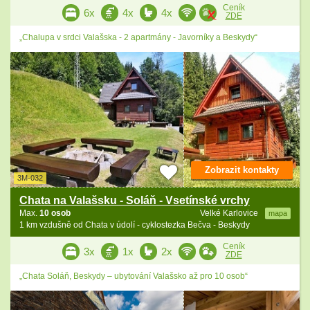
Ceník
6x
4x
4x
ZDE
„Chalupa v srdci Valašska - 2 apartmány - Javorníky a Beskydy“
Zobrazit kontakty
3M-032
Chata na Valašsku - Soláň - Vsetínské vrchy
Max.
10 osob
Velké Karlovice
mapa
1 km vzdušně od Chata v údolí - cyklostezka Bečva - Beskydy
Ceník
3x
1x
2x
ZDE
„Chata Soláň, Beskydy – ubytování Valašsko až pro 10 osob“