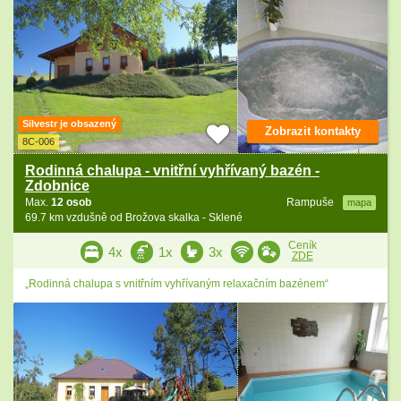
Silvestr je obsazený
Zobrazit kontakty
8C-006
Rodinná chalupa - vnitřní vyhřívaný bazén -
Zdobnice
Max.
12 osob
Rampuše
mapa
69.7 km vzdušně od Brožova skalka - Sklené
Ceník
4x
1x
3x
ZDE
„Rodinná chalupa s vnitřním vyhřívaným relaxačním bazénem“