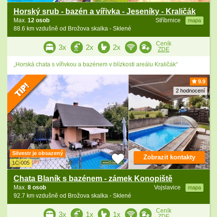
Horský srub - bazén a vířivka - Jeseníky - Kraličák
Max.
12 osob
Stříbrnice
mapa
88.6 km vzdušně od Brožova skalka - Sklené
Ceník
3x
2x
2x
ZDE
„Horská chata s vířivkou a bazénem v blízkosti areálu Kraličák“
9.9
2 hodnocení
Silvestr je obsazený
Zobrazit kontakty
1C-005
Chata Blaník s bazénem - zámek Konopiště
Max.
8 osob
Vojslavice
mapa
92.7 km vzdušně od Brožova skalka - Sklené
Ceník
3x
1x
1x
ZDE