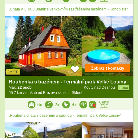
„Chata v CHKO Blaník s venkovním zastřešeným bazénem - Konopiště“
Zobrazit kontakty
2M-011
Roubenka s bazénem - Termální park Velké Losiny
Max.
22 osob
Kouty nad Desnou
mapa
95.7 km vzdušně od Brožova skalka - Sklené
Ceník
6x
2x
4x
ZDE
„Roubená chata s bazénem a saunou - Termální park Velké Losiny“