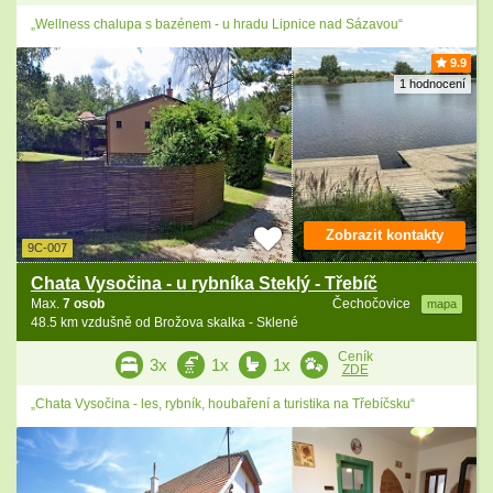
„Wellness chalupa s bazénem - u hradu Lipnice nad Sázavou“
9.9
1 hodnocení
Zobrazit kontakty
9C-007
Chata Vysočina - u rybníka Steklý - Třebíč
Max.
7 osob
Čechočovice
mapa
48.5 km vzdušně od Brožova skalka - Sklené
Ceník
3x
1x
1x
ZDE
„Chata Vysočina - les, rybník, houbaření a turistika na Třebíčsku“