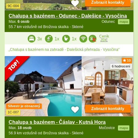
Zobrazit kontakty
9C-004
Chalupa s bazénem - Odunec - Dalešice - Vysočina
Max.
6 osob
Odunec
mapa
55.7 km vzdušně od Brožova skalka - Sklené
Ceník
3x
1x
1x
ZDE
„Chalupa s bazénem na zahradě - Dalešická přehrada - Vysočina“
10
6 hodnocení
Silvestr je obsazený
Zobrazit kontakty
1C-007
Chalupa s bazénem - Čáslav - Kutná Hora
Max.
18 osob
Močovice
mapa
56.9 km vzdušně od Brožova skalka - Sklené