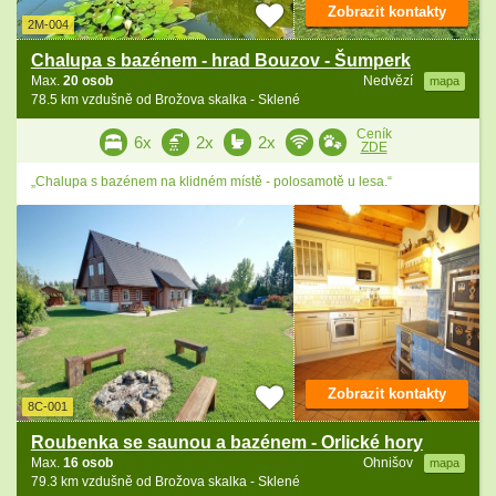
Zobrazit kontakty
2M-004
Chalupa s bazénem - hrad Bouzov - Šumperk
Max.
20 osob
Nedvězí
mapa
78.5 km vzdušně od Brožova skalka - Sklené
Ceník
6x
2x
2x
ZDE
„Chalupa s bazénem na klidném místě - polosamotě u lesa.“
Zobrazit kontakty
8C-001
Roubenka se saunou a bazénem - Orlické hory
Max.
16 osob
Ohnišov
mapa
79.3 km vzdušně od Brožova skalka - Sklené