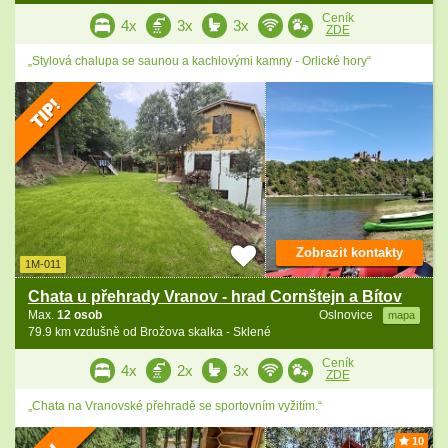
Ceník
4x
3x
3x
ZDE
„Stylová chalupa se saunou a kachlovými kamny - Orlické hory“
Zobrazit kontakty
1M-011
Chata u přehrady Vranov - hrad Cornštejn a Bítov
Max.
12 osob
Oslnovice
mapa
79.9 km vzdušně od Brožova skalka - Sklené
Ceník
4x
2x
3x
ZDE
„Chata na Vranovské přehradě se sportovním vyžitím.“
10