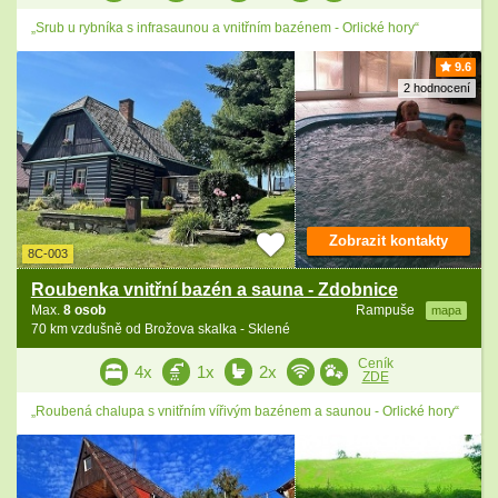
„Srub u rybníka s infrasaunou a vnitřním bazénem - Orlické hory“
9.6
2 hodnocení
Zobrazit kontakty
8C-003
Roubenka vnitřní bazén a sauna - Zdobnice
Max.
8 osob
Rampuše
mapa
70 km vzdušně od Brožova skalka - Sklené
Ceník
4x
1x
2x
ZDE
„Roubená chalupa s vnitřním vířivým bazénem a saunou - Orlické hory“