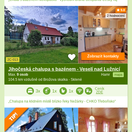
9.8
2 hodnocení
Zobrazit kontakty
2C-013
Jihočeská chalupa s bazénem - Veselí nad Lužnicí
Max.
9 osob
Hamr
mapa
104.5 km vzdušně od Brožova skalka - Sklené
Ceník
3x
1x
1x
ZDE
„Chalupa na klidném místě blízko řeky Nežárky - CHKO Třeboňsko“