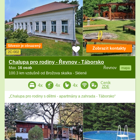
Silvestr je obsazený
Zobrazit kontakty
2C-002
Chalupa pro rodiny - Řevnov - Táborsko
Max.
16 osob
Řevnov
mapa
100.3 km vzdušně od Brožova skalka - Sklené
Ceník
4x
4x
4x
ZDE
„Chalupa pro rodiny s dětmi - apartmány a zahrada - Táborsko“