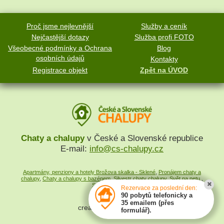
Proč jsme nejlevnější
Služby a ceník
Nejčastější dotazy
Služba profi FOTO
Všeobecné podmínky a Ochrana
Blog
osobních údajů
Kontakty
Registrace objekt
Zpět na ÚVOD
Chaty a chalupy
v České a Slovenské republice
E-mail:
info@cs-chalupy.cz
Apartmány, penziony a hotely Brožova skalka - Sklené
,
Pronájem chaty a
chalupy
,
Chaty a chalupy s bazénem
,
Silvestr chaty chalupy
,
Svět na netu
,
Svět cestovatele
Rezervace za poslední den:
90 pobytů telefonicky a
35 emailem (přes
created by
SYMPACT
formulář).