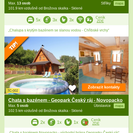
Max.
13 osob
Střílky
mapa
101.9 km vzdušně od Brožova skalka - Sklené
Ceník
5x
3x
3x
ZDE
„Chalupa s krytým bazénem se slanou vodou - Chřibské vrchy“
Zobrazit kontakty
7C-002
Chata s bazénem - Geopark Český ráj - Novopacko
Max.
5 osob
Úbislavice
mapa
102.5 km vzdušně od Brožova skalka - Sklené
Ceník
2x
1x
1x
ZDE
„Chata s bazénem Novopacko - východní brána Geoparku Český ráj“