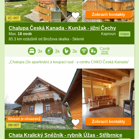
Zobrazit kontakty
2C-007
Chalupa Česká Kanada - Kunžak - jižní Čechy
Max.
18 osob
Kaproun
mapa
85.3 km vzdušně od Brožova skalka - Sklené
Ceník
3x
3x
3x
ZDE
„Chalupa (3x apartmán) a koupací sud - v centru CHKO Česká Kanada“
Silvestr je obsazený
Zobrazit kontakty
2M-007
Chata Kralický Sněžník - rybník Úžas - Stříbrnice