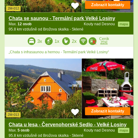
Zobrazit kontakty
2M-012
Chata se saunou - Termální park Velké Losiny
Max.
12 osob
Kouty nad Desnou
mapa
95.8 km vzdušně od Brožova skalka - Sklené
Ceník
3x
1x
2x
ZDE
„Chata s infrasaunou a hernou - Termální park Velké Losiny“
Zobrazit kontakty
2M-013
Chata u lesa - Červenohorské Sedlo - Velké Losiny
Max.
5 osob
Kouty nad Desnou
mapa
95.8 km vzdušně od Brožova skalka - Sklené