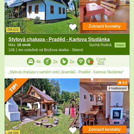
Zobrazit kontakty
2M-022
Stylová chalupa - Praděd - Karlova Studánka
Max.
16 osob
Suchá Rudná
mapa
108.1 km vzdušně od Brožova skalka - Sklené
Ceník
4x
2x
2x
ZDE
„Stylová chalupa v samém srdci Jeseníků - Praděd - Karlova Studánka“
9.9
4 hodnocení
Zobrazit kontakty
1M-006