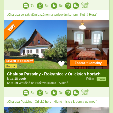
Ceník
7x
6x
6x
ZDE
„Chalupa se zakrytým bazénem a tenisovým kurtem - Kutná Hora“
Silvestr je obsazený
Zobrazit kontakty
8C-017
Chalupa Pastviny - Rokytnice v Orlických horách
Max.
18 osob
Pěčín
mapa
65.6 km vzdušně od Brožova skalka - Sklené
Ceník
5x
3x
3x
ZDE
„Chalupa Pastviny - Orlické hory - klidné místo s krbem a udírnou“