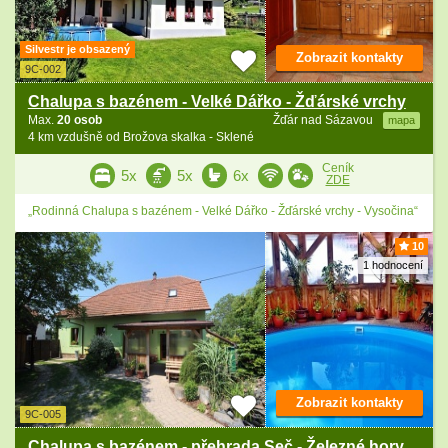
Silvestr je obsazený
Zobrazit kontakty
9C-002
Chalupa s bazénem - Velké Dářko - Žďárské vrchy
Max.
20 osob
Žďár nad Sázavou
mapa
4 km vzdušně od Brožova skalka - Sklené
Ceník
5x
5x
6x
ZDE
„Rodinná Chalupa s bazénem - Velké Dářko - Žďárské vrchy - Vysočina“
10
1 hodnocení
Zobrazit kontakty
9C-005
Chalupa s bazénem - přehrada Seč - Železné hory