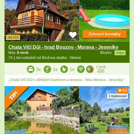
Zobrazit kontakty
2M-015
Chata Vlčí Důl - hrad Bouzov - Morava - Jeseníky
Max.
8 osob
Bludov
mapa
74.1 km vzdušně od Brožova skalka - Sklené
Ceník
3x
1x
1x
ZDE
„Chata Vlčí Důl s dětským bazénem a terasou - řeka Morava - Jeseníky.“
9.6
1 hodnocení