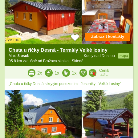
Zobrazit kontakty
2M-016
Chata u říčky Desná - Termály Velké losiny
Max.
8 osob
Kouty nad Desnou
mapa
95.8 km vzdušně od Brožova skalka - Sklené
Ceník
2x
1x
1x
ZDE
„Chata u říčky Desná s krytým posezením - Jeseníky - Velké Losiny“