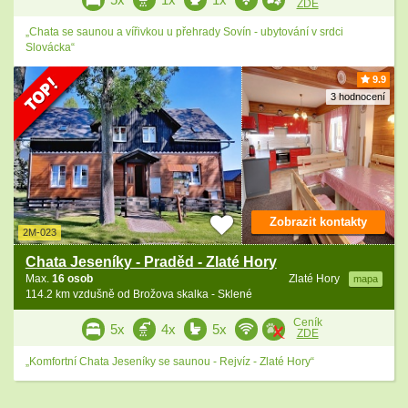
ZDE
„Chata se saunou a vířivkou u přehrady Sovín - ubytování v srdci
Slovácka“
9.9
3 hodnocení
Zobrazit kontakty
2M-023
Chata Jeseníky - Praděd - Zlaté Hory
Max.
16 osob
Zlaté Hory
mapa
114.2 km vzdušně od Brožova skalka - Sklené
Ceník
5x
4x
5x
ZDE
„Komfortní Chata Jeseníky se saunou - Rejvíz - Zlaté Hory“