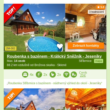
9.8
3 hodnocení
Zobrazit kontakty
2M-002
Roubenka s bazénem - Králický Sněžník - Jeseníky
Max.
14 osob
Stříbrnice
mapa
88.2 km vzdušně od Brožova skalka - Sklené
Ceník
4x
2x
2x
ZDE
„Roubenka Stříbrnice s bazénem - nádherný výhled do okolí - Jeseníky“