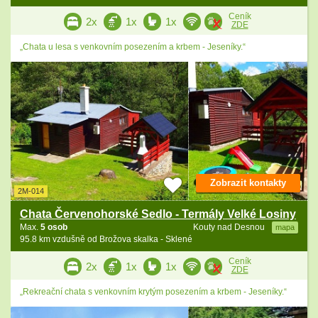
Ceník
2x
1x
1x
ZDE
„Chata u lesa s venkovním posezením a krbem - Jeseníky.“
Zobrazit kontakty
2M-014
Chata Červenohorské Sedlo - Termály Velké Losiny
Max.
5 osob
Kouty nad Desnou
mapa
95.8 km vzdušně od Brožova skalka - Sklené
Ceník
2x
1x
1x
ZDE
„Rekreační chata s venkovním krytým posezením a krbem - Jeseníky.“