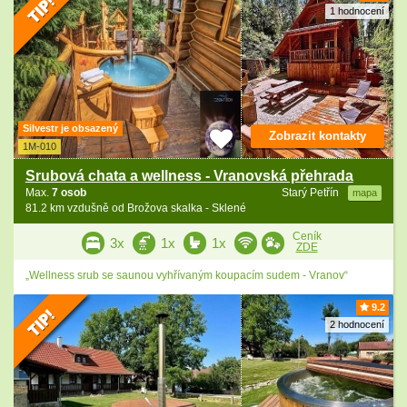
1 hodnocení
Silvestr je obsazený
Zobrazit kontakty
1M-010
Srubová chata a wellness - Vranovská přehrada
Max.
7 osob
Starý Petřín
mapa
81.2 km vzdušně od Brožova skalka - Sklené
Ceník
3x
1x
1x
ZDE
„Wellness srub se saunou vyhřívaným koupacím sudem - Vranov“
9.2
2 hodnocení