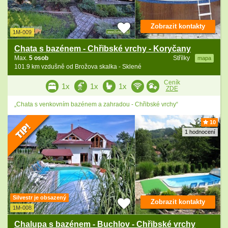
Zobrazit kontakty
1M-009
Chata s bazénem - Chřibské vrchy - Koryčany
Max.
5 osob
Střílky
mapa
101.9 km vzdušně od Brožova skalka - Sklené
Ceník
1x
1x
1x
ZDE
„Chata s venkovním bazénem a zahradou - Chřibské vrchy“
10
1 hodnocení
Silvestr je obsazený
Zobrazit kontakty
1M-008
Chalupa s bazénem - Buchlov - Chřibské vrchy