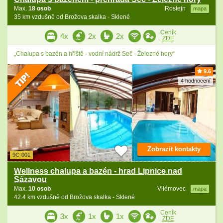
Max.
18 osob
Rostejn
mapa
35 km vzdušně od Brožova skalka - Sklené
Ceník
4x
2x
2x
ZDE
„Chalupa s bazén a hřiště - vodní nádrž Seč - Železné hory“
9.6
4 hodnocení
Zobrazit kontakty
9C-001
Wellness chalupa a bazén - hrad Lipnice nad
Sázavou
Max.
10 osob
Vilémovec
mapa
42.4 km vzdušně od Brožova skalka - Sklené
Ceník
3x
1x
1x
ZDE