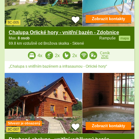
Zobrazit kontakty
8C-005
Chalupa Orlické hory - vnitřní bazén - Zdobnice
Max.
8 osob
Rampuše
mapa
69.8 km vzdušně od Brožova skalka - Sklené
Ceník
4x
2x
2x
ZDE
„Chalupa s vnitřním bazénem a infrasaunou - Orlické hory“
Silvestr je obsazený
Zobrazit kontakty
8C-007