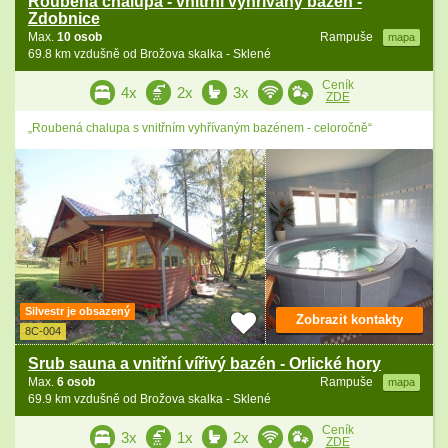
Roubená chalupa - vnitřní vyhřívaný bazén -
Zdobnice
Max.
10 osob
Rampuše
mapa
69.8 km vzdušně od Brožova skalka - Sklené
Ceník
4x
2x
3x
ZDE
„Roubená chalupa s vnitřním vyhřívaným bazénem - celoročně“
Silvestr je obsazený
Zobrazit kontakty
8C-004
Srub sauna a vnitřní vířivý bazén - Orlické hory
Max.
6 osob
Rampuše
mapa
69.9 km vzdušně od Brožova skalka - Sklené
Ceník
3x
1x
2x
ZDE