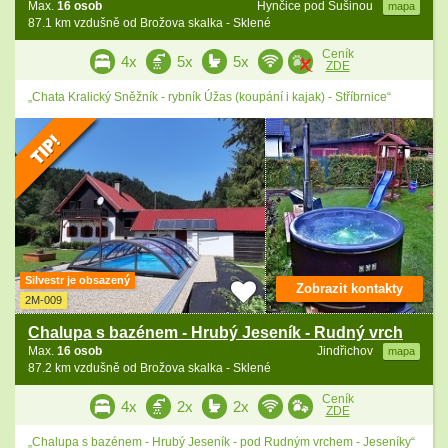
Max.
16 osob
Hynčice pod Sušinou
mapa
87.1 km vzdušně od Brožova skalka - Sklené
Ceník
4x
5x
5x
ZDE
„Chata Kralický Sněžník - rybník Úžas (koupání i kajak) - Stříbrnice“
Silvestr je obsazený
Zobrazit kontakty
2M-009
Chalupa s bazénem - Hrubý Jeseník - Rudný vrch
Max.
16 osob
Jindřichov
mapa
87.2 km vzdušně od Brožova skalka - Sklené
Ceník
4x
2x
2x
ZDE
„Chalupa s bazénem - Hrubý Jeseník - pod Rudným vrchem - Jeseníky“