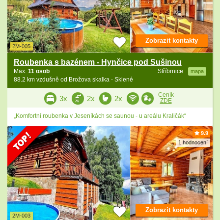
Zobrazit kontakty
2M-005
Roubenka s bazénem - Hynčice pod Sušinou
Max.
11 osob
Stříbrnice
mapa
88.2 km vzdušně od Brožova skalka - Sklené
Ceník
3x
2x
2x
ZDE
„Komfortní roubenka v Jeseníkách se saunou - u areálu Kraličák“
9.9
1 hodnocení
Zobrazit kontakty
2M-003