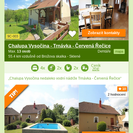
Zobrazit kontakty
9C-003
Chalupa Vysočina - Trnávka - Červená Řečice
Max.
13 osob
Dehtáře
mapa
55.4 km vzdušně od Brožova skalka - Sklené
Ceník
4x
2x
2x
ZDE
„Chalupa Vysočina nedaleko vodní nádrže Trnávka - Červená Řečice“
10
2 hodnocení