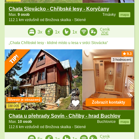
Chata Slovácko - Chřibské lesy - Koryčany
Max.
9 osob
Trnávky
mapa
112.1 km vzdušně od Brožova skalka - Sklené
Ceník
3x
1x
1x
ZDE
„Chata Chřibské lesy - klidné místo u lesa v srdci Slovácka“
9.3
3 hodnocení
Silvestr je obsazený
Zobrazit kontakty
1M-005
Chata u přehrady Sovín - Chřiby - hrad Buchlov
Max.
10 osob
Buchlovice
mapa
112.6 km vzdušně od Brožova skalka - Sklené
Ceník
5x
1x
1x