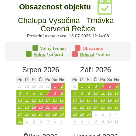
Obsazenost objektu
Chalupa Vysočina - Trnávka -
Červená Řečice
Poslední aktualizace: 13.07.2026 12:14:08
Volný termín
Obsazeno
Volno
/ příjezd
Odjezd
/ volno
Srpen 2026
Září 2026
Po
Út
St
Čt
Pá
So
Ne
Po
Út
St
Čt
Pá
So
Ne
27
28
29
30
31
1
2
31
1
2
3
4
5
6
3
4
5
6
7
8
9
7
8
9
10
11
12
13
10
11
12
13
14
15
16
14
15
16
17
18
19
20
17
18
19
20
21
22
23
21
22
23
24
25
26
27
24
25
26
27
28
29
30
28
29
30
1
2
3
4
31
1
2
3
4
5
6
5
6
7
8
9
10
11