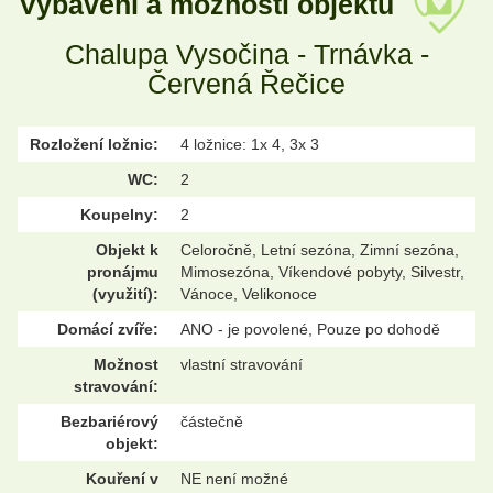
Vybavení a možnosti objektu
Chalupa Vysočina - Trnávka -
Červená Řečice
Rozložení ložnic:
4 ložnice: 1x 4, 3x 3
WC:
2
Koupelny:
2
Objekt k
Celoročně, Letní sezóna, Zimní sezóna,
pronájmu
Mimosezóna, Víkendové pobyty, Silvestr,
(využití):
Vánoce, Velikonoce
Domácí zvíře:
ANO - je povolené, Pouze po dohodě
Možnost
vlastní stravování
stravování:
Bezbariérový
částečně
objekt:
Kouření v
NE není možné