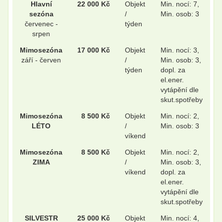
Hlavní
22 000 Kč
Objekt
Min. nocí: 7,
sezóna
/
Min. osob: 3
červenec -
týden
srpen
.
.
Mimosezóna
17 000 Kč
Objekt
Min. nocí: 3,
září - červen
/
Min. osob: 3,
týden
dopl. za
el.ener.
.
.
vytápění dle
skut.spotřeby
Mimosezóna
8 500 Kč
Objekt
Min. nocí: 2,
LÉTO
/
Min. osob: 3
víkend
Mimosezóna
8 500 Kč
Objekt
Min. nocí: 2,
ZIMA
/
Min. osob: 3,
víkend
dopl. za
el.ener.
vytápění dle
skut.spotřeby
SILVESTR
25 000 Kč
Objekt
Min. nocí: 4,