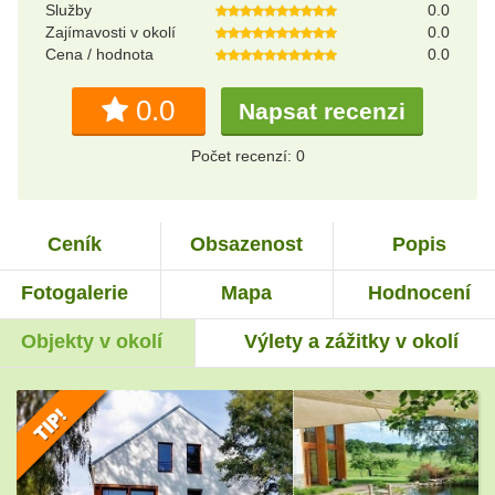
Služby
0.0
Zajímavosti v okolí
0.0
Cena / hodnota
0.0
0.0
Napsat recenzi
Počet recenzí: 0
Ceník
Obsazenost
Popis
Fotogalerie
Mapa
Hodnocení
Objekty v okolí
Výlety a zážitky v okolí