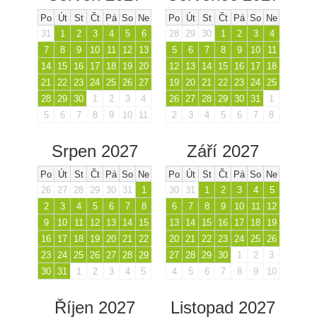
Po
Út
St
Čt
Pá
So
Ne
Po
Út
St
Čt
Pá
So
Ne
31
1
2
3
4
5
6
28
29
30
1
2
3
4
7
8
9
10
11
12
13
5
6
7
8
9
10
11
14
15
16
17
18
19
20
12
13
14
15
16
17
18
21
22
23
24
25
26
27
19
20
21
22
23
24
25
28
29
30
1
2
3
4
26
27
28
29
30
31
1
5
6
7
8
9
10
11
2
3
4
5
6
7
8
Srpen 2027
Září 2027
Po
Út
St
Čt
Pá
So
Ne
Po
Út
St
Čt
Pá
So
Ne
26
27
28
29
30
31
1
30
31
1
2
3
4
5
2
3
4
5
6
7
8
6
7
8
9
10
11
12
9
10
11
12
13
14
15
13
14
15
16
17
18
19
16
17
18
19
20
21
22
20
21
22
23
24
25
26
23
24
25
26
27
28
29
27
28
29
30
1
2
3
30
31
1
2
3
4
5
4
5
6
7
8
9
10
Říjen 2027
Listopad 2027