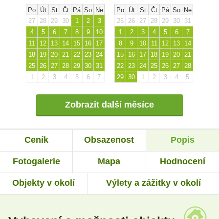
Po
Út
St
Čt
Pá
So
Ne
Po
Út
St
Čt
Pá
So
Ne
27
28
29
30
1
2
3
25
26
27
28
29
30
31
4
5
6
7
8
9
10
1
2
3
4
5
6
7
11
12
13
14
15
16
17
8
9
10
11
12
13
14
18
19
20
21
22
23
24
15
16
17
18
19
20
21
25
26
27
28
29
30
31
22
23
24
25
26
27
28
1
2
3
4
5
6
7
29
30
1
2
3
4
5
Zobrazit další měsíce
Ceník
Obsazenost
Popis
Fotogalerie
Mapa
Hodnocení
Objekty v okolí
Výlety a zážitky v okolí