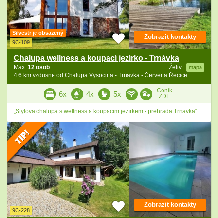
Silvestr je obsazený
Zobrazit kontakty
9C-109
Chalupa wellness a koupací jezírko - Trnávka
Max.
12 osob
Želiv
mapa
4.6 km vzdušně od Chalupa Vysočina - Trnávka - Červená Řečice
Ceník
6x
4x
5x
ZDE
„Stylová chalupa s wellness a koupacím jezírkem - přehrada Trnávka“
Zobrazit kontakty
9C-228