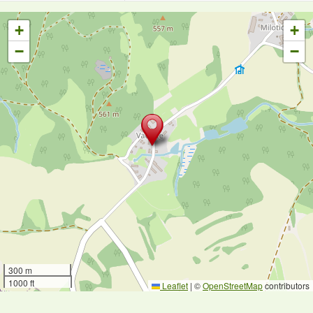
+
+
−
−
300 m
1000 ft
Leaflet
|
©
OpenStreetMap
contributors