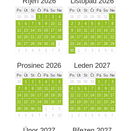
Říjen 2026
Listopad 2026
Po
Út
St
Čt
Pá
So
Ne
Po
Út
St
Čt
Pá
So
Ne
28
29
30
1
2
3
4
26
27
28
29
30
31
1
5
6
7
8
9
10
11
2
3
4
5
6
7
8
12
13
14
15
16
17
18
9
10
11
12
13
14
15
19
20
21
22
23
24
25
16
17
18
19
20
21
22
26
27
28
29
30
31
1
23
24
25
26
27
28
29
2
3
4
5
6
7
8
30
1
2
3
4
5
6
Prosinec 2026
Leden 2027
Po
Út
St
Čt
Pá
So
Ne
Po
Út
St
Čt
Pá
So
Ne
30
1
2
3
4
5
6
28
29
30
31
1
2
3
7
8
9
10
11
12
13
4
5
6
7
8
9
10
14
15
16
17
18
19
20
11
12
13
14
15
16
17
21
22
23
24
25
26
27
18
19
20
21
22
23
24
28
29
30
31
1
2
3
25
26
27
28
29
30
31
4
5
6
7
8
9
10
1
2
3
4
5
6
7
Únor 2027
Březen 2027