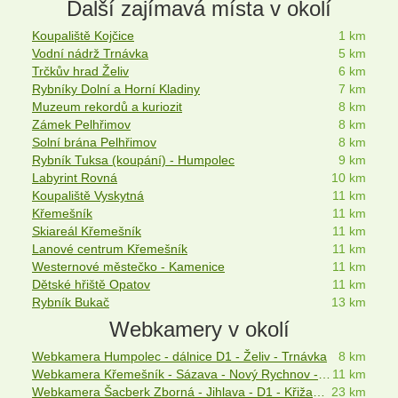
Další zajímavá místa v okolí
Koupaliště Kojčice
1 km
Vodní nádrž Trnávka
5 km
Trčkův hrad Želiv
6 km
Rybníky Dolní a Horní Kladiny
7 km
Muzeum rekordů a kuriozit
8 km
Zámek Pelhřimov
8 km
Solní brána Pelhřimov
8 km
Rybník Tuksa (koupání) - Humpolec
9 km
Labyrint Rovná
10 km
Koupaliště Vyskytná
11 km
Křemešník
11 km
Skiareál Křemešník
11 km
Lanové centrum Křemešník
11 km
Westernové městečko - Kamenice
11 km
Dětské hřiště Opatov
11 km
Rybník Bukač
13 km
Webkamery v okolí
Webkamera Humpolec - dálnice D1 - Želiv - Trnávka
8 km
Webkamera Křemešník - Sázava - Nový Rychnov - Pelhřimov
11 km
Webkamera Šacberk Zborná - Jihlava - D1 - Křižanovská vrchovina
23 km