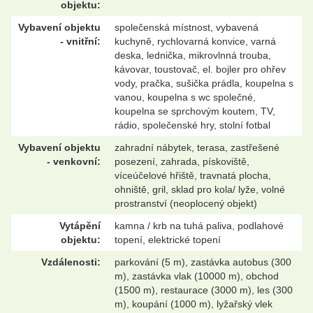
objektu:
Vybavení objektu
společenská místnost, vybavená
- vnitřní:
kuchyně, rychlovarná konvice, varná
deska, lednička, mikrovlnná trouba,
kávovar, toustovač, el. bojler pro ohřev
vody, pračka, sušička prádla, koupelna s
vanou, koupelna s wc společné,
koupelna se sprchovým koutem, TV,
rádio, společenské hry, stolní fotbal
Vybavení objektu
zahradní nábytek, terasa, zastřešené
- venkovní:
posezení, zahrada, pískoviště,
víceúčelové hřiště, travnatá plocha,
ohniště, gril, sklad pro kola/ lyže, volné
prostranství (neoplocený objekt)
Vytápění
kamna / krb na tuhá paliva, podlahové
objektu:
topení, elektrické topení
Vzdálenosti:
parkování (5 m), zastávka autobus (300
m), zastávka vlak (10000 m), obchod
(1500 m), restaurace (3000 m), les (300
m), koupání (1000 m), lyžařský vlek