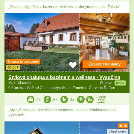
„Chalupa Vysočina s bazénem, wellness a vinným sklepem - Želivka“
Silvestr je obsazený
Zobrazit kontakty
9C-147
Stylová chalupa s bazénem a wellness - Vysočina
Max.
13 osob
Opatov
mapa
9.9 km vzdušně od Chalupa Vysočina - Trnávka - Červená Řečice
Ceník
4x
3x
3x
ZDE
„Stylová chalupa s bazénem a wellness - samota Pelhřimovsko na
Vysočině“
10
3 hodnocení