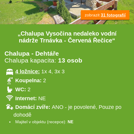
zobrazit
31 fotografií
„Chalupa Vysočina nedaleko vodní
nádrže Trnávka - Červená Řečice“
Chalupa - Dehtáře
Chalupa kapacita:
13 osob
4 ložnice:
1x 4, 3x 3
Koupelna:
2
WC:
2
Internet:
NE
Domácí zvíře:
ANO - je povolené, Pouze po
dohodě
Majitel v objektu (recepce):
NE