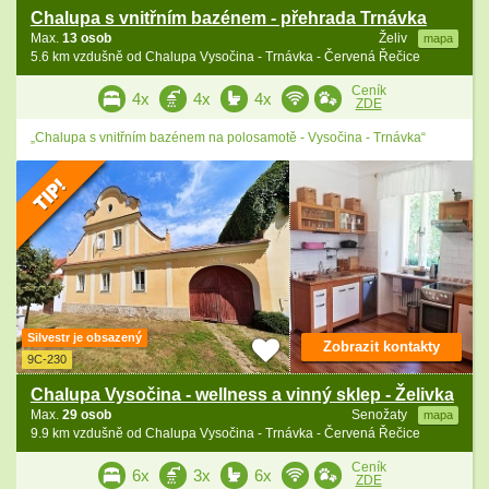
Chalupa s vnitřním bazénem - přehrada Trnávka
Max.
13 osob
Želiv
mapa
5.6 km vzdušně od Chalupa Vysočina - Trnávka - Červená Řečice
Ceník
4x
4x
4x
ZDE
„Chalupa s vnitřním bazénem na polosamotě - Vysočina - Trnávka“
Silvestr je obsazený
Zobrazit kontakty
9C-230
Chalupa Vysočina - wellness a vinný sklep - Želivka
Max.
29 osob
Senožaty
mapa
9.9 km vzdušně od Chalupa Vysočina - Trnávka - Červená Řečice
Ceník
6x
3x
6x
ZDE