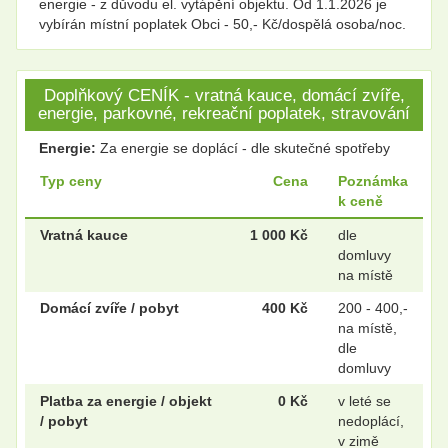
energie - z důvodu el. vytápění objektu. Od 1.1.2026 je
vybírán místní poplatek Obci - 50,- Kč/dospělá osoba/noc.
Doplňkový CENÍK - vratná kauce, domácí zvíře,
energie, parkovné, rekreační poplatek, stravování
Energie:
Za energie se doplácí - dle skutečné spotřeby
Typ ceny
Cena
Poznámka
k ceně
Vratná kauce
1 000 Kč
dle
domluvy
na místě
Domácí zvíře / pobyt
400 Kč
200 - 400,-
na místě,
dle
domluvy
Platba za energie / objekt
0 Kč
v leté se
/ pobyt
nedoplácí,
v zimě