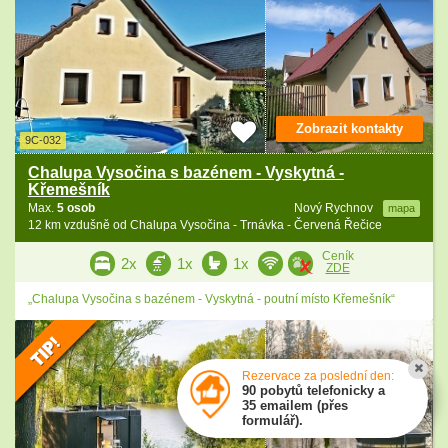
Zobrazit kontakty
9C-032
Chalupa Vysočina s bazénem - Vyskytná -
Křemešník
Max.
5 osob
Nový Rychnov
mapa
12 km vzdušně od Chalupa Vysočina - Trnávka - Červená Řečice
Ceník
2x
1x
1x
ZDE
„Chalupa Vysočina s bazénem - Vyskytná - poutní místo Křemešník“
Rezervace za poslední den:
90 pobytů telefonicky a
35 emailem (přes
formulář).