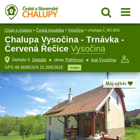
Chaty a chalupy
>
Česká republika
>
Vysočina
>
chalupa č. 9C-003
Chalupa Vysočina - Trnávka -
Červená Řečice
Vysočina
Dehtáře 5,
Dehtáře
okres
Pelhřimov
kraj Vysočina
GPS 49.4936531N 15.2691361E
mapa
Můj výběr