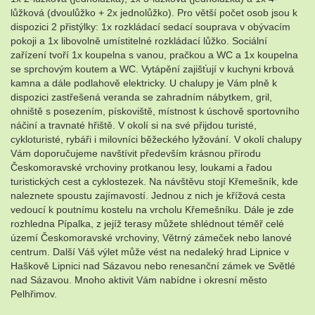
lůžková (dvoulůžko + 2x jednolůžko). Pro větší počet osob jsou k
dispozici 2 přistýlky: 1x rozkládací sedací souprava v obývacím
pokoji a 1x libovolně umístitelné rozkládací lůžko. Sociální
zařízení tvoří 1x koupelna s vanou, pračkou a WC a 1x koupelna
se sprchovým koutem a WC. Vytápění zajišťují v kuchyni krbová
kamna a dále podlahově elektricky. U chalupy je Vám plně k
dispozici zastřešená veranda se zahradním nábytkem, gril,
ohniště s posezením, pískoviště, místnost k úschově sportovního
náčiní a travnaté hřiště. V okolí si na své přijdou turisté,
cykloturisté, rybáři i milovníci běžeckého lyžování. V okolí chalupy
Vám doporučujeme navštívit především krásnou přírodu
Českomoravské vrchoviny protkanou lesy, loukami a řadou
turistických cest a cyklostezek. Na návštěvu stojí Křemešník, kde
naleznete spoustu zajímavostí. Jednou z nich je křížová cesta
vedoucí k poutnímu kostelu na vrcholu Křemešníku. Dále je zde
rozhledna Pípalka, z jejíž terasy můžete shlédnout téměř celé
území Českomoravské vrchoviny, Větrný zámeček nebo lanové
centrum. Další Váš výlet může vést na nedaleký hrad Lipnice v
Haškově Lipnici nad Sázavou nebo renesanční zámek ve Světlé
nad Sázavou. Mnoho aktivit Vám nabídne i okresní město
Pelhřimov.