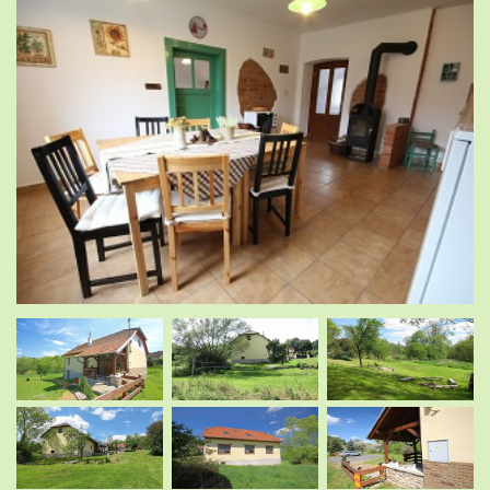
.
.
.
.