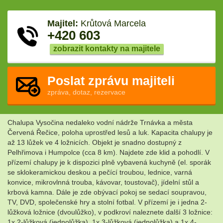
Majitel:
Krůtová Marcela
+420 603
zobrazit kontakty na majitele
Poslat zprávu majiteli
zpráva, dotaz, rezervace
Chalupa Vysočina nedaleko vodní nádrže Trnávka a města
Červená Řečice, poloha uprostřed lesů a luk. Kapacita chalupy je
až 13 lůžek ve 4 ložnicích. Objekt je snadno dostupný z
Pelhřimova i Humpolce (cca 8 km). Najdete zde klid a pohodlí. V
přízemí chalupy je k dispozici plně vybavená kuchyně (el. sporák
se sklokeramickou deskou a pečící troubou, lednice, varná
konvice, mikrovlnná trouba, kávovar, toustovač), jídelní stůl a
krbová kamna. Dále je zde obývací pokoj se sedací soupravou,
TV, DVD, společenské hry a stolní fotbal. V přízemí je i jedna 2-
lůžková ložnice (dvoulůžko), v podkroví naleznete další 3 ložnice:
1x 2-lůžková (jednolůžka), 1x 3-lůžková (jednolůžka) a 1x 4-