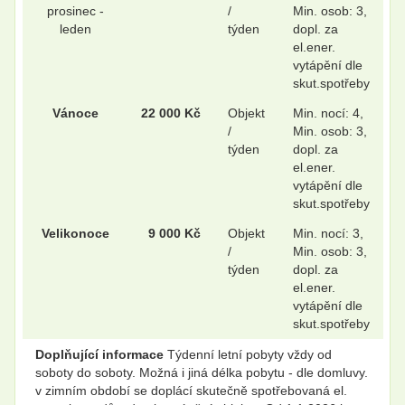
prosinec -
/
Min. osob: 3,
leden
týden
dopl. za
el.ener.
vytápění dle
skut.spotřeby
Vánoce
22 000 Kč
Objekt
Min. nocí: 4,
/
Min. osob: 3,
týden
dopl. za
el.ener.
vytápění dle
skut.spotřeby
Velikonoce
9 000 Kč
Objekt
Min. nocí: 3,
/
Min. osob: 3,
týden
dopl. za
el.ener.
vytápění dle
skut.spotřeby
Doplňující informace
Týdenní letní pobyty vždy od
soboty do soboty. Možná i jiná délka pobytu - dle domluvy.
v zimním období se doplácí skutečně spotřebovaná el.