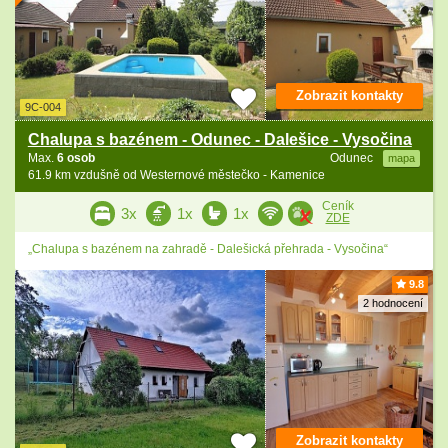
Zobrazit kontakty
9C-004
Chalupa s bazénem - Odunec - Dalešice - Vysočina
Max.
6 osob
Odunec
mapa
61.9 km vzdušně od Westernové městečko - Kamenice
Ceník
3x
1x
1x
ZDE
„Chalupa s bazénem na zahradě - Dalešická přehrada - Vysočina“
9.8
2 hodnocení
Zobrazit kontakty