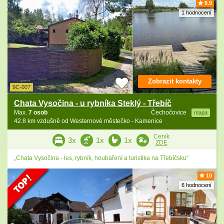
9.9
1 hodnocení
Zobrazit kontakty
9C-007
Chata Vysočina - u rybníka Steklý - Třebíč
Max.
7 osob
Čechočovice
mapa
42.8 km vzdušně od Westernové městečko - Kamenice
Ceník
3x
1x
1x
ZDE
„Chata Vysočina - les, rybník, houbaření a turistika na Třebíčsku“
10
6 hodnocení