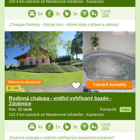
100.4 km vzdušně od Westernové městečko - Kamenice
Ceník
5x
3x
3x
ZDE
„Chalupa Pastviny - Orlické hory - klidné místo s krbem a udírnou“
Silvestr je obsazený
Zobrazit kontakty
8C-006
Rodinná chalupa - vnitřní vyhřívaný bazén -
Zdobnice
Max.
12 osob
Rampuše
mapa
102.4 km vzdušně od Westernové městečko - Kamenice
Ceník
4x
1x
3x
ZDE
„Rodinná chalupa s vnitřním vyhřívaným relaxačním bazénem“