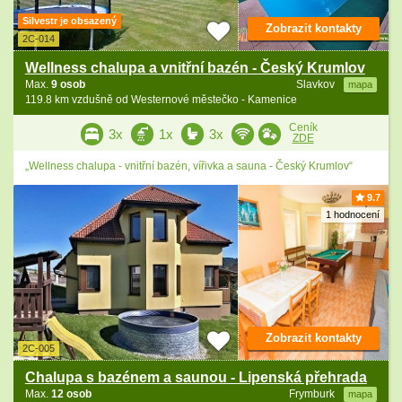
Silvestr je obsazený
Zobrazit kontakty
2C-014
Wellness chalupa a vnitřní bazén - Český Krumlov
Max.
9 osob
Slavkov
mapa
119.8 km vzdušně od Westernové městečko - Kamenice
Ceník
3x
1x
3x
ZDE
„Wellness chalupa - vnitřní bazén, vířivka a sauna - Český Krumlov“
9.7
1 hodnocení
Zobrazit kontakty
2C-005
Chalupa s bazénem a saunou - Lipenská přehrada
Max.
12 osob
Frymburk
mapa