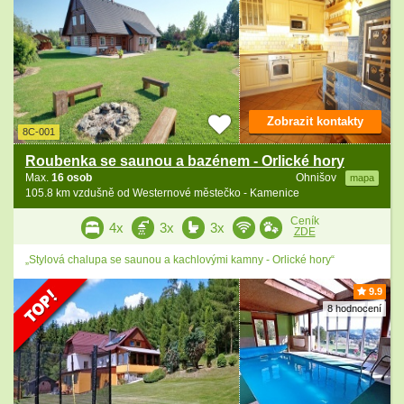
Zobrazit kontakty
8C-001
Roubenka se saunou a bazénem - Orlické hory
Max.
16 osob
Ohnišov
mapa
105.8 km vzdušně od Westernové městečko - Kamenice
Ceník
4x
3x
3x
ZDE
„Stylová chalupa se saunou a kachlovými kamny - Orlické hory“
9.9
8 hodnocení