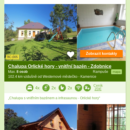
Zobrazit kontakty
8C-005
Chalupa Orlické hory - vnitřní bazén - Zdobnice
Max.
8 osob
Rampuše
mapa
102.4 km vzdušně od Westernové městečko - Kamenice
Ceník
4x
2x
2x
ZDE
„Chalupa s vnitřním bazénem a infrasaunou - Orlické hory“