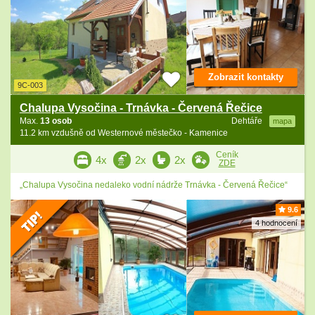
Zobrazit kontakty
9C-003
Chalupa Vysočina - Trnávka - Červená Řečice
Max.
13 osob
Dehtáře
mapa
11.2 km vzdušně od Westernové městečko - Kamenice
Ceník
4x
2x
2x
ZDE
„Chalupa Vysočina nedaleko vodní nádrže Trnávka - Červená Řečice“
9.6
4 hodnocení