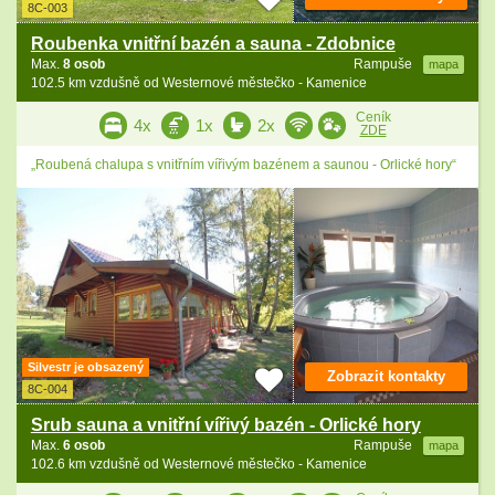
8C-003
Roubenka vnitřní bazén a sauna - Zdobnice
Max.
8 osob
Rampuše
mapa
102.5 km vzdušně od Westernové městečko - Kamenice
Ceník
4x
1x
2x
ZDE
„Roubená chalupa s vnitřním vířivým bazénem a saunou - Orlické hory“
Silvestr je obsazený
Zobrazit kontakty
8C-004
Srub sauna a vnitřní vířivý bazén - Orlické hory
Max.
6 osob
Rampuše
mapa
102.6 km vzdušně od Westernové městečko - Kamenice