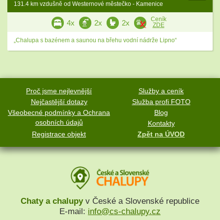
131.4 km vzdušně od Westernové městečko - Kamenice
Ceník
4x
2x
2x
ZDE
„Chalupa s bazénem a saunou na břehu vodní nádrže Lipno“
Proč jsme nejlevnější
Služby a ceník
Nejčastější dotazy
Služba profi FOTO
Všeobecné podmínky a Ochrana
Blog
osobních údajů
Kontakty
Registrace objekt
Zpět na ÚVOD
Chaty a chalupy
v České a Slovenské republice
E-mail:
info@cs-chalupy.cz