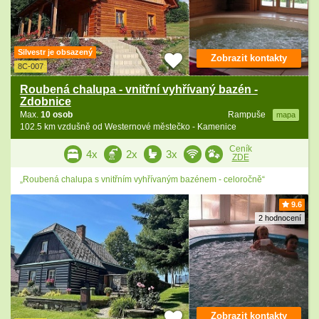
Silvestr je obsazený
Zobrazit kontakty
8C-007
Roubená chalupa - vnitřní vyhřívaný bazén -
Zdobnice
Max.
10 osob
Rampuše
mapa
102.5 km vzdušně od Westernové městečko - Kamenice
Ceník
4x
2x
3x
ZDE
„Roubená chalupa s vnitřním vyhřívaným bazénem - celoročně“
9.6
2 hodnocení
Zobrazit kontakty