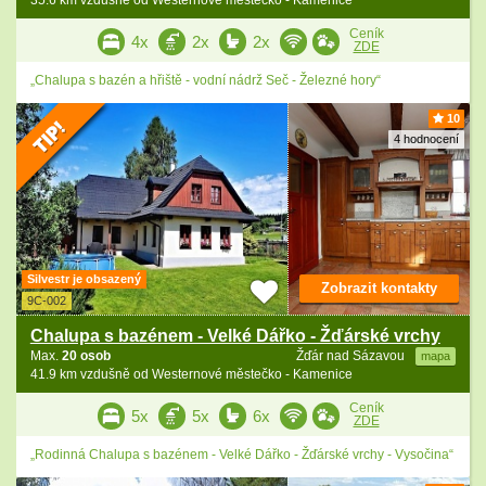
35.6 km vzdušně od Westernové městečko - Kamenice
Ceník
4x
2x
2x
ZDE
„Chalupa s bazén a hřiště - vodní nádrž Seč - Železné hory“
10
4 hodnocení
Silvestr je obsazený
Zobrazit kontakty
9C-002
Chalupa s bazénem - Velké Dářko - Žďárské vrchy
Max.
20 osob
Žďár nad Sázavou
mapa
41.9 km vzdušně od Westernové městečko - Kamenice
Ceník
5x
5x
6x
ZDE
„Rodinná Chalupa s bazénem - Velké Dářko - Žďárské vrchy - Vysočina“