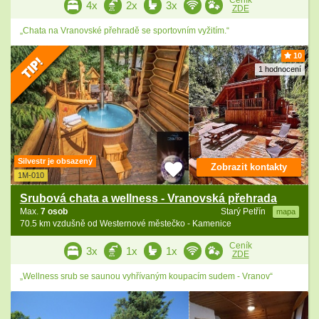
Ceník
4x
2x
3x
ZDE
„Chata na Vranovské přehradě se sportovním vyžitím.“
10
1 hodnocení
Silvestr je obsazený
Zobrazit kontakty
1M-010
Srubová chata a wellness - Vranovská přehrada
Max.
7 osob
Starý Petřín
mapa
70.5 km vzdušně od Westernové městečko - Kamenice
Ceník
3x
1x
1x
ZDE
„Wellness srub se saunou vyhřívaným koupacím sudem - Vranov“