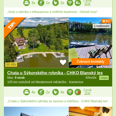
Ceník
3x
1x
2x
ZDE
„Srub u rybníka s infrasaunou a vnitřním bazénem - Orlické hory“
9.7
1 hodnocení
Zobrazit kontakty
2C-015
Chata u Sýkorského rybníka - CHKO Blanský les
Max.
9 osob
Křemže
mapa
105 km vzdušně od Westernové městečko - Kamenice
Ceník
4x
2x
4x
ZDE
„Chata u Sýkorského rybníka se saunou a lodičkou - CHKO Blanský les“