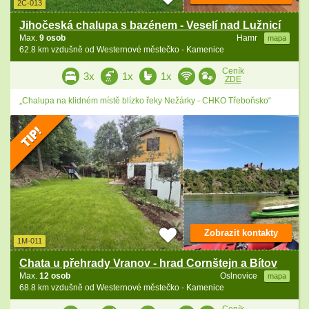
2C-013
Jihočeská chalupa s bazénem - Veselí nad Lužnicí
Max.
9 osob
Hamr
mapa
62.8 km vzdušně od Westernové městečko - Kamenice
Ceník
3x
1x
1x
ZDE
„Chalupa na klidném místě blízko řeky Nežárky - CHKO Třeboňsko“
Zobrazit kontakty
1M-011
Chata u přehrady Vranov - hrad Cornštejn a Bítov
Max.
12 osob
Oslnovice
mapa
68.8 km vzdušně od Westernové městečko - Kamenice