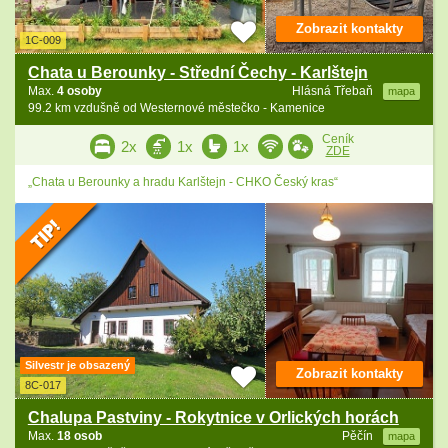
Zobrazit kontakty
1C-009
Chata u Berounky - Střední Čechy - Karlštejn
Max.
4 osoby
Hlásná Třebaň
mapa
99.2 km vzdušně od Westernové městečko - Kamenice
Ceník
2x
1x
1x
ZDE
„Chata u Berounky a hradu Karlštejn - CHKO Český kras“
Silvestr je obsazený
Zobrazit kontakty
8C-017
Chalupa Pastviny - Rokytnice v Orlických horách
Max.
18 osob
Pěčín
mapa