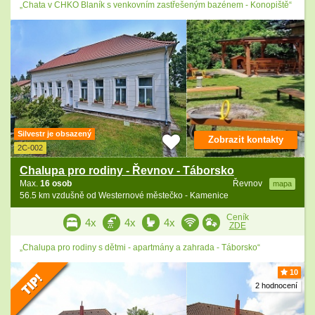
„Chata v CHKO Blaník s venkovním zastřešeným bazénem - Konopiště“
Silvestr je obsazený
Zobrazit kontakty
2C-002
Chalupa pro rodiny - Řevnov - Táborsko
Max.
16 osob
Řevnov
mapa
56.5 km vzdušně od Westernové městečko - Kamenice
Ceník
4x
4x
4x
ZDE
„Chalupa pro rodiny s dětmi - apartmány a zahrada - Táborsko“
10
2 hodnocení