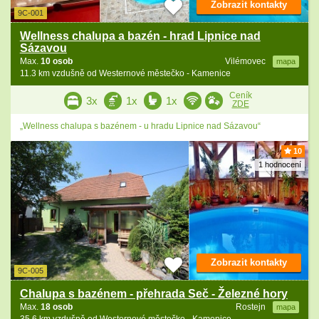
Zobrazit kontakty
9C-001
Wellness chalupa a bazén - hrad Lipnice nad
Sázavou
Max.
10 osob
Vilémovec
mapa
11.3 km vzdušně od Westernové městečko - Kamenice
Ceník
3x
1x
1x
ZDE
„Wellness chalupa s bazénem - u hradu Lipnice nad Sázavou“
10
1 hodnocení
Zobrazit kontakty
9C-005
Chalupa s bazénem - přehrada Seč - Železné hory
Max.
18 osob
Rostejn
mapa