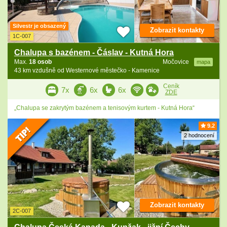
Silvestr je obsazený
Zobrazit kontakty
1C-007
Chalupa s bazénem - Čáslav - Kutná Hora
Max.
18 osob
Močovice
mapa
43 km vzdušně od Westernové městečko - Kamenice
Ceník
7x
6x
6x
ZDE
„Chalupa se zakrytým bazénem a tenisovým kurtem - Kutná Hora“
9.2
2 hodnocení
Zobrazit kontakty
2C-007