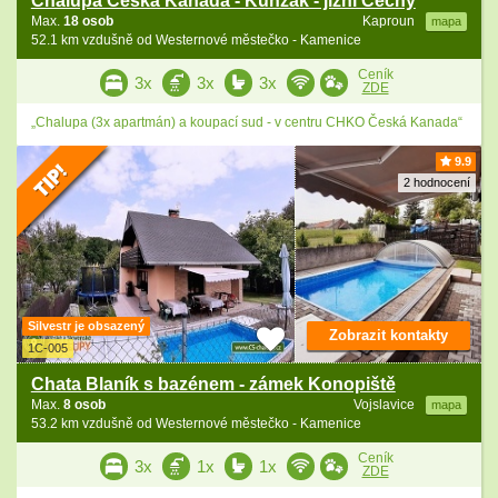
Chalupa Česká Kanada - Kunžak - jižní Čechy
Max.
18 osob
Kaproun
mapa
52.1 km vzdušně od Westernové městečko - Kamenice
Ceník
3x
3x
3x
ZDE
„Chalupa (3x apartmán) a koupací sud - v centru CHKO Česká Kanada“
9.9
2 hodnocení
Silvestr je obsazený
Zobrazit kontakty
1C-005
Chata Blaník s bazénem - zámek Konopiště
Max.
8 osob
Vojslavice
mapa
53.2 km vzdušně od Westernové městečko - Kamenice
Ceník
3x
1x
1x
ZDE