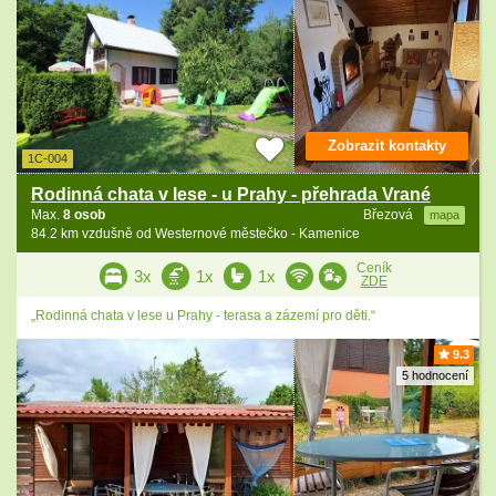
Zobrazit kontakty
1C-004
Rodinná chata v lese - u Prahy - přehrada Vrané
Max.
8 osob
Březová
mapa
84.2 km vzdušně od Westernové městečko - Kamenice
Ceník
3x
1x
1x
ZDE
„Rodinná chata v lese u Prahy - terasa a zázemí pro děti.“
9.3
5 hodnocení