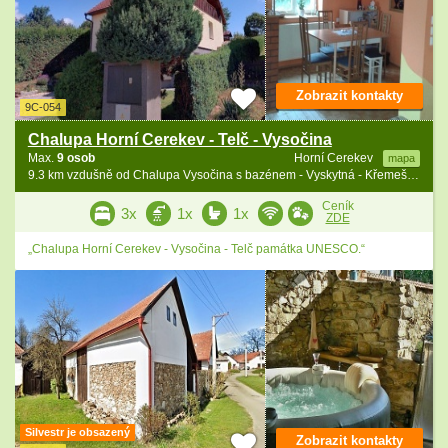
Zobrazit kontakty
9C-054
Chalupa Horní Cerekev - Telč - Vysočina
Max.
9 osob
Horní Cerekev
mapa
9.3 km vzdušně od Chalupa Vysočina s bazénem - Vyskytná - Křemešník
Ceník
3x
1x
1x
ZDE
„Chalupa Horní Cerekev - Vysočina - Telč památka UNESCO.“
Silvestr je obsazený
Zobrazit kontakty