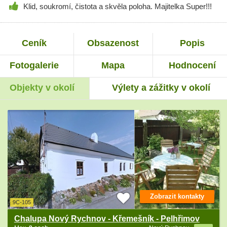
Klid, soukromí, čistota a skvěla poloha. Majitelka Super!!!
Ceník
Obsazenost
Popis
Fotogalerie
Mapa
Hodnocení
Objekty v okolí
Výlety a zážitky v okolí
Zobrazit kontakty
9C-105
Chalupa Nový Rychnov - Křemešník - Pelhřimov