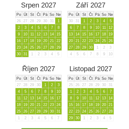
Srpen 2027
Září 2027
Po
Út
St
Čt
Pá
So
Ne
Po
Út
St
Čt
Pá
So
Ne
26
27
28
29
30
31
1
30
31
1
2
3
4
5
2
3
4
5
6
7
8
6
7
8
9
10
11
12
9
10
11
12
13
14
15
13
14
15
16
17
18
19
16
17
18
19
20
21
22
20
21
22
23
24
25
26
23
24
25
26
27
28
29
27
28
29
30
1
2
3
30
31
1
2
3
4
5
4
5
6
7
8
9
10
Říjen 2027
Listopad 2027
Po
Út
St
Čt
Pá
So
Ne
Po
Út
St
Čt
Pá
So
Ne
27
28
29
30
1
2
3
25
26
27
28
29
30
31
4
5
6
7
8
9
10
1
2
3
4
5
6
7
11
12
13
14
15
16
17
8
9
10
11
12
13
14
18
19
20
21
22
23
24
15
16
17
18
19
20
21
25
26
27
28
29
30
31
22
23
24
25
26
27
28
1
2
3
4
5
6
7
29
30
1
2
3
4
5