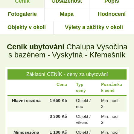
Ceník
Obsazenost
Popis
.
.
Fotogalerie
Mapa
Hodnocení
Objekty v okolí
Výlety a zážitky v okolí
.
.
Ceník ubytování
Chalupa Vysočina
.
.
s bazénem - Vyskytná - Křemešník
Základní CENÍK - ceny za ubytování
Cena
Typ
Poznámka
ceny
k ceně
Hlavní sezóna
1 650 Kč
Objekt /
Min. nocí:
noc
3
3 300 Kč
Objekt /
Min. nocí:
víkend
2
Mimosezóna
1 100 Kč
Objekt /
Min. nocí: