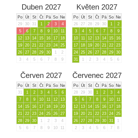
Duben 2027
Květen 2027
Po
Út
St
Čt
Pá
So
Ne
Po
Út
St
Čt
Pá
So
Ne
29
30
31
1
2
3
4
26
27
28
29
30
1
2
5
6
7
8
9
10
11
3
4
5
6
7
8
9
12
13
14
15
16
17
18
10
11
12
13
14
15
16
19
20
21
22
23
24
25
17
18
19
20
21
22
23
26
27
28
29
30
1
2
24
25
26
27
28
29
30
3
4
5
6
7
8
9
31
1
2
3
4
5
6
Červen 2027
Červenec 2027
Po
Út
St
Čt
Pá
So
Ne
Po
Út
St
Čt
Pá
So
Ne
31
1
2
3
4
5
6
28
29
30
1
2
3
4
7
8
9
10
11
12
13
5
6
7
8
9
10
11
14
15
16
17
18
19
20
12
13
14
15
16
17
18
21
22
23
24
25
26
27
19
20
21
22
23
24
25
28
29
30
1
2
3
4
26
27
28
29
30
31
1
5
6
7
8
9
10
11
2
3
4
5
6
7
8