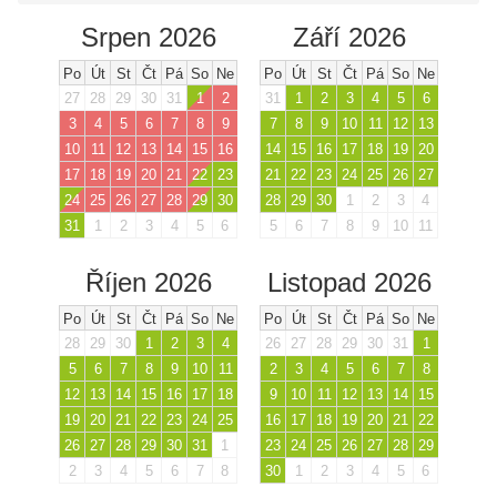
Srpen 2026
Září 2026
Po
Út
St
Čt
Pá
So
Ne
Po
Út
St
Čt
Pá
So
Ne
27
28
29
30
31
1
2
31
1
2
3
4
5
6
3
4
5
6
7
8
9
7
8
9
10
11
12
13
10
11
12
13
14
15
16
14
15
16
17
18
19
20
17
18
19
20
21
22
23
21
22
23
24
25
26
27
24
25
26
27
28
29
30
28
29
30
1
2
3
4
31
1
2
3
4
5
6
5
6
7
8
9
10
11
Říjen 2026
Listopad 2026
Po
Út
St
Čt
Pá
So
Ne
Po
Út
St
Čt
Pá
So
Ne
28
29
30
1
2
3
4
26
27
28
29
30
31
1
5
6
7
8
9
10
11
2
3
4
5
6
7
8
12
13
14
15
16
17
18
9
10
11
12
13
14
15
19
20
21
22
23
24
25
16
17
18
19
20
21
22
26
27
28
29
30
31
1
23
24
25
26
27
28
29
2
3
4
5
6
7
8
30
1
2
3
4
5
6