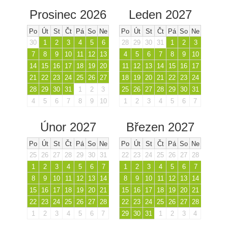
Prosinec 2026
Leden 2027
Po
Út
St
Čt
Pá
So
Ne
Po
Út
St
Čt
Pá
So
Ne
30
1
2
3
4
5
6
28
29
30
31
1
2
3
7
8
9
10
11
12
13
4
5
6
7
8
9
10
14
15
16
17
18
19
20
11
12
13
14
15
16
17
21
22
23
24
25
26
27
18
19
20
21
22
23
24
28
29
30
31
1
2
3
25
26
27
28
29
30
31
4
5
6
7
8
9
10
1
2
3
4
5
6
7
Únor 2027
Březen 2027
Po
Út
St
Čt
Pá
So
Ne
Po
Út
St
Čt
Pá
So
Ne
25
26
27
28
29
30
31
22
23
24
25
26
27
28
1
2
3
4
5
6
7
1
2
3
4
5
6
7
8
9
10
11
12
13
14
8
9
10
11
12
13
14
15
16
17
18
19
20
21
15
16
17
18
19
20
21
22
23
24
25
26
27
28
22
23
24
25
26
27
28
1
2
3
4
5
6
7
29
30
31
1
2
3
4