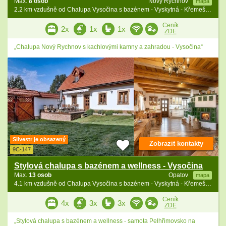
Max.
8 osob
Nový Rychnov
mapa
2.2 km vzdušně od Chalupa Vysočina s bazénem - Vyskytná - Křemešník
Ceník
2x
1x
1x
ZDE
„Chalupa Nový Rychnov s kachlovými kamny a zahradou - Vysočina“
Silvestr je obsazený
Zobrazit kontakty
9C-147
Stylová chalupa s bazénem a wellness - Vysočina
Max.
13 osob
Opatov
mapa
4.1 km vzdušně od Chalupa Vysočina s bazénem - Vyskytná - Křemešník
Ceník
4x
3x
3x
ZDE
„Stylová chalupa s bazénem a wellness - samota Pelhřimovsko na