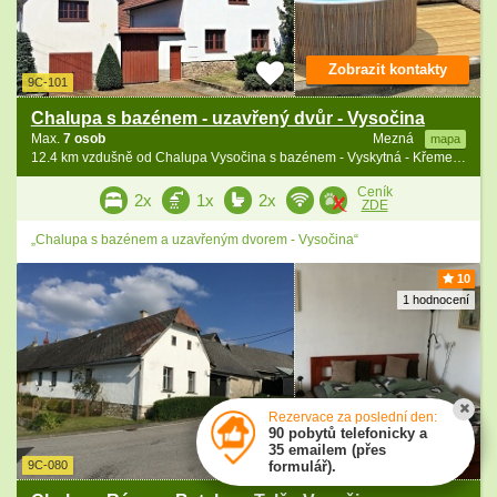
Zobrazit kontakty
9C-101
Chalupa s bazénem - uzavřený dvůr - Vysočina
Max.
7 osob
Mezná
mapa
12.4 km vzdušně od Chalupa Vysočina s bazénem - Vyskytná - Křemešník
Ceník
2x
1x
2x
ZDE
„Chalupa s bazénem a uzavřeným dvorem - Vysočina“
10
1 hodnocení
Rezervace za poslední den:
90 pobytů telefonicky a
35 emailem (přes
Zobrazit kontakty
9C-080
formulář).