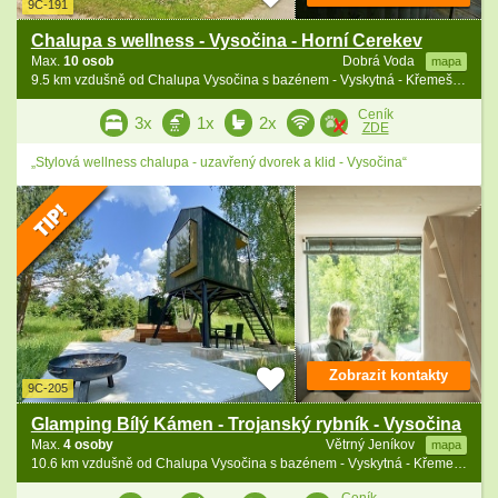
9C-191
Chalupa s wellness - Vysočina - Horní Cerekev
Max.
10 osob
Dobrá Voda
mapa
9.5 km vzdušně od Chalupa Vysočina s bazénem - Vyskytná - Křemešník
Ceník
3x
1x
2x
ZDE
„Stylová wellness chalupa - uzavřený dvorek a klid - Vysočina“
Zobrazit kontakty
9C-205
Glamping Bílý Kámen - Trojanský rybník - Vysočina
Max.
4 osoby
Větrný Jeníkov
mapa
10.6 km vzdušně od Chalupa Vysočina s bazénem - Vyskytná - Křemešník
Ceník