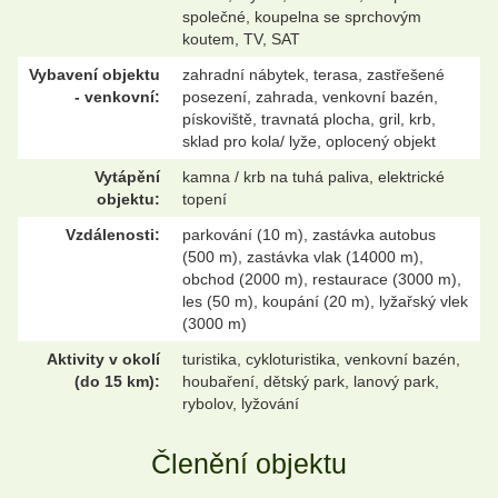
společné, koupelna se sprchovým
koutem, TV, SAT
Vybavení objektu
zahradní nábytek, terasa, zastřešené
- venkovní:
posezení, zahrada, venkovní bazén,
pískoviště, travnatá plocha, gril, krb,
sklad pro kola/ lyže, oplocený objekt
Vytápění
kamna / krb na tuhá paliva, elektrické
objektu:
topení
Vzdálenosti:
parkování (10 m), zastávka autobus
(500 m), zastávka vlak (14000 m),
obchod (2000 m), restaurace (3000 m),
les (50 m), koupání (20 m), lyžařský vlek
(3000 m)
Aktivity v okolí
turistika, cykloturistika, venkovní bazén,
(do 15 km):
houbaření, dětský park, lanový park,
rybolov, lyžování
Členění objektu