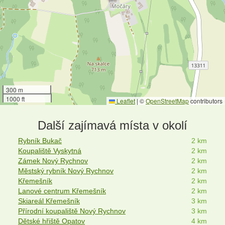
300 m
1000 ft
Leaflet
|
©
OpenStreetMap
contributors
Další zajímavá místa v okolí
Rybník Bukač
2 km
Koupaliště Vyskytná
2 km
Zámek Nový Rychnov
2 km
Městský rybník Nový Rychnov
2 km
Křemešník
2 km
Lanové centrum Křemešník
2 km
Skiareál Křemešník
3 km
Přírodní koupaliště Nový Rychnov
3 km
Dětské hřiště Opatov
4 km