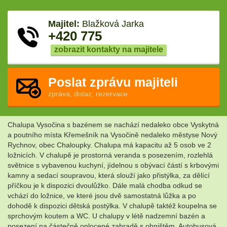
Majitel:
Blažková Jarka
+420 775
zobrazit kontakty na majitele
Poslat zprávu majiteli
zpráva, dotaz, rezervace
Chalupa Vysočina s bazénem se nachází nedaleko obce Vyskytná
a poutního místa Křemešník na Vysočině nedaleko městyse Nový
Rychnov, obec Chaloupky. Chalupa má kapacitu až 5 osob ve 2
ložnicích. V chalupě je prostorná veranda s posezením, rozlehlá
světnice s vybavenou kuchyní, jídelnou s obývací částí s krbovými
kamny a sedací soupravou, která slouží jako přistýlka, za dělící
příčkou je k dispozici dvoulůžko. Dále malá chodba odkud se
vchází do ložnice, ve které jsou dvě samostatná lůžka a po
dohodě k dispozici dětská postýlka. V chalupě taktéž koupelna se
sprchovým koutem a WC. U chalupy v létě nadzemní bazén a
posezení na částečně oplocené zahradě s ohništěm. Autobusová