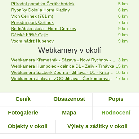
Přírodní památka Čertův hrádek
5 km
Rybníky Dolní a Horní Kladiny
6 km
Vrch Čeřínek (761 m)
6 km
Přírodní park Čeřínek
7 km
Bednářská skála - Horní Cerekev
9 km
Dětské hřiště Cejle
9 km
Vodní nádrž Hubenov
9 km
Webkamery v okolí
Webkamera Křemešník - Sázava - Nový Rychnov - Pelhřimov
3 km
Webkamera Humpolec - dálnice D1 - Želiv - Trnávka
15 km
Webkamera Šacberk Zborná - Jihlava - D1 - Křižanovská vrchovina
16 km
Webkamera Jihlava - ZOO Jihlava - Českomoravská vrchovina
17 km
Ceník
Obsazenost
Popis
Fotogalerie
Mapa
Hodnocení
Objekty v okolí
Výlety a zážitky v okolí