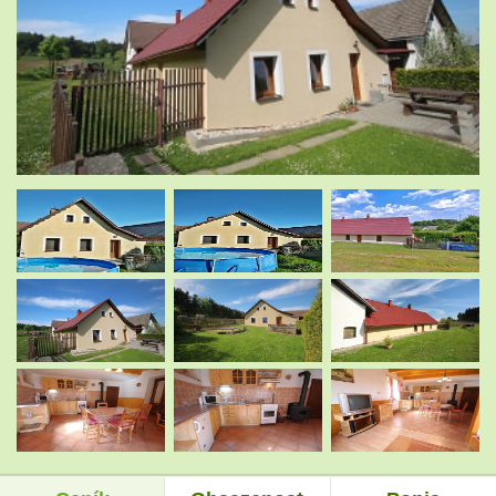
.
.
.
.
.
.