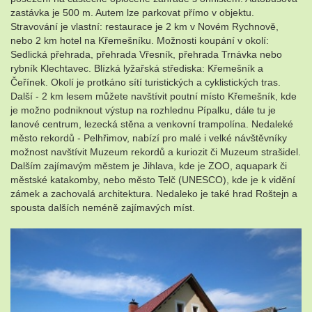
zastávka je 500 m. Autem lze parkovat přímo v objektu.
Stravování je vlastní: restaurace je 2 km v Novém Rychnově,
nebo 2 km hotel na Křemešníku. Možnosti koupání v okolí:
Sedlická přehrada, přehrada Vřesník, přehrada Trnávka nebo
rybník Klechtavec. Blízká lyžařská střediska: Křemešník a
Čeřínek. Okolí je protkáno sítí turistických a cyklistických tras.
Další - 2 km lesem můžete navštívit poutní místo Křemešník, kde
je možno podniknout výstup na rozhlednu Pípalku, dále tu je
lanové centrum, lezecká stěna a venkovní trampolína. Nedaleké
město rekordů - Pelhřimov, nabízí pro malé i velké návštěvníky
možnost navštívit Muzeum rekordů a kuriozit či Muzeum strašidel.
Dalším zajímavým městem je Jihlava, kde je ZOO, aquapark či
městské katakomby, nebo město Telč (UNESCO), kde je k vidění
zámek a zachovalá architektura. Nedaleko je také hrad Roštejn a
spousta dalších neméně zajímavých míst.