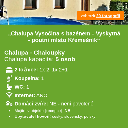
zobrazit
20 fotografií
„Chalupa Vysočina s bazénem - Vyskytná
- poutní místo Křemešník“
Chalupa - Chaloupky
Chalupa kapacita:
5 osob
2 ložnice:
1x 2, 1x 2+1
Koupelna:
1
WC:
1
Internet:
ANO
Domácí zvíře:
NE - není povolené
Majitel v objektu (recepce):
NE
Ubytovatel hovoří:
česky, slovensky, polsky