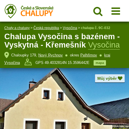
Chaty a chalupy
>
Česká republika
>
Vysočina
>
chalupa č. 9C-032
Chalupa Vysočina s bazénem -
Vyskytná - Křemešník
Vysočina
Chaloupky 179,
Nový Rychnov
okres
Pelhřimov
kraj
Vysočina
GPS 49.4032814N 15.3596442E
mapa
Můj výběr