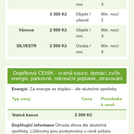
noc
3
3 300 Kč
Objekt /
Min. nocí:
víkend
2
Vánoce
2 500 Kč
Objekt /
Min. nocí:
noc
3
SILVESTR
2 500 Kč
Osoba /
Min. nocí:
noc
4
Doplňkový CENÍK - vratná kauce, domácí zvíře,
energie, parkovné, rekreační poplatek, stravování
Energie:
Za energie se doplácí - dle skutečné spotřeby
Typ ceny
Cena
Poznámka
k ceně
Vratná kauce
2 000 Kč
Doplňující informace
Úhrada dřeva dle skutečné
spotřeby. Lůžkoviny jsou poskytovány v ceně pobytu.