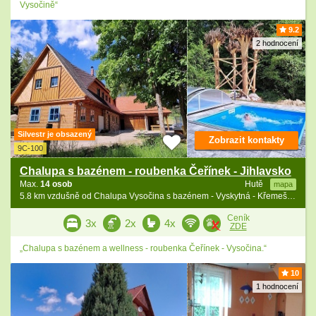
Vysočině“
9.2
2 hodnocení
Silvestr je obsazený
Zobrazit kontakty
9C-100
Chalupa s bazénem - roubenka Čeřínek - Jihlavsko
Max.
14 osob
Hutě
mapa
5.8 km vzdušně od Chalupa Vysočina s bazénem - Vyskytná - Křemešník
Ceník
3x
2x
4x
ZDE
„Chalupa s bazénem a wellness - roubenka Čeřínek - Vysočina.“
10
1 hodnocení