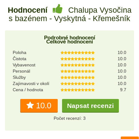
Hodnocení
Chalupa Vysočina
s bazénem - Vyskytná - Křemešník
Podrobné hodnocení
Celkové hodnocení
Poloha
10.0
Čistota
10.0
Vybavenost
10.0
Personál
10.0
Služby
10.0
Zajímavosti v okolí
10.0
Cena / hodnota
9.7
10.0
Napsat recenzi
Počet recenzí: 3