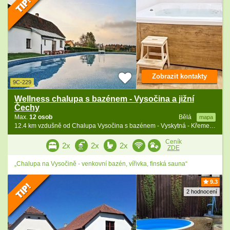
Zobrazit kontakty
9C-229
Wellness chalupa s bazénem - Vysočina a jižní
Čechy
Max.
12 osob
Bělá
mapa
12.4 km vzdušně od Chalupa Vysočina s bazénem - Vyskytná - Křemešník
Ceník
2x
2x
2x
ZDE
„Chalupa na Vysočině - venkovní bazén, vířivka, finská sauna“
9.3
2 hodnocení