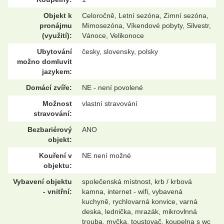
Objekt k
Celoročně, Letní sezóna, Zimní sezóna,
pronájmu
Mimosezóna, Víkendové pobyty, Silvestr,
(využití):
Vánoce, Velikonoce
Ubytování
česky, slovensky, polsky
možno domluvit
jazykem:
Domácí zvíře:
NE - není povolené
Možnost
vlastní stravování
stravování:
Bezbariérový
ANO
objekt:
Kouření v
NE není možné
objektu:
Vybavení objektu
společenská místnost, krb / krbová
- vnitřní:
kamna, internet - wifi, vybavená
kuchyně, rychlovarná konvice, varná
deska, lednička, mrazák, mikrovlnná
trouba, myčka, toustovač, koupelna s wc