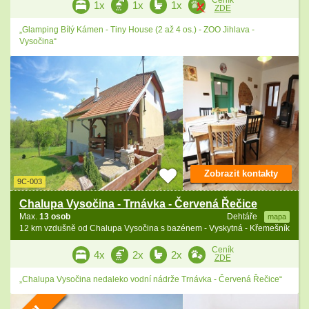
1x
1x
1x
ZDE
„Glamping Bílý Kámen - Tiny House (2 až 4 os.) - ZOO Jihlava -
Vysočina“
Zobrazit kontakty
9C-003
Chalupa Vysočina - Trnávka - Červená Řečice
Max.
13 osob
Dehtáře
mapa
12 km vzdušně od Chalupa Vysočina s bazénem - Vyskytná - Křemešník
Ceník
4x
2x
2x
ZDE
„Chalupa Vysočina nedaleko vodní nádrže Trnávka - Červená Řečice“