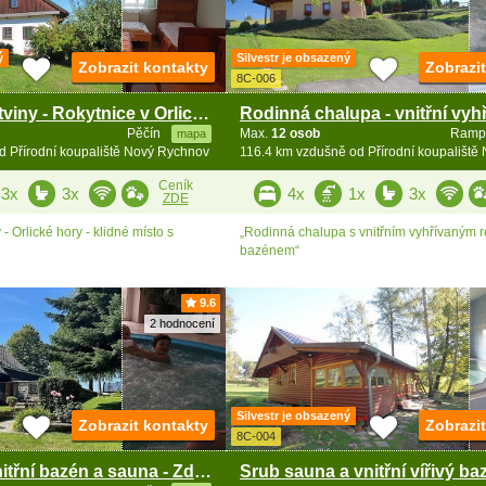
ý
Silvestr je obsazený
Zobrazit kontakty
Zobrazi
8C-006
Chalupa Pastviny - Rokytnice v Orlických horách
Pěčín
Max.
12 osob
Ramp
mapa
d Přírodní koupaliště Nový Rychnov
Ceník
3x
3x
4x
1x
3x
ZDE
- Orlické hory - klidné místo s
„Rodinná chalupa s vnitřním vyhřívaným 
bazénem“
9.6
2 hodnocení
Silvestr je obsazený
Zobrazit kontakty
Zobrazi
8C-004
Roubenka vnitřní bazén a sauna - Zdobnice