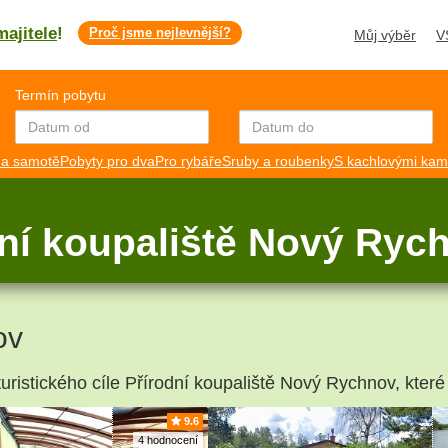
majitele
!
Proč jsme nejlevnější?
Můj výběr
V
Termín pobytu
a samotě
Pobyty pro dva
Pro rybáře
Sruby a roubenky
S kachlovými ka
dní koupaliště Nový Ryc
ov
turistického cíle Přírodní koupaliště Nový Rychnov, které
9.6
4 hodnocení