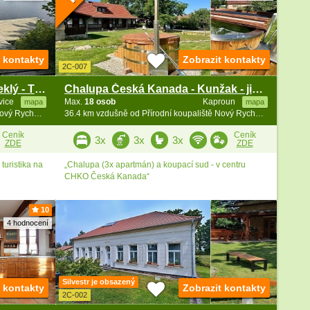
t kontakty
Zobrazit kontakty
2C-007
Chata Vysočina - u rybníka Steklý - Třebíč
Chalupa Česká Kanada - Kunžak - jižní Čechy
vice
Max.
18 osob
Kaproun
mapa
mapa
34.5 km vzdušně od Přírodní koupaliště Nový Rychnov
36.4 km vzdušně od Přírodní koupaliště Nový Rychnov
Ceník
Ceník
3x
3x
3x
ZDE
ZDE
turistika na
„Chalupa (3x apartmán) a koupací sud - v centru
CHKO Česká Kanada“
10
4 hodnocení
Silvestr je obsazený
t kontakty
Zobrazit kontakty
2C-002