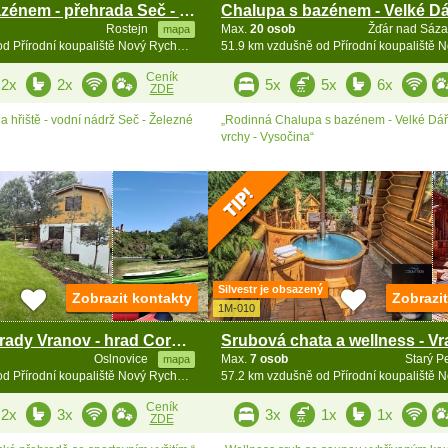
Chalupa s bazénem - přehrada Seč - Železné hory
Rostejn
Max.
20 osob
Žďár nad Sáz
mapa
51.3 km vzdušně od Přírodní koupaliště Nový Rychnov
Ceník
2x
2x
5x
5x
6x
ZDE
 hřiště - vodní nádrž Seč - Železné
„Rodinná Chalupa s bazénem - Velké Dář
vrchy - Vysočina“
Silvestr je obsazený
Zobrazit kontakty
Zobrazi
1M-010
Chata u přehrady Vranov - hrad Cornštejn a Bítov
Oslnovice
Max.
7 osob
Starý P
mapa
55.5 km vzdušně od Přírodní koupaliště Nový Rychnov
Ceník
2x
3x
3x
1x
1x
ZDE