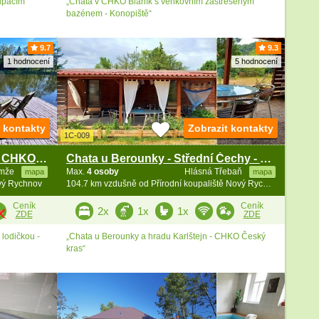
upacím
„Chata v CHKO Blaník s venkovním zastřešeným
bazénem - Konopiště“
9.7
9.3
1 hodnocení
5 hodnocení
t kontakty
Zobrazit kontakty
1C-009
Chata u Sýkorského rybníka - CHKO Blanský les
Chata u Berounky - Střední Čechy - Karlštejn
emže
Max.
4 osoby
Hlásná Třebaň
mapa
mapa
ový Rychnov
104.7 km vzdušně od Přírodní koupaliště Nový Rychnov
Ceník
Ceník
2x
1x
1x
ZDE
ZDE
lodičkou -
„Chata u Berounky a hradu Karlštejn - CHKO Český
kras“