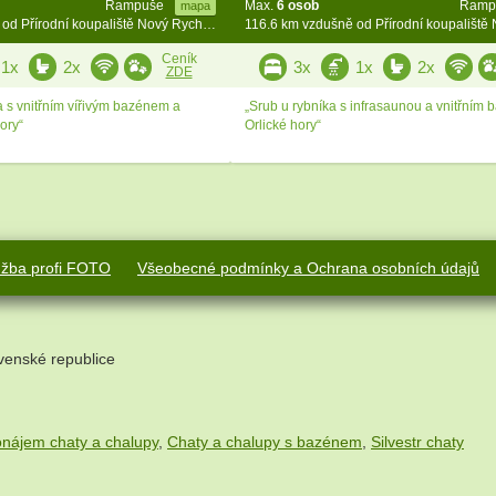
Rampuše
Max.
6 osob
Ramp
mapa
116.6 km vzdušně od Přírodní koupaliště Nový Rychnov
Ceník
1x
2x
3x
1x
2x
ZDE
s vnitřním vířivým bazénem a
„Srub u rybníka s infrasaunou a vnitřním 
ory“
Orlické hory“
užba profi FOTO
Všeobecné podmínky a Ochrana osobních údajů
venské republice
onájem chaty a chalupy
,
Chaty a chalupy s bazénem
,
Silvestr chaty