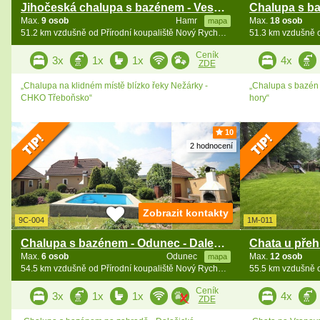
Jihočeská chalupa s bazénem - Veselí nad Lužnicí
Max.
9 osob
Hamr
Max.
18 osob
mapa
51.2 km vzdušně od Přírodní koupaliště Nový Rychnov
Ceník
3x
1x
1x
4x
ZDE
„Chalupa na klidném místě blízko řeky Nežárky -
„Chalupa s bazén a
CHKO Třeboňsko“
hory“
10
2 hodnocení
Zobrazit kontakty
9C-004
1M-011
Chalupa s bazénem - Odunec - Dalešice - Vysočina
Max.
6 osob
Odunec
Max.
12 osob
mapa
54.5 km vzdušně od Přírodní koupaliště Nový Rychnov
Ceník
3x
1x
1x
4x
ZDE