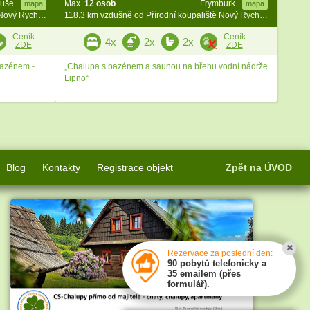
uše
Max.
12 osob
Frymburk
mapa
mapa
116.6 km vzdušně od Přírodní koupaliště Nový Rychnov
118.3 km vzdušně od Přírodní koupaliště Nový Rychnov
Ceník
Ceník
4x
2x
2x
ZDE
ZDE
bazénem -
„Chalupa s bazénem a saunou na břehu vodní nádrže
Lipno“
Blog
Kontakty
Registrace objekt
Zpět na ÚVOD
Rezervace za poslední den:
90 pobytů telefonicky a
35 emailem (přes
formulář).