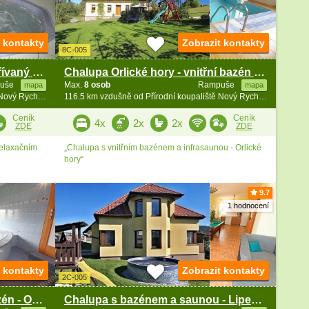
t kontakty
Zobrazit kontakty
8C-005
Rodinná chalupa - vnitřní vyhřívaný bazén - Zdobnice
Chalupa Orlické hory - vnitřní bazén - Zdobnice
uše
Max.
8 osob
Rampuše
mapa
mapa
116.4 km vzdušně od Přírodní koupaliště Nový Rychnov
116.5 km vzdušně od Přírodní koupaliště Nový Rychnov
Ceník
Ceník
4x
2x
2x
ZDE
ZDE
relaxačním
„Chalupa s vnitřním bazénem a infrasaunou - Orlické
hory“
9.7
1 hodnocení
t kontakty
Zobrazit kontakty
2C-005
Srub sauna a vnitřní vířivý bazén - Orlické hory
Chalupa s bazénem a saunou - Lipenská přehrada