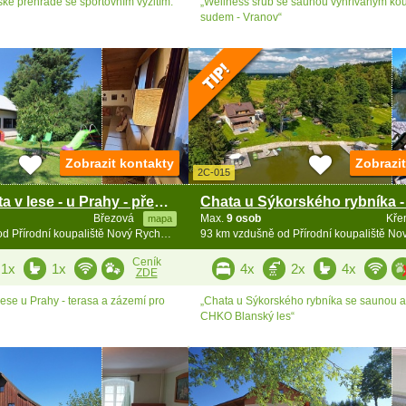
ké přehradě se sportovním vyžitím.“
„Wellness srub se saunou vyhřívaným ko
sudem - Vranov“
Zobrazit kontakty
Zobrazi
2C-015
Rodinná chata v lese - u Prahy - přehrada Vrané
Březová
Max.
9 osob
Kř
mapa
90.8 km vzdušně od Přírodní koupaliště Nový Rychnov
93 km vzdušně od Přírodní koupaliště N
Ceník
1x
1x
4x
2x
4x
ZDE
ese u Prahy - terasa a zázemí pro
„Chata u Sýkorského rybníka se saunou a 
CHKO Blanský les“