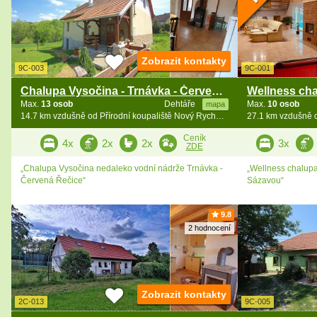
Zobrazit kontakty
9C-003
9C-001
Chalupa Vysočina - Trnávka - Červená Řečice
Max.
13 osob
Dehtáře
Max.
10 osob
mapa
14.7 km vzdušně od Přírodní koupaliště Nový Rychnov
Ceník
4x
2x
2x
3x
ZDE
„Chalupa Vysočina nedaleko vodní nádrže Trnávka -
„Wellness chalupa
Červená Řečice“
Sázavou“
9.8
2 hodnocení
Zobrazit kontakty
2C-013
9C-005