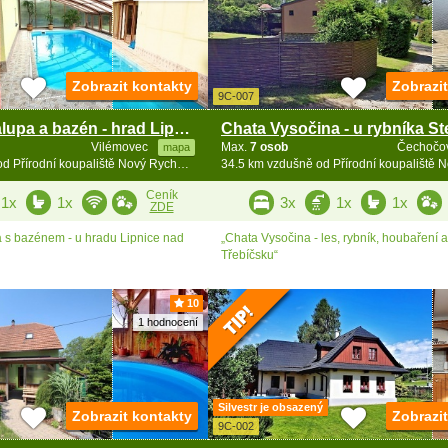
Zobrazit kontakty
Zobrazi
9C-007
Wellness chalupa a bazén - hrad Lipnice nad Sázavou
Vilémovec
Max.
7 osob
Čechočo
mapa
27.1 km vzdušně od Přírodní koupaliště Nový Rychnov
Ceník
1x
1x
3x
1x
1x
ZDE
 s bazénem - u hradu Lipnice nad
„Chata Vysočina - les, rybník, houbaření a 
Třebíčsku“
10
1 hodnocení
Silvestr je obsazený
Zobrazit kontakty
Zobrazi
9C-002