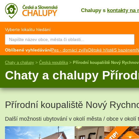
Chalupy s
kontakty na 
CZ
EN
Vyberte lokalitu hledání
Oblíbené vyhledávání
Pes - domácí zvíře
Dětské hřistě
S bazénem
N
Chaty a chalupy
>
Česká republika
>
Přírodní koupaliště Nový Rychnov
Chaty a chalupy Příro
Přírodní koupaliště Nový Rychn
Další možnosti ubytování v okolí města / obce v okolí 