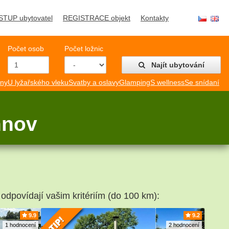
STUP ubytovatel
REGISTRACE objekt
Kontakty
Počet osob
Počet ložnic
Najít ubytování
mny
U lyžařského vleku
Svatby a oslavy
Glamping
S wellness
Se snídaní
hnov
 odpovídají vašim kritériím (do 100 km):
9.9
9.2
1 hodnocení
2 hodnocení