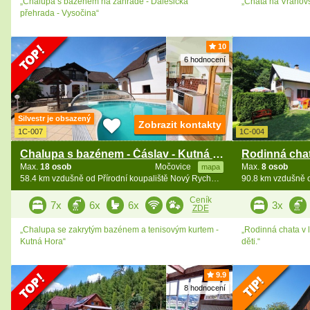
„Chalupa s bazénem na zahradě - Dalešická
„Chata na Vranovs
přehrada - Vysočina“
10
6 hodnocení
Silvestr je obsazený
Zobrazit kontakty
1C-007
1C-004
Chalupa s bazénem - Čáslav - Kutná Hora
Max.
18 osob
Močovice
Max.
8 osob
mapa
58.4 km vzdušně od Přírodní koupaliště Nový Rychnov
Ceník
7x
6x
6x
3x
ZDE
„Chalupa se zakrytým bazénem a tenisovým kurtem -
„Rodinná chata v l
Kutná Hora“
děti.“
9.9
8 hodnocení