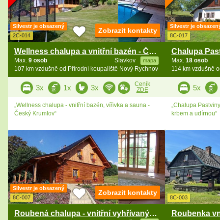
Silvestr je obsazený
Silvestr je obsazen
Zobrazit kontakty
2C-014
8C-017
Wellness chalupa a vnitřní bazén - Český Krumlov
Max.
9 osob
Slavkov
Max.
18 osob
mapa
107 km vzdušně od Přírodní koupaliště Nový Rychnov
114 km vzdušně o
Ceník
3x
1x
3x
5x
ZDE
„Wellness chalupa - vnitřní bazén, vířivka a sauna -
„Chalupa Pastviny 
Český Krumlov“
krbem a udírnou“
Silvestr je obsazený
Zobrazit kontakty
8C-007
8C-003
Roubená chalupa - vnitřní vyhřívaný bazén - Zdobnice