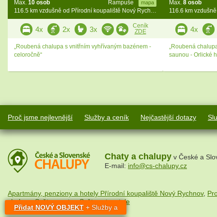
Max.
10 osob
Rampuše
Max.
8 osob
mapa
116.5 km vzdušně od Přírodní koupaliště Nový Rychnov
Ceník
4x
2x
3x
4x
ZDE
„Roubená chalupa s vnitřním vyhřívaným bazénem -
„Roubená chalupa 
celoročně“
saunou - Orlické h
Proč jsme nejlevnější
Služby a ceník
Nejčastější dotazy
Sl
Chaty a chalupy
v České a Slo
E-mail:
info@cs-chalupy.cz
Apartmány, penziony a hotely Přírodní koupaliště Nový Rychnov
,
Pr
chalupy
,
Svět na netu
,
Svět cestovatele
Přidat NOVÝ OBJEKT
+ Služby a