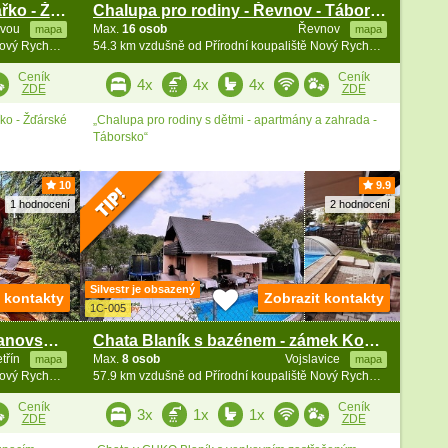
Chalupa s bazénem - Velké Dářko - Žďárské vrchy
Chalupa pro rodiny - Řevnov - Táborsko
avou
Max.
16 osob
Řevnov
mapa
mapa
51.9 km vzdušně od Přírodní koupaliště Nový Rychnov
54.3 km vzdušně od Přírodní koupaliště Nový Rychnov
Ceník
Ceník
4x
4x
4x
ZDE
ZDE
ko - Žďárské
„Chalupa pro rodiny s dětmi - apartmány a zahrada -
Táborsko“
10
9.9
1 hodnocení
2 hodnocení
Silvestr je obsazený
t kontakty
Zobrazit kontakty
1C-005
Srubová chata a wellness - Vranovská přehrada
Chata Blaník s bazénem - zámek Konopiště
etřín
Max.
8 osob
Vojslavice
mapa
mapa
57.2 km vzdušně od Přírodní koupaliště Nový Rychnov
57.9 km vzdušně od Přírodní koupaliště Nový Rychnov
Ceník
Ceník
3x
1x
1x
ZDE
ZDE