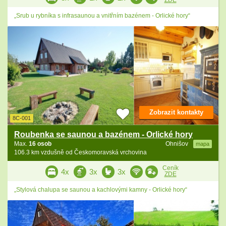
ZDE
„Srub u rybníka s infrasaunou a vnitřním bazénem - Orlické hory“
Zobrazit kontakty
8C-001
Roubenka se saunou a bazénem - Orlické hory
Max.
16 osob
Ohnišov
mapa
106.3 km vzdušně od Českomoravská vrchovina
Ceník
4x
3x
3x
ZDE
„Stylová chalupa se saunou a kachlovými kamny - Orlické hory“