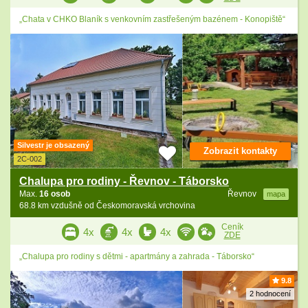
„Chata v CHKO Blaník s venkovním zastřešeným bazénem - Konopiště“
Silvestr je obsazený
Zobrazit kontakty
2C-002
Chalupa pro rodiny - Řevnov - Táborsko
Max.
16 osob
Řevnov
mapa
68.8 km vzdušně od Českomoravská vrchovina
Ceník
4x
4x
4x
ZDE
„Chalupa pro rodiny s dětmi - apartmány a zahrada - Táborsko“
9.8
2 hodnocení