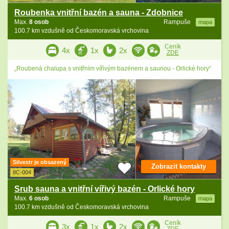
Roubenka vnitřní bazén a sauna - Zdobnice
Max.
8 osob
Rampuše
mapa
100.7 km vzdušně od Českomoravská vrchovina
Ceník
4x
1x
2x
ZDE
„Roubená chalupa s vnitřním vířivým bazénem a saunou - Orlické hory“
Silvestr je obsazený
Zobrazit kontakty
8C-004
Srub sauna a vnitřní vířivý bazén - Orlické hory
Max.
6 osob
Rampuše
mapa
100.7 km vzdušně od Českomoravská vrchovina
Ceník
3x
1x
2x