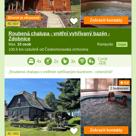
Silvestr je obsazený
Zobrazit kontakty
8C-007
Roubená chalupa - vnitřní vyhřívaný bazén -
Zdobnice
Max.
10 osob
Rampuše
mapa
100.6 km vzdušně od Českomoravská vrchovina
Ceník
4x
2x
3x
ZDE
„Roubená chalupa s vnitřním vyhřívaným bazénem - celoročně“
9.6
2 hodnocení
Zobrazit kontakty
8C-003