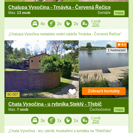
Chalupa Vysočina - Trnávka - Červená Řečice
Max.
13 osob
Dehtáře
mapa
Ceník
4x
2x
2x
ZDE
„Chalupa Vysočina nedaleko vodní nádrže Trnávka - Červená Řečice“
9.9
1 hodnocení
Zobrazit kontakty
9C-007
Chata Vysočina - u rybníka Steklý - Třebíč
Max.
7 osob
Čechočovice
mapa
Ceník
3x
1x
1x
ZDE
„Chata Vysočina - les, rybník, houbaření a turistika na Třebíčsku“