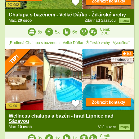
Zobrazit kontakty
9C-002
Chalupa s bazénem - Velké Dářko - Žďárské vrchy
Max.
20 osob
Žďár nad Sázavou
mapa
Ceník
5x
5x
6x
ZDE
„Rodinná Chalupa s bazénem - Velké Dářko - Žďárské vrchy - Vysočina“
9.6
4 hodnocení
Zobrazit kontakty
9C-001
Wellness chalupa a bazén - hrad Lipnice nad
Sázavou
Max.
10 osob
Vilémovec
mapa
Ceník
3x
1x
1x