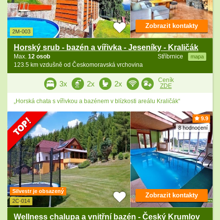
Zobrazit kontakty
2M-003
Horský srub - bazén a vířivka - Jeseníky - Kraličák
Max.
12 osob
Stříbrnice
mapa
123.5 km vzdušně od Českomoravská vrchovina
Ceník
3x
2x
2x
ZDE
„Horská chata s vířivkou a bazénem v blízkosti areálu Kraličák“
9.9
8 hodnocení
Silvestr je obsazený
Zobrazit kontakty
2C-014
Wellness chalupa a vnitřní bazén - Český Krumlov