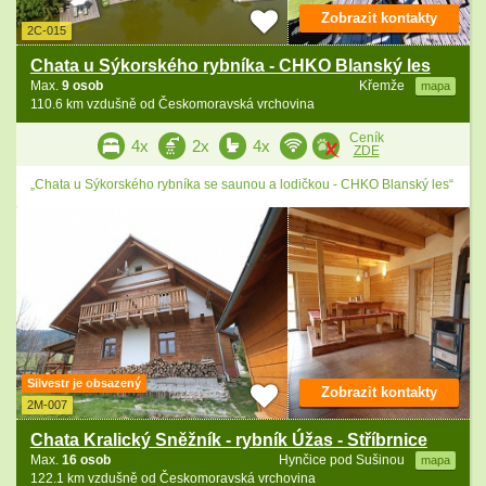
Zobrazit kontakty
2C-015
Chata u Sýkorského rybníka - CHKO Blanský les
Max.
9 osob
Křemže
mapa
110.6 km vzdušně od Českomoravská vrchovina
Ceník
4x
2x
4x
ZDE
„Chata u Sýkorského rybníka se saunou a lodičkou - CHKO Blanský les“
Silvestr je obsazený
Zobrazit kontakty
2M-007
Chata Kralický Sněžník - rybník Úžas - Stříbrnice
Max.
16 osob
Hynčice pod Sušinou
mapa
122.1 km vzdušně od Českomoravská vrchovina