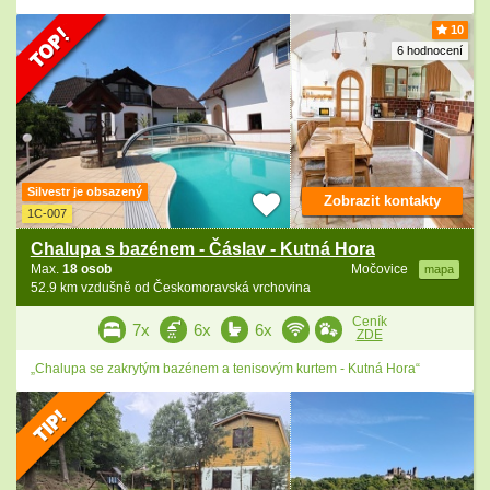
10
6 hodnocení
Silvestr je obsazený
Zobrazit kontakty
1C-007
Chalupa s bazénem - Čáslav - Kutná Hora
Max.
18 osob
Močovice
mapa
52.9 km vzdušně od Českomoravská vrchovina
Ceník
7x
6x
6x
ZDE
„Chalupa se zakrytým bazénem a tenisovým kurtem - Kutná Hora“