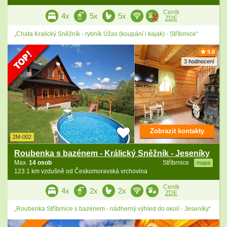
Ceník
4x
5x
5x
ZDE
„Chata Kralický Sněžník - rybník Úžas (koupání i kajak) - Stříbrnice“
9.8
3 hodnocení
Zobrazit kontakty
2M-002
Roubenka s bazénem - Králický Sněžník - Jeseníky
Max.
14 osob
Stříbrnice
mapa
123.1 km vzdušně od Českomoravská vrchovina
Ceník
4x
2x
2x
ZDE
„Roubenka Stříbrnice s bazénem - nádherný výhled do okolí - Jeseníky“