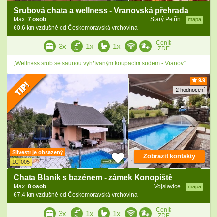
Srubová chata a wellness - Vranovská přehrada
Max.
7 osob
Starý Petřín
mapa
60.6 km vzdušně od Českomoravská vrchovina
Ceník
3x
1x
1x
ZDE
„Wellness srub se saunou vyhřívaným koupacím sudem - Vranov“
9.9
2 hodnocení
Silvestr je obsazený
Zobrazit kontakty
1C-005
Chata Blaník s bazénem - zámek Konopiště
Max.
8 osob
Vojslavice
mapa
67.4 km vzdušně od Českomoravská vrchovina
Ceník
3x
1x
1x
ZDE