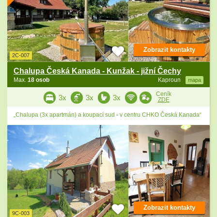
Zobrazit kontakty
2C-007
Chalupa Česká Kanada - Kunžak - jižní Čechy
Max.
18 osob
Kaproun
mapa
Ceník
3x
3x
3x
ZDE
„Chalupa (3x apartmán) a koupací sud - v centru CHKO Česká Kanada“
Zobrazit kontakty
9C-003