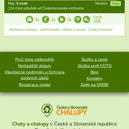
Max.
9 osob
Slavkov
mapa
124.4 km vzdušně od Českomoravská vrchovina
Ceník
3x
1x
3x
ZDE
„Wellness chalupa - vnitřní bazén, vířivka a sauna - Český Krumlov“
Proč jsme nejlevnější
Služby a ceník
Nejčastější dotazy
Služba profi FOTO
Všeobecné podmínky a Ochrana
Blog
osobních údajů
Kontakty
Registrace objekt
Zpět na ÚVOD
Chaty a chalupy
v České a Slovenské republice