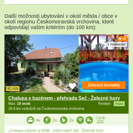
Další možnosti ubytování v okolí města / obce v
okolí regionu Českomoravská vrchovina, které
odpovídají vašim kritériím (do 100 km):
10
1 hodnocení
Zobrazit kontakty
9C-005
Chalupa s bazénem - přehrada Seč - Železné hory
Max.
18 osob
Rostejn
mapa
39.8 km vzdušně od Českomoravská vrchovina
Ceník
4x
2x
2x
ZDE
„Chalupa s bazén a hřiště - vodní nádrž Seč - Železné hory“