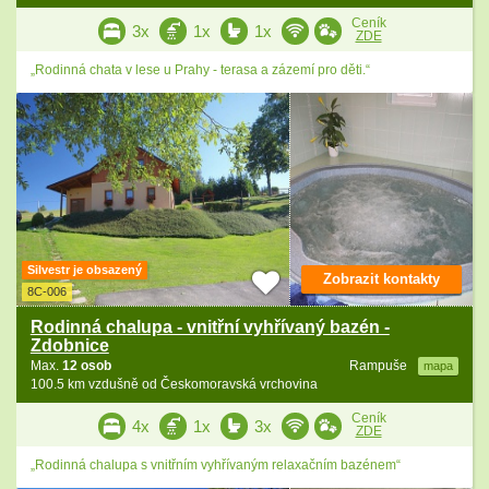
Ceník
3x
1x
1x
ZDE
„Rodinná chata v lese u Prahy - terasa a zázemí pro děti.“
Silvestr je obsazený
Zobrazit kontakty
8C-006
Rodinná chalupa - vnitřní vyhřívaný bazén -
Zdobnice
Max.
12 osob
Rampuše
mapa
100.5 km vzdušně od Českomoravská vrchovina
Ceník
4x
1x
3x
ZDE
„Rodinná chalupa s vnitřním vyhřívaným relaxačním bazénem“