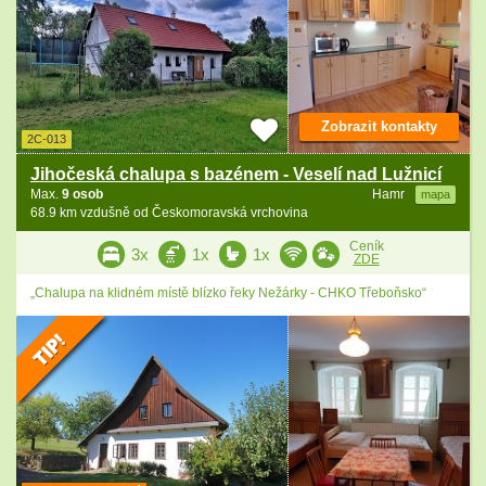
Zobrazit kontakty
2C-013
Jihočeská chalupa s bazénem - Veselí nad Lužnicí
Max.
9 osob
Hamr
mapa
68.9 km vzdušně od Českomoravská vrchovina
Ceník
3x
1x
1x
ZDE
„Chalupa na klidném místě blízko řeky Nežárky - CHKO Třeboňsko“