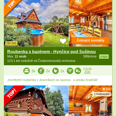
Zobrazit kontakty
2M-005
Roubenka s bazénem - Hynčice pod Sušinou
Max.
11 osob
Stříbrnice
mapa
123.1 km vzdušně od Českomoravská vrchovina
Ceník
3x
2x
2x
ZDE
„Komfortní roubenka v Jeseníkách se saunou - u areálu Kraličák“
9.9
1 hodnocení