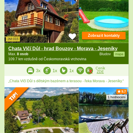
Zobrazit kontakty
2M-015
Chata Vlčí Důl - hrad Bouzov - Morava - Jeseníky
Max.
8 osob
Bludov
mapa
109.7 km vzdušně od Českomoravská vrchovina
Ceník
3x
1x
1x
ZDE
„Chata Vlčí Důl s dětským bazénem a terasou - řeka Morava - Jeseníky.“
9.7
1 hodnocení