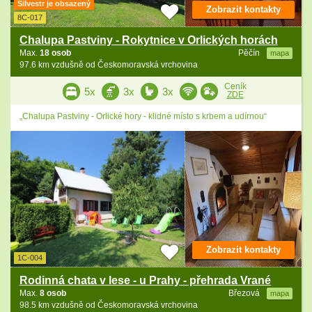
Silvestr je obsazený
Zobrazit kontakty
8C-017
Chalupa Pastviny - Rokytnice v Orlických horách
Max.
18 osob
Pěčín
mapa
97.6 km vzdušně od Českomoravská vrchovina
Ceník
5x
3x
3x
ZDE
„Chalupa Pastviny - Orlické hory - klidné místo s krbem a udírnou“
Zobrazit kontakty
1C-004
Rodinná chata v lese - u Prahy - přehrada Vrané
Max.
8 osob
Březová
mapa
98.5 km vzdušně od Českomoravská vrchovina