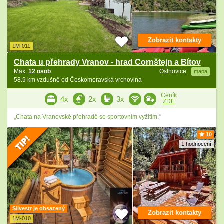
Zobrazit kontakty
1M-011
Chata u přehrady Vranov - hrad Cornštejn a Bítov
Max.
12 osob
Oslnovice
mapa
58.9 km vzdušně od Českomoravská vrchovina
Ceník
4x
2x
3x
ZDE
„Chata na Vranovské přehradě se sportovním vyžitím.“
10
1 hodnocení
Silvestr je obsazený
Zobrazit kontakty
1M-010