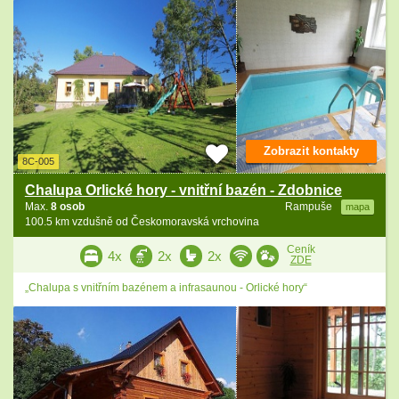
Zobrazit kontakty
8C-005
Chalupa Orlické hory - vnitřní bazén - Zdobnice
Max.
8 osob
Rampuše
mapa
100.5 km vzdušně od Českomoravská vrchovina
Ceník
4x
2x
2x
ZDE
„Chalupa s vnitřním bazénem a infrasaunou - Orlické hory“