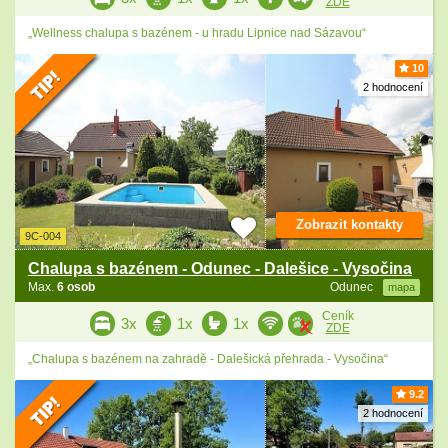
ZDE
„Wellness chalupa s bazénem - u hradu Lipnice nad Sázavou“
10
2 hodnocení
Zobrazit kontakty
9C-004
Chalupa s bazénem - Odunec - Dalešice - Vysočina
Max.
6 osob
Odunec
mapa
Ceník
3x
1x
1x
ZDE
„Chalupa s bazénem na zahradě - Dalešická přehrada - Vysočina“
9.2
2 hodnocení