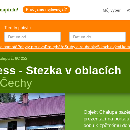
majitele
!
Proč jsme nejlevnější?
Můj výběr
V
Termín pobytu
a samotě
Pobyty pro dva
Pro rybáře
Sruby a roubenky
S kachlovými ka
alupa č. 8C-255
ss - Stezka v oblacích
 Čechy
Objekt Chalupa bazén
prezentaci na portá
dobu k zpětnému dohl