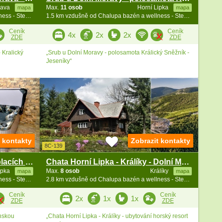
rava
Max.
11 osob
Horní Lipka
mapa
mapa
1.5 km vzdušně od Chalupa bazén a wellness - Stezka v oblacích
1.5 km vzdušně od Chalupa bazén a wellness - Stezka v oblacích
Ceník
Ceník
4x
2x
2x
ZDE
ZDE
 Kralický
„Srub u Dolní Moravy - polosamota Králický Sněžník -
Jeseníky“
t kontakty
Zobrazit kontakty
8C-139
Chata s wellness - Stezka v oblacích Dolní Morava
Chata Horní Lipka - Králíky - Dolní Morava
ipka
Max.
8 osob
Králíky
mapa
mapa
2.7 km vzdušně od Chalupa bazén a wellness - Stezka v oblacích
2.8 km vzdušně od Chalupa bazén a wellness - Stezka v oblacích
Ceník
Ceník
2x
1x
1x
ZDE
ZDE
inskou
„Chata Horní Lipka - Králíky - ubytování horský resort