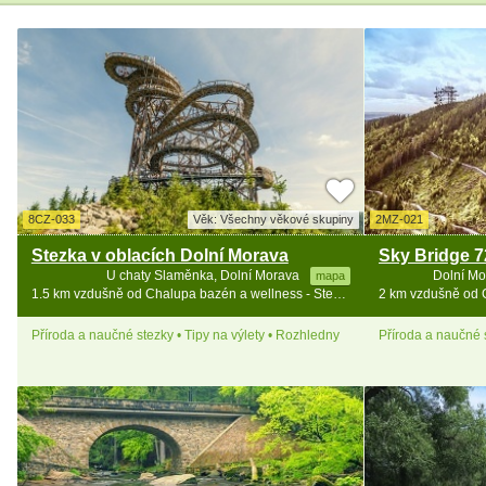
8CZ-033
Věk: Všechny věkové skupiny
2MZ-021
Stezka v oblacích Dolní Morava
U chaty Slaměnka, Dolní Morava
Dolní Mo
mapa
1.5 km vzdušně od Chalupa bazén a wellness - Stezka v oblacích
Příroda a naučné stezky • Tipy na výlety • Rozhledny
Příroda a naučné s