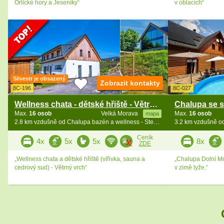
Orlické hory a Jeseníky“
v oblacích“
Silvestr je obsazený
Zobrazit kontakty
8C-196
8C-027
Wellness chata - dětské hřiště - Větrný vrch
Max.
16 osob
Velká Morava
Max.
16 osob
mapa
2.8 km vzdušně od Chalupa bazén a wellness - Stezka v oblacích
Ceník
4x
5x
5x
8x
ZDE
„Wellness chata a dětské hřiště (vířivka, sauna a
„Chalupa Dolní Mor
cedrový sud) - Větrný vrch“
v zimě lyže.“