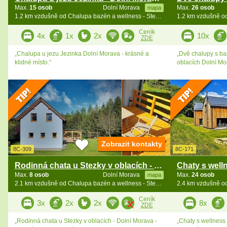
Max.
15 osob
Dolní Morava
Max.
26 osob
mapa
1.2 km vzdušně od Chalupa bazén a wellness - Stezka v oblacích
Ceník
4x
1x
2x
10x
ZDE
„Chalupa u jezu Jezinka Dolní Morava - krásné a
„Dvě chalupy s ba
klidné místo.“
oblacích Dolní Mo
Zobrazit kontakty
8C-309
8C-171
Rodinná chata u Stezky v oblacích - Větrný vrch
Max.
8 osob
Dolní Morava
Max.
24 osob
mapa
2.1 km vzdušně od Chalupa bazén a wellness - Stezka v oblacích
Ceník
3x
2x
2x
8x
ZDE
„Rodinná chata u Stezky v oblacích - Dolní Morava -
„Chaty s wellness 