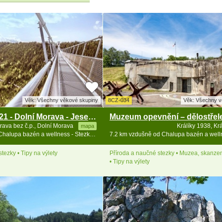
Věk: Všechny věkové skupiny
8CZ-034
Věk: Všechny v
Sky Bridge 721 - Dolní Morava - Jeseníky
rava bez č.p., Dolní Morava
Králíky 1938, Kr
mapa
2 km vzdušně od Chalupa bazén a wellness - Stezka v oblacích
tezky • Tipy na výlety
Příroda a naučné stezky • Muzea, skanzen
• Tipy na výlety