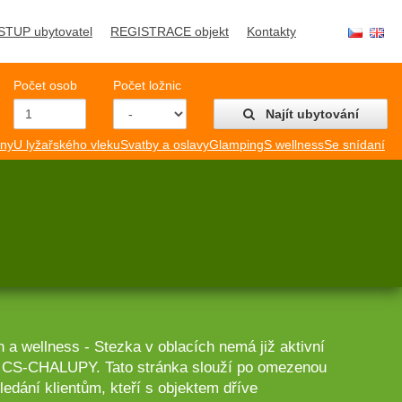
STUP ubytovatel
REGISTRACE objekt
Kontakty
Počet osob
Počet ložnic
Najít ubytování
mny
U lyžařského vleku
Svatby a oslavy
Glamping
S wellness
Se snídaní
 a wellness - Stezka v oblacích nemá již aktivní
lu CS-CHALUPY. Tato stránka slouží po omezenou
edání klientům, kteří s objektem dříve