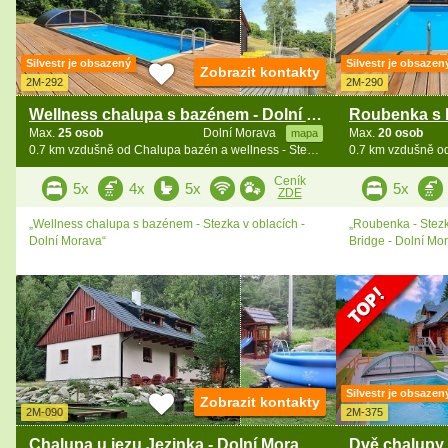
Silvestr je obsazený
Silvestr je obsazen
Zobrazit kontakty
2M-292
2M-290
Wellness chalupa s bazénem - Dolní Morava
Max.
25 osob
Dolní Morava
Max.
20 osob
mapa
0.7 km vzdušně od Chalupa bazén a wellness - Stezka v oblacích
Ceník
5x
4x
5x
5x
ZDE
„Wellness chalupa s bazénem - Stezka v oblacích -
„Roubenka - Stezk
Dolní Morava“
Bridge - Dolní Mor
Silvestr je obsazen
Zobrazit kontakty
2M-090
2M-375
Chalupa u jezu Jezinka - Dolní Morava - Jeseníky