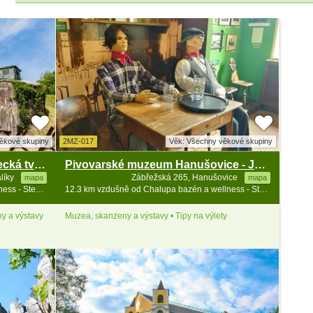
ěkové skupiny
2MZ-017
Věk: Všechny věkové skupiny
Muzeum opevnění – dělostřelecká tvrz Hůrka
Pivovarské muzeum Hanušovice - Jeseníky
álíky
Zábřežská 265, Hanušovice
mapa
mapa
7.2 km vzdušně od Chalupa bazén a wellness - Stezka v oblacích
12.3 km vzdušně od Chalupa bazén a wellness - Stezka v oblacích
y a výstavy
Muzea, skanzeny a výstavy • Tipy na výlety