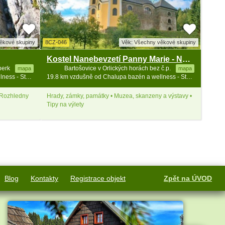
ěkové skupiny
8CZ-046
Věk: Všechny věkové skupiny
Kostel Nanebevzetí Panny Marie - Neratov
perk
Bartošovice v Orlických horách bez č.p.
mapa
mapa
19.8 km vzdušně od Chalupa bazén a wellness - Stezka v oblacích
19.8 km vzdušně od Chalupa bazén a wellness - Stezka v oblacích
• Rozhledny
Hrady, zámky, památky • Muzea, skanzeny a výstavy •
Tipy na výlety
Blog
Kontakty
Registrace objekt
Zpět na ÚVOD