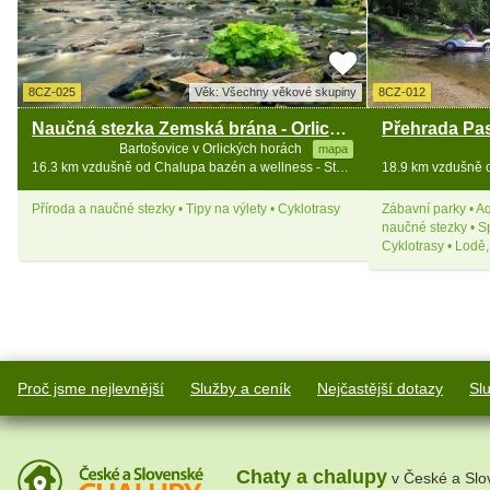
8CZ-025
Věk: Všechny věkové skupiny
8CZ-012
Naučná stezka Zemská brána - Orlické hory
Bartošovice v Orlických horách
mapa
16.3 km vzdušně od Chalupa bazén a wellness - Stezka v oblacích
Příroda a naučné stezky • Tipy na výlety • Cyklotrasy
Zábavní parky • Aq
naučné stezky • Spo
Cyklotrasy • Lodě,.
Proč jsme nejlevnější
Služby a ceník
Nejčastější dotazy
Sl
Chaty a chalupy
v České a Slo