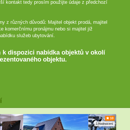
ší kontakt tedy prosím použijte údaje z předchozí
y z různých důvodů: Majitel objekt prodá, majitel
ke komerčnímu pronájmu nebo si majitel již
nabídku služeb ubytování.
 k dispozici nabídka objektů v okolí
ezentovaného objektu.
í
10
1 hodnocení