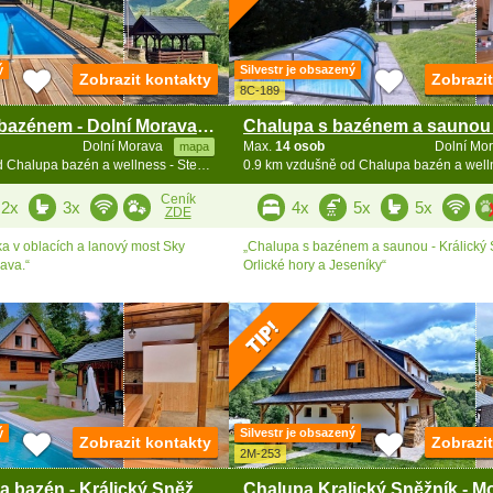
ý
Silvestr je obsazený
Zobrazit kontakty
Zobrazi
8C-189
Roubenka s bazénem - Dolní Morava - Sky Bridge
Dolní Morava
Max.
14 osob
Dolní Mo
mapa
0.7 km vzdušně od Chalupa bazén a wellness - Stezka v oblacích
Ceník
2x
3x
4x
5x
5x
ZDE
a v oblacích a lanový most Sky
„Chalupa s bazénem a saunou - Králický 
ava.“
Orlické hory a Jeseníky“
ý
Silvestr je obsazený
Zobrazit kontakty
Zobrazi
2M-253
Dvě chalupy a bazén - Králický Sněžník - Sky Bridge