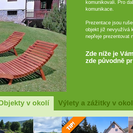
komunikovali. Pro dal
komunikace.
Prezentace jsou rušen
objekt již nevyužívá 
nepřeje prezentovat 
Zde níže je Vám
zde původně pr
Objekty v okolí
Výlety a zážitky v okol