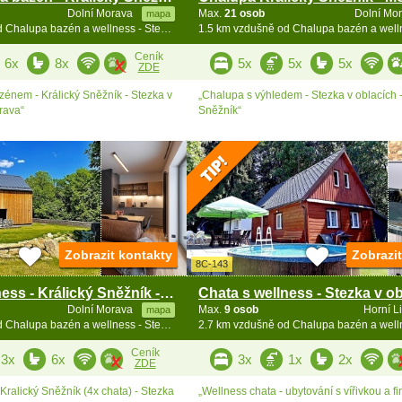
Dolní Morava
Max.
21 osob
Dolní Mo
mapa
1.2 km vzdušně od Chalupa bazén a wellness - Stezka v oblacích
Ceník
6x
8x
5x
5x
5x
ZDE
zénem - Králický Sněžník - Stezka v
„Chalupa s výhledem - Stezka v oblacích -
rava“
Sněžník“
Zobrazit kontakty
Zobrazi
8C-143
Chaty s wellness - Králický Sněžník - Velká Morava
Dolní Morava
Max.
9 osob
Horní L
mapa
2.4 km vzdušně od Chalupa bazén a wellness - Stezka v oblacích
Ceník
3x
6x
3x
1x
2x
ZDE
Kralický Sněžník (4x chata) - Stezka
„Wellness chata - ubytování s vířivkou a f