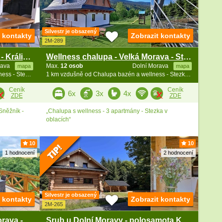
Silvestr je obsazený
t kontakty
Zobrazit kontakty
2M-289
Chalupa s bazénem a saunou - Králický Sněžník
Wellness chalupa - Velká Morava - Stezka v oblacích
rava
Max.
12 osob
Dolní Morava
mapa
mapa
0.9 km vzdušně od Chalupa bazén a wellness - Stezka v oblacích
1 km vzdušně od Chalupa bazén a wellness - Stezka v oblacích
Ceník
Ceník
6x
3x
4x
ZDE
ZDE
Sněžník -
„Chalupa s wellness - 3 apartmány - Stezka v
oblacích“
10
10
1 hodnocení
2 hodnocení
Silvestr je obsazený
t kontakty
Zobrazit kontakty
2M-265
Chalupa Kralický Sněžník - Morava - Stezka v oblacích
Srub u Dolní Moravy - polosamota Králický Sněžník