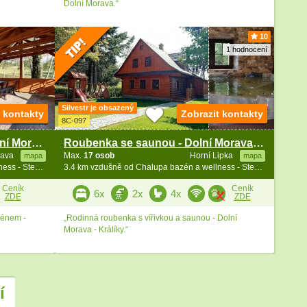
Dolní Morava.“
10
1 hodnocení
Silvestr je obsazený
t kontakty
Zobrazit kontakty
8C-097
Horská chata s bazénem - Dolní Morava - Králíky
Roubenka se saunou - Dolní Morava - Králíky
rava
Max.
17 osob
Horní Lipka
mapa
mapa
3.2 km vzdušně od Chalupa bazén a wellness - Stezka v oblacích
3.4 km vzdušně od Chalupa bazén a wellness - Stezka v oblacích
Ceník
Ceník
6x
2x
4x
ZDE
ZDE
zénem -
„Rodinná roubenka s vířivkou a saunou - Dolní
Morava - Králíky.“
í