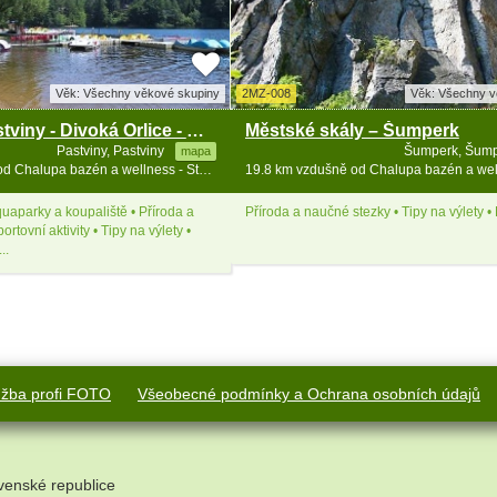
Věk: Všechny věkové skupiny
2MZ-008
Věk: Všechny v
Přehrada Pastviny - Divoká Orlice - Nekoř
Městské skály – Šumperk
Pastviny, Pastviny
Šumperk, Šum
mapa
18.9 km vzdušně od Chalupa bazén a wellness - Stezka v oblacích
uaparky a koupaliště • Příroda a
Příroda a naučné stezky • Tipy na výlety 
rtovní aktivity • Tipy na výlety •
..
užba profi FOTO
Všeobecné podmínky a Ochrana osobních údajů
venské republice