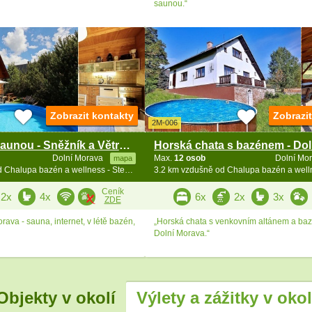
saunou.“
Zobrazit kontakty
Zobrazi
2M-006
Chalupa se saunou - Sněžník a Větrný Vrch
Dolní Morava
Max.
12 osob
Dolní Mo
mapa
3.2 km vzdušně od Chalupa bazén a wellness - Stezka v oblacích
Ceník
2x
4x
6x
2x
3x
ZDE
ava - sauna, internet, v létě bazén,
„Horská chata s venkovním altánem a ba
Dolní Morava.“
Objekty v okolí
Výlety a zážitky v okol